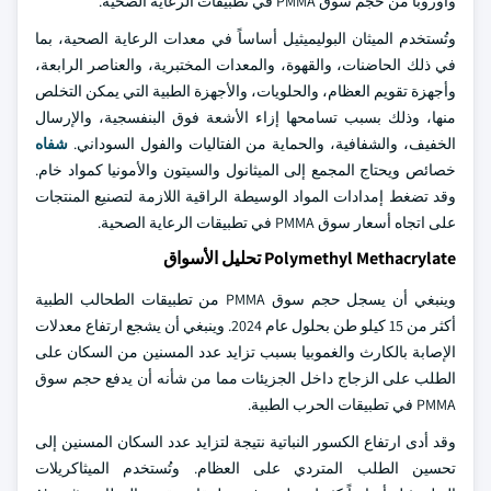
وأوروبا من حجم سوق PMMA في تطبيقات الرعاية الصحية.
وتُستخدم الميثان البوليميثيل أساساً في معدات الرعاية الصحية، بما
في ذلك الحاضنات، والقهوة، والمعدات المختبرية، والعناصر الرابعة،
وأجهزة تقويم العظام، والحلويات، والأجهزة الطبية التي يمكن التخلص
منها، وذلك بسبب تسامحها إزاء الأشعة فوق البنفسجية، والإرسال
الخفيف، والشفافية، والحماية من الفتاليات والفول السوداني.
شفاه
خصائص ويحتاج المجمع إلى الميثانول والسيتون والأمونيا كمواد خام.
وقد تضغط إمدادات المواد الوسيطة الراقية اللازمة لتصنيع المنتجات
على اتجاه أسعار سوق PMMA في تطبيقات الرعاية الصحية.
Polymethyl Methacrylate تحليل الأسواق
وينبغي أن يسجل حجم سوق PMMA من تطبيقات الطحالب الطبية
أكثر من 15 كيلو طن بحلول عام 2024. وينبغي أن يشجع ارتفاع معدلات
الإصابة بالكارث والغموبيا بسبب تزايد عدد المسنين من السكان على
الطلب على الزجاج داخل الجزيئات مما من شأنه أن يدفع حجم سوق
PMMA في تطبيقات الحرب الطبية.
وقد أدى ارتفاع الكسور النباتية نتيجة لتزايد عدد السكان المسنين إلى
تحسين الطلب المتردي على العظام. وتُستخدم الميثاكريلات