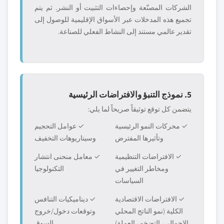
الشركات المصنّعة وإحصاءات التثبيت أو النشر. ثم يتم
تجميع هذه المدخلات عبر الأسواق الإقليمية للوصول إلى
تقدير عالمي مستند إلى النشاط الفعلي للصناعة.
5. نموذج التنبؤ والافتراضات الرئيسية
يتضمن كل توقع توثيقاً صريحاً لما يلي:
✓ محركات النمو الرئيسية
✓ عوامل التحجيم
وتأثيرها المفترض
وسيناريوهات التخفيف
✓ الافتراضات التنظيمية
✓ معامل منحنى انتشار
ومخاطر التغيير في
التكنولوجيا
السياسات
✓ الافتراضات الاقتصادية
✓ ديناميكيات التنافس
الكلية (نمو الناتج المحلي
وتوقعات دخول/خروج
الإجمالي، التضخم، العملة)
السوق