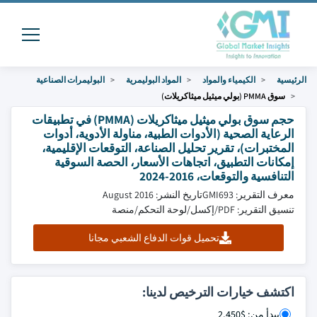
الرئيسية
الكيمياء والمواد
المواد البوليمرية
البوليمرات الصناعية
سوق PMMA (بولي ميثيل ميثاكريلات)
حجم سوق بولي ميثيل ميثاكريلات (PMMA) في تطبيقات
الرعاية الصحية (الأدوات الطبية، مناولة الأدوية، أدوات
المختبرات)، تقرير تحليل الصناعة، التوقعات الإقليمية،
إمكانات التطبيق، اتجاهات الأسعار، الحصة السوقية
التنافسية والتوقعات، 2016-2024
معرف التقرير: GMI693
تاريخ النشر: August 2016
تنسيق التقرير: PDF/إكسل/لوحة التحكم/منصة
تحميل قوات الدفاع الشعبي مجانا
اكتشف خيارات الترخيص لدينا:
يبدأ من: $2,450