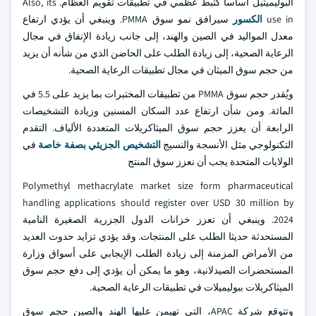
البوليميثيل أساساً كثبط عظمي في تطبيقات تقويم العظام. Also, its
use in
الكسور
سيرافق نمو سوق PMMA. وينبغي أن يؤدي ارتفاع
معدل المواليد في الصين والهند، إلى جانب زيادة الإنفاق في مجال
الرعاية الصحية، إلى زيادة الطلب على الحاضن الذي من شأنه أن يزيد
من حجم سوق الميثان في مجال تطبيقات الرعاية الصحية.
ويُقدر حجم سوق PMMA من تطبيقات المختبرات بما يزيد على 5.5 في
المائة. ومن شأن ارتفاع عدد السكان المسنين وزيادة التشخيصات
الرابعة أن يعزز حجم سوق الميثاكريلات المتعددة الألياف. التقدم
التكنولوجي مثل الأنسجة والنسيج
التشخيص الجزيئي بصفة خاصة
في
الولايات المتحدة يجب أن نعزز سوق المنتج
Polymethyl methacrylate market size form pharmaceutical
handling applications should register over USD 30 million by
2024. وينبغي أن تعزز خزانات الدول الجزرية الصغيرة النامية
المستحدثة حديثا الطلب على المنتجات. وقد يؤدي تزايد حدوث العديد
من الأمراض المزمنة إلى زيادة الطلب الإيجابي على أسواق وزارة
المستحضرات الصيدلانية، وهو ما يمكن أن يؤدي إلى دفع حجم سوق
الميثاكريلات ببوليميلات في تطبيقات الرعاية الصحية.
وتتوقع شركة APAC، التي تهيمن عليها الهند والصين حجم سوق