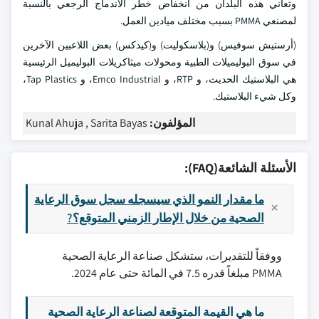
وتعاني هذه البلدان من انخفاض خطر الاندماج الرجعي بالنسبة
لمصنعي PMMA بسبب مختلف ميادين العمل.
(أرستيش سوفيس) و(بلاسكوليت) و(كيدكس) بعض اللاعبين الآخرين
في سوق البوليميلات الطبية ومحولات ميثاكريلات البوليميل الرئيسية
هي البلاستيك الحديث، و RTP، و Emco Industrial، و Tap Plastics،
وكل شيء البلاستيك.
المؤلفون:
Kunal Ahuja , Sarita Bayas
الأسئلة الشائعة(FAQ):
ما مقدار النمو الذي سيسجله سجل سوق الرعاية
الصحية من خلال الإطار الزمني المتوقع؟?
ووفقاً للتقديرات، ستشكل صناعة الرعاية الصحية
PMMA مبلغاً قدره 7.5 في المائة حتى عام 2024.
ما هي القيمة المتوقعة لصناعة الرعاية الصحية