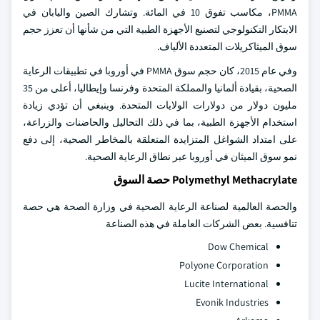
PMMA، مكاسب تفوق 10 في المائة. وتشارك الصين واليابان في
الابتكار التكنولوجي لتصنيع الأجهزة الطبية التي من شأنها أن تعزز حجم
سوق الميثاكريلات المتعددة الألياف.
وفي عام 2015، كان حجم سوق PMMA في أوروبا في تطبيقات الرعاية
الصحية، بقيادة ألمانيا والمملكة المتحدة وفرنسا وإيطاليا، أعلى من 35
مليون دولار من دولارات الولايات المتحدة. وينبغي أن تؤدي زيادة
استخدام الأجهزة الطبية، بما في ذلك التحاليل والحاضنات والزراعة،
على امتداد الشواغل المتزايدة المتعلقة بالمخاطر الصحية، إلى دفع
نمو سوق الميثان في أوروبا عبر نطاق الرعاية الصحية.
Polymethyl Methacrylate حصة السوق
والحصة العالمية لصناعة الرعاية الصحية في وزارة الصحة هي حصة
تنافسية. بعض الشركات العاملة في هذه الصناعة
Dow Chemical
Polyone Corporation
Lucite International
Evonik Industries