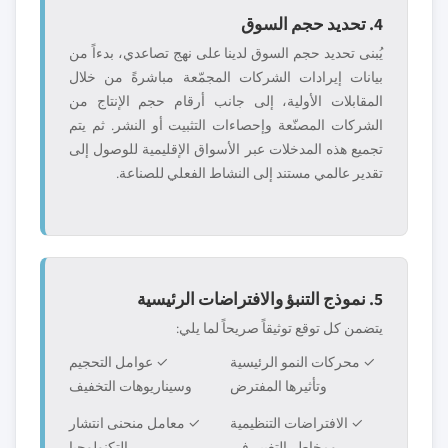
4. تحديد حجم السوق
يُبنى تحديد حجم السوق لدينا على نهج تصاعدي، بدءاً من
بيانات إيرادات الشركات المجمّعة مباشرةً من خلال
المقابلات الأولية، إلى جانب أرقام حجم الإنتاج من
الشركات المصنّعة وإحصاءات التثبيت أو النشر. ثم يتم
تجميع هذه المدخلات عبر الأسواق الإقليمية للوصول إلى
تقدير عالمي مستند إلى النشاط الفعلي للصناعة.
5. نموذج التنبؤ والافتراضات الرئيسية
يتضمن كل توقع توثيقاً صريحاً لما يلي:
✓ محركات النمو الرئيسية
✓ عوامل التحجيم
وتأثيرها المفترض
وسيناريوهات التخفيف
✓ الافتراضات التنظيمية
✓ معامل منحنى انتشار
ومخاطر التغيير في
التكنولوجيا