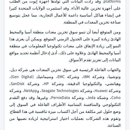
platforms. وقد زادت البيانات التي تولدها أجهزة إيوت من الطلب
على أجهزة تخزين عالية الأداء. وقد استثمرت الولايات المتحدة كثيرا
في إنشاء هياكل أساسية داعمة للأعمال التجارية، مما عجل بتوسيع
صناعة تخزين المعدات في المنطقة.
ومن المتوقع أيضا أن تنمو سوق تخزين معدات منطقة آسيا والمحيط
الهادئ زيادة كبيرة على الجدول الزمني المتوقع. ويمكن أن يعزى هذا
النمو إلى زيادة الإنفاق على معدات تكنولوجيا المعلومات في منطقة
آسيا والمحيط الهادئ. وعلاوة على ذلك، أدى إدخال أنظمة تحديد مواقع
البيانات إلى تعزيز تقدم الأسواق.
والجهات الفاعلة الرئيسية في سوق تخزين المعدات هي شركة ديل،
وتوشيبا، وشركة IBM، وشركة EMC، وسيمانتيك (Gen Digital)،
وهياتشي، والتكنولوجيا الدقيقة، وشركة HP، وشركة SanDisk،
وشركة Huawei، وشركة Seagate Technologies، وNetApp، وشركة
Coho، وشبكة Jeda، وشركة PernixData، وغيرها. وقد دفع التقدم
التكنولوجي والمنافسة المتنامية الأطراف الفاعلة في السوق إلى
وضع حلول غير مكلفة من أجل اكتساب ميزة تنافسية في هذا القطاع.
وتقوم هذه الشركات بعمليات احتياز استراتيجية لزيادة نصيبها من
الصناعة.