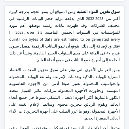
سوق تخزين المواد الصلبة
ومن المتوقع أن ينمو الحجم بدرجة كبيرة
أكثر من 2023-2032 الذي يدفعه تزايد حجم البيانات الرقمية في
مختلف الشركات. وقد ظهرت بيانات رقمية بوصفها أهم مورد
للمؤسسات في السنوات الخمس الماضية. In 2023, over 3.5
quintillion bytes of data are estimated to be generated every
day. وبالإضافة إلى ذلك، يتوقع أن تنمو البيانات الرقمية بمعدل سنوي
قدره 47 في المائة على مدى السنوات العشر القادمة. وينشأ عن ذلك
الحاجة إلى أجهزة جمع البيانات في جميع أنحاء العالم.
ومن العوامل الأخرى التي تؤثر على سوق تخزين المعدات الاعتماد
المتزايد للهواتف الذكية وخدمات الإنترنت. ولم تعد الهواتف المحمولة
والحواسيب المحمولة تعتبر صيغا أدنى من الأجهزة الحاسوبية
المهيمنة. وتجاوزت الأجهزة المحمولة مركبات ثنائي الفينيل متعدد
الكلور باعتبارها أكثر أجهزة الاتصال الشبكي شيوعا في جميع أنحاء
العالم. ويقوم الزبائن بتخزين محتوى وسائط الإعلام الغنية على
الأجهزة المحمولة، وهو ما عزز الطلب على أجهزة التخزين ذات الأداء
العالي الصغيرة الحجم.
ويتمثل أحد الاتجاهات الرئيسية في تشكيل سوق تخزين المعدات في