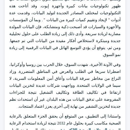
ظهور تكنولوجيات بيانات كبيرة وأجهزة إيوت. وقد أتاحت هذه
التكنولوجيات لمختلف المصادر الجديدة لتوليد البيانات، وقدمت عدة
أدوات " لإيجاد وتقييم كميات كبيرة من البيانات " . وبما أن المؤسسات
والأجهزة والسيارات قد أصبحت ذكية ومتشابكة، فإن البيانات المولدة
مضاربة لزيادة سريعة. وأدى ذلك إلى زيادة الطلب على حلول تحليلية
جديدة ومبتكرة لاستخلاص أفكار مفيدة من البيانات التي تم جمعها.
ومن ثم، يتوقع أن يؤدي التوسع الهائل في البيانات الرقمية إلى زيادة
نمو السوق.
وفي الآونة الأخيرة، شهدت السوق، خلال الحرب بين روسيا وأوكرانيا،
اضطرابا سريعا في الطلب والعرض في المناطق المتضررة. وزاد
النزاع من مخاطر سرقة البيانات وأعاق أمن المعلومات السرية، لا
سيما في الولايات المتحدة. وواجهت شركات عديدة لتخزين البيانات
ارتفاعا في تكاليف الطاقة وتكاليف التشغيل نتيجة للجزاءات
المفروضة على تدفق البيانات من هذه البلدان. غير أن استحداث نظم
جديدة لتخزين التشفير من نهاية إلى أخرى يعزز اعتماد المنتجات.
واستنادا إلى التطبيق، من المتوقع أن يحقق الجزء المتعلق بالرعاية
الصحية مكاسب كبيرة بحلول عام 2032 نتيجة لزيادة استخدام الرعاية