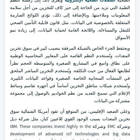
الصحية
السجلات الصحية الإلكترونية
ويعزى ذلك إلى رقمنة النظم
الطبية التي تزيد من الحاجة إلى حيز كاف للتخزين من أجل سلامة
المعلومات وملاءمتها. وبالإضافة إلى ذلك، تؤدي اللوائح الصارمة
المتعلقة بالخصوصية في البيانات، مثل قانون قابلية التأمين الصحي
للتنقل والمساءلة، واللائحة العامة لحماية البيانات، إلى زيادة نمو
الأسواق.
ويحتفظ الجزء الخاص بالشبكة المرفقة بنصيب كبير في سوق تخزين
المعدات. وتُستخدم النظم القائمة على المعايير المحاسبية الوطنية
على نطاق واسع في المشاريع الصغيرة والمتوسطة الحجم نظراً
لطابعها الفعال من حيث التكلفة. ويُستخدم التخزين المباشر الملحق
في المنشآت السحابية الخاصة الصغيرة وقواعد البيانات الكبيرة.
وتُستخدم شبكات مناطق التخزين أساساً في أجهزة تقاسم وسائط
الإعلام التي تسمح للعديد من نظم الخواديم بالوصول إلى مجموعة
مشتركة من البيانات.
وعلى الصعيد الإقليمي، من المتوقع أن تقود أمريكا الشمالية سوق
تخزين المعدات بسبب الوجود القوي للاعبين كبار، مثل شركة ديل
وشركة EMC وشركة IBM. These companies invest highly in the
development of advanced IoT technologies and big data