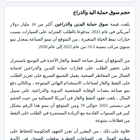
حجم سوق حماية اليد والذراع
بلغت قيمة
سوق حماية اليدين والذراعين
أكثر من 14 مليار دولار
أمريكي في عام 2021. مدفوعا بالطلب المتزايد على السيارات بسبب
خيارات نمط الحياة المتغيرة ، من المتوقع أن تنمو الصناعة بمعدل نمو
سنوي مركب بنسبة 6.5٪ من عام 2022 إلى عام 2030.
من المتوقع أن تعمل صناعة النفط والغاز الآخذة في التوسع باستمرار
على تحفيز الطلب على قفازات حماية اليدين والذراعين لحماية
العمال من المخاطر الصحية. يعمل التصنيع السريع على تعزيز الطلب
على النفط والغاز لصناعات الاستخدام النهائي المتنوعة ، وبالتالي دفع
نمو صناعة معدات الوقاية الشخصية اليدوية والذراعية. على سبيل
المثال ، بلغت عقود النفط والغاز في أمريكا الشمالية من حيث الحجم
في ديسمبر 2021 حوالي 79 ومن المتوقع أن ينمو هذا الرقم بشكل
كبير في السنوات القادمة مع الزيادة المستمرة في الطلب على النفط
من قطاعات متنوعة.
علاوة على ذلك ، من المقرر أن تعزز الجهود الحكومية للحفاظ على
سلامة العمال في الصناعات الخطرة توقعات السوق. في الآونة