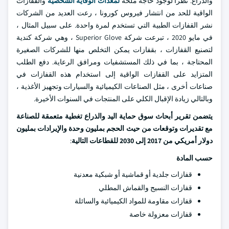
والذراع. نظرا لوجود حاجة ملحة
لمعدات الوقاية الشخصية
والقفازات
الواقية للحد من انتشار فيروس كورونا ، رعت العديد من الشركات
نشر القفازات الطبية التي تستخدم لمرة واحدة. على سبيل المثال ،
في مايو 2020 ، تبرعت شركة Superior Glove ، وهي شركة كندية
لتصنيع القفازات ، بقفازات يمكن التخلص منها للشركات الصغيرة
المحتاجة ، بما في ذلك المستشفيات ومرافق الرعاية. دفع الطلب
المتزايد على القفازات الواقية إلى استخدام هذه القفازات في
صناعات أخرى ، مثل الصناعات الكيميائية والسيارات وتجهيز الأغذية ،
وبالتالي زيادة الإقبال الكلي على المنتجات في السنوات الأخيرة.
يتضمن تقرير أبحاث سوق حماية اليد والذراع تغطية متعمقة للصناعة
مع تقديرات وتوقعات من حيث الحجم بمليون وحدة والإيرادات بمليون
دولار أمريكي من 2017 إلى 2030 للقطاعات التالية
:
حسب المادة
قفازات جلدية أو قماشية أو شبكية معدنية
قفازات النسيج والقماش المطلي
قفازات مقاومة للمواد الكيميائية والسائلة
قفازات معزولة خاصة