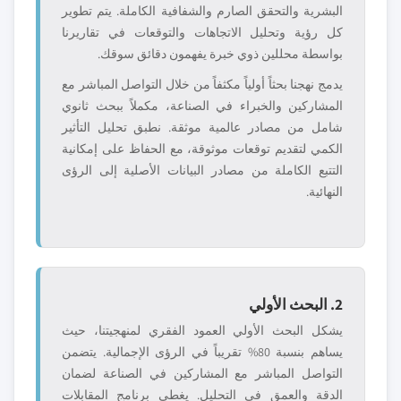
البشرية والتحقق الصارم والشفافية الكاملة. يتم تطوير
كل رؤية وتحليل الاتجاهات والتوقعات في تقاريرنا
بواسطة محللين ذوي خبرة يفهمون دقائق سوقك.
يدمج نهجنا بحثاً أولياً مكثفاً من خلال التواصل المباشر مع
المشاركين والخبراء في الصناعة، مكملاً ببحث ثانوي
شامل من مصادر عالمية موثقة. نطبق تحليل التأثير
الكمي لتقديم توقعات موثوقة، مع الحفاظ على إمكانية
التتبع الكاملة من مصادر البيانات الأصلية إلى الرؤى
النهائية.
2. البحث الأولي
يشكل البحث الأولي العمود الفقري لمنهجيتنا، حيث
يساهم بنسبة 80% تقريباً في الرؤى الإجمالية. يتضمن
التواصل المباشر مع المشاركين في الصناعة لضمان
الدقة والعمق في التحليل. يغطي برنامج المقابلات