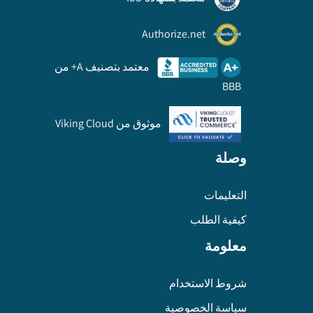
Authorize.net
معتمد بتصنيف A+ من
BBB
موثوق من Viking Cloud
وصلة
التعليمات
كيفية الطلب
معلومة
شروط الاستخدام
سياسة الخصوصية