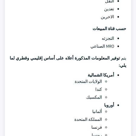
النقل
تعدين
الاخرين
حسب قناة المبيعات
التجزئه
MRO الصناعي
يتم
توفير المعلومات المذكورة أعلاه على أساس إقليمي وقطري لما
يلي
:
أمريكا الشمالية
الولايات المتحدة
كندا
المكسيك
أوروبا
ألمانيا
المملكة المتحدة
فرنسا
روسيا