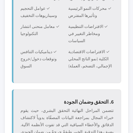
✓ محركات النمو الرئيسية
✓ عوامل التحجيم
وتأثيرها المفترض
وسيناريوهات التخفيف
✓ الافتراضات التنظيمية
✓ معامل منحنى انتشار
ومخاطر التغيير في
التكنولوجيا
السياسات
✓ الافتراضات الاقتصادية
✓ ديناميكيات التنافس
الكلية (نمو الناتج المحلي
وتوقعات دخول/خروج
الإجمالي، التضخم، العملة)
السوق
6. التحقق وضمان الجودة
تتضمن المراحل النهائية التحقق البشري، حيث يقوم
خبراء المجال بمراجعة البيانات المصفّاة يدوياً لاكتشاف
الدقائق والأخطاء السياقية التي قد تفوت الأنظمة الآلية.
يضيف هذا التدقيق الخبير طبقةً حرجةً من ضمان الجودة،