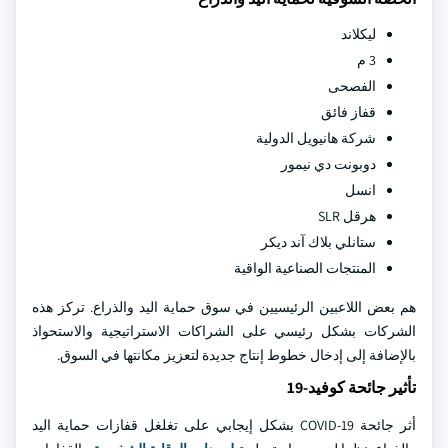
ليكلاند
3 م
الفصحى
قفاز فائق
شركة هانيويل الدولية
دوبونت دي نيمور
انسل
هرقل SLR
ستانلي بلاك آند ديكر
المنتجات الصناعية الواقية
هم بعض اللاعبين الرئيسيين في سوق حماية اليد والذراع. تركز هذه
الشركات بشكل رئيسي على الشراكات الاستراتيجية والاستحواذ
بالإضافة إلى إدخال خطوط إنتاج جديدة لتعزيز مكانتها في السوق.
تأثير جائحة كوفيد-19
أثر جائحة COVID-19 بشكل إيجابي على تغلغل قفازات حماية اليد