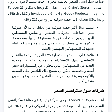
صناعة سكرانشي الشعر العالمية مجزأة ، حيث تمتلك لاعبون بارزون
، مثل Claire's Stores Inc. و Emi Jay، Inc. و Etsy، Inc. و Forever 21،
Inc. و Goody Products، Inc. و Invisibobble GmbH و Kitsch ، LLC ،
و L. Erickson USA، Inc. حصة سوقية تتراوح بين 15٪ و 20٪.
تمتلك Etsy أكبر حصة سوقية من scrunchies لأن سوقها
يلبي احتياجات الشركات الصغيرة والفنانين المستقلين
الذين يبيعون منتجات فريدة ومصنوعة يدويا ومخصصة.
تركيزها على scrunchies ، وهي مستدامة وصديقة للبيئة
تستهدف المستهلكين المهتمين بالبيئة.
علاوة على ذلك ، تجذب تغطية Etsy الدولية الرائعة والنظام
الأساسي سهل الاستخدام والحملات الإعلانية المحددة
العديد من المستهلكين الذين يبحثون عن إكسسوارات شعر
أنيقة ومخصصة. يمكن أن يسمح ذلك للبائعين على المنصة
بالتكيف بسرعة مع الموضات المتغيرة ، مما يدفع السوق
بشكل أكبر.
شركات سوق سكرانشيز الشعر
أعلنت شركة Forever 21 ، وهي شركة رئيسية في صناعة سكرانشي
الشعر ، عن إيرادات بقيمة 6.9 مليار دولار أمريكي في عام 2024. في