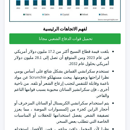
لفهم الاتجاهات الرئيسية
تحميل قوات الدفاع الشعبي مجانا
بلغت قيمة قطاع النسيج أكثر من 17.2 مليون دولار أمريكي
في عام 2023 ومن المتوقع أن تصل إلى 28.1 مليون دولار
أمريكي بحلول عام 2032.
تستخدم سكرانشي القماش بشكل شائع على أساس يومي
نظرا لراحتها ونعومتها. يبحث مستهلكو Scrunchie عن مواد
ناعمة وقابلة للتنفس لتجنب إزعاج الشعر أو تلفه. من ناحية
أخرى ، فإن سكرانشيز الساتان محبوبة بسبب قوامها الناعم
والفاخر.
يتم استخدام سكرانشي الكريستال أو الساتان المزخرف أو
أحجار الراين كجزء من إكسسوارات الموضة ، مما يعزز
تصفيفة الشعر. يفضل استخدامها للحفلات أو المناسبات
الخاصة التي تتطلب بعض السحر.
نظرا لأن المخمل دافئ وناعم ، فمن الأفضل استخدام