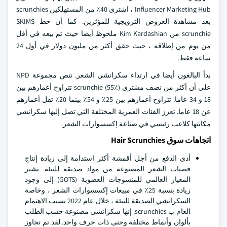
Influencer Marketing Hub ، اشترى 40٪ من المستهلكين scrunchies
بعد مشاهدة العروض الترويجية للمؤثرين. كما أن خط SKIMS
scrunchie من Kim Kardashian ملحوظ أيضا حيث تم بيعه في أقل
من يوم من إطلاقه ، حيث حقق أكثر من مليون دولار في أول 24
ساعة فقط.
بدأ البالغون أيضا في ارتداء سكرانشي الشعر. تنص مجموعة NPD
على أن أكثر من نصف مشتري scrunchie (55٪) تتراوح أعمارهم بين
18 و 34 عاما. تتراوح أعمارهم بين 25٪ و 54٪ بينما 20٪ تقل أعمارهم
عن 18 عاما. تعزز الفئات العمرية المختلفة التي تصل إليها سكرانشي
مكانتها كلاعب رئيسي في صناعة إكسسوارات الشعر.
اتجاهات سوق Hair Scrunchies
أدى الدفع من أجل أقمشة أكثر استدامة إلى زيادة إنتاج
قصبات الشعر المصنوعة من مواد صديقة للبيئة. يشير
المعيار العالمي للمنسوجات العضوية (GOTS) إلى وجود
زيادة بنسبة 25٪ في مبيعات إكسسوارات الشعر ، وخاصة
السكرانشي الصديقة للبيئة ، خلال عام 2022 بسبب الاهتمام
العام ب scrunchies. إنها سكرانشي مصنوعة حسب الطلب
بألوان وأنماط مختلفة وحتى ذات حرف واحد. لقد تم تجاوز