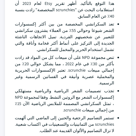
هذا التوقع بالتأكيد. أظهر تقرير Etsy لعام 2023 أن
استعلامات البحث عن "scrunchies المخصصة" زادت بنسبة
40٪ عن العام السابق.
تعد السكرانشي المخصصة من بين أكثر إكسسوارات
الشعر شيوعا وحوالي 55٪ من العملاء يشترون سكرانشي
للتعبير عن شخصيتهم الفردية. تميل الاتجاهات الناشئة
الجديدة إلى التركيز على أنماط أكثر فخامة وأناقة والتي
تشمل استخدام الحرير والمخمل للسكرانشي.
تنص مجموعة NPD على أن مبيعات كل من المواد قد زادت
بأكثر من 30٪ في عام 2022 ، مما يشكل حوالي 20٪ من
إجمالي مبيعات scrunchie. تعتبر الإكسسوارات الحريرية
والمخملية عصرية وأنيقة في الفساتين الرسمية وغير
الرسمية.
تجذب تصميمات الشعر الرياضية والرياضية مستهلكي
إكسسوارات الشعر مع الروتين النشط. وفقا لمجموعة NPD
، تمثل السكرانشي المصممة للملابس الرياضية الآن 15٪
من إجمالي مبيعات scrunchie.
تستمر التصاميم الرجعية والحنين إلى الماضي التي ألهمت
scrunchies من الثمانينيات والتسعينيات في اكتساب شعبية.
لا تزال التصاميم والألوان القديمة عند الطلب.