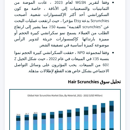
وفقا لتقرير WGSN لعام 2023 ، عادت الموضة من
الثمانينيات والتسعينيات إلى الأناقة ، خاصة مع كون
السكورانشي أحد أكثر الإكسسوارات شعبية. أصبحت
Scrunchies بدعة Etsy مؤخرا ، حيث ارتفعت عمليات البحث
عن "scrunchies القديمة" بنسبة 50٪ مما يشير إلى ارتفاع
الطلب من العملاء. يسمح نمو سكرانشي كبيرة الحجم أو
مميزة بارتدائها كإكسسوارات جريئة لتدوير الرأس
موضوعة كميزة أساسية في تصفيفة الشعر.
وفقا لمجموعة NPD ، حققت السكرانشي كبيرة الحجم نموا
بنسبة 35٪ في المبيعات في عام 2022 ، حيث شكل الجيل Z
60٪ من المبيعات. يحب المؤثرون على وسائل التواصل
الاجتماعي بشكل خاص هذه القطع لإطلالات مذهلة.
تحليل سوق Hair Scrunchies