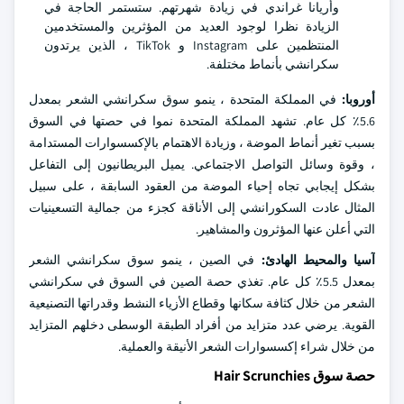
وأريانا غراندي في زيادة شهرتهم. ستستمر الحاجة في
الزيادة نظرا لوجود العديد من المؤثرين والمستخدمين
المنتظمين على Instagram و TikTok ، الذين يرتدون
سكرانشي بأنماط مختلفة.
أوروبا:
في المملكة المتحدة ، ينمو سوق سكرانشي الشعر بمعدل
5.6٪ كل عام. تشهد المملكة المتحدة نموا في حصتها في السوق
بسبب تغير أنماط الموضة ، وزيادة الاهتمام بالإكسسوارات المستدامة
، وقوة وسائل التواصل الاجتماعي. يميل البريطانيون إلى التفاعل
بشكل إيجابي تجاه إحياء الموضة من العقود السابقة ، على سبيل
المثال عادت السكورانشي إلى الأناقة كجزء من جمالية التسعينيات
التي أعلن عنها المؤثرون والمشاهير.
آسيا والمحيط الهادئ:
في الصين ، ينمو سوق سكرانشي الشعر
بمعدل 5.5٪ كل عام. تغذي حصة الصين في السوق في سكرانشي
الشعر من خلال كثافة سكانها وقطاع الأزياء النشط وقدراتها التصنيعية
القوية. يرضي عدد متزايد من أفراد الطبقة الوسطى دخلهم المتزايد
من خلال شراء إكسسوارات الشعر الأنيقة والعملية.
حصة سوق Hair Scrunchies