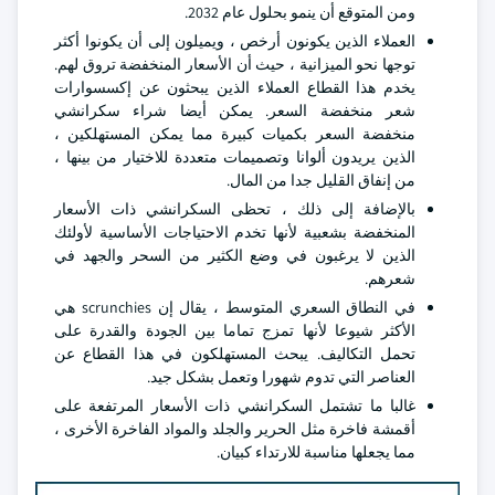
ومن المتوقع أن ينمو بحلول عام 2032.
العملاء الذين يكونون أرخص ، ويميلون إلى أن يكونوا أكثر
توجها نحو الميزانية ، حيث أن الأسعار المنخفضة تروق لهم.
يخدم هذا القطاع العملاء الذين يبحثون عن إكسسوارات
شعر منخفضة السعر. يمكن أيضا شراء سكرانشي
منخفضة السعر بكميات كبيرة مما يمكن المستهلكين ،
الذين يريدون ألوانا وتصميمات متعددة للاختيار من بينها ،
من إنفاق القليل جدا من المال.
بالإضافة إلى ذلك ، تحظى السكرانشي ذات الأسعار
المنخفضة بشعبية لأنها تخدم الاحتياجات الأساسية لأولئك
الذين لا يرغبون في وضع الكثير من السحر والجهد في
شعرهم.
في النطاق السعري المتوسط ، يقال إن scrunchies هي
الأكثر شيوعا لأنها تمزج تماما بين الجودة والقدرة على
تحمل التكاليف. يبحث المستهلكون في هذا القطاع عن
العناصر التي تدوم شهورا وتعمل بشكل جيد.
غالبا ما تشتمل السكرانشي ذات الأسعار المرتفعة على
أقمشة فاخرة مثل الحرير والجلد والمواد الفاخرة الأخرى ،
مما يجعلها مناسبة للارتداء كبيان.