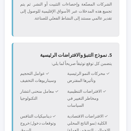
الشركات المصنّعة وإحصاءات التثبيت أو النشر. ثم يتم
تجميع هذه المدخلات عبر الأسواق الإقليمية للوصول إلى
تقدير عالمي مستند إلى النشاط الفعلي للصناعة.
5. نموذج التنبؤ والافتراضات الرئيسية
يتضمن كل توقع توثيقاً صريحاً لما يلي:
✓ محركات النمو الرئيسية
✓ عوامل التحجيم
وتأثيرها المفترض
وسيناريوهات التخفيف
✓ الافتراضات التنظيمية
✓ معامل منحنى انتشار
ومخاطر التغيير في
التكنولوجيا
السياسات
✓ الافتراضات الاقتصادية
✓ ديناميكيات التنافس
الكلية (نمو الناتج المحلي
وتوقعات دخول/خروج
الإجمالي، التضخم، العملة)
السوق