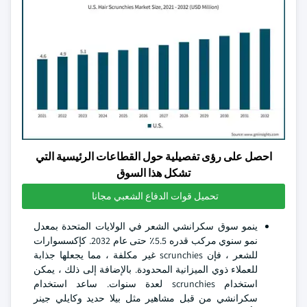
احصل على رؤى تفصيلية حول القطاعات الرئيسية التي
تشكل هذا السوق
تحميل قوات الدفاع الشعبي مجانا
ينمو سوق سكرانشي الشعر في الولايات المتحدة بمعدل
نمو سنوي مركب قدره 5.5٪ حتى عام 2032. كإكسسوارات
للشعر ، فإن scrunchies غير مكلفة ، مما يجعلها جذابة
للعملاء ذوي الميزانية المحدودة. بالإضافة إلى ذلك ، يمكن
استخدام scrunchies لعدة سنوات. ساعد استخدام
سكرانشي من قبل مشاهير مثل بيلا حديد وكايلي جينر