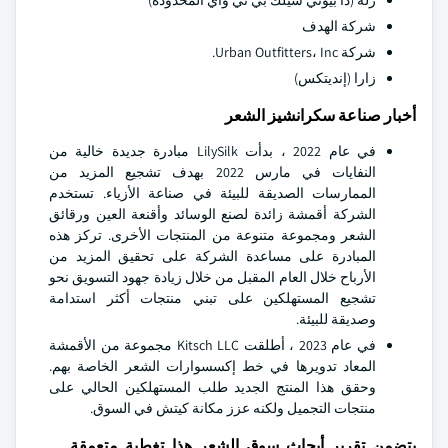
زلة (ذا بيوتي سيلك بي تي واي المحدودة)
شركة الهدف
شركة Urban Outfitters، Inc.
زارا (إنديتكس)
أخبار صناعة سكرانشيز الشعر
في عام 2022 ، بدأت LilySilk مبادرة جديدة خالية من
النفايات في مارس 2022 بهدف تشجيع المزيد من
الممارسات الصديقة للبيئة في صناعة الأزياء. تستخدم
الشركة أقمشة زائدة لصنع الوسائد وأقنعة العين ورقائق
الشعر ومجموعة متنوعة من المنتجات الأخرى. تركز هذه
المبادرة على مساعدة الشركة على تحقيق المزيد من
الأرباح خلال العام المقبل من خلال زيادة جهود التسويق نحو
تشجيع المستهلكين على تبني منتجات أكثر استدامة
وصديقة للبيئة.
في عام 2023 ، أطلقت Kitsch LLC مجموعة من الأقمشة
المعاد تدويرها في خط إكسسوارات الشعر الخاصة بهم.
وحقق هذا المنتج الجديد طلب المستهلكين الحالي على
منتجات التجميل ولكنه عزز مكانة كيتش في السوق.
يتضمن تقرير أبحاث سوق الشعر هذا تغطية متعمقة