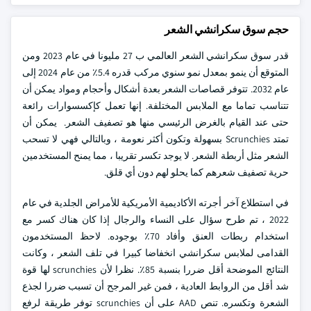
حجم سوق سكرانشي الشعر
قدر سوق سكرانشي الشعر العالمي ب 27 مليونا في عام 2023 ومن
المتوقع أن ينمو بمعدل نمو سنوي مركب قدره 5.4٪ من عام 2024 إلى
عام 2032. تتوفر قصاصات الشعر بعدة أشكال وأحجام ومواد يمكن أن
تتناسب تماما مع الملابس المختلفة. إنها تعمل كإكسسوارات رائعة
حتى عند القيام بالغرض الرئيسي منها هو تصفيف الشعر. يمكن أن
تمتد Scrunchies بسهولة وتكون أكثر نعومة ، وبالتالي فهي لا تسحب
الشعر مثل أربطة الشعر. لا يوجد تكسر تقريبا ، مما يمنح المستخدمين
حرية تصفيف شعرهم كما يحلو لهم دون أي قلق.
في استطلاع آخر أجرته الأكاديمية الأمريكية للأمراض الجلدية في عام
2022 ، تم طرح سؤال على النساء والرجال إذا كان هناك كسر مع
استخدام ربطات العنق وأفاد 70٪ بوجوده. لاحظ المستخدمون
القدامى لملابس سكرانشي انخفاضا كبيرا في تلف الشعر ، وكانت
النتائج الموضحة أقل ضررا بنسبة 85٪. نظرا لأن scrunchies لها قوة
شد أقل من الروابط العادية ، فمن غير المرجح أن تسبب ضررا لجذع
الشعرة وتكسره. تنص AAD على أن scrunchies توفر طريقة لرفع