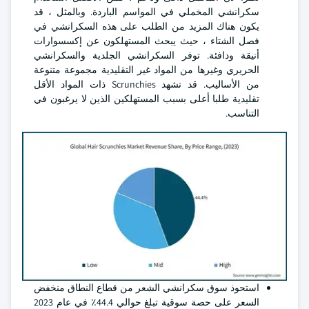
سكرانشي المخملي في المواسم الباردة. وبالمثل ، قد
يكون هناك المزيد من الطلب على هذه السكرانشي في
فصل الشتاء ، حيث يبحث المستهلكون عن إكسسوارات
أنيقة ودافئة. توفر السكرانشي الجلدية والسكرانشي
الحريري وغيرها من المواد غير التقليدية مجموعة متنوعة
من الأساليب. قد تشهد Scrunchies ذات المواد الأقل
تقليدية طلبا أعلى بسبب المستهلكين الذين لا يرغبون في
التناسب.
استحوذ سوق سكرانشي الشعر من قطاع النطاق منخفض
السعر على حصة سوقية تبلغ حوالي 44.4٪ في عام 2023