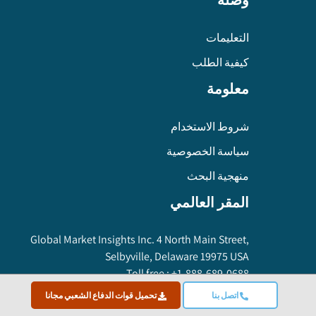
وصلة
التعليمات
كيفية الطلب
معلومة
شروط الاستخدام
سياسة الخصوصية
منهجية البحث
المقر العالمي
Global Market Insights Inc. 4 North Main Street,
Selbyville, Delaware 19975 USA
Toll free :
+1-888-689-0688
USA :
+1-302-846-7766
اتصل بنا
تحميل قوات الدفاع الشعبي مجانا
APAC :
+65-3129-7718