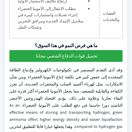
ارتفاع تكاليف الاستثمار الأولية
يتطلب الانتقال إلى الأمونيا الخضراء
العقبات
إجراء تعديلات واستثمارات كبيرة في
والتحديات
سلاسل الإمداد الجديدة ومرافق التخزين
وشبكات النقل
ما هي فرص النمو في هذا السوق؟
تحميل قوات الدفاع الشعبي مجانا
وقد أدى التقدم المستمر في تكنولوجيات الكهروليز وإدماج الطاقة
المتجددة إلى خفض كبير في تكلفة إنتاج الأمونيا الخضراء. ومن شأن
الابتكارات، مثل كهرباء أكسيد الصلب والمحفزات الجديدة، أن تعزز
الكفاءة والقابلية للتصعيد، مما يجعل الأمونيا الخضراء أكثر قدرة على
البقاء تجاريا. وعلاوة على ذلك، يؤدي اقتصاد الهيدروجين الأخضر
الناشئ دورا حاسما في دفع الطلب على الأمونيا الخضراء. As an
effective means of storing and transporting hydrogen, green
ammonia offers higher energy density and easier liquefaction
compared to hydrogen gas. وهذا يجعلها خيارا قابلا للتطبيق لتخزين