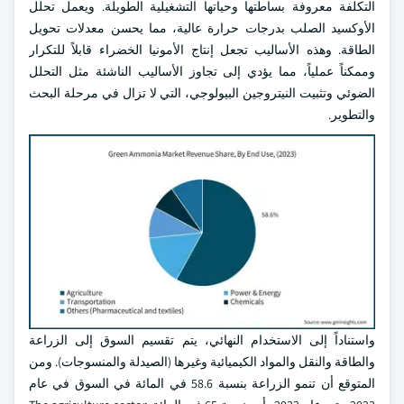
التكلفة معروفة بساطتها وحياتها التشغيلية الطويلة. ويعمل تحلل
الأوكسيد الصلب بدرجات حرارة عالية، مما يحسن معدلات تحويل
الطاقة. وهذه الأساليب تجعل إنتاج الأمونيا الخضراء قابلاً للتكرار
وممكناً عملياً، مما يؤدي إلى تجاوز الأساليب الناشئة مثل التحلل
الضوئي وتثبيت النيتروجين البيولوجي، التي لا تزال في مرحلة البحث
والتطوير.
واستناداً إلى الاستخدام النهائي، يتم تقسيم السوق إلى الزراعة
والطاقة والنقل والمواد الكيميائية وغيرها (الصيدلة والمنسوجات). ومن
المتوقع أن تنمو الزراعة بنسبة 58.6 في المائة في السوق في عام