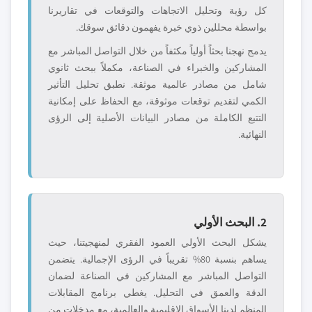
كل رؤية وتحليل الاتجاهات والتوقعات في تقاريرنا
بواسطة محللين ذوي خبرة يفهمون دقائق سوقك.
يدمج نهجنا بحثاً أولياً مكثفاً من خلال التواصل المباشر مع
المشاركين والخبراء في الصناعة، مكملاً ببحث ثانوي
شامل من مصادر عالمية موثقة. نطبق تحليل التأثير
الكمي لتقديم توقعات موثوقة، مع الحفاظ على إمكانية
التتبع الكاملة من مصادر البيانات الأصلية إلى الرؤى
النهائية.
2. البحث الأولي
يشكل البحث الأولي العمود الفقري لمنهجيتنا، حيث
يساهم بنسبة 80% تقريباً في الرؤى الإجمالية. يتضمن
التواصل المباشر مع المشاركين في الصناعة لضمان
الدقة والعمق في التحليل. يغطي برنامج المقابلات
المنظم لدينا الأسواق الإقليمية والعالمية، مع مدخلات من