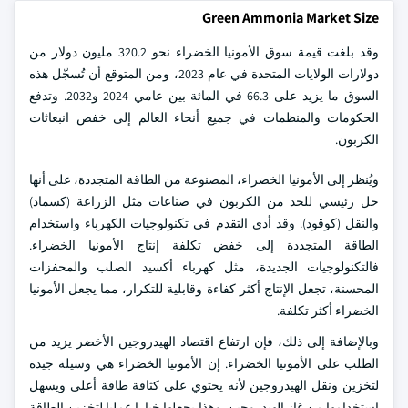
Green Ammonia Market Size
وقد بلغت قيمة سوق الأمونيا الخضراء نحو 320.2 مليون دولار من
دولارات الولايات المتحدة في عام 2023، ومن المتوقع أن تُسجّل هذه
السوق ما يزيد على 66.3 في المائة بين عامي 2024 و2032. وتدفع
الحكومات والمنظمات في جميع أنحاء العالم إلى خفض انبعاثات
الكربون.
ويُنظر إلى الأمونيا الخضراء، المصنوعة من الطاقة المتجددة، على أنها
حل رئيسي للحد من الكربون في صناعات مثل الزراعة (كسماد)
والنقل (كوقود). وقد أدى التقدم في تكنولوجيات الكهرباء واستخدام
الطاقة المتجددة إلى خفض تكلفة إنتاج الأمونيا الخضراء.
فالتكنولوجيات الجديدة، مثل كهرباء أكسيد الصلب والمحفزات
المحسنة، تجعل الإنتاج أكثر كفاءة وقابلية للتكرار، مما يجعل الأمونيا
الخضراء أكثر تكلفة.
وبالإضافة إلى ذلك، فإن ارتفاع اقتصاد الهيدروجين الأخضر يزيد من
الطلب على الأمونيا الخضراء. إن الأمونيا الخضراء هي وسيلة جيدة
لتخزين ونقل الهيدروجين لأنه يحتوي على كثافة طاقة أعلى ويسهل
استخدامها من غاز الهيدروجين. وهذا يجعلها خيارا عمليا لتخزين الطاقة