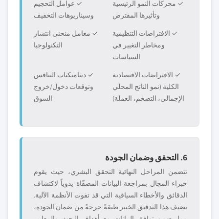
✓ محركات النمو الرئيسية
✓ عوامل التحجيم
وتأثيرها المفترض
وسيناريوهات التخفيف
✓ الافتراضات التنظيمية
✓ معامل منحنى انتشار
ومخاطر التغيير في
التكنولوجيا
السياسات
✓ الافتراضات الاقتصادية
✓ ديناميكيات التنافس
الكلية (نمو الناتج المحلي
وتوقعات دخول/خروج
الإجمالي، التضخم، العملة)
السوق
6. التحقق وضمان الجودة
تتضمن المراحل النهائية التحقق البشري، حيث يقوم
خبراء المجال بمراجعة البيانات المصفّاة يدوياً لاكتشاف
الدقائق والأخطاء السياقية التي قد تفوت الأنظمة الآلية.
يضيف هذا التدقيق الخبير طبقةً حرجةً من ضمان الجودة،
مما يضمن توافق البيانات مع أهداف البحث والمعايير