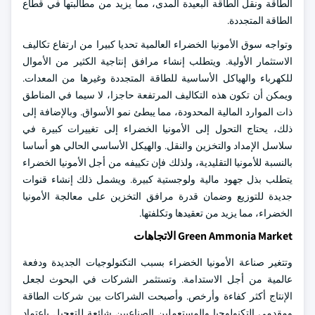
الطاقة ونقل الطاقة البعيدة المدى، مما يزيد من مطالبتها في قطاع
الطاقة المتجددة.
وتواجه سوق الأمونيا الخضراء العالمية تحديا كبيرا من ارتفاع تكاليف
الاستثمار الأولية. ويتطلب إنشاء مرافق إنتاجية الكثير من الأموال
للكهرباء والهياكل الأساسية للطاقة المتجددة وغيرها من المعدات.
ويمكن أن تكون هذه التكاليف المرتفعة حاجزا، لا سيما في المناطق
ذات الموارد المالية المحدودة، مما يبطئ نمو الأسواق. وبالإضافة إلى
ذلك، يحتاج التحول إلى الأمونيا الخضراء إلى تغييرات كبيرة في
سلاسل الإمداد والتخزين والنقل. والهيكل الأساسي الحالي هو أساسا
بالنسبة للأمونيا التقليدية، ولذلك فإن تكييفه من أجل الأمونيا الخضراء
يتطلب بذل جهود مالية ولوجستية كبيرة. ويشمل ذلك إنشاء قنوات
جديدة للتوزيع وضمان قدرة مرافق التخزين على معالجة الأمونيا
الخضراء، مما يزيد من تعقيدها وتكلفتها.
Green Ammonia Market الاتجاهات
وتتغير صناعة الأمونيا الخضراء بسبب التكنولوجيات الجديدة ودفعة
عالمية من أجل الاستدامة. وتستثمر الشركات في البحوث لجعل
الإنتاج أكثر كفاءة وأرخص. وأصبحت الشراكات بين شركات الطاقة
ومقدمي التكنولوجيا والمستعملين الصناعيين شائعة للتعجيل باعتماد