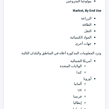
بيولوجيا النيتروجين
Market, By End Use
الزراعة
الطاقة
النقل
المواد الكيميائية
جهات أخرى
وترد المعلومات المذكورة أعلاه في المناطق والبلدان التالية:
أمريكا الشمالية
الولايات المتحدة
كندا
أوروبا
ألمانيا
UK
فرنسا
إيطاليا