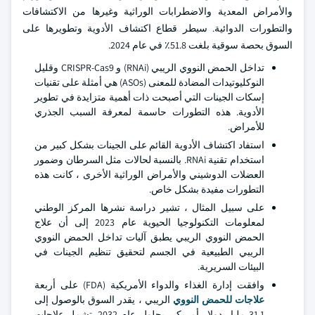
والأمراض المعدية والاضطرابات الوراثية وغيرها من الاكتشافات
والتطورات الدوائية. سيطر قطاع اكتشاف الأدوية وتطويرها على
السوق بحصة سوقية بلغت 51.8٪ في عام 2024.
تداخل الحمض النووي الريبي (RNAi) و CRISPR-Cas9 وقليل
النوكليوتيدات المضادة للمعنى (ASOs) هي أمثلة على تقنيات
إسكات الجينات التي أصبحت ذات أهمية متزايدة في تطوير
الأدوية. هذه التطورات حاسمة لمعرفة السبب الجذري
للأمراض.
استفاد اكتشاف الأدوية القائم على الجينات بشكل كبير من
استخدام تقنية RNAi. بالنسبة لحالات مثل السرطان وضمور
العضلات الدوشيني والأمراض الوراثية الأخرى ، كانت هذه
التطورات مفيدة بشكل خاص.
على سبيل المثال ، تشير دراسة نشرها المركز الوطني
لمعلومات التكنولوجيا الحيوية عام 2023 إلى أن علاج
الحمض النووي الريبي يطبق آليات تداخل الحمض النووي
الريبي الطبيعية في الجسم لتحقيق تنظيم الجينات في
البيئات السريرية.
وافقت إدارة الغذاء والدواء الأمريكية (FDA) على أربعة
علاجات للحمض النووي
الريبي ، يقدر السوق بالوصول إلى
31.1 مليار دولار أمريكي بحلول عام 2032. تشمل علاجات