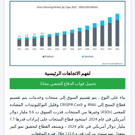
لفهم الاتجاهات الرئيسية
تحميل قوات الدفاع الشعبي مجانا
بناء على النوع ، يتم تقسيم السوق إلى منتجات وخدمات. يتم تقسيم
قطاع المنتج إلى RNAi و CRISPR-Cas9 وقليل النوكليوتيدات المضادة
للمعنى (ASOs) وغيرها من المنتجات. قدرت السوق ب 9.6 مليار دولار
أمريكي في عام 2024. استحوذ قطاع المنتجات على إيرادات قدرها 7.7
مليار دولار أمريكي في عام 2024 ، ويستعد القطاع لتحقيق نمو كبير
بمعدل نمو سنوي مركب قدره 11.6٪ خلال فترة التوقعات.