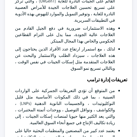
القائم على الجينات النادرة للغاية (URGenT) ، والتي تركز
على تسريع تحسين العلاجات الجيدة للأمراض العصبية
النادرة للغاية ، وتوفير التمويل والموارد للنهوض بهذه الأدوية
في التطبيقات السريرية.
وهذه الاستثمارات ضرورية في دفع الجيل القادم من
العلاجات عالية الجودة، مما يدل على التزام القطاعين
الحكومي والخاص بهذا المجال المبتكر.
لذلك ، مع استمرار ارتفاع عدد الأفراد الذين يحتاجون إلى
هذه العلاجات ، سيزداد الطلب والاستثمار والبحث عن
العلاجات المتقدمة مثل إسكات الجينات في نفس الوقت ،
وبالتالي تسريع نمو السوق.
تعريفات إدارة ترامب
من المتوقع أن تؤدي التعريفات الجمركية على الواردات
الصينية ، بما في ذلك المكونات الأساسية مثل قليل
النوكليوتيدات ، والجسيمات النانوية الدهنية (LNPs) ،
والكواشف ، ونواقل التوصيل ، ووحدات أتمتة المختبرات ،
والتي يعد الكثير منها حيويا لمنصات إسكات الجينات ، إلى
زيادة تكاليف الإنتاج في جميع أنحاء السوق العالمية.
يعتمد عدد كبير من المصنعين والمنظمات البحثية حاليا على