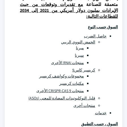
متعمقة للصناعة
مع تقديرات وتوقعات من حيث
الإيرادات بمليون دولار أمريكي من 2021 إلى 2034
للقطاعات التالية:
السوق حسب النوع
حاصل الضرب
الحمض النووي الريبي
ميرنا
سيرنا
منتجات RNAi الأخرى
كريسبر كاس9
مجموعات وكواشف كريسبر
مكتبات كريسبر
منتجات CRISPR-CAS 9 الأخرى
قليل النوكليوتيدات المضادة للمعنى (ASOs)
منتجات أخرى
خدمات
السوق ، حسب التطبيق