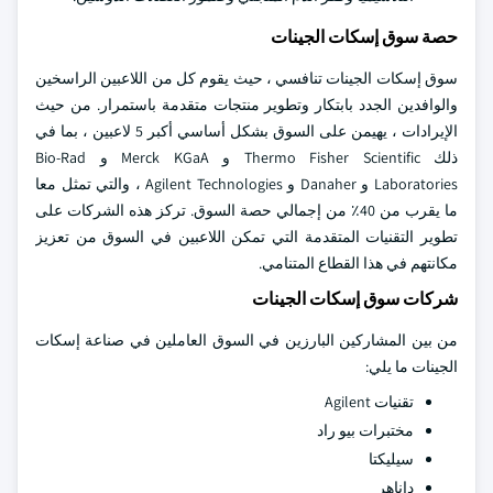
حصة سوق إسكات الجينات
سوق إسكات الجينات تنافسي ، حيث يقوم كل من اللاعبين الراسخين
والوافدين الجدد بابتكار وتطوير منتجات متقدمة باستمرار. من حيث
الإيرادات ، يهيمن على السوق بشكل أساسي أكبر 5 لاعبين ، بما في
ذلك Thermo Fisher Scientific و Merck KGaA و Bio-Rad
Laboratories و Danaher و Agilent Technologies ، والتي تمثل معا
ما يقرب من 40٪ من إجمالي حصة السوق. تركز هذه الشركات على
تطوير التقنيات المتقدمة التي تمكن اللاعبين في السوق من تعزيز
مكانتهم في هذا القطاع المتنامي.
شركات سوق إسكات الجينات
من بين المشاركين البارزين في السوق العاملين في صناعة إسكات
الجينات ما يلي:
تقنيات Agilent
مختبرات بيو راد
سيليكتا
داناهر