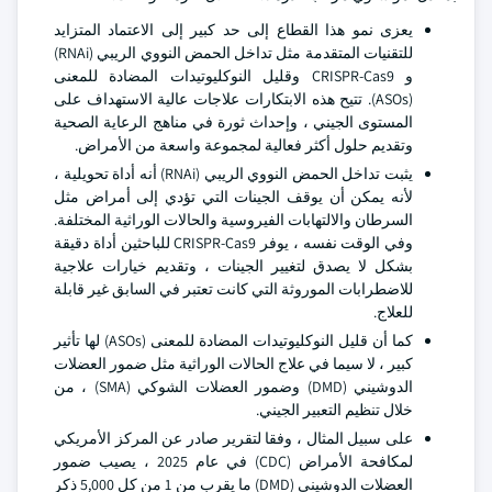
يعزى نمو هذا القطاع إلى حد كبير إلى الاعتماد المتزايد
للتقنيات المتقدمة مثل تداخل الحمض النووي الريبي (RNAi)
و CRISPR-Cas9 وقليل النوكليوتيدات المضادة للمعنى
(ASOs). تتيح هذه الابتكارات علاجات عالية الاستهداف على
المستوى الجيني ، وإحداث ثورة في مناهج الرعاية الصحية
وتقديم حلول أكثر فعالية لمجموعة واسعة من الأمراض.
يثبت تداخل الحمض النووي الريبي (RNAi) أنه أداة تحويلية ،
لأنه يمكن أن يوقف الجينات التي تؤدي إلى أمراض مثل
السرطان والالتهابات الفيروسية والحالات الوراثية المختلفة.
وفي الوقت نفسه ، يوفر CRISPR-Cas9 للباحثين أداة دقيقة
بشكل لا يصدق لتغيير الجينات ، وتقديم خيارات علاجية
للاضطرابات الموروثة التي كانت تعتبر في السابق غير قابلة
للعلاج.
كما أن قليل النوكليوتيدات المضادة للمعنى (ASOs) لها تأثير
كبير ، لا سيما في علاج الحالات الوراثية مثل ضمور العضلات
الدوشيني (DMD) وضمور العضلات الشوكي (SMA) ، من
خلال تنظيم التعبير الجيني.
على سبيل المثال ، وفقا لتقرير صادر عن المركز الأمريكي
لمكافحة الأمراض (CDC) في عام 2025 ، يصيب ضمور
العضلات الدوشيني (DMD) ما يقرب من 1 من كل 5,000 ذكر