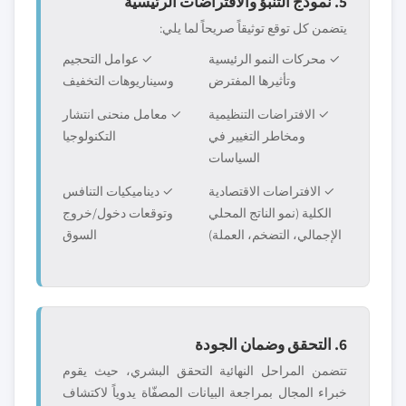
5. نموذج التنبؤ والافتراضات الرئيسية
يتضمن كل توقع توثيقاً صريحاً لما يلي:
✓ محركات النمو الرئيسية
✓ عوامل التحجيم
وتأثيرها المفترض
وسيناريوهات التخفيف
✓ الافتراضات التنظيمية
✓ معامل منحنى انتشار
ومخاطر التغيير في
التكنولوجيا
السياسات
✓ الافتراضات الاقتصادية
✓ ديناميكيات التنافس
الكلية (نمو الناتج المحلي
وتوقعات دخول/خروج
الإجمالي، التضخم، العملة)
السوق
6. التحقق وضمان الجودة
تتضمن المراحل النهائية التحقق البشري، حيث يقوم
خبراء المجال بمراجعة البيانات المصفّاة يدوياً لاكتشاف