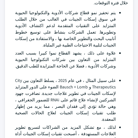
خلال فترة التوقعات.
يتم تحفيز نمو قطاع شركات الأدوية والتكنولوجيا الحيوية
في سوق إسكات الجينات في الغالب من خلال الطلب
المتزايد على التقنيات المتقدمة لدعم اكتشاف الأدوية
وتطويرها. تعمل الشركات بنشاط على توسيع خطوط
أنابيب البحث والتطوير الخاصة بها ، والاستفادة من إسكات
الجينات لتلبية الاحتياجات الطبية غير الملباة.
علاوة على ذلك ، يشهد القطاع نموا كبيرا بسبب العدد
المتزايد من التعاون بين شركات التكنولوجيا الحيوية
وشركات الأدوية ، فضلا عن الحاجة المتزايدة للطب الدقيق.
على سبيل المثال ، في عام 2025 ، يسلط التعاون بين City
Therapeutics و Bausch + Lomb الضوء على الدور المتزايد
لإسكات الجينات في تطوير علاجات جديدة. تضافرت جهود
الشركتين لإنشاء علاج قائم على RNAi للضمور الجغرافي ،
وهي حالة تؤدي إلى فقدان البصر ، مما يزيد من إظهار
طلب تقنيات إسكات الجينات لعلاج الحالات الصحية
المعقدة.
لذلك ، مع تشكل المزيد من الشراكات لتسريع تطوير
العلاجات المستهدفة ، أصبحت تقنيات إسكات الجينات أداة