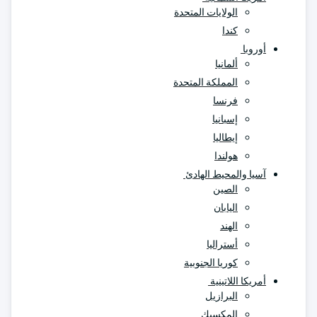
الولايات المتحدة
كندا
أوروبا
ألمانيا
المملكة المتحدة
فرنسا
إسبانيا
إيطاليا
هولندا
آسيا والمحيط الهادئ
الصين
اليابان
الهند
أستراليا
كوريا الجنوبية
أمريكا اللاتينية
البرازيل
المكسيك