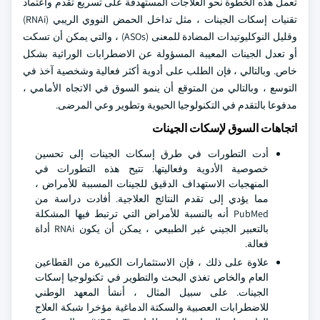
تعمل هذه الخطوة نحو العلاجات المستهدفة على تسريع تقدم واعتماد
تقنيات إسكات الجينات ، مثل تداخل الحمض النووي الريبي (RNAi)
وقليل النوكليوتيدات المضادة للمعنى (ASOs) ، والتي يمكن أن تسكت
أو تعدل الجينات المعيبة المسؤولة عن الاضطرابات الوراثية بشكل
خاص. وبالتالي ، فإن الطلب على أدوية أكثر فعالية وشخصية آخذ في
التوسع ، وبالتالي من المتوقع أن ينمو السوق في الاتجاه الأمامي ،
مدفوعا بالتقدم في التكنولوجيا الحيوية وتطوير وعي المرضى.
اتجاهات السوق لإسكات الجينات
أدت التطورات في طرق إسكات الجينات إلى تحسين
خصوصية الأدوية وفعاليتها. تتيح هذه التطورات في
المنهجيات الاستهداف الدقيق للجينات المسببة للأمراض ،
مما يؤدي إلى تقدم النتائج العلاجية. أفادت دراسة من
PubMed أنه بالنسبة للأمراض التي ترتبط فيها المشكلة
بالتعبير الجيني غير الطبيعي ، يمكن أن يكون RNAi أداة
فعالة.
علاوة على ذلك ، فإن الاستثمارات الكبيرة من القطاعين
العام والخاص تغذي البحث والتطوير في تكنولوجيا إسكات
الجينات. على سبيل المثال ، أنشأ المعهد الوطني
للاضطرابات العصبية والسكتة الدماغية مؤخرا شبكة العلاج