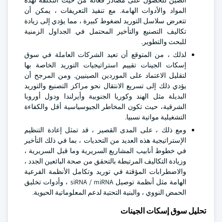
الصين للحصول على مصادر فعالة من حيث التكلفة لهذه
المواد والأدوات الهامة. مع تنفيذ التعريفات ، يمكن أن
تتعرض سلاسل التوريد لضغوط كبيرة ، مما يؤدي إلى زيادة
تكاليف التصنيع والتأخير المحتمل في الجداول الزمنية
للبحث والتطوير.
لذلك ، من المتوقع أن تعيد الشركات العاملة في سوق
إسكات الجينات تقييم استراتيجيات التوريد الخاصة بها
لتقليل الاعتماد على الموردين الصينيين. ومن المرجح أن
يؤدي ذلك إلى تسريع الانتقال نحو مراكز التصنيع والتوريد
البديلة مثل الهند وكوريا الجنوبية وأيرلندا ودول أوروبا
الشرقية، حيث تكون المخاطر الجيوسياسية أقل والكفاءة
التشغيلية مواتية نسبيا.
ومع ذلك ، على المدى القصير ، قد تمثل إعادة التنظيم
الإستراتيجية هذه العديد من التحديات ، بما في ذلك التأخير
في خطوط أنابيب المشاريع السريرية وما قبل السريرية ،
وزيادة التكاليف المرتبطة بالتحقق من صحة البائعين الجدد ،
والاضطرابات المؤقتة في توريد وتكامل الأنظمة الفرعية
الهامة مثل أنظمة توصيل siRNA / miRNA ، وأدوات تخليق
الحمض النووي ، والبنية التحتية لدعم المعلوماتية الحيوية.
تحليل سوق إسكات الجينات