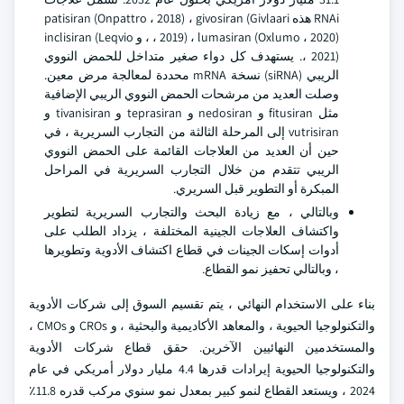
RNAi هذه patisiran (Onpattro ، 2018) ، givosiran (Givlaari
، 2019) ، lumasiran (Oxlumo ، 2020) ، و inclisiran (Leqvio
، 2021). يستهدف كل دواء صغير متداخل للحمض النووي
الريبي (siRNA) نسخة mRNA محددة لمعالجة مرض معين.
وصلت العديد من مرشحات الحمض النووي الريبي الإضافية
مثل fitusiran و nedosiran و teprasiran و tivanisiran و
vutrisiran إلى المرحلة الثالثة من التجارب السريرية ، في
حين أن العديد من العلاجات القائمة على الحمض النووي
الريبي تتقدم من خلال التجارب السريرية في المراحل
المبكرة أو التطوير قبل السريري.
وبالتالي ، مع زيادة البحث والتجارب السريرية لتطوير
واكتشاف العلاجات الجينية المختلفة ، يزداد الطلب على
أدوات إسكات الجينات في قطاع اكتشاف الأدوية وتطويرها
، وبالتالي تحفيز نمو القطاع.
بناء على الاستخدام النهائي ، يتم تقسيم السوق إلى شركات الأدوية
والتكنولوجيا الحيوية ، والمعاهد الأكاديمية والبحثية ، و CROs و CMOs ،
والمستخدمين النهائيين الآخرين. حقق قطاع شركات الأدوية
والتكنولوجيا الحيوية إيرادات قدرها 4.4 مليار دولار أمريكي في عام
2024 ، ويستعد القطاع لنمو كبير بمعدل نمو سنوي مركب قدره 11.8٪