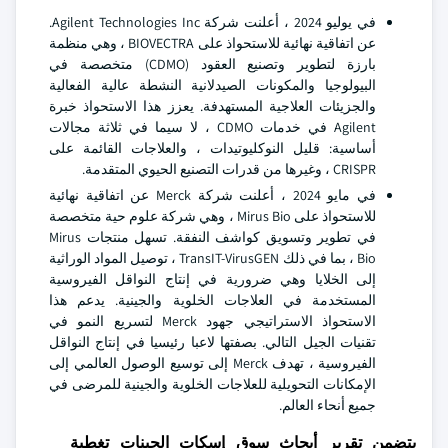
في يوليو 2024 ، أعلنت شركة Agilent Technologies Inc.
عن اتفاقية نهائية للاستحواذ على BIOVECTRA ، وهي منظمة
بارزة لتطوير وتصنيع العقود (CDMO) متخصصة في
البيولوجيا والمكونات الصيدلانية النشطة عالية الفعالية
والجزيئات العلاجية المستهدفة. يعزز هذا الاستحواذ خبرة
Agilent في خدمات CDMO ، لا سيما في ثلاثة مجالات
أساسية: قليل النوكليوتيدات ، والعلاجات القائمة على
CRISPR ، وغيرها من قدرات التصنيع الحيوي المتقدمة.
في مايو 2024 ، أعلنت شركة Merck عن اتفاقية نهائية
للاستحواذ على Mirus Bio ، وهي شركة علوم حية متخصصة
في تطوير وتسويق كواشف النفقة. تسهل منتجات Mirus
Bio ، بما في ذلك TransIT-VirusGEN ، توصيل المواد الوراثية
إلى الخلايا وهي ضرورية في إنتاج النواقل الفيروسية
المستخدمة في العلاجات الخلوية والجينية. يدعم هذا
الاستحواذ الاستراتيجي جهود Merck لتسريع النمو في
تقنيات الجيل التالي. بصفتها لاعبا رئيسيا في إنتاج النواقل
الفيروسية ، تهدف Merck إلى توسيع الوصول العالمي إلى
الإمكانات التحويلية للعلاجات الخلوية والجينية للمرضى في
جميع أنحاء العالم.
يتضمن تقرير أبحاث سوق إسكات الجينات تغطية