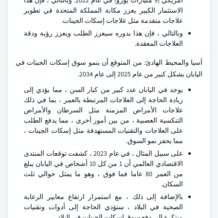
أمريكي (9 مليارات يورو) في عام 2022. وبالتالي ، فإن هذا
الاستثمار الكبير يعزز مكانة المملكة المتحدة في تطوير
علاجات متقدمة مثل علاجات إسكات الجينات.
وبالتالي ، فإن هذا بدوره سيعزز الطلب ويعزز رؤية ودقة
العلاجات المعقدة.
آسيا والمحيط الهادئ: من المتوقع أن ينمو سوق إسكات الجينات في
اليابان بشكل كبير من عام 2025 إلى عام 2034.
يوجد في اليابان عدد كبير من كبار السن ، مما يؤدي إلى
زيادة الحاجة إلى العلاجات المرتبطة بالعمر ، بما في ذلك
علاجات الأمراض المزمنة مثل السرطان والأمراض
التنكسية العصبية ، من بين أمور أخرى ، مما يدفع الطلب
على العلاجات والتقنيات المستهدفة مثل إسكات الجينات ،
مما يحفز نمو السوق.
على سبيل المثال ، في عام 2023 ، كشفت توقعات المنتدى
الاقتصادي العالمي أن 1 من كل 10 أشخاص في اليابان يبلغ
من العمر 80 عاما فما فوق ، وهو ما يمثل حوالي ثلث
السكان.
بالإضافة إلى ذلك ، مع استمرار ارتفاع معايير الرعاية
الصحية في البلاد ، ستؤدي الحاجة إلى أدوات وتقنيات
مبتكرة إلى دفع سوق إسكات الجينات في البلاد.