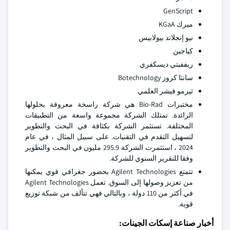
GenScript
ميرك KGaA
نيو إنجلاند بيولابيس
كياجين
ريففيتي ديسكفري
سانتا كروز Botechnology
ثيرمو فيشر العلمي
مختبرات Bio-Rad هي شركة راسخة معروفة بحلولها
الرائدة. تمتلك الشركة مجموعة واسعة من التطبيقات
المختلفة. تستثمر الشركة بكثافة في البحث والتطوير
لتسهيل التقدم في التقنيات. على سبيل المثال ، في عام
2024 ، استثمرت الشركة 295.9 مليون في البحث والتطوير
وفقا للتقرير السنوي للشركة.
تتمتع Agilent Technologies بحضور جغرافي قوي يمكنها
من تعزيز وصولها إلى السوق. تعمل Agilent Technologies
في أكثر من 110 دولة ، وبالتالي فهي تتألف من شبكة توزيع
قوية.
أخبار صناعة إسكات الجينات: