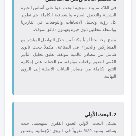
في GMI، تم بناء منهجية البحث لدينا على أساس الخبرة
البشرية والتحقق الصارم والشفافية الكاملة. يتم تطوير
كل رؤية وتحليل الاتجاهات والتوقعات في تقاريرنا
بواسطة محللين ذوي خبرة يفهمون دقائق سوقك.
يدمج نهجنا بحثاً أولياً مكثفاً من خلال التواصل المباشر مع
المشاركين والخبراء في الصناعة، مكملاً ببحث ثانوي
شامل من مصادر عالمية موثقة. نطبق تحليل التأثير
الكمي لتقديم توقعات موثوقة، مع الحفاظ على إمكانية
التتبع الكاملة من مصادر البيانات الأصلية إلى الرؤى
النهائية.
2. البحث الأولي
يشكل البحث الأولي العمود الفقري لمنهجيتنا، حيث
يساهم بنسبة 80% تقريباً في الرؤى الإجمالية. يتضمن