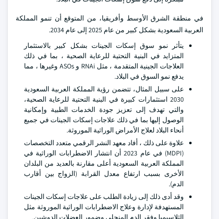
في منطقة الشرق الأوسط وأفريقيا، من المتوقع أن تنمو المملكة
العربية السعودية بشكل كبير من عام 2025 إلى عام 2034.
يتأثر نمو سوق إسكات الجينات بشكل كبير بالاستثمار
المتزايد في البنية التحتية للرعاية الصحية ، بما في ذلك
العلاجات الجينية المتقدمة ، مثل RNAi و ASOs وغيرها ، مما
يدفع نمو السوق في البلاد.
على سبيل المثال، تتضمن رؤية المملكة العربية السعودية
2030 استثمارات كبيرة في البنية التحتية للرعاية الصحية،
والتي تهدف إلى تعزيز جودة الخدمات الطبية وإمكانية
الوصول إليها بما في ذلك علاجات إسكات الجينات في جميع
أنحاء البلاد لعلاج الأمراض الوراثية الموروثة.
علاوة على ذلك ، أفاد معهد النشر الرقمي متعدد التخصصات
(MDPI) في عام 2023 أن انتشار الاضطرابات الوراثية في
المملكة العربية السعودية أعلى مقارنة بالعديد من البلدان
الأخرى بسبب ارتفاع معدل القرابة (الزواج بين أقارب
الدم).
وقد أدى ذلك إلى زيادة الطلب على علاجات إسكات الجينات
المستهدفة لإدارة وعلاج الاضطرابات الوراثية الموروثة مثل
الثلاسيميا وفقر الدم المنجلي وضمور العضلات الدوشين.