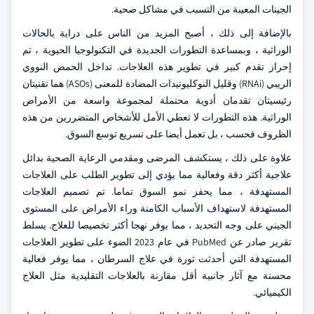
الجينات المعيبة من التسبب في مشاكل صحية.
بالإضافة إلى ذلك ، أصبح المزيد من الناس على دراية بالحالات
الوراثية ، وبمساعدة التطورات الجديدة في التكنولوجيا الحيوية ، تم
إحراز تقدم كبير في تطوير هذه العلاجات. تداخل الحمض النووي
الريبي (RNAi) وقليل النوكليوتيدات المضادة للمعنى (ASOs) هما تقنيتان
رئيسيتان تقدمان أدوية محتملة لمجموعة واسعة من الأمراض
الوراثية. هذه التطورات لا تعطي الأمل للأشخاص المتضررين من هذه
الظروف فحسب ، بل تعمل أيضا على تسريع توسع السوق.
علاوة على ذلك ، يستكشف المرضى ومقدمي الرعاية الصحية بدائل
علاجية أكثر دقة وفعالية مما يؤدي إلى تطوير الطلب على العلاجات
المستهدفة ، مما يحفز نمو السوق تماما. تم تصميم العلاجات
المستهدفة لاستهداف الأسباب الكامنة وراء الأمراض على المستوى
الجيني على وجه التحديد ، مما يوفر نهجا أكثر تخصيصا للعلاج. يسلط
تقرير صادر عن PubMed في عام 2023 الضوء على تطوير العلاجات
المستهدفة التي أحدثت ثورة في علاج السرطان ، مما يوفر فعالية
محسنة مع آثار جانبية أقل مقارنة بالعلاجات التقليدية مثل العلاج
الكيميائي.