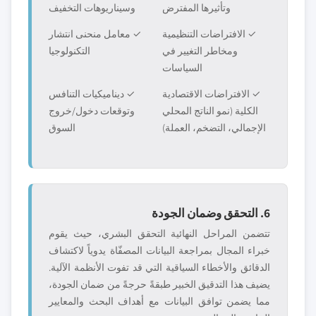
وتأثيرها المفترض
وسيناريوهات التخفيف
✓ الافتراضات التنظيمية
✓ معامل منحنى انتشار
ومخاطر التغيير في
التكنولوجيا
السياسات
✓ الافتراضات الاقتصادية
✓ ديناميكيات التنافس
الكلية (نمو الناتج المحلي
وتوقعات دخول/خروج
الإجمالي، التضخم، العملة)
السوق
6. التحقق وضمان الجودة
تتضمن المراحل النهائية التحقق البشري، حيث يقوم
خبراء المجال بمراجعة البيانات المصفّاة يدوياً لاكتشاف
الدقائق والأخطاء السياقية التي قد تفوت الأنظمة الآلية.
يضيف هذا التدقيق الخبير طبقةً حرجةً من ضمان الجودة،
مما يضمن توافق البيانات مع أهداف البحث والمعايير