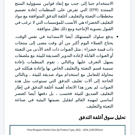
الاستخدام جنبا إلى جنب مع إنفاذ قوانين مسؤولية المنتج
الممتدة (EPR) التي تفرض على المنظمات إعادة تصميم
مخططات التعبئة والتغليف. أغلفة التدفق المتوافقة مع مواد
التغليف الخضراء هي الأنسب للمؤسسات التي لا ترغب في
القبول بتسوية الإنتاجية ومع ذلك تظل متوافقة.
يدفع سلوك المستهلك أيضا الاستدامة في نفس الوقت.
يحتاج العملاء اليوم أكثر من أي وقت مضى إلى منتجات
ذات قيمة خضراء ، مثل العبوات ذات الحد الأدنى من التعبئة
أو العبوات القابلة لإعادة التدوير الصديقة للبيئة مع ملصقات
يسهل التعرف عليها. وبالتالي ، تقوم المنظمات بإعادة
تسمية قسم التعبئة والتغليف الخاص بها وإعادة هيكلته في
محاولة للتعامل مع استخدام مواد صديقة للبيئة ، وبالتالي
الحاجة إلى آلات تغليف التدفق التي تستوعب مثل هذه
العبوات. لم يعزز هذا الاتجاه أهمية أغلفة التدفق في إطار
التغليف الصديق للبيئة فحسب ، بل دفعها أيضا كعنصر
أساسي لمهمة العالم لتقليل بصمتها البيئية في صناعة
التعبئة والتغليف.
تحليل سوق أغلفة التدفق