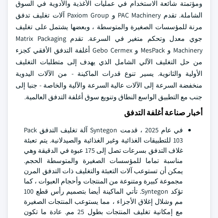
ومؤتمتة شائعة الاستخدام في عمليات الأغذية والأدوية في السوق
الشاملة. تقدم PAC Machinery و Paxiom Group آلات تغليف تدفق
مرنة للمؤسسات الصغيرة والمتوسطة ، وبعضها يشتمل على تغليف
جوي معدل وتحكم متغير في السرعة. تقدم Matrix Packaging
Machinery و MesPack و Gebo Cermex أغلفة التدفق الأفقي كجزء
من حل التغليف الآلي الشامل الذي يهدف إلى متطلبات التغليف
الأولية والثانوية. يسير تنوع قدرات الماكينة - من الآلات اليدوية
منخفضة السرعة إلى الآلات عالية السرعة والآلية والخاصة - جنبا إلى
جنب مع التطبيق الواسع النطاق وتنويع سوق أغلفة التدفق العالمية.
أخبار صناعة أغلفة التدفق
في عام 2025 ، قدمت Syntegon آلة تغليف التدفق Pack
103 للتطبيقات الغذائية وغير الغذائية والصيدلانية. يتم تعبئة
غلاف التدفق بسرعات تصل إلى 175 عبوة في الدقيقة وهي
مناسبة تماما للمؤسسات الصغيرة والمتوسطة الحجم.
يمكن أن تستوعب آلات التعبئة والتغليف ذات التدفق المرن
مجموعة كبيرة ومتنوعة من المنتجات وأحجام العبوات ، كما
تؤكد Syntegon. تأتي الماكينة أيضا بتصميم رأس قطع 100
مم وشلال إغلاق الأجزاء ، مما يستوعب المنتجات الصغيرة
مع إمكانية تغليف المنتجات بطول 25 مم. عادة ما تكون