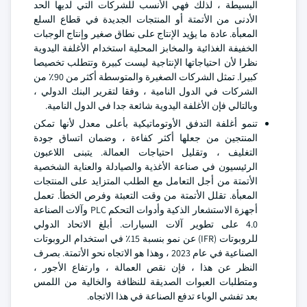
البسيطة ، لذلك فهي الأنسب للشركات التي لديها الحد
الأدنى من الأتمتة أو المنتجات الجديدة في قطاع السلع
المعبأة. عادة ما يؤيد الإنتاج على نطاق صغير وإنتاج الوجبات
الخفيفة الغذائية والمخابز المحلية استخدام الأغلفة اليدوية
نظرا لأن احتياجاتها الإنتاجية ليست كبيرة وتتطلب تخصيصا
كبيرا. تمثل الشركات الصغيرة والمتوسطة أكثر من 90٪ من
الشركات في الدول النامية ، وفقا لتقرير البنك الدولي ،
وبالتالي فإن الأغلفة اليدوية شائعة جدا في الدول النامية.
تنمو أغلفة التدفق الأوتوماتيكية بأعلى معدل لأنها تمكن
المنتجين من جعلها أكثر كفاءة ، وضمان اتساق جودة
التغليف ، وتقليل احتياجات العمالة. يتبنى اللاعبون
الرئيسيون في صناعة الأغذية والصيادلة والعناية الشخصية
الأتمتة من أجل التعامل مع الطلب المتزايد على المنتجات
المعبأة. تقلل الأتمتة من وقت التعبئة وفرص الخطأ. تعمل
أجهزة الاستشعار الذكية وأدوات التحكم PLC وآلات الصناعة
4.0 على تطوير آلات السيارات. أبلغ الاتحاد الدولي
للروبوتات (IFR) عن نمو بنسبة 15٪ في استخدام الروبوتات
الصناعية في عام 2023 ، وهذا هو الاتجاه نحو الأتمتة. بصرف
النظر عن هذا ، فإن نقص العمالة ، وارتفاع الأجور ،
ومتطلبات العبوات الصديقة للنظافة والخالية من اللمس
بعد تفشي الوباء تدفع الصناعة في هذا الاتجاه.