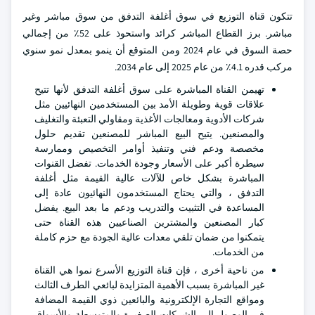
تتكون قناة التوزيع في سوق أغلفة التدفق من سوق مباشر وغير
مباشر. برز القطاع المباشر كرائد واستحوذ على 52٪ من إجمالي
حصة السوق في عام 2024 ومن المتوقع أن ينمو بمعدل نمو سنوي
مركب قدره 4.1٪ من عام 2025 إلى عام 2034.
تهيمن القناة المباشرة على سوق أغلفة التدفق لأنها تتيح
علاقات قوية وطويلة الأمد بين المستخدمين النهائيين مثل
شركات الأدوية ومعالجات الأغذية ومقاولي التعبئة والتغليف
والمصنعين. يتيح البيع المباشر للمصنعين تقديم حلول
مخصصة ودعم فني وتنفيذ أوامر التخصيص وممارسة
سيطرة أكبر على الأسعار وجودة الخدمات. تفضل القنوات
المباشرة بشكل خاص للآلات عالية القيمة مثل أغلفة
التدفق ، والتي يحتاج المستخدمون النهائيون عادة إلى
المساعدة في التثبيت والتدريب ودعم ما بعد البيع. يفضل
كبار المصنعين والمشترين الصناعيين هذه القناة حتى
يتمكنوا من ضمان تلقي معدات عالية الجودة مع حزم كاملة
من الخدمات.
من ناحية أخرى ، فإن قناة التوزيع الأسرع نموا هي القناة
غير المباشرة بسبب الأهمية المتزايدة لبائعي الطرف الثالث
ومواقع التجارة الإلكترونية والبائعين ذوي القيمة المضافة
في الوصول إلى الشركات الصغيرة والمتوسطة والأسواق