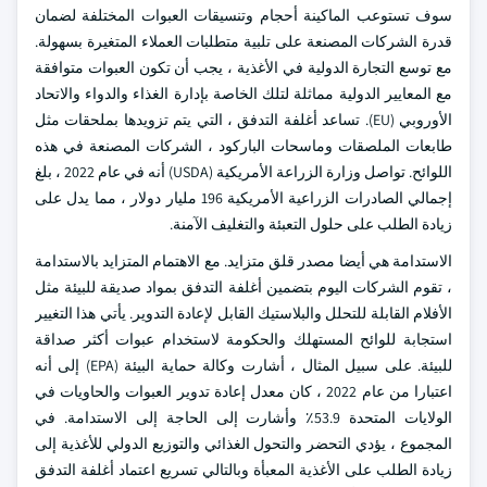
سوف تستوعب الماكينة أحجام وتنسيقات العبوات المختلفة لضمان
قدرة الشركات المصنعة على تلبية متطلبات العملاء المتغيرة بسهولة.
مع توسع التجارة الدولية في الأغذية ، يجب أن تكون العبوات متوافقة
مع المعايير الدولية مماثلة لتلك الخاصة بإدارة الغذاء والدواء والاتحاد
الأوروبي (EU). تساعد أغلفة التدفق ، التي يتم تزويدها بملحقات مثل
طابعات الملصقات وماسحات الباركود ، الشركات المصنعة في هذه
اللوائح. تواصل وزارة الزراعة الأمريكية (USDA) أنه في عام 2022 ، بلغ
إجمالي الصادرات الزراعية الأمريكية 196 مليار دولار ، مما يدل على
زيادة الطلب على حلول التعبئة والتغليف الآمنة.
الاستدامة هي أيضا مصدر قلق متزايد. مع الاهتمام المتزايد بالاستدامة
، تقوم الشركات اليوم بتضمين أغلفة التدفق بمواد صديقة للبيئة مثل
الأفلام القابلة للتحلل والبلاستيك القابل لإعادة التدوير. يأتي هذا التغيير
استجابة للوائح المستهلك والحكومة لاستخدام عبوات أكثر صداقة
للبيئة. على سبيل المثال ، أشارت وكالة حماية البيئة (EPA) إلى أنه
اعتبارا من عام 2022 ، كان معدل إعادة تدوير العبوات والحاويات في
الولايات المتحدة 53.9٪ وأشارت إلى الحاجة إلى الاستدامة. في
المجموع ، يؤدي التحضر والتحول الغذائي والتوزيع الدولي للأغذية إلى
زيادة الطلب على الأغذية المعبأة وبالتالي تسريع اعتماد أغلفة التدفق