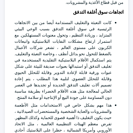
من قبل قطاع الأغذية والمشروبات.
اتجاهات سوق أغلفة التدفق
كانت التعبئة والتغليف المستدامة أيضا من بين الاتجاهات
الرئيسية في سوق أغلفة التدفق بسبب الوعي البيئي
المتزايد ، وزيادة التنظيم ، وتحول معنويات المستهلكين. مع
استمرار ارتفاع مشكلات النفايات البلاستيكية وانبعاثات
الكربون على مستوى العالم ، تشعر شركات الأعمال
بالضغط للتحول نحو بدائل أنظف ، وخاصة التعبئة والتغليف.
يتم استكمال الأفلام البلاستيكية التقليدية المستخدمة في
تغليف التدفق أو استبدالها بعبوات صديقة للبيئة على شكل
عبوات ورقية قابلة لإعادة التدوير وقابلة للتحلل الحيوي
وقابلة للتحلل العضوي. لتلبية هذا المطلب ، يتم إعادة
تصميم آلات تغليف التدفق الجديدة أو تجديدها في العصر
الحالي لمعالجة مثل هذه الأفلام الخضراء بطريقة مناسبة
دون المساومة على جودة البيع أو الإنتاجية أو سلامة المنتج.
هذا مهم بشكل خاص في الاستخدامات مثل الأطعمة
والمشروبات والعناية الشخصية والمستحضرات الصيدلانية ،
حيث يكون التغليف ذا أهمية قصوى للحماية وكذلك المظهر.
تفرض معظم الهيئات التنظيمية العالمية ، مثل الاتحاد
الأوروبي وأمريكا الشمالية ، حظرا على البلاستيك أحادي