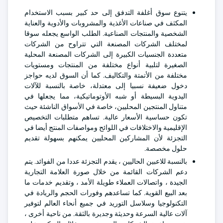
يتنوع سوق أغلفة التدفق إلى حد كبير بسبب الاستخدام
المكثف في صناعات الأغذية والمشروبات والأدوية والعناية
الشخصية والمنتجات الصناعية. الطلب الواسع يجعله سوقا
لمختلف الشركات المصنعة التي تتراوح من الشركات
متعددة الجنسيات الكبيرة إلى الشركات المصنعة المحلية
الصغيرة لتلبية أنواع مختلفة من المنتجات ومستويات
مختلفة من الأتمتة والتكاليف. كما أن السوق لديه حواجز
دخول ضعيفة نسبيا إلى معتدلة، خاصة بالنسبة للآلات
اليدوية البسيطة أو شبه الأوتوماتيكية، مما يجعلها في
متناول المنتجين المحليين، خاصة في الأسواق الناشئة حيث
تكون حساسية الأسعار عالية. تساهم متطلبات التخصيص
الإقليمية والاختلافات في اللوائح ومواصفات المنتج أيضا في
التجزئة لأن المشاركين المحليين يمكنهم بسهولة تقديم
حلول مخصصة.
بالنسبة للاعبين الحاليين ، يقدم التجزئة عددا من الفوائد. يتم
دعم الشركات القائمة من خلال صورة العلامة التجارية
الجيدة ، واتصالات العملاء طويلة الأمد ، وتقديم خدمات ما
بعد البيع القوية. كما تساعدهم وفورات الحجم والريادة في
التكنولوجيا وسلاسل التوريد في جميع أنحاء العالم لتوفير
آلات عالية السرعة وحديثة وجديرة بالثقة. من ناحية أخرى ،