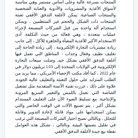
المنتجات بسرعة عالية وعلى أساس مستمر وهي مناسبة
لأسواق الأغذية والمشروبات والأدوية والعناية الشخصية
والمنتجات الصناعية. يمكن لأغلفة التدفق الأفقي تعبئة
المنتجات ذات الشكل والحجم غير المنتظمين ، ويمكن
استخدام آلة واحدة من قبل الشركات المصنعة لإجراء
عمليات متعددة ، وهي فعالة من حيث التكلفة. أدى
الاستخدام الأكبر للأغذية المعبأة والجاهزة للأكل ، إلى جانب
زيادة مشتريات التجارة الإلكترونية ، إلى زيادة الحاجة إلى
تغليف نظيف وفعال وجذاب - المناطق التي تعمل فيها
أغلفة التدفق الأفقي بشكل جيد. وصلت مبيعات التجارة
الإلكترونية في الولايات المتحدة إلى 1.03 تريليون دولار في
عام 2022 ، كما أفاد مكتب الإحصاء الأمريكي ، مما يزيد من
الطلب المتزايد على حلول التعبئة والتغليف عالية الجودة.
علاوة على ذلك ، عززت تقنية الأتمتة المتقدمة مثل تشغيل
الشاشة التي تعمل باللمس والتغيير السريع المرونة
والإنتاجية. مع تسليط الضوء الآن على التغليف المستدام
بشكل أكبر ، يتم تصنيع الآلات في الوقت الحاضر والتي
يمكن استخدامها على مواد قابلة لإعادة التدوير وقابلة
للتحلل ، وبالتالي تصبح اختيار الشركات المصنعة التي ترغب
في تقليل بصمتها البيئية. وبالتالي ، تشكل هذه العوامل
نقطة بيع جيدة لأغلفة التدفق الأفقي.