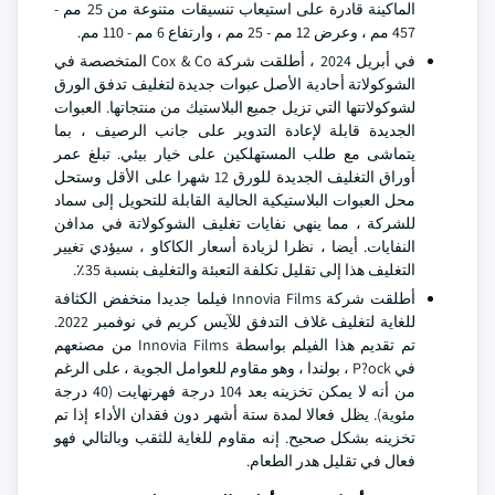
الماكينة قادرة على استيعاب تنسيقات متنوعة من 25 مم -
457 مم ، وعرض 12 مم - 25 مم ، وارتفاع 6 مم - 110 مم.
في أبريل 2024 ، أطلقت شركة Cox & Co المتخصصة في
الشوكولاتة أحادية الأصل عبوات جديدة لتغليف تدفق الورق
لشوكولاتتها التي تزيل جميع البلاستيك من منتجاتها. العبوات
الجديدة قابلة لإعادة التدوير على جانب الرصيف ، بما
يتماشى مع طلب المستهلكين على خيار بيئي. تبلغ عمر
أوراق التغليف الجديدة للورق 12 شهرا على الأقل وستحل
محل العبوات البلاستيكية الحالية القابلة للتحويل إلى سماد
للشركة ، مما ينهي نفايات تغليف الشوكولاتة في مدافن
النفايات. أيضا ، نظرا لزيادة أسعار الكاكاو ، سيؤدي تغيير
التغليف هذا إلى تقليل تكلفة التعبئة والتغليف بنسبة 35٪.
أطلقت شركة Innovia Films فيلما جديدا منخفض الكثافة
للغاية لتغليف غلاف التدفق للآيس كريم في نوفمبر 2022.
تم تقديم هذا الفيلم بواسطة Innovia Films من مصنعهم
في P?ock ، بولندا ، وهو مقاوم للعوامل الجوية ، على الرغم
من أنه لا يمكن تخزينه بعد 104 درجة فهرنهايت (40 درجة
مئوية). يظل فعالا لمدة ستة أشهر دون فقدان الأداء إذا تم
تخزينه بشكل صحيح. إنه مقاوم للغاية للثقب وبالتالي فهو
فعال في تقليل هدر الطعام.