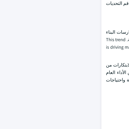
قم التحديات
رسات البناء
الأخضر، يتزايد تفضيل المواد الأرضية المصنوعة باستخدام المواد المعاد تدويرها، وإنتاج انبعاثات أقل من الكربون، والمساهمة في كفاءة الطاقة. This trend
is driving 
ابتكارات من
لأداء العام
ة واحتياجات