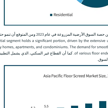
tial segment holds a significant portion, driven by the extensive u
ly homes, apartments, and condominiums. The demand for smooth, le
of various floor endes, underscores the importance of floor screeds in this segment. كما أن القطاع غير السكني، 
السوق.