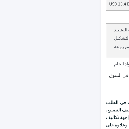
USD 23.4 B
التشييد
التشكيل
لمزروعة
د الخام
ة في السوق
ت في الطلب
يف التصنيع،
اجهة تكاليف
. وعلاوة على