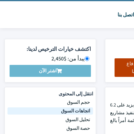
تصل بنا
اكتشف خيارات الترخيص لدينا:
يبدأ من: $2,450
فاع
اشتر الآن
ا
انتقل إلى المحتوى
حجم السوق
وقد بلغت قيمة سوق الفلور المزروعة نحو 13.6 بليون دولار من دولارات الولايات المتحدة في عام 2023، ومن المتوقع أن تُسجّل هذه السوق ما يزيد على 6.2
اتجاهات السوق
ها تنفيذ مشاريع
تحليل السوق
ة أمراً بالغ
حصة السوق