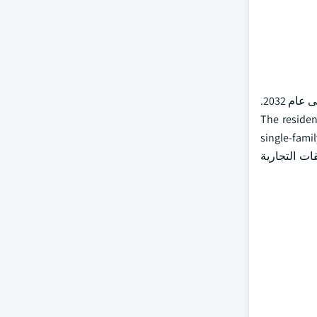
واستناداً إلى الطلب، شكلت الطلبات السكنية أكثر من 58 في المائة من حصة السوق الأرضية المزروعة في عام 2023 ومن المتوقع أن تنمو حتى عام 2032.
The residen
single-fami
الذي يشمل التطبيقات التجارية