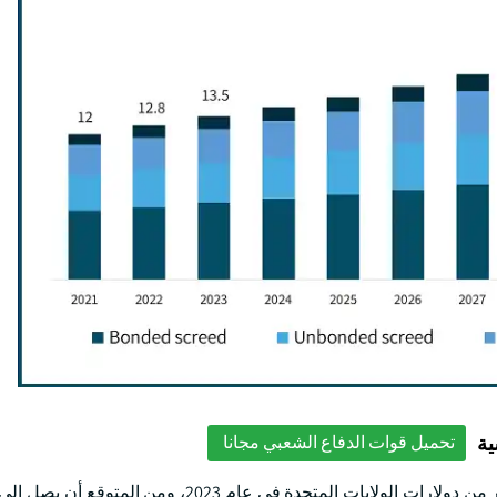
ية
تحميل قوات الدفاع الشعبي مجانا
واستناداً إلى النوع، تم تجاوز الجزء المكرَّس بالسندات 6.9 بلايين دولار من دولارات الولايات المتحدة 