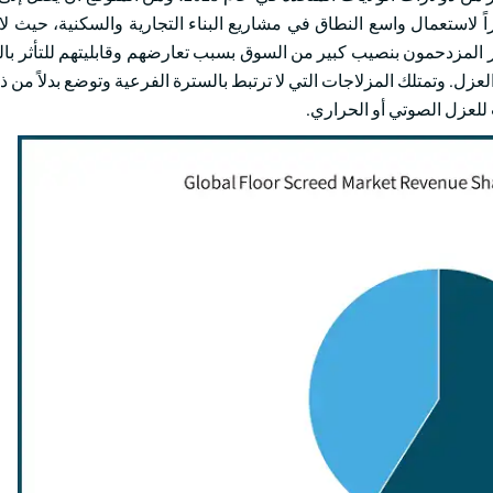
يين دولار من دولارات الولايات المتحدة بحلول عام 2032، نظراً لاستعمال واسع النطاق في مشاريع البناء التجارية والسكني
 المزدحمون بنصيب كبير من السوق بسبب تعارضهم وقابليتهم للتأثر بال
زل. وتمتلك المزلاجات التي لا ترتبط بالسترة الفرعية وتوضع بدلاً من ذ
للعزل الصوتي أو الحراري.