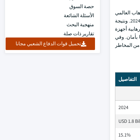
حصة السوق
رهاب العالمي
الأسئلة الشائعة
لعام 2025 الذي نشره معهد السلام الاقتصادي إلى أن عدد البلدان التي تشهد حادثة إرهابية واحدة على الأقل قد ازداد من 58 إلى 66 في عام 2024. ونتيجة
منهجية البحث
رهابية أجهزة
تقارير ذات صلة
 بأمان. وفي
تحميل قوات الدفاع الشعبي مجانا
ة للحد من المخاطر
التفاصيل
2024
USD 1.8 Bi
15.1%