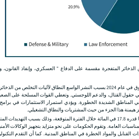
 الذخائر المتفجرة مقسمة على الدفاع " العسكري، وإنفاذ القانون، 
وقد قاد جيش الدفاع السوق بنسبة 59 في المائة من حصة السوق في عام 2024 بسبب النشر الواسع النطاق لآليات التخلص 
ي حقول القتال، والدعم اللوجستي. وتعطي القوات المسلحة على الصعيد
 في المناطق الشديدة الخطورة. ويؤدي استمرار الاستثمارات في برامج 
ز هيمنة هذا الجزء من حيث المشتريات والنطاق التشغيلي.
ومن المتوقع أن يسجّل الجزء المتعلق بأمن الوطن رقما قياسيا قدره 17.8 في المائة خلال الفترة المتوقعة، وذلك بسبب التهد
اسبات العامة. وتقوم الحكومات على نحو متزايد بتجهيز الوكالات الأمنية
ت القنابل والمواد الخطرة في المناطق المدنية. كما أن التقدم التكنو