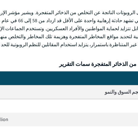
 على الروبوتات الناتجة عن التخلص من الذخائر المتفجرة. ويشير مؤشر الإ
ابل تتزايد لحماية المواطنين والأفراد العسكريين. وتستخدم الجماعات الإ
ة لتحديد مواقع المخاطر المتفجرة وهزيمة تلك المخاطر والتخلص منها
بوتات الـ " EOD " لمواجهة التهديدات غير المتناظرة باستمرار، يتزايد استخدام المقاتلين للنظم الروبوتي
ن الذخائر المتفجرة سمات التقرير
م السوق والنمو
llion