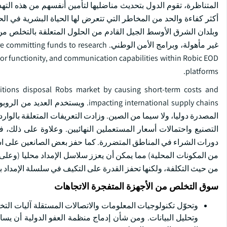
المتناظرة، تقوم الدول بتحديث مناضليها لتأمين أنفسهم من هذه الته
أكثر كفاءة والحد من المخاطر التي تتعرض لها الحياة البشرية في ال
وبلدان الشرق الأوسط الجيل القادم من الحلول المتعلقة بالتخلص من
غير مأهولة، وبرامج الأمن الوطني. esearch
r functionity, and communication capabilities within Robic EOD
platforms.
nitions disposal Robs market by causing short-term costs and
acting international supply chains
المصدرة دوليا، ولا سيما من الصين. وزادت التعريفات المتعلقة بالواردا
التصنيع واحتمالات أسعار المستعملين النهائيين. وعلاوة على ذلك، ف
دورات الشراء في المناطق المتضررة. كما حفز بعض الصانعين على است
من المكونات المحلية) مما يمكن أن يعزز سلاسل الإمداد محليا (وعلى
من حيث التكلفة، ولكنها تحفز القدرة على التكيف في سلسلة الإمداد با
سوق التخلص من الأجهزة المتفجرة الاتجاهات
وتحوّل تكنولوجيات المعلومات والاتصالات المستقلة آليات ال
وتحليل البيانات. ومن شأن إدماج منظمة العفو الدولية أن يساع