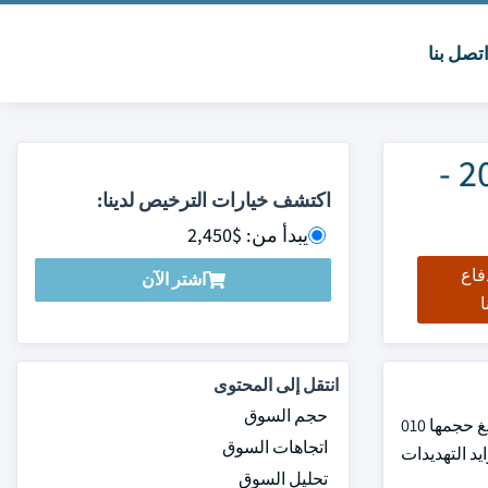
تصل بنا
سوق روبوتات التخلص من الذخائر المتفجرة الحجم والمشاركة 2025 -
اكتشف خيارات الترخيص لدينا:
يبدأ من: $2,450
فاع
اشتر الآن
ا
انتقل إلى المحتوى
حجم السوق
وقد قُدرت قيمة السوق العالمية لآليات التخلص من الذخائر المتفجرة بمبلغ 1.8 بليون دولار من دولارات الولايات المتحدة في عام 2024، حيث بلغ حجمها 010
اتجاهات السوق
فجرة إلى تزايد التهديدات
تحليل السوق