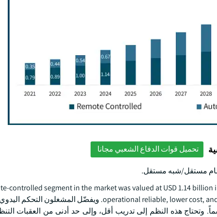
ية
تحميل قوات الدفاع الشعبي مجانا
ى نظام مستقل/شبه مستقل.
e-controlled segment in the market was valued at USD 1.14 billion
operational reliable, lower cost, and established use across military and law enforcement units. ويفضّل ا
سماً. وتحتاج هذه النظم إلى تدريب أقل، وإلى حد أدنى من العقبات التنظ