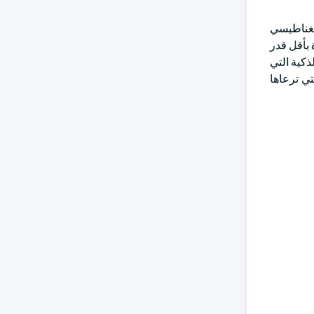
وتات التلقيح المغناطيسي
 بأقل قدر
ذكية التي
تي ترعاها