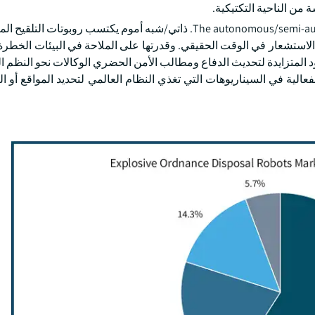
 من الناحية التكتيكية.
The autonomous/semi-autonomous segment is expected to grow at a CAGR of 20.1%. ذاتي/شبه أموم يكتسب روب
زة الاستشعار في الوقت الحقيقي. وقدرتها على الملاحة في البيئات الخطرة
د المتزايدة لتحديث الدفاع ومطالب الأمن الحضري الوكالات نحو النظم ال
الية في السيناريوهات التي تغذي النظام العالمي لتحديد المواقع أو ال