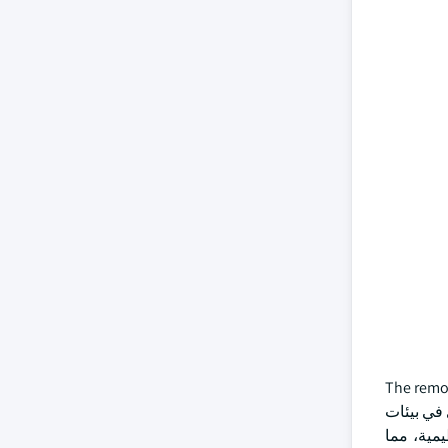
The remot
لمشغلون التحكم اليدوي في بيئات
يمية، مما