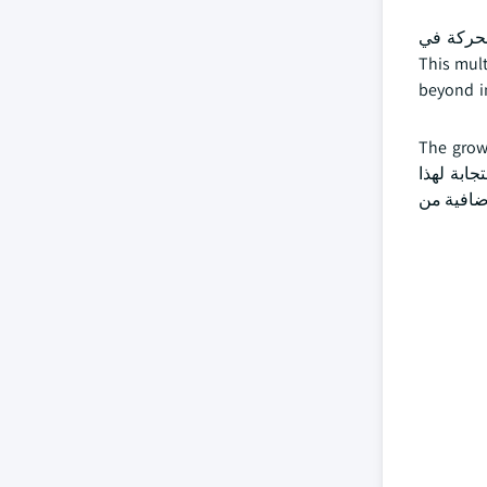
لحركة في
This multi-
beyond i
 الذخائر المتفجرة. The growing emergence of
urban terrorism threats, law enforcement and homeland security organiz. واستجابة لهذا
إضافية من