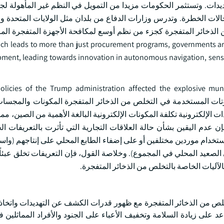
ديدات. وتستثمر الحكومات مزيدا من التمويل في النظم غير المأهولة لج
حالات الخطرة. وتدرس وزارات الدفاع من بلدان مثل الولايات المتحدة وا
 الذخائر المتفجرة كجزء من نظم أوسع لمكافحة الأجهزة المتفجرة الم
leads to more than just procurement programs, governments are committing funds to r
ment, leading towards innovation in autonomous navigation, senso
policies of the Trump administration affected the explosive mu
imp. ويستخدم العديد من الروبوتات المستخدمة في التخلص من الذخائر المتفجرة المكونات والمج
ت الإلكترونية تكلفة المكونات الإلكترونية البالغة الأهمية من الصين، مم
إن عدم اليقين بشأن حالة العلاقات التجارية التي تأثرت بالتعريفات ال
خدام موردين مختلفين أو على إضفاء الطابع المحلي على إنتاجهم (واست
 الصعيد المحلي في المجموع). وخلاصة القول، فإن التعريفات تخلق عبئاً
لآليات الخاصة بالتخلص من الذخائر المتفجرة.
تخلص من الذخائر المتفجرة مع ظهور قدرات الكشف عن التهديدات واتخاذ
د على زيادة السلامة وتخفيف الأعباء على الجنود والأفراد المماثلين ف