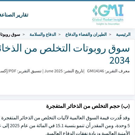
تقارير الصناع
الرئيسية
الطيران والفضاء والدفاع
الدفاع والسلامة
سوق روبوتات
2034
معرف التقرير: GMI14146
|
تاريخ النشر: June 2025
|
تنسيق التقرير: PDF/إكسل/لوحة التحكم/منصة
(ب) حجم التخلص من الذخائر المتفجرة
الأمنية العالمية وزيادة نفقات الدفاع العالمية.