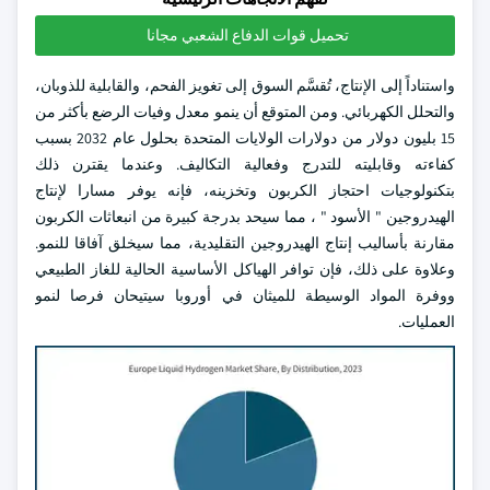
تحميل قوات الدفاع الشعبي مجانا
واستناداً إلى الإنتاج، تُقسَّم السوق إلى تغويز الفحم، والقابلية للذوبان،
والتحلل الكهربائي. ومن المتوقع أن ينمو معدل وفيات الرضع بأكثر من
15 بليون دولار من دولارات الولايات المتحدة بحلول عام 2032 بسبب
كفاءته وقابليته للتدرج وفعالية التكاليف. وعندما يقترن ذلك
بتكنولوجيات احتجاز الكربون وتخزينه، فإنه يوفر مسارا لإنتاج
الهيدروجين " الأسود " ، مما سيحد بدرجة كبيرة من انبعاثات الكربون
مقارنة بأساليب إنتاج الهيدروجين التقليدية، مما سيخلق آفاقا للنمو.
وعلاوة على ذلك، فإن توافر الهياكل الأساسية الحالية للغاز الطبيعي
ووفرة المواد الوسيطة للميثان في أوروبا سيتيحان فرصا لنمو
العمليات.