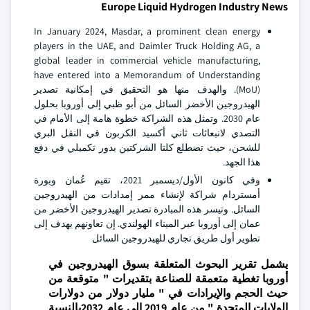
Europe Liquid Hydrogen Industry News
In January 2024, Masdar, a prominent clean energy
players in the UAE, and Daimler Truck Holding AG, a
global leader in commercial vehicle manufacturing,
have entered into a Memorandum of Understanding
(MoU). والهدف منها هو التحقيق في إمكانية تصدير
الهيدروجين الأخضر السائل من أبو ظبي إلى أوروبا بحلول
عام 2030. وتمثل هذه الشراكة خطوة هامة إلى الأمام في
التصدي لانبعاثات ثاني أكسيد الكربون في النقل البري
للشحن، حيث تضطلع كلتا الشركتين بدور تكميلي في دفع
هذا الجهد.
وفي كانون الأول/ديسمبر 2021، تقيم عُمان وبورة
أمستردام شراكة لإنشاء ممر إمدادات من الهيدروجين
السائل. وتيسر هذه المبادرة تصدير الهيدروجين الأخضر من
عمان إلى أوروبا عبر الميناء الهولندي. إن تعاونهم يهدف إلى
تطوير أول طريق تجاري للهيدروجين السائل
يشمل تقرير البحوث المتعلقة بسوق الهيدروجين في
أوروبا تغطية متعمقة للصناعة بتقديرات " متوقعة من
حيث الحجم والإيرادات في " مليار دولار من دولارات
الولايات المتحدة " من عام 2019 إلى عام 2032بالنسبة