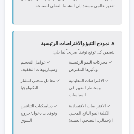
تقدير عالمي مستند إلى النشاط الفعلي للصناعة.
5. نموذج التنبؤ والافتراضات الرئيسية
يتضمن كل توقع توثيقاً صريحاً لما يلي:
✓ محركات النمو الرئيسية
✓ عوامل التحجيم
وتأثيرها المفترض
وسيناريوهات التخفيف
✓ الافتراضات التنظيمية
✓ معامل منحنى انتشار
ومخاطر التغيير في
التكنولوجيا
السياسات
✓ الافتراضات الاقتصادية
✓ ديناميكيات التنافس
الكلية (نمو الناتج المحلي
وتوقعات دخول/خروج
الإجمالي، التضخم، العملة)
السوق