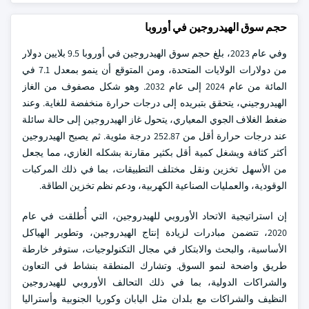
حجم سوق الهيدروجين في أوروبا
وفي عام 2023، بلغ حجم سوق الهيدروجين في أوروبا 9.5 بلايين دولار
من دولارات الولايات المتحدة، ومن المتوقع أن ينمو بمعدل 7.1 في
المائة من عام 2024 إلى عام 2032. وهو شكل مصفوف من الغاز
الهيدروجيني، يتحقق بتبريده إلى درجات حرارة منخفضة للغاية. وعند
ضغط الغلاف الجوي المعياري، يتحول غاز الهيدروجين إلى حالة سائلة
عند درجات حرارة أقل من 252.87 درجة مئوية. ثم يصبح الهيدروجين
أكثر كثافة ويشغل كمية أقل بكثير مقارنة بشكله الغازي، مما يجعل
من الأسهل تخزين ونقل مختلف التطبيقات، بما في ذلك المركبات
الوقودية، والعمليات الصناعية الكهربية، ودعم نظم تخزين الطاقة.
إن استراتيجية الاتحاد الأوروبي للهيدروجين، التي أُطلقت في عام
2020، تتضمن مبادرات لزيادة إنتاج الهيدروجين، وتطوير الهياكل
الأساسية، والبحث والابتكار في مجال التكنولوجيات، ستوفر خارطة
طريق واضحة لنمو السوق. وتشارك المنطقة بنشاط في التعاون
والشراكات الدولية، بما في ذلك التحالف الأوروبي للهيدروجين
النظيف والشراكات مع بلدان مثل اليابان وكوريا الجنوبية وأستراليا