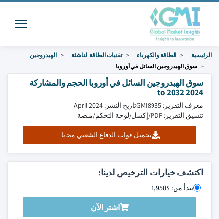
الرئيسية
الطاقة والكهرباء
تقنيات الطاقة الناشئة
الهيدروجين
سوق الهيدروجين السائل في أوروبا
سوق الهيدروجين السائل في أوروبا الحجم والمشاركة
2024 to 2032
معرف التقرير: GMI8935
تاريخ النشر: April 2024
تنسيق التقرير: PDF/إكسل/لوحة التحكم/منصة
تحميل قوات الدفاع الشعبي مجانا
اكتشف خيارات الترخيص لدينا:
يبدأ من: $1,950
اشتر الآن