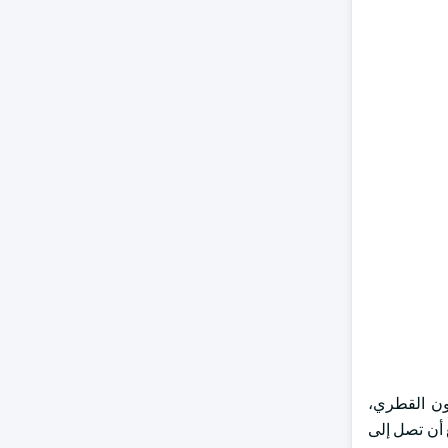
اون القطري،
إيرادات بلغت نحو 533 مليون دولار من دولارات الولايات المتحدة في عام 2023 ويتوقع أن تصل إلى