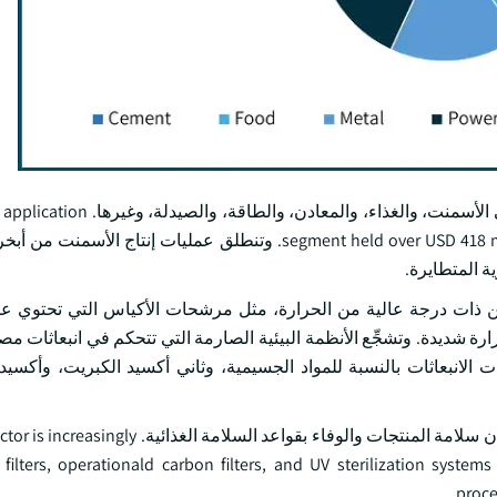
واستناداً إلى التطبيق، تصنف سوق تلف الهواء الصناعي في أوروبا إلى الأسمن
segment held over USD 418 million in the year 2023 and set to cross USD 647 million by 2032. وتنطلق عمليات
ة المتطايرة.
ن ذات درجة عالية من الحرارة، مثل مرشحات الأكياس التي تحتوي 
 شديدة. وتشجِّع الأنظمة البيئية الصارمة التي تتحكم في انبعاثات مص
لانبعاثات بالنسبة للمواد الجسيمية، وثاني أكسيد الكبريت، وأكسيد 
ومن جهة أخرى، يحتاج قطاع الأغذية إلى نوعية نظيفة من الهواء لضمان سلامة المنتجات والوفاء 
filters, operationald carbon filters, and UV sterilization syste
proce