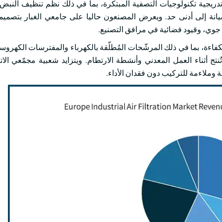
 جامعو الدوافع بصورة تدريجية تكنولوجيات التصفية المبتكرة، بما في ذلك نظم تنظيف 
يانة إلى أدنى حد. ويعرض المصنعون حاليا على جامعي الغبار بتصمي
 جوي، وقيود فضائية في مرافق التصنيع.
اءة، بما في ذلك المرشّحات المُطلّقة بالكهرباء والمفترسات الكهروستا
تج أثناء العمل المعدني وأنشطة الارتطام. ويتزايد شعبية مجمّعي الا
 وملاءمة للتركيب دون فقدان الأداء.