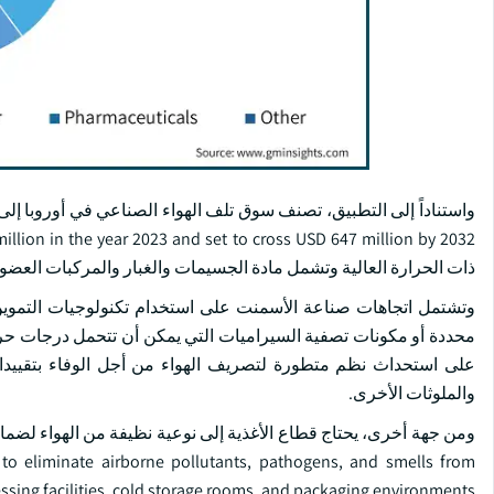
ذات الحرارة العالية وتشمل مادة الجسيمات والغبار والمركبات العضوي
وتشتمل اتجاهات صناعة الأسمنت على استخدام تكنولوجيات التموي
محددة أو مكونات تصفية السيراميات التي يمكن أن تتحمل درجات حرارة
على استحداث نظم متطورة لتصريف الهواء من أجل الوفاء بتقييدات ا
والملوثات الأخرى.
ms to eliminate airborne pollutants, pathogens, and smells from
ssing facilities, cold storage rooms, and packaging environments.