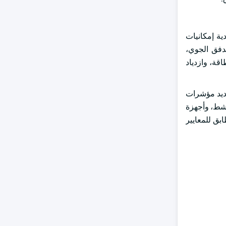
ية إمكانيات
وتصعب صيانة المادة HVAC بسبب اختلالات التدفق الجوي،
قة، وازدياد
حديد مؤشرات
نشط، وأجهزة
بق للمعايير