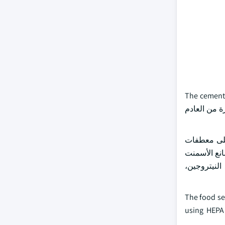
ت، والغذاء، والمعادن، والطاقة، والصيدلة، وغيرها. The cement application
 إنتاج الأسمنت من أبخرة من العادم
على معطفات
انع الأسمنت
النيتروجين،
بقواعد السلامة الغذائية. The food sector is increasingly
using HEPA 