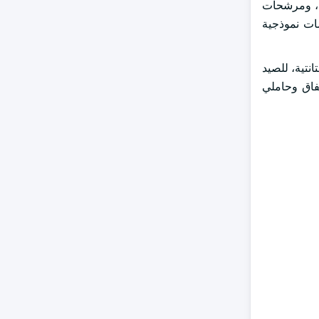
النبض، ومرشحات
مات نموذجية
نتية، للصيد
تفاق وحاملي