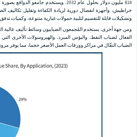
818 مليون دولار بحلول عام 2032. ويستخدم
خراطيش، وأجهزة انفصال دورية لزيادة الكفاءة وتقليل تكاليف الص
وتشكيلات قابلة للتقسيم لتلبية حمولات غبارية متنوعة، وكميات تدفق
ومن جهة أخرى، يستخدم المُجمعون الضبابيون وسائط تأليف عالية الكف
الفعال لضباب النفط، والبؤس المبرد، والهيروسولات الأخرى التي تُن
الضباب النقّال في مراكز وورقات العمل الأصغر حجما، مما يوفر مرونة