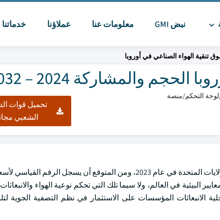
ة
نبض GMI
معلومات عنا
عملاؤنا
خدماتنا
ا
ق تنقية الهواء الصناعي في أوروبا
حجم والمشاركة 2024 – 2032
تحميل قوات الد
الشعبي مجان
أوروبا Air Filtration وبلغ حجم السوق 1.42 بليون دولار من دولارات الولايات المتحدة في عام 2023، ومن المتوقع أن يسج
2032. أوروبا لديها بعض أقوى المعايير البيئية في العالم، ولا سيما تلك التي تحكم نوعية الهواء والان
لخلية الانبعاثات المؤسسات على الاستثمار في نظم التصفية الجوية لتل