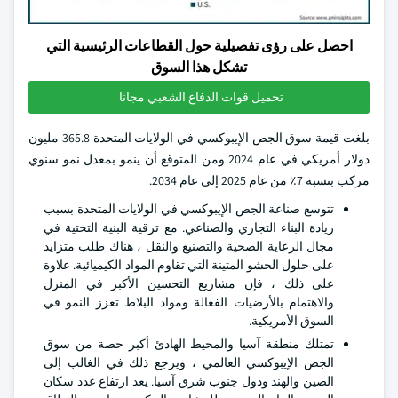
احصل على رؤى تفصيلية حول القطاعات الرئيسية التي
تشكل هذا السوق
تحميل قوات الدفاع الشعبي مجانا
بلغت قيمة سوق الجص الإيبوكسي في الولايات المتحدة 365.8 مليون
دولار أمريكي في عام 2024 ومن المتوقع أن ينمو بمعدل نمو سنوي
مركب بنسبة 7٪ من عام 2025 إلى عام 2034.
تتوسع صناعة الجص الإيبوكسي في الولايات المتحدة بسبب
زيادة البناء التجاري والصناعي. مع ترقية البنية التحتية في
مجال الرعاية الصحية والتصنيع والنقل ، هناك طلب متزايد
على حلول الحشو المتينة التي تقاوم المواد الكيميائية. علاوة
على ذلك ، فإن مشاريع التحسين الأكبر في المنزل
والاهتمام بالأرضيات الفعالة ومواد البلاط تعزز النمو في
السوق الأمريكية.
تمتلك منطقة آسيا والمحيط الهادئ أكبر حصة من سوق
الجص الإيبوكسي العالمي ، ويرجع ذلك في الغالب إلى
الصين والهند ودول جنوب شرق آسيا. يعد ارتفاع عدد سكان