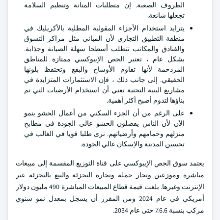
الظروف الصعبة. إن متطلبات المتانة وتنظيم السلامة
تجعلها شائعة.
يتزايد استخدام الأجزاء المقولبة المطلية بالأكريليك في
منطقة التطبيق التجاري لأن المباني مثل مراكز التسوق
والفنادق والمكاتب تتطلب أسطحا سهلة الصيانة وجذابة.
بشكل عام ، تعتبر الجص الإيبوكسي ممتازة للمناطق
المزدحمة لأنها تقاوم الأوساخ والبقع وتحتفظ بلونها
الحقيقي. إلى جانب ذلك ، فإن الاستثمارات المتزايدة في
مشاريع البنية التحتية تعني أن استخدام الأرضيات التي تم
بناؤها لتدوم أصبح أكثر أهمية.
على الرغم من أن الجزء السكني من أعمال الحشو ينمو
الآن لأن الناس يفضلون الحشو عالي الجودة في مطابخ
منزلهم وحمامهم وأرضياتهم. نرى طلبا قويا في الغالب في
تحسين المدينة والإسكان عالي الجودة.
يعتمد سوق الجص الإيبوكسي على قناة التوزيع المقسمة إلى مبيعات
مباشرة وموزعين وتجار جملة وتجارة التجزئة والبيع بالتجزئة عبر
الإنترنت وغيرها. بلغت قيمة قطاع المبيعات المباشرة 490 مليون دولار
أمريكي في عام 2024 ومن المقرر أن يسجل بمعدل نمو سنوي
مركب بنسبة 6.6٪ حتى عام 2034.