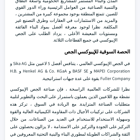
المدن والبناء المستمر للمشاريع الحكومية واسعة النطاق
والتنمية الصناعية من العوامل الرئيسية وراء الدور القوي
للصين. تتمتع المنطقة بوجود مجموعة كبيرة من المشترين ،
والمزيد من الاستثمارات في العقارات وطرق التصنيع غير
المكلفة. نظرا لوجود معرفة أفضل بمواد البناء الفائقة
ومستويات المعيشة الأعلى ، يزداد الطلب على الجص
الإيبوكسي في جميع القطاعات الثلاثة.
الحصة السوقية للإيبوكسي الجص
في الجص الإيبوكسي العالمي ، يتنافس أفضل 5 لاعبين مثل Sika AG و
MAPEI Corporation و BASF SE و Henkel AG & Co. KGaA و H.B.
Fuller Company بقوة على عدة جبهات استراتيجية.
نظرا للشركات العالمية الراسخة ، فإن صناعة الجص الإيبوكسي
نشطة مع اللاعبين الذين يعملون باستمرار على البحث والتطوير لتلبية
متطلبات الصناعة المتزايدة. مع الريادة في السوق ، تركز هذه
الشركات على تركيبات الأجيال ذات المقاومة الكيميائية العالية والقوة
وسهولة الاستخدام للاستخدام في العديد من الصناعات. من خلال
التركيز على الجودة والتركيز على الاستدامة ، لا يزالون يحصلون على
الثقة والشراكات الطويلة لمطوري البناء والبنية التحتية المعروفين في