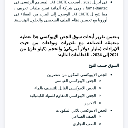
في أبريل 2023 ، أصبحت LATICRETE المساهم الرئيسي في
fuma-Bautec ، وهي شركة ألمانية تصنع ملفات تعريف ،
مما يتيح ل LATICRETE الوصول إلى المزيد من العملاء في
أوروبا مع تحسين نظام الملف الشخصي والحلول الهندسية.
يتضمن تقرير أبحاث سوق الجص الإيبوكسي هذا تغطية
متعمقة للصناعة مع تقديرات وتوقعات من حيث
الإيرادات (مليار دولار أمريكي) والحجم (كيلو طن) من
2021 إلى 2034 ، للقطاعات التالية:
السوق حسب النوع
الجص الايبوكسي المكون من عنصرين
الجص الايبوكسي القياسي
الجص الايبوكسي القابل للتنظيف بالماء
الجص الايبوكسي المقاوم للمواد الكيميائية
الاخرين
الجص الايبوكسي ثلاثي المكونات
الصف الصناعي
الصف التجاري