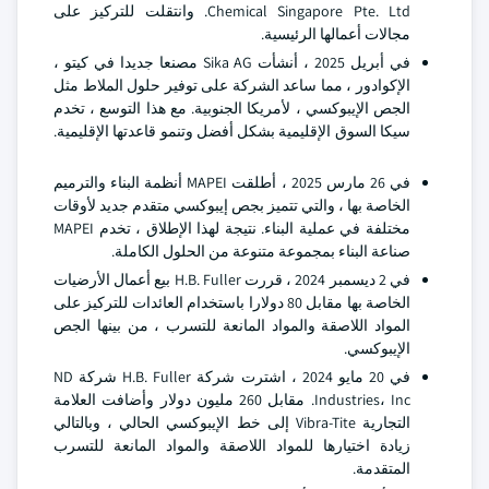
Chemical Singapore Pte. Ltd. وانتقلت للتركيز على
مجالات أعمالها الرئيسية.
في أبريل 2025 ، أنشأت Sika AG مصنعا جديدا في كيتو ،
الإكوادور ، مما ساعد الشركة على توفير حلول الملاط مثل
الجص الإيبوكسي ، لأمريكا الجنوبية. مع هذا التوسع ، تخدم
سيكا السوق الإقليمية بشكل أفضل وتنمو قاعدتها الإقليمية.
في 26 مارس 2025 ، أطلقت MAPEI أنظمة البناء والترميم
الخاصة بها ، والتي تتميز بجص إيبوكسي متقدم جديد لأوقات
مختلفة في عملية البناء. نتيجة لهذا الإطلاق ، تخدم MAPEI
صناعة البناء بمجموعة متنوعة من الحلول الكاملة.
في 2 ديسمبر 2024 ، قررت H.B. Fuller بيع أعمال الأرضيات
الخاصة بها مقابل 80 دولارا باستخدام العائدات للتركيز على
المواد اللاصقة والمواد المانعة للتسرب ، من بينها الجص
الإيبوكسي.
في 20 مايو 2024 ، اشترت شركة H.B. Fuller شركة ND
Industries، Inc. مقابل 260 مليون دولار وأضافت العلامة
التجارية Vibra-Tite إلى خط الإيبوكسي الحالي ، وبالتالي
زيادة اختيارها للمواد اللاصقة والمواد المانعة للتسرب
المتقدمة.