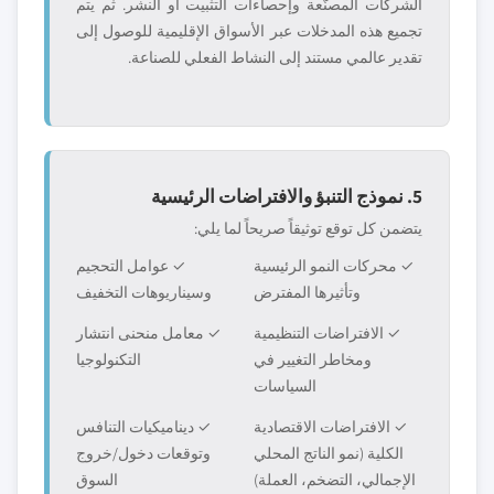
الشركات المصنّعة وإحصاءات التثبيت أو النشر. ثم يتم
تجميع هذه المدخلات عبر الأسواق الإقليمية للوصول إلى
تقدير عالمي مستند إلى النشاط الفعلي للصناعة.
5. نموذج التنبؤ والافتراضات الرئيسية
يتضمن كل توقع توثيقاً صريحاً لما يلي:
✓ محركات النمو الرئيسية
✓ عوامل التحجيم
وتأثيرها المفترض
وسيناريوهات التخفيف
✓ الافتراضات التنظيمية
✓ معامل منحنى انتشار
ومخاطر التغيير في
التكنولوجيا
السياسات
✓ الافتراضات الاقتصادية
✓ ديناميكيات التنافس
الكلية (نمو الناتج المحلي
وتوقعات دخول/خروج
الإجمالي، التضخم، العملة)
السوق