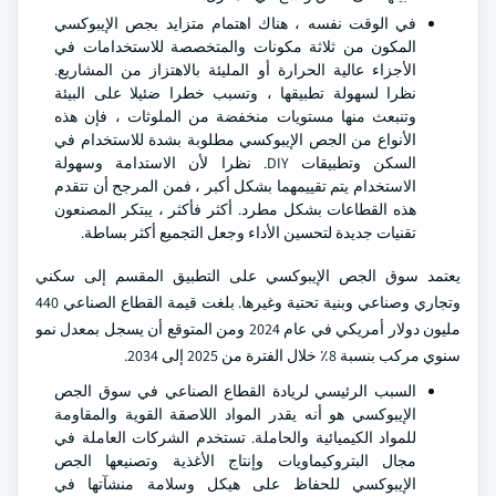
في الوقت نفسه ، هناك اهتمام متزايد بجص الإيبوكسي
المكون من ثلاثة مكونات والمتخصصة للاستخدامات في
الأجزاء عالية الحرارة أو المليئة بالاهتزاز من المشاريع.
نظرا لسهولة تطبيقها ، وتسبب خطرا ضئيلا على البيئة
وتنبعث منها مستويات منخفضة من الملوثات ، فإن هذه
الأنواع من الجص الإيبوكسي مطلوبة بشدة للاستخدام في
السكن وتطبيقات DIY. نظرا لأن الاستدامة وسهولة
الاستخدام يتم تقييمهما بشكل أكبر ، فمن المرجح أن تتقدم
هذه القطاعات بشكل مطرد. أكثر فأكثر ، يبتكر المصنعون
تقنيات جديدة لتحسين الأداء وجعل التجميع أكثر بساطة.
يعتمد سوق الجص الإيبوكسي على التطبيق المقسم إلى سكني
وتجاري وصناعي وبنية تحتية وغيرها. بلغت قيمة القطاع الصناعي 440
مليون دولار أمريكي في عام 2024 ومن المتوقع أن يسجل بمعدل نمو
سنوي مركب بنسبة 8٪ خلال الفترة من 2025 إلى 2034.
السبب الرئيسي لريادة القطاع الصناعي في سوق الجص
الإيبوكسي هو أنه يقدر المواد اللاصقة القوية والمقاومة
للمواد الكيميائية والحاملة. تستخدم الشركات العاملة في
مجال البتروكيماويات وإنتاج الأغذية وتصنيعها الجص
الإيبوكسي للحفاظ على هيكل وسلامة منشآتها في