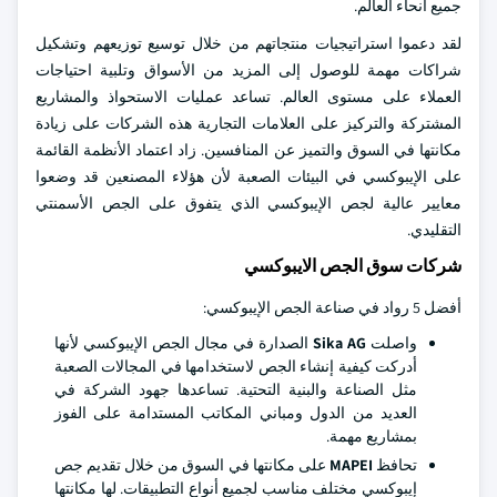
جميع أنحاء العالم.
لقد دعموا استراتيجيات منتجاتهم من خلال توسيع توزيعهم وتشكيل
شراكات مهمة للوصول إلى المزيد من الأسواق وتلبية احتياجات
العملاء على مستوى العالم. تساعد عمليات الاستحواذ والمشاريع
المشتركة والتركيز على العلامات التجارية هذه الشركات على زيادة
مكانتها في السوق والتميز عن المنافسين. زاد اعتماد الأنظمة القائمة
على الإيبوكسي في البيئات الصعبة لأن هؤلاء المصنعين قد وضعوا
معايير عالية لجص الإيبوكسي الذي يتفوق على الجص الأسمنتي
التقليدي.
شركات سوق الجص الايبوكسي
أفضل 5 رواد في صناعة الجص الإيبوكسي:
واصلت
Sika AG
الصدارة في مجال الجص الإيبوكسي لأنها
أدركت كيفية إنشاء الجص لاستخدامها في المجالات الصعبة
مثل الصناعة والبنية التحتية. تساعدها جهود الشركة في
العديد من الدول ومباني المكاتب المستدامة على الفوز
بمشاريع مهمة.
تحافظ
MAPEI
على مكانتها في السوق من خلال تقديم جص
إيبوكسي مختلف مناسب لجميع أنواع التطبيقات. لها مكانتها