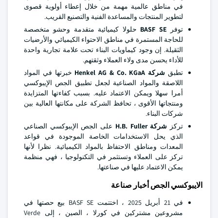
في مناطق عالمية مهمة من خلال إعطاء أولوية قصوى
لتطوير المنتجات والمساعدة الفنية والتصنيع القريب.
توفر
BASF SE
حلولا كيميائية متقدمة وحشو متخصصة
للحاجة المستمرة في مناطق الاحتواء الكيميائي والأرضيات
الثقيلة. إن وجود كيماويات البناء تحت علامة تجارية واحدة
للأداء يحسن مدى ولاء العملاء وثقتهم.
تطبق
شركة Henkel AG & Co. KGaA
خبرتها في المواد
اللاصقة والمواد الصناعية لجعل تطبيق الجص الإيبوكسي
أمرا سهلا ويمكن الاعتماد عليه. بسبب كفاءتها المتزايدة
ومنتجاتها الأقوى ، تحافظ الشركة على مكانتها العالية بين
شركات البناء.
تركز
شركة H.B. Fuller
على الجص الإيبوكسي الصناعي
الذي يحل الاستخدامات الخاصة الموجودة في قواعد
المعدات ومناطق الاحتفاظ بالمواد الكيميائية. نظرا لأنها
تركز على العملاء وتستثمر في التكنولوجيا ، فهي منظمة
يمكن الاعتماد عليها في صناعتها.
الايبوكسي الجص أخبار صناعة
في 21 أبريل 2025 ، اختتمت BASF SE بيع حصتها في
مشروعين مشتركين في كورلا ، الصين ، إلى Verde