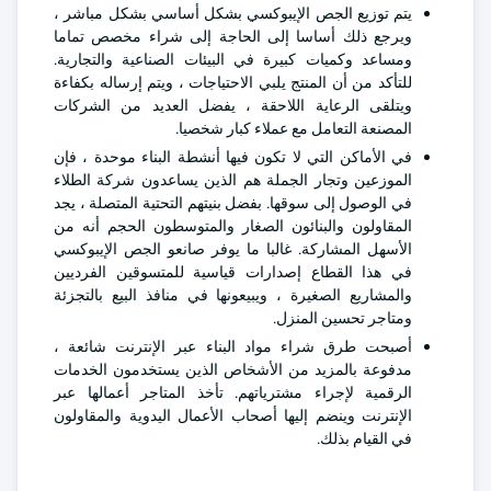
يتم توزيع الجص الإيبوكسي بشكل أساسي بشكل مباشر ،
ويرجع ذلك أساسا إلى الحاجة إلى شراء مخصص تماما
ومساعد وكميات كبيرة في البيئات الصناعية والتجارية.
للتأكد من أن المنتج يلبي الاحتياجات ، ويتم إرساله بكفاءة
ويتلقى الرعاية اللاحقة ، يفضل العديد من الشركات
المصنعة التعامل مع عملاء كبار شخصيا.
في الأماكن التي لا تكون فيها أنشطة البناء موحدة ، فإن
الموزعين وتجار الجملة هم الذين يساعدون شركة الطلاء
في الوصول إلى سوقها. بفضل بنيتهم التحتية المتصلة ، يجد
المقاولون والبنائون الصغار والمتوسطون الحجم أنه من
الأسهل المشاركة. غالبا ما يوفر صانعو الجص الإيبوكسي
في هذا القطاع إصدارات قياسية للمتسوقين الفرديين
والمشاريع الصغيرة ، ويبيعونها في منافذ البيع بالتجزئة
ومتاجر تحسين المنزل.
أصبحت طرق شراء مواد البناء عبر الإنترنت شائعة ،
مدفوعة بالمزيد من الأشخاص الذين يستخدمون الخدمات
الرقمية لإجراء مشترياتهم. تأخذ المتاجر أعمالها عبر
الإنترنت وينضم إليها أصحاب الأعمال اليدوية والمقاولون
في القيام بذلك.