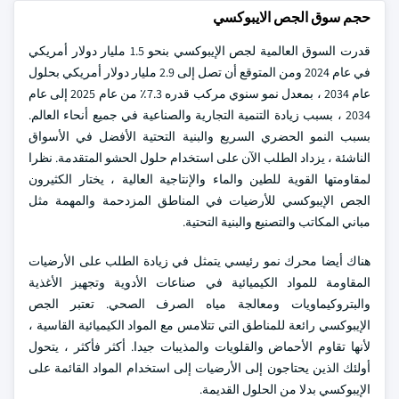
حجم سوق الجص الايبوكسي
قدرت السوق العالمية لجص الإيبوكسي بنحو 1.5 مليار دولار أمريكي
في عام 2024 ومن المتوقع أن تصل إلى 2.9 مليار دولار أمريكي بحلول
عام 2034 ، بمعدل نمو سنوي مركب قدره 7.3٪ من عام 2025 إلى عام
2034 ، بسبب زيادة التنمية التجارية والصناعية في جميع أنحاء العالم.
بسبب النمو الحضري السريع والبنية التحتية الأفضل في الأسواق
الناشئة ، يزداد الطلب الآن على استخدام حلول الحشو المتقدمة. نظرا
لمقاومتها القوية للطين والماء والإنتاجية العالية ، يختار الكثيرون
الجص الإيبوكسي للأرضيات في المناطق المزدحمة والمهمة مثل
مباني المكاتب والتصنيع والبنية التحتية.
هناك أيضا محرك نمو رئيسي يتمثل في زيادة الطلب على الأرضيات
المقاومة للمواد الكيميائية في صناعات الأدوية وتجهيز الأغذية
والبتروكيماويات ومعالجة مياه الصرف الصحي. تعتبر الجص
الإيبوكسي رائعة للمناطق التي تتلامس مع المواد الكيميائية القاسية ،
لأنها تقاوم الأحماض والقلويات والمذيبات جيدا. أكثر فأكثر ، يتحول
أولئك الذين يحتاجون إلى الأرضيات إلى استخدام المواد القائمة على
الإيبوكسي بدلا من الحلول القديمة.