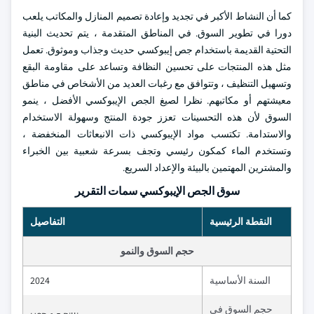
كما أن النشاط الأكبر في تجديد وإعادة تصميم المنازل والمكاتب يلعب
دورا في تطوير السوق. في المناطق المتقدمة ، يتم تحديث البنية
التحتية القديمة باستخدام جص إيبوكسي حديث وجذاب وموثوق. تعمل
مثل هذه المنتجات على تحسين النظافة وتساعد على مقاومة البقع
وتسهيل التنظيف ، وتتوافق مع رغبات العديد من الأشخاص في مناطق
معيشتهم أو مكاتبهم. نظرا لصيغ الجص الإيبوكسي الأفضل ، ينمو
السوق لأن هذه التحسينات تعزز جودة المنتج وسهولة الاستخدام
والاستدامة. تكتسب مواد الإيبوكسي ذات الانبعاثات المنخفضة ،
وتستخدم الماء كمكون رئيسي وتجف بسرعة شعبية بين الخبراء
والمشترين المهتمين بالبيئة والإعداد السريع.
سوق الجص الإيبوكسي سمات التقرير
النقطة الرئيسية
التفاصيل
حجم السوق والنمو
السنة الأساسية
2024
حجم السوق في