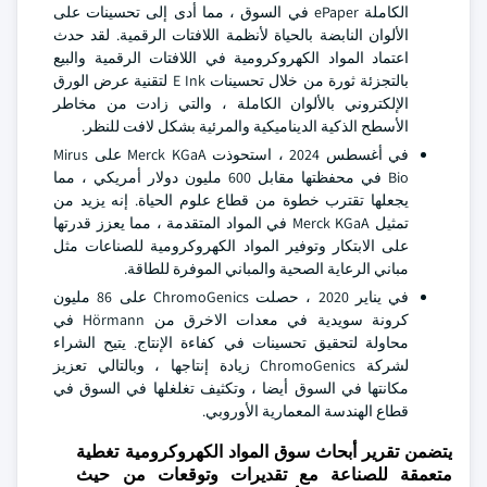
الكاملة ePaper في السوق ، مما أدى إلى تحسينات على
الألوان النابضة بالحياة لأنظمة اللافتات الرقمية. لقد حدث
اعتماد المواد الكهروكرومية في اللافتات الرقمية والبيع
بالتجزئة ثورة من خلال تحسينات E Ink لتقنية عرض الورق
الإلكتروني بالألوان الكاملة ، والتي زادت من مخاطر
الأسطح الذكية الديناميكية والمرئية بشكل لافت للنظر.
في أغسطس 2024 ، استحوذت Merck KGaA على Mirus
Bio في محفظتها مقابل 600 مليون دولار أمريكي ، مما
يجعلها تقترب خطوة من قطاع علوم الحياة. إنه يزيد من
تمثيل Merck KGaA في المواد المتقدمة ، مما يعزز قدرتها
على الابتكار وتوفير المواد الكهروكرومية للصناعات مثل
مباني الرعاية الصحية والمباني الموفرة للطاقة.
في يناير 2020 ، حصلت ChromoGenics على 86 مليون
كرونة سويدية في معدات الاخرق من Hörmann في
محاولة لتحقيق تحسينات في كفاءة الإنتاج. يتيح الشراء
لشركة ChromoGenics زيادة إنتاجها ، وبالتالي تعزيز
مكانتها في السوق أيضا ، وتكثيف تغلغلها في السوق في
قطاع الهندسة المعمارية الأوروبي.
يتضمن تقرير أبحاث سوق المواد الكهروكرومية تغطية
متعمقة للصناعة مع تقديرات وتوقعات من حيث