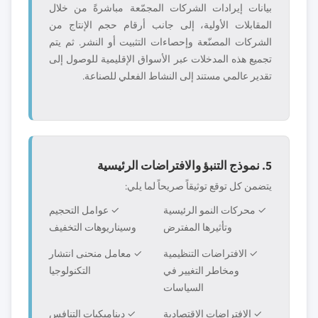
بيانات إيرادات الشركات المجمّعة مباشرةً من خلال
المقابلات الأولية، إلى جانب أرقام حجم الإنتاج من
الشركات المصنّعة وإحصاءات التثبيت أو النشر. ثم يتم
تجميع هذه المدخلات عبر الأسواق الإقليمية للوصول إلى
تقدير عالمي مستند إلى النشاط الفعلي للصناعة.
5. نموذج التنبؤ والافتراضات الرئيسية
يتضمن كل توقع توثيقاً صريحاً لما يلي:
✓ محركات النمو الرئيسية
✓ عوامل التحجيم
وتأثيرها المفترض
وسيناريوهات التخفيف
✓ الافتراضات التنظيمية
✓ معامل منحنى انتشار
ومخاطر التغيير في
التكنولوجيا
السياسات
✓ الافتراضات الاقتصادية
✓ ديناميكيات التنافس