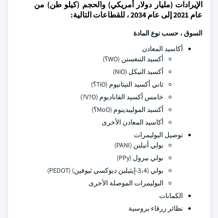
الإيرادات (مليار دولار أمريكي) والحجم (كيلو طن) من
عام 2021 إلى عام 2034 ، للقطاعات التالية:
السوق ، حسب نوع المادة
أكاسيد المعادن
أكسيد التنغستن (WO؟)
أكسيد النيكل (NiO)
ثاني أكسيد التيتانيوم (TiO؟)
خامس أكسيد الفاناديوم (V?O?)
أكسيد الموليبدينوم (MoO؟)
أكاسيد المعادن الأخرى
توصيل البوليمرات
بولي أنيلين (PANI)
بولي بيرول (PPy)
بولي (3،4-إيثيلين ديوكسي ثيوفين) (PEDOT)
البوليمرات الموصلة الأخرى
الكمانات
نظائر زرقاء بروسية