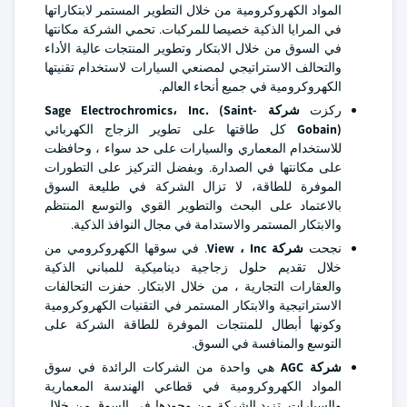
المواد الكهروكرومية من خلال التطوير المستمر لابتكاراتها
في المرايا الذكية خصيصا للمركبات. تحمي الشركة مكانتها
في السوق من خلال الابتكار وتطوير المنتجات عالية الأداء
والتحالف الاستراتيجي لمصنعي السيارات لاستخدام تقنيتها
الكهروكرومية في جميع أنحاء العالم.
ركزت
شركة Sage Electrochromics، Inc. (Saint-
Gobain)
كل طاقتها على تطوير الزجاج الكهربائي
للاستخدام المعماري والسيارات على حد سواء ، وحافظت
على مكانتها في الصدارة. وبفضل التركيز على التطورات
الموفرة للطاقة، لا تزال الشركة في طليعة السوق
بالاعتماد على البحث والتطوير القوي والتوسع المنتظم
والابتكار المستمر والاستدامة في مجال النوافذ الذكية.
نجحت
شركة View ، Inc
. في سوقها الكهروكرومي من
خلال تقديم حلول زجاجية ديناميكية للمباني الذكية
والعقارات التجارية ، من خلال الابتكار. حفزت التحالفات
الاستراتيجية والابتكار المستمر في التقنيات الكهروكرومية
وكونها أبطال للمنتجات الموفرة للطاقة الشركة على
التوسع والمنافسة في السوق.
شركة AGC
هي واحدة من الشركات الرائدة في سوق
المواد الكهروكرومية في قطاعي الهندسة المعمارية
والسيارات. تزيد الشركة من وجودها في السوق من خلال