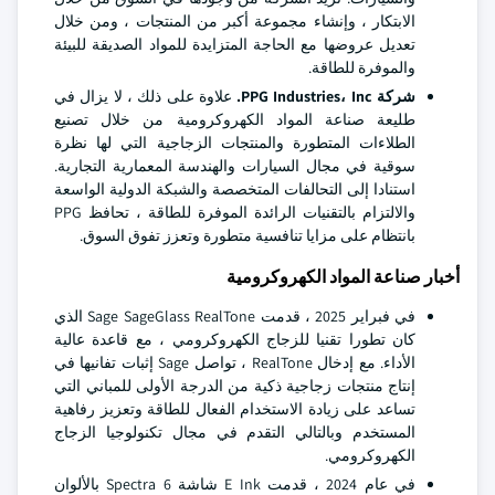
الابتكار ، وإنشاء مجموعة أكبر من المنتجات ، ومن خلال
تعديل عروضها مع الحاجة المتزايدة للمواد الصديقة للبيئة
والموفرة للطاقة.
شركة PPG Industries، Inc.
علاوة على ذلك ، لا يزال في
طليعة صناعة المواد الكهروكرومية من خلال تصنيع
الطلاءات المتطورة والمنتجات الزجاجية التي لها نظرة
سوقية في مجال السيارات والهندسة المعمارية التجارية.
استنادا إلى التحالفات المتخصصة والشبكة الدولية الواسعة
والالتزام بالتقنيات الرائدة الموفرة للطاقة ، تحافظ PPG
بانتظام على مزايا تنافسية متطورة وتعزز تفوق السوق.
أخبار صناعة المواد الكهروكرومية
في فبراير 2025 ، قدمت Sage SageGlass RealTone الذي
كان تطورا تقنيا للزجاج الكهروكرومي ، مع قاعدة عالية
الأداء. مع إدخال RealTone ، تواصل Sage إثبات تفانيها في
إنتاج منتجات زجاجية ذكية من الدرجة الأولى للمباني التي
تساعد على زيادة الاستخدام الفعال للطاقة وتعزيز رفاهية
المستخدم وبالتالي التقدم في مجال تكنولوجيا الزجاج
الكهروكرومي.
في عام 2024 ، قدمت E Ink شاشة Spectra 6 بالألوان