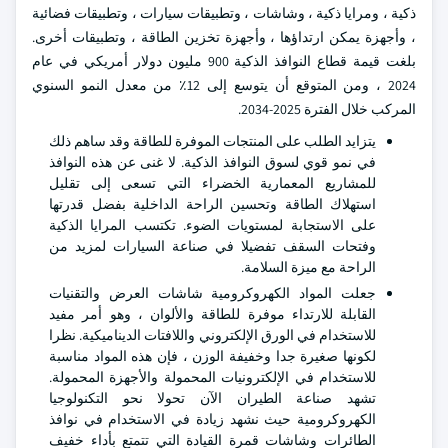
ذكية ، ومرايا ذكية ، وشاشات ، وتطبيقات سيارات ، وتطبيقات فضائية
، وأجهزة يمكن ارتداؤها ، وأجهزة تخزين الطاقة ، وتطبيقات أخرى.
بلغت قيمة قطاع النوافذ الذكية 900 مليون دولار أمريكي في عام
2024 ، ومن المتوقع أن يتوسع إلى 12٪ من معدل النمو السنوي
المركب خلال الفترة 2025-2034.
يتزايد الطلب على المنتجات الموفرة للطاقة وقد ساهم ذلك
في نمو قوي لسوق النوافذ الذكية. لا غنى عن هذه النوافذ
للمشاريع المعمارية الخضراء التي تسعى إلى تقليل
استهلاك الطاقة وتحسين الراحة الداخلية بفضل قدرتها
على الاستجابة لمستويات الضوء. تكتسب المرايا الذكية
وفتحات السقف تفضيلا في صناعة السيارات لمزيد من
الراحة مع ميزة السلامة.
جعلت المواد الكهروكرومية شاشات العرض والتقنيات
القابلة للارتداء موفرة للطاقة والألوان ، وهو أمر مفيد
للاستخدام في الورق الإلكتروني واللافتات الديناميكية. نظرا
لكونها صغيرة جدا وخفيفة الوزن ، فإن هذه المواد مناسبة
للاستخدام في الإلكترونيات المحمولة والأجهزة المحمولة.
تشهد صناعة الطيران الآن تحولا نحو التكنولوجيا
الكهروكرومية حيث نشهد زيادة في الاستخدام في نوافذ
الطائرات وشاشات قمرة القيادة التي تتمتع بأداء خفيف