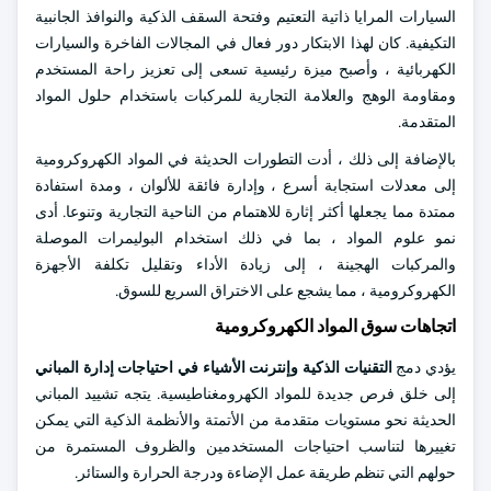
السيارات المرايا ذاتية التعتيم وفتحة السقف الذكية والنوافذ الجانبية
التكيفية. كان لهذا الابتكار دور فعال في المجالات الفاخرة والسيارات
الكهربائية ، وأصبح ميزة رئيسية تسعى إلى تعزيز راحة المستخدم
ومقاومة الوهج والعلامة التجارية للمركبات باستخدام حلول المواد
المتقدمة.
بالإضافة إلى ذلك ، أدت التطورات الحديثة في المواد الكهروكرومية
إلى معدلات استجابة أسرع ، وإدارة فائقة للألوان ، ومدة استفادة
ممتدة مما يجعلها أكثر إثارة للاهتمام من الناحية التجارية وتنوعا. أدى
نمو علوم المواد ، بما في ذلك استخدام البوليمرات الموصلة
والمركبات الهجينة ، إلى زيادة الأداء وتقليل تكلفة الأجهزة
الكهروكرومية ، مما يشجع على الاختراق السريع للسوق.
اتجاهات سوق المواد الكهروكرومية
يؤدي دمج
التقنيات الذكية وإنترنت الأشياء في احتياجات إدارة المباني
إلى خلق فرص جديدة للمواد الكهرومغناطيسية. يتجه تشييد المباني
الحديثة نحو مستويات متقدمة من الأتمتة والأنظمة الذكية التي يمكن
تغييرها لتناسب احتياجات المستخدمين والظروف المستمرة من
حولهم التي تنظم طريقة عمل الإضاءة ودرجة الحرارة والستائر.