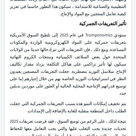
التنظيمية والصناعية للاستدامة ، سيكون هذا التطور حاسما في تعزيز
كيفية تعامل المنتجين مع المواد والإنتاج.
تأثير التعريفات الجمركية
ستؤدي Trumponomics في عام 2025 إلى تلطيخ السوق الأمريكية
بتعريفات جمركية على المواد الكهروكرومية الواردة والمكونات
المساعدة. ومع ذلك ، فإن التعريفات التي تم إدخالها حديثا من الولايات
المتحدة حول بعض السلائف الكيميائية ومنتجات الكروم النهائية
سيكون لها تأثير تراكمي على هياكل التكلفة: يزداد مقدار تكاليف
الإنتاج. سلاسل التوريد مضطربة. جعلت التعريفات المصنعين يعيدون
النظر في استراتيجيات التوريد الخاصة بهم من خلال إجبارهم إما على
توسيع قدراتهم الإنتاجية المحلية الحالية أو العثور على موردين بديلين
جدد.
يتم تخفيف إمكانات النمو هذه بسبب التعريفات الجمركية التي جعلت
الطلب داخل المنطقة متقلبة للغاية بالإضافة إلى الإمدادات.
نتيجة لذلك ، على الرغم من توسع السوق ، فقد فرضت تعريفات 2025
تحديات جديدة يجب التغلب عليها والتي يجب التعامل معها للحفاظ
على النمو والقدرة التنافسية من قبل أصحاب المصلحة المهمين.