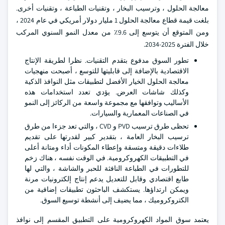
معالجة الحلول ، وترسيب البخار ، وتقنيات الطباعة ، وتقنيات أخرى.
بلغت قيمة قطاع معالجة الحلول 1 مليار دولار أمريكي في عام 2024 ،
ومن المتوقع أن يتوسع إلى 9.6٪ من معدل النمو السنوي المركب
خلال الفترة 2025-2034.
تطور السوق مدفوع بتقدم التقنيات. نظرا لطريقة الإنتاج
الاقتصادية بالإضافة إلى قابليتها للتوسع ، أصبحت منهجيات
معالجة الحلول الخيار الأفضل لتطبيقات مثل النوافذ الذكية
وكذلك شاشات العرض. يؤدي تعدد استخدامات هذه
الأساليب وتوافقها مع مجموعة واسعة من الركائز إلى النمو
في الصناعات المعمارية والسيارات.
تحظى طرق ترسيب PVD و CVD ، والتي تعد جزءا من طرق
ترسيب البخار العامة ، بتقدير كبير لقدرتها على تقديم
طلاءات دقيقة ومتسقة وإعطاء المكونات أداء ومتانة أعلى
في التطبيقات الكهروكرومية. في الوقت نفسه ، هناك زخم
للتطورات في الطباعة النافثة للحبر والشاشة ، والتي لها
طابع اقتصادي وقابل للتعديل يدعم إنتاج إلكترونيات مرنة
ويمكن ارتداؤها. يستكشف الباحثون تطبيقات إضافية من
الكتروكروميك ، مما يضيف إلى أنشطة توسيع السوق.
يعتمد سوق المواد الكهروكرومية على التطبيق المقسم إلى نوافذ