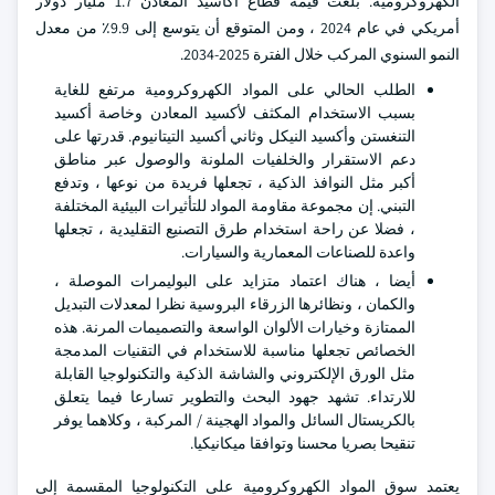
الكهروكرومية. بلغت قيمة قطاع أكاسيد المعادن 1.7 مليار دولار
أمريكي في عام 2024 ، ومن المتوقع أن يتوسع إلى 9.9٪ من معدل
النمو السنوي المركب خلال الفترة 2025-2034.
الطلب الحالي على المواد الكهروكرومية مرتفع للغاية
بسبب الاستخدام المكثف لأكسيد المعادن وخاصة أكسيد
التنغستن وأكسيد النيكل وثاني أكسيد التيتانيوم. قدرتها على
دعم الاستقرار والخلفيات الملونة والوصول عبر مناطق
أكبر مثل النوافذ الذكية ، تجعلها فريدة من نوعها ، وتدفع
التبني. إن مجموعة مقاومة المواد للتأثيرات البيئية المختلفة
، فضلا عن راحة استخدام طرق التصنيع التقليدية ، تجعلها
واعدة للصناعات المعمارية والسيارات.
أيضا ، هناك اعتماد متزايد على البوليمرات الموصلة ،
والكمان ، ونظائرها الزرقاء البروسية نظرا لمعدلات التبديل
الممتازة وخيارات الألوان الواسعة والتصميمات المرنة. هذه
الخصائص تجعلها مناسبة للاستخدام في التقنيات المدمجة
مثل الورق الإلكتروني والشاشة الذكية والتكنولوجيا القابلة
للارتداء. تشهد جهود البحث والتطوير تسارعا فيما يتعلق
بالكريستال السائل والمواد الهجينة / المركبة ، وكلاهما يوفر
تنقيحا بصريا محسنا وتوافقا ميكانيكيا.
يعتمد سوق المواد الكهروكرومية على التكنولوجيا المقسمة إلى