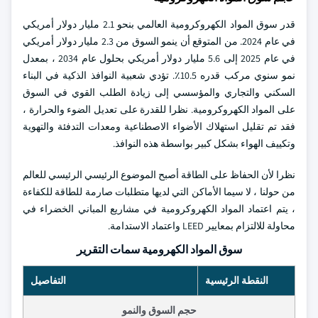
قدر سوق المواد الكهروكرومية العالمي بنحو 2.1 مليار دولار أمريكي
في عام 2024. من المتوقع أن ينمو السوق من 2.3 مليار دولار أمريكي
في عام 2025 إلى 5.6 مليار دولار أمريكي بحلول عام 2034 ، بمعدل
نمو سنوي مركب قدره 10.5٪. تؤدي شعبية النوافذ الذكية في البناء
السكني والتجاري والمؤسسي إلى زيادة الطلب القوي في السوق
على المواد الكهروكرومية. نظرا للقدرة على تعديل الضوء والحرارة ،
فقد تم تقليل استهلاك الأضواء الاصطناعية ومعدات التدفئة والتهوية
وتكييف الهواء بشكل كبير بواسطة هذه النوافذ.
نظرا لأن الحفاظ على الطاقة أصبح الموضوع الرئيسي الرئيسي للعالم
من حولنا ، لا سيما الأماكن التي لديها متطلبات صارمة للطاقة للكفاءة
، يتم اعتماد المواد الكهروكرومية في مشاريع المباني الخضراء في
محاولة للالتزام بمعايير LEED واعتماد الاستدامة.
سوق المواد الكهرومية سمات التقرير
النقطة الرئيسية
التفاصيل
حجم السوق والنمو