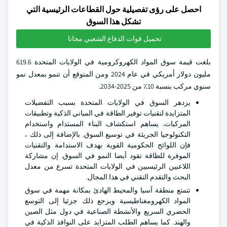
احصل على رؤى تفصيلية حول القطاعات الرئيسية التي
تشكل هذا السوق
تحميل قوات الدفاع الشعبي مجانا
بلغت قيمة سوق المواد الكهروكرومية في الولايات المتحدة 619.6
مليون دولار أمريكي في عام 2024 ومن المتوقع أن تنمو بمعدل نمو
سنوي مركب بنسبة 10٪ من 2025-2034.
يزدهر السوق في الولايات المتحدة بسبب التفضيلات
المتزايدة لتقنيات توفير الطاقة في المباني الذكية وتطبيقات
المركبات. يساهم استكشاف البناء المستدام واستخدام
التكنولوجيا الجريئة في توسيع السوق. بالإضافة إلى ذلك ،
فإن اللوائح الحكومية القوية بهدف الاستدامة والتقنيات
الموفرة للطاقة تقود أيضا النمو في السوق. إن مشاركة
اللاعبين الرئيسيين في الولايات المتحدة تسرع من معدل
البحث والتقدم التقني في هذا المجال.
تتمتع منطقة آسيا والمحيط الهادئ بمكانة مهمة في سوق
المواد الكهرومغناطيسية ويرجع ذلك جزئيا إلى التوسع
الحضري السريع والأنشطة الصناعية في دول مثل الصين
والهند. كما يساهم الطلب المتزايد على النوافذ الذكية في