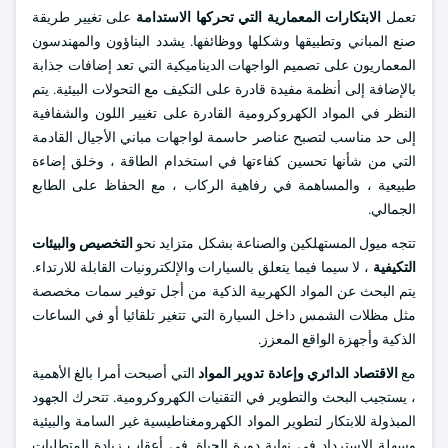
تعمل
الابتكارات المعمارية التي تحركها الاستدامة
على تغيير طريقة
صنع المباني وتطبيقها وشكلها ووظائفها. يشدد البناؤون والمهندسون
المعماريون على تصميم الواجهات الديناميكية التي تعد إضافات جذابة
بالإضافة إلى أنظمة مفيدة قادرة على التكيف مع التحولات البيئية. يتم
النظر في المواد الكهروكرومية القادرة على تغيير اللون والشفافية
إلى حد مناسب لتصبح عناصر حاسمة لواجهات مباني الأجيال القادمة
التي من شأنها تحسين كفاءتها في استخدام الطاقة ، وخلق إضاءة
طبيعية ، والمساهمة في رفاهية الركاب ، مع الحفاظ على الطابع
الجمالي.
تتجه ميول المستهلكين والصناعة بشكل متزايد نحو
التخصيص والبيئات
التكيفية
، لا سيما فيما يتعلق بالسيارات والإلكترونيات القابلة للارتداء.
يتم البحث عن المواد الكهربية الذكية من أجل توفير سمات مخصصة
مثل مظلات الشمس داخل السيارة التي تتغير تلقائيا أو في الساعات
الذكية وأجهزة الواقع المعزز.
مع
الاقتصاد الدائري وإعادة تدوير المواد
التي أصبحت أمرا بالغ الأهمية
، يستجيب البحث والتطوير في التقنيات الكهروكرومية. تتحرك الجهود
المبذولة للابتكار لتطوير المواد الكهرومغناطيسية غير السامة والبيئية
وسهلة الاسترداد في نهاية دورة الحياة. في أعقاب زيادة المتطلبات