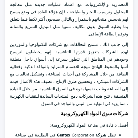
المعمارية والإلكترونيات. مع اعتماد عمليات جديدة مثل معالجة
المحلول وترسيب البخار والطباعة ، فإن هؤلاء القادة في وضع يسمح
لهم بتحسين منتجاتهم باستمرار وبالتالي يصبحون أكثر تكيفا فيما يتعلق
بما يطلبه السوق بدون تكاليف نسبيا مثل التبديل السريع والمتانة
وتوفير الطاقة الإضافي.
إلى جانب ذلك ، تسمح التحالفات مع شركات التكنولوجيا والموردين
لهذه الشركات بتعزيز قدرتها التنافسية. إنهم يخططون لترسيخ
وجودهم في المناطق التي تتطور بسرعة إلى أسواق داخل منطقة
آسيا والمحيط الهادئ نتيجة للاهتمام المتزايد بالنوافذ الذكية وفعالية
الطاقة. من خلال المشاركة في أحداث الصناعة ، وتشكيل تحالفات مع
الشركات المبتكرة ، وتحسين طرق الإنتاج ، تضيف هذه الأعمال قيمة
إلى الصناعة وتثبت نفسها بقوة في السوق التنافسية. من خلال القيادة
المتسقة ، تتيح هذه الشركات دمج المنتجات السائدة للتقنيات الكهربية
، مما يزيد في النهاية من التبني والتواجد في السوق.
شركات سوق المواد الكهروكرومية
أفضل 5 قادة في صناعة المواد الكهروكرومية:
تظل
شركة Gentex
Corporation في الطليعة في صناعة