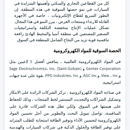
كل من القطاعين التجاري والسكني وأهميتها المتزايدة في
السيارات في نمو حصتها السوقية في هذه المنطقة. إن
التطور السريع لقطاع الإلكترونيات ، خاصة في الأجهزة
القابلة للارتداء ومنتجات العرض ، يبرر النمو في هذا المجال.
تشكل عمليات الإنتاج منخفضة التكلفة واستراتيجيات
التسعير للمصنعين في منطقة آسيا والمحيط الهادئ رافعة
تنافسية قوية تزيد من النجاح الشامل للمنطقة في السوق.
الحصة السوقية للمواد الكهروكرومية
في المواد الكهروكرومية العالمية ، يتنافس أفضل 5 لاعبين مثل
Gentex Corporation و Sage Electrochromics، Inc. (Saint-Gobain)
و View ، Inc. و AGC Inc. و PPG Industries، Inc. بقوة على عدة جبهات
استراتيجية.
في صناعة المواد الكهروكرومية ، تركز الشركات الرائدة على الابتكار
وتشكيل الشراكات والتحديث المستمر لخط المنتجات ، وذلك للحفاظ
على هيمنتها في السوق. ولكي تظل هذه الشركات قادرة على
المنافسة، تواصل تمويل البحث والتطوير من أجل تحسين المواد
الكهروكرومية لتحسين الأداء وتوفير الطاقة استجابة للطلب المتزايد
على توفير الطاقة والحلول الذكية في شركات السيارات والهندسة