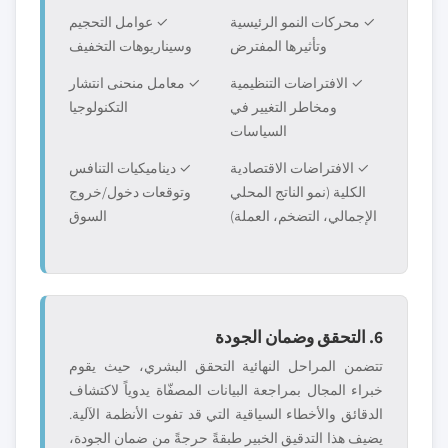
✓ محركات النمو الرئيسية
✓ عوامل التحجيم
وتأثيرها المفترض
وسيناريوهات التخفيف
✓ الافتراضات التنظيمية
✓ معامل منحنى انتشار
ومخاطر التغيير في
التكنولوجيا
السياسات
✓ الافتراضات الاقتصادية
✓ ديناميكيات التنافس
الكلية (نمو الناتج المحلي
وتوقعات دخول/خروج
الإجمالي، التضخم، العملة)
السوق
6. التحقق وضمان الجودة
تتضمن المراحل النهائية التحقق البشري، حيث يقوم
خبراء المجال بمراجعة البيانات المصفّاة يدوياً لاكتشاف
الدقائق والأخطاء السياقية التي قد تفوت الأنظمة الآلية.
يضيف هذا التدقيق الخبير طبقةً حرجةً من ضمان الجودة،