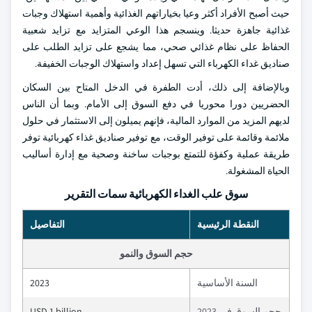
حيث أصبح الأفراد أكثر وعيا بخياراتهم الغذائية وأهمية استهلاك وجبات
غذائية جاهزة حديثا. وينسجم هذا الوعي المتزايد مع تزايد شعبية
الحفاظ على نظام غذائي صحي، مما يشجع على تزايد الطلب على
صناديق غداء الكهرباء التي تسهل إعداد واستهلاك الوجبات الخفيفة.
وبالإضافة إلى ذلك، أدت الطفرة في الدخل المتاح بين السكان
الحضريين دورا محوريا في دفع السوق إلى الأمام. وبما أن الناس
لديهم المزيد من الموارد المالية، فإنهم يميلون إلى الاستثمار في حلول
ملائمة وقائمة على توفير الوقت، مع توفير صناديق غذاء كهربائية توفر
طريقة عملية وكفؤة للتمتع بوجبات ساخنة وصحية مع إدارة أساليب
الحياة المشغولة.
سوق علب الغداء الكهربائية سمات التقرير
النقطة الرئيسية
التفاصيل
حجم السوق والنمو
السنة الأساسية
2023
حجم السوق في 2023
USD 1 billion