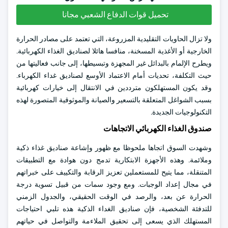
تحميل قوات الدفاع الشعبي مجانا
ولا تزال الحاويات التقليدية المزروعة، التي تعتمد على مصادر الحرارة
الخارجية أو الأغذية المسخنة، منافسا هائلا لصناديق الغذاء الكهربائية.
ويطرح الإلمام بالبدائل غير المجهزة وتبسيطها، إلى جانب فعاليتها من
حيث التكلفة، تحديات أمام الاعتماد الأوسع لصناديق غداء الكهرباء.
وقد يكون المستهلكون مترددين في الانتقال إلى خيارات كهربائية
بسبب الشواغل المتعلقة بالتسعير والصيانة والموثوقية المتصورة لهذه
التكنولوجيات الجديدة.
صندوق الغذاء الكهربائي الاتجاهات
وشهدت السوق اتجاها ملحوظا مع ظهور وإشاعة صناديق غذاء ذكية
وملائمة. وهذه الأجهزة الابتكارية تدمج دون هوادة مع التطبيقات
المتنقلة، مما يتيح للمستعملين تعزيز الرقابة والتكييف على خبراتهم
في مجال إعداد الوجبات. ومع وجود سمات من قبيل تسوية درجة
الحرارة عن بعد، والرصد في الوقت الحقيقي، والجدول الزمني
للتدفئة الشخصية، فإن صناديق الغداء الذكية هذه تلبي احتياجات
المستهلك الذي يسعى إلى تحقيق الملاءمة والتواصل في حياتهم