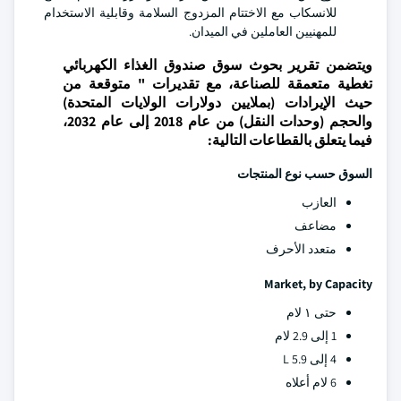
للانسكاب مع الاختتام المزدوج السلامة وقابلية الاستخدام
للمهنيين العاملين في الميدان.
ويتضمن تقرير بحوث سوق صندوق الغذاء الكهربائي
تغطية متعمقة للصناعة، مع تقديرات " متوقعة من
حيث الإيرادات (بملايين دولارات الولايات المتحدة)
والحجم (وحدات النقل) من عام 2018 إلى عام 2032،
فيما يتعلق بالقطاعات التالية:
السوق حسب نوع المنتجات
العازب
مضاعف
متعدد الأحرف
Market, by Capacity
حتى ١ لام
1 إلى 2.9 لام
4 إلى 5.9 L
6 لام أعلاه