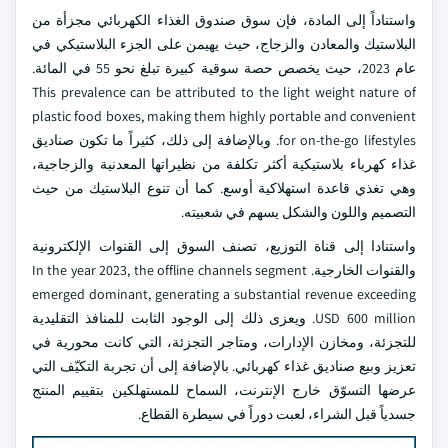
واستناداً إلى المادة، فإن سوق صندوق الغذاء الكهربائي مجزأة من
البلاستيك والمعادن والزجاج، حيث يهيمن على الجزء البلاستيكي في
عام 2023، حيث يخصص حصة سوقية كبيرة تبلغ نحو 55 في المائة.
This prevalence can be attributed to the light weight nature of
plastic food boxes, making them highly portable and convenient
for on-the-go lifestyles. وبالإضافة إلى ذلك، كثيراً ما تكون صناديق
غذاء كهرباء بلاستيكية أكثر تكلفة من نظيراتها المعدنية والزجاجية،
وهي تغذي قاعدة استهلاكية أوسع. كما أن تنوع البلاستيك من حيث
التصميم واللون والشكل يسهم في شعبيته.
واستنادا إلى قناة التوزيع، تصنف السوق إلى القنوات الإلكترونية
والقنوات الخارجية. In the year 2023, the offline channels segment
emerged dominant, generating a substantial revenue exceeding
USD 600 million. ويعزى ذلك إلى الوجود الثابت للمنافذ التقليدية
للتجزئة، ومخازن الإدارات، ومتاجر التجزئة، التي كانت محورية في
تعزيز وبيع صناديق غذاء كهربائي. بالإضافة إلى أن تجربة التكيّف التي
عرضها التسوّق خارج الإنترنت، السماح للمستهلكين بتقييم المنتج
جسدياً قبل الشراء، لعبت دوراً في سيطرة القطاع.