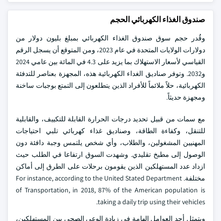
صندوق الغذاء الكهربائي الحجم
وقُدر حجم سوق صندوق الغذاء الكهربائي بمبلغ بليون دولار من
دولارات الولايات المتحدة في عام 2023، ومن المتوقع أن يسجل الرقم
القياسي لأسعار الاستهلاك بما يزيد على 4.3 في المائة بين عامي 2024
و2032. وتوفر صناديق الغداء الكهربائية هذه، المجهزة بعناصر للتدفئة
الكهربائية، حلاً ملائماً للأفراد الذين يتطلعون إلى التمتع بوجبات ساخنة
ومجهزة حديثاً.
مع سمات من قبيل تحديد درجات الحرارة القابلة للتكييف، والقابلية
للتنقل، وكفاءة الطاقة، وصناديق غذاء كهربائي تلبي احتياجات
المهنيين المشغولين، والطلاب، وأي شخص يلتمس وجبة دافئة دون
الوصول إلى مطبخ تقليدي. وشهدت السوق ارتفاعا في الطلب حيث
ازداد عدد المستهلكين الذين يقومون برحلات على الطرق إلى أماكن
مختلفة. For instance, according to the United Stated Department
of Transportation, in 2018, 87% of the American population is
taking a daily trip using their vehicles.
ويتمثل أحد العوامل الهامة في زيادة الوعي الصحي بين المستهلكين،