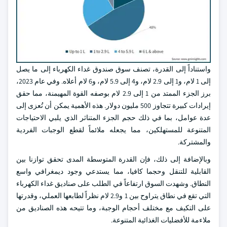
واستناداً إلى القدرة، تصنف سوق صندوق غداء الكهرباء إلى ما يصل
إلى 1 لام، و1 إلى 2.9 لام، و4 إلى 5.9 لام، و6 لام أعلاه. وفي عام 2023،
برز الجزء الممتد من 1 إلى 2.9 لام بوصفه القوة المهيمنة، مما حقق
إيرادات كبيرة تتجاوز 500 مليون دولار. هذه الأهمية يمكن أن تُعزى إلى
عدة عوامل، بما في ذلك حجم الجزء المتناثر الذي يلبي الاحتياجات
المتنوعة للمستهلكين، مما يجعله ملائماً لقطع الوجبات الفردية
والمشتركة.
وبالإضافة إلى ذلك، فإن القدرة المتوسطة المدى تحقق توازنا بين
القابلية للتنقل وحجما كافيا، مما يستدعي وجود ديمغرافي واسع
النطاق. وشهدت السوق ارتفاعاً في الطلب على صناديق غداء الكهرباء
التي تقع في نطاق يتراوح بين 1 و2.9 لام نظراً لطابعها العملي، وقدرتها
على التكيف مع مختلف أحجام الوجبة، وما تتيحه هذه الصناديق من
ملاءمة للأفضليات الغذائية المتنوعة.