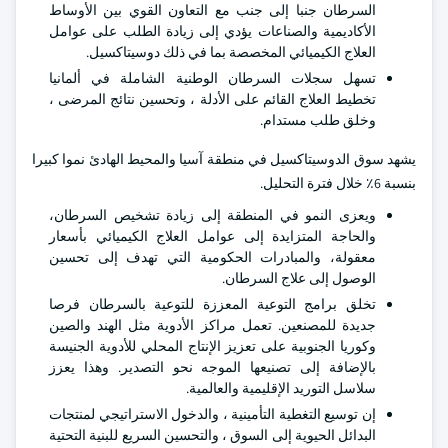
السرطان جنبا إلى جنب مع التعاون القوي بين الأوساط
الأكاديمية والصناعات يؤدي إلى زيادة الطلب على عوامل
العلاج الكيميائي المخصصة بما في ذلك دوسيتاكسيل.
تسهل سجلات السرطان الوطنية الشاملة في ألمانيا
تخطيط العلاج القائم على الأدلة ، وتحسين نتائج المرضى ،
وخلق طلب مستدام.
يشهد سوق الدوسيتاكسيل في منطقة آسيا والمحيط الهادئ نموا كبيرا
بنسبة 6٪ خلال فترة التحليل.
ويعزى النمو في المنطقة إلى زيادة تشخيص السرطان،
والحاجة المتزايدة إلى عوامل العلاج الكيميائي بأسعار
معقولة، والمبادرات الحكومية التي تهدف إلى تحسين
الوصول إلى علاج السرطان.
تخلق برامج التوعية المعززة للتوعية بالسرطان فرصا
جديدة للمصنعين. تعمل مراكز الأدوية مثل الهند والصين
وكوريا الجنوبية على تعزيز الإنتاج المحلي للأدوية الجنيسة
بالإضافة إلى تصنيعها الموجه نحو التصدير. وهذا يعزز
سلاسل التوريد الإقليمية والعالمية.
إن توسيع التغطية التأمينية ، والدخول الاستراتيجي لمنتجات
البدائل الحيوية إلى السوق ، والتحسين السريع للبنية التحتية