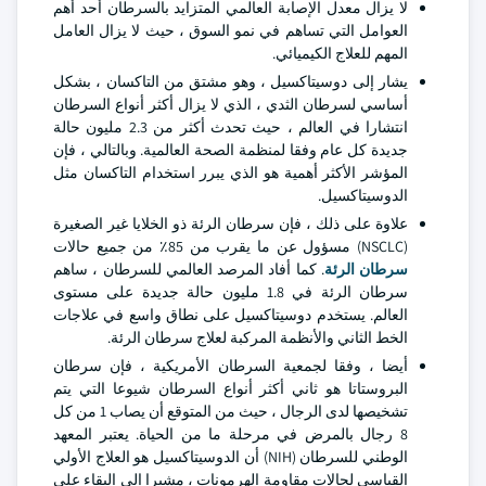
لا يزال معدل الإصابة العالمي المتزايد بالسرطان أحد أهم
العوامل التي تساهم في نمو السوق ، حيث لا يزال العامل
المهم للعلاج الكيميائي.
يشار إلى دوسيتاكسيل ، وهو مشتق من التاكسان ، بشكل
أساسي لسرطان الثدي ، الذي لا يزال أكثر أنواع السرطان
انتشارا في العالم ، حيث تحدث أكثر من 2.3 مليون حالة
جديدة كل عام وفقا لمنظمة الصحة العالمية. وبالتالي ، فإن
المؤشر الأكثر أهمية هو الذي يبرر استخدام التاكسان مثل
الدوسيتاكسيل.
علاوة على ذلك ، فإن سرطان الرئة ذو الخلايا غير الصغيرة
(NSCLC) مسؤول عن ما يقرب من 85٪ من جميع حالات
سرطان الرئة
. كما أفاد المرصد العالمي للسرطان ، ساهم
سرطان الرئة في 1.8 مليون حالة جديدة على مستوى
العالم. يستخدم دوسيتاكسيل على نطاق واسع في علاجات
الخط الثاني والأنظمة المركبة لعلاج سرطان الرئة.
أيضا ، وفقا لجمعية السرطان الأمريكية ، فإن سرطان
البروستاتا هو ثاني أكثر أنواع السرطان شيوعا التي يتم
تشخيصها لدى الرجال ، حيث من المتوقع أن يصاب 1 من كل
8 رجال بالمرض في مرحلة ما من الحياة. يعتبر المعهد
الوطني للسرطان (NIH) أن الدوسيتاكسيل هو العلاج الأولي
القياسي لحالات مقاومة الهرمونات ، مشيرا إلى البقاء على