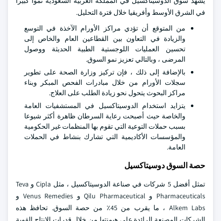
يشهد سوق الدوسيتاكسيل في المملكة العربية السعودية نموا كبيرا
في الشرق الأوسط وأفريقيا خلال فترة التحليل.
من المتوقع أن تؤدي مراكز الأورام الآخذة في التوسع
والزيادة في التعاون بين القطاعين العام والخاص إلى
تحسين العمليات اللوجستية الطبية الحديثة ووصول
المرضى ، وبالتالي تعزيز نمو السوق.
بالإضافة إلى ذلك ، فإن تركيز وزارة الصحة على تطوير
سجلات الأورام من خلال مبادرات الفحص المبكر وبناء
مراكز البحوث يتحول نحو زيادة الطلب على العلاج.
يتزايد استخدام الدوسيتاكسيل في المستشفيات العامة
والخاصة حيث أصبحت رعاية السرطان ظاهرة أكثر شيوعا
بسبب حملات التوعية التي تقوم بها المنظمات غير الحكومية
والمؤسسات الأكاديمية التي تشارك بنشاط في الحملات
العامة.
حصة السوق دوسيتاكسيل
تمثل أفضل 5 شركات في صناعة الدوسيتاكسيل ، مثل Cipla و Teva
Pharmaceuticals و Qilu Pharmaceutical و Venus Remedies و
Alkem Labs ، ما يقرب من 45٪ من حصة السوق. تحافظ هذه
الشركات المصنعة الرائدة على هيمنتها من خلال قدرات الإنتاج القوية