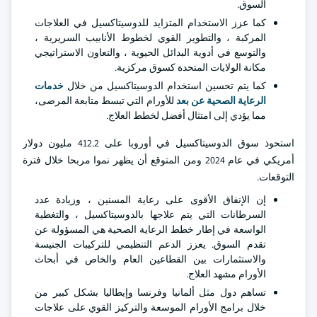
السوق.
كما عزز الاستخدام المتزايد للدوسيتاكسيل في العلاجات
المركبة ، والتطوير القوي لخطوط الأنابيب السريرية ،
والتوسع في أدوية البدائل الحيوية ، والتعاون الاستراتيجي
مكانة الولايات المتحدة كسوق مركزية.
كما يتم تحسين استخدام الدوسيتاكسيل من خلال
خدمات
الرعاية الصحية عن بعد
للأورام التي تبسط متابعة المرضى،
مما يؤدي إلى امتثال أفضل لخطط العلاج.
استحوذ سوق الدوسيتاكسيل في أوروبا على 412.2 مليون دولار
أمريكي في عام 2024 ومن المتوقع أن يظهر نموا مربحا خلال فترة
التوقعات.
إن الإنفاق الأقوى على رعاية المسنين ، وزيادة عدد
السرطانات التي يتم علاجها بالدوسيتاكسيل ، والتغطية
الواسعة في إطار خطط الرعاية الصحية هي المسؤولة عن
تقدم السوق. يعزز الدعم التنظيمي للتركيبات الجنيسة
والاستثمارات بين القطاعين العام والخاص في أبحاث
الأورام مشهد العلاج.
تساهم دول مثل ألمانيا وفرنسا وإيطاليا بشكل كبير من
خلال برامج الأورام الموسعة والتركيز القوي على علاجات