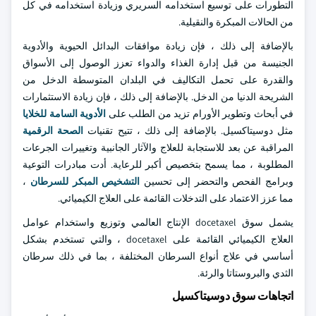
التطورات على توسيع استخدامه السريري وزيادة استخدامه في كل
من الحالات المبكرة والنقيلية.
بالإضافة إلى ذلك ، فإن زيادة موافقات البدائل الحيوية والأدوية
الجنيسة من قبل إدارة الغذاء والدواء تعزز الوصول إلى الأسواق
والقدرة على تحمل التكاليف في البلدان المتوسطة الدخل من
الشريحة الدنيا من الدخل. بالإضافة إلى ذلك ، فإن زيادة الاستثمارات
في أبحاث وتطوير الأورام تزيد من الطلب على
الأدوية السامة للخلايا
مثل دوسيتاكسيل. بالإضافة إلى ذلك ، تتيح تقنيات
الصحة الرقمية
المراقبة عن بعد للاستجابة للعلاج والآثار الجانبية وتغييرات الجرعات
المطلوبة ، مما يسمح بتخصيص أكبر للرعاية. أدت مبادرات التوعية
وبرامج الفحص والتحضر إلى تحسين
التشخيص المبكر للسرطان
،
مما عزز الاعتماد على التدخلات القائمة على العلاج الكيميائي.
يشمل سوق docetaxel الإنتاج العالمي وتوزيع واستخدام عوامل
العلاج الكيميائي القائمة على docetaxel ، والتي تستخدم بشكل
أساسي في علاج أنواع السرطان المختلفة ، بما في ذلك سرطان
الثدي والبروستاتا والرئة.
اتجاهات سوق دوسيتاكسيل