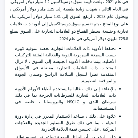
في عام 2021 ، بلغت قيمة سوق دوسيتاكسيل 1.2 مليار دولار أمريكي.
في العام التالي ، شهدت زيادة طفيفة إلى 1.25 مليار دولار أمريكي ،
وبحلول عام 2023 ، ارتفع السوق إلى 1.31 مليار دولار أمريكي. بناء
على نوع المنتج ، يتم تقسيم سوق دوسيتاكسيل إلى أدوية ذات علامات
تجارية وجنيسة. سيطر القطاع ذو العلامات التجارية على السوق بمبلغ
725.8 مليون دولار أمريكي في عام 2024.
تحتفظ الأدوية ذات العلامات التجارية بحصة سوقية كبيرة
بسبب السمعة السريرية القوية والفعالية المثبتة للتركيبات
الأصلية. بينما دخلت الأدوية الجنيسة إلى السوق ، لا تزال
المنتجات ذات العلامات التجارية مفضلة في الأسواق
المتقدمة نظرا لسجل السلامة الراسخ وضمان الجودة
والموافقة التنظيمية.
بالإضافة إلى ذلك ، غالبا ما يستخدم أطباء الأورام الأدوية
ذات العلامات التجارية للسرطانات الحرجة بما في ذلك
سرطان الثدي و NSCLC والبروستاتا ، خاصة في
المستشفيات.
علاوة على ذلك ، يساعد الاستثمار المعزز في إدارة دورة
الحياة ، بما في ذلك طرق التسليم الجديدة والعلاجات
المركبة ، على تحسين قيمة العلامة التجارية.
على الرغم من أن البدائل الحيوية تساعد في توسيع نطاق