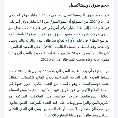
حجم سوق دوسيتاكسيل
قدر حجم سوق الدوسيتاكسيل العالمي ب 1.37 مليار دولار أمريكي
في عام 2024. من المتوقع أن ينمو السوق من 1.44 مليار دولار أمريكي
في عام 2025 إلى 2.37 مليار دولار أمريكي في عام 2034 ، بمعدل نمو
سنوي مركب قدره 5.7٪. يشهد السوق نموا قويا ، مدفوعا باستخدامه
الواسع النطاق في
علم الأورام
لعلاج سرطان الثدي والرئة والبروستاتا
والمعدة. وفقا لمنظمة الصحة العالمية (WHO) ، على الصعيد العالمي ،
كان هناك ما يقدر بنحو 20 مليون حالة إصابة جديدة بالسرطان و 9.7
مليون حالة وفاة بسبب السرطان في عام 2022.
من المتوقع أن يزداد عبء السرطان بنحو 77٪ بحلول عام 2050 ، مما
يسلط الضوء على الحاجة المتزايدة لعلاج العلاج الكيميائي الفعال.
يلعب دوسيتاكسيل ، وهو تاكسان من الجيل الثاني ، دورا حيويا في
أنظمة العلاج الكيميائي عن طريق تثبيت الأنابيب الدقيقة ومنع انقسام
الخلايا السرطانية. عززت فعاليته في العلاجات المركبة مع
الكربوبلاتين والتراستوزوماب على قيد الحياة للمرضى الذين يعانون
من سرطان متقدم ، لا سيما أولئك المصابين بسرطان الثدي الثلاثي
السلبي وسرطان البروستاتا المقاوم للإخصاء.