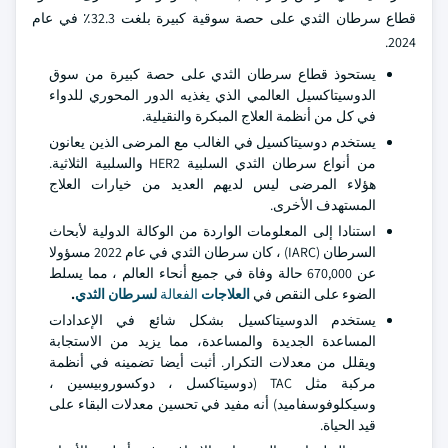
قطاع سرطان الثدي على حصة سوقية كبيرة بلغت 32.3٪ في عام
2024.
يستحوذ قطاع سرطان الثدي على حصة كبيرة من سوق
الدوسيتاكسيل العالمي الذي يغذيه الدور المحوري للدواء
في كل من أنظمة العلاج المبكرة والنقيلية.
يستخدم دوسيتاكسيل في الغالب مع المرضى الذين يعانون
من أنواع سرطان الثدي السلبية HER2 والسلبية الثلاثية.
هؤلاء المرضى ليس لديهم العديد من خيارات العلاج
المستهدف الأخرى.
استنادا إلى المعلومات الواردة من الوكالة الدولية لأبحاث
السرطان (IARC) ، كان سرطان الثدي في عام 2022 مسؤولا
عن 670,000 حالة وفاة في جميع أنحاء العالم ، مما يسلط
الضوء على النقص في
العلاجات
الفعالة
لسرطان الثدي
.
يستخدم الدوسيتاكسيل بشكل شائع في الإعدادات
المساعدة الجديدة والمساعدة، مما يزيد من الاستجابة
ويقلل من معدلات التكرار. أثبت أيضا تضمينه في أنظمة
مركبة مثل TAC (دوسيتاكسل ، دوكسوروبيسين ،
وسيكلوفوسفاميد) أنه مفيد في تحسين معدلات البقاء على
قيد الحياة.