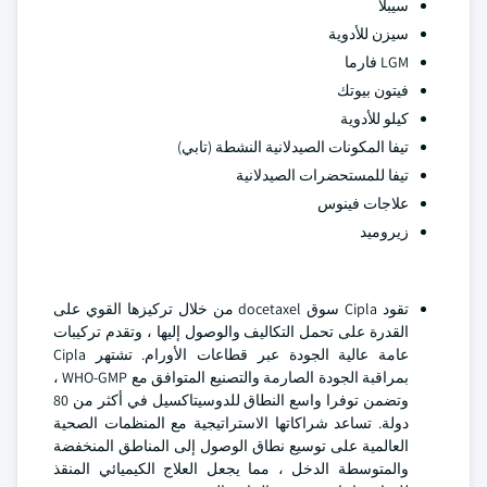
سيبلا
سيزن للأدوية
LGM فارما
فيتون بيوتك
كيلو للأدوية
تيفا المكونات الصيدلانية النشطة (تابي)
تيفا للمستحضرات الصيدلانية
علاجات فينوس
زيروميد
تقود Cipla سوق docetaxel من خلال تركيزها القوي على
القدرة على تحمل التكاليف والوصول إليها ، وتقدم تركيبات
عامة عالية الجودة عبر قطاعات الأورام. تشتهر Cipla
بمراقبة الجودة الصارمة والتصنيع المتوافق مع WHO-GMP ،
وتضمن توفرا واسع النطاق للدوسيتاكسيل في أكثر من 80
دولة. تساعد شراكاتها الاستراتيجية مع المنظمات الصحية
العالمية على توسيع نطاق الوصول إلى المناطق المنخفضة
والمتوسطة الدخل ، مما يجعل العلاج الكيميائي المنقذ