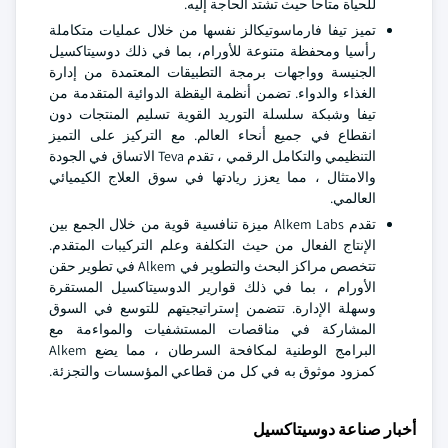
للحياة متاحا حيث تشتد الحاجة إليه.
تميز تيفا فارماسوتيكالز نفسها من خلال عمليات متكاملة
رأسيا ومحفظة متنوعة للأورام، بما في ذلك دوسيتاكسيل
الجنيسة وواجهات برمجة التطبيقات المعتمدة من إدارة
الغذاء والدواء. تضمن أنظمة اليقظة الدوائية المتقدمة من
تيفا وشبكة سلسلة التوريد القوية تسليم المنتجات دون
انقطاع في جميع أنحاء العالم. مع التركيز على التميز
التنظيمي والتكامل الرقمي ، تقدم Teva الاتساق في الجودة
والامتثال ، مما يعزز ريادتها في سوق العلاج الكيميائي
العالمي.
تقدم Alkem Labs ميزة تنافسية قوية من خلال الجمع بين
الإنتاج الفعال من حيث التكلفة وعلم التركيبات المتقدم.
تتخصص مراكز البحث والتطوير في Alkem في تطوير حقن
الأورام ، بما في ذلك قوارير الدوسيتاكسيل المستقرة
وسهلة الإدارة. تتضمن إستراتيجيتهم للتوسع في السوق
المشاركة في مناقصات المستشفيات والمواءمة مع
البرامج الوطنية لمكافحة السرطان ، مما يضع Alkem
كمزود موثوق به في كل من قطاعي المؤسسات والتجزئة.
أخبار صناعة دوسيتاكسيل