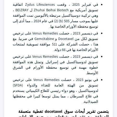
في فبراير 2025 ، وقعت Zydus Lifesciences اتفاقية
تسويق أمريكية مع Zhuhai Beihai Biotech ل BEIZRAY ،
وهي تركيبة دوسيتاكسيل مرتبطة بالألبومين تمت الموافقة
عليها بموجب مسار 505 (b) (2) في عام 2024 ، مما أدى إلى
توسيع محفظة الأورام الخاصة بها.
في ديسمبر 2023 ، حصلت Venus Remedies على ترخيص
تسويق لكل من Docetaxel و Gemcitabine في صربيا. مع
هذا ، حصلت الشركة على 511 موافقة تسويقية لمنتجات
الأورام الخاصة بها في 66 دولة.
في ديسمبر 2023 ، حصلت Venus Remedies على ترخيص
تسويق لدوسيتاكسيل في إسرائيل. وتمثل هذه الموافقة
خطوة مهمة في توسيع محفظة الأورام في الشرق
الأوسط.
في يونيو 2023 ، حصلت Venus Remedies على ترخيص
تسويق من الهيئة العامة للغذاء والدواء (SFDA)
لدوسيتاكسيل ، وهو دواء رئيسي للعلاج الكيميائي يستخدم
في علاج السرطان ، مما يمثل توسعا كبيرا في محفظتها
الصيدلانية.
يتضمن تقرير أبحاث سوق docetaxel تغطية متعمقة
للصناعة
مع تقديرات وتوقعات من حيث الإيرادات