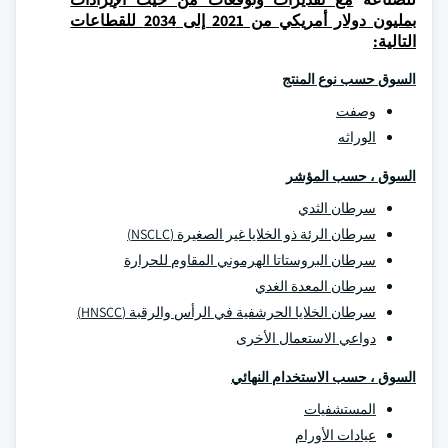
بمليون دولار أمريكي من 2021 إلى 2034 للقطاعات
التالية:
السوق حسب نوع المنتج
وصفت
الوراثه
السوق ، حسب المؤشر
سرطان الثدي
سرطان الرئة ذو الخلايا غير الصغيرة (NSCLC)
سرطان البروستاتا الهرموني المقاوم للحرارة
سرطان المعدة الغدي
سرطان الخلايا الحرشفية في الرأس والرقبة (HNSCC)
دواعي الاستعمال الأخرى
السوق ، حسب الاستخدام النهائي
المستشفيات
عيادات الأورام