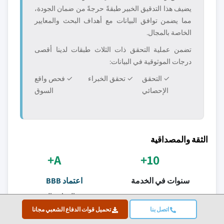
يضيف هذا التدقيق الخبير طبقةً حرجةً من ضمان الجودة،
مما يضمن توافق البيانات مع أهداف البحث والمعايير
الخاصة بالمجال.
تضمن عملية التحقق ذات الثلاث طبقات لدينا أقصى
درجات الموثوقية في البيانات:
✓ التحقق
✓ تحقق الخبراء
✓ فحص واقع
الإحصائي
السوق
الثقة والمصداقية
A+
10+
سنوات في الخدمة
اعتماد BBB
تقديم متسق منذ
المعايير المهنية
التأسيس
والرضا
اتصل بنا
تحميل قوات الدفاع الشعبي مجانا