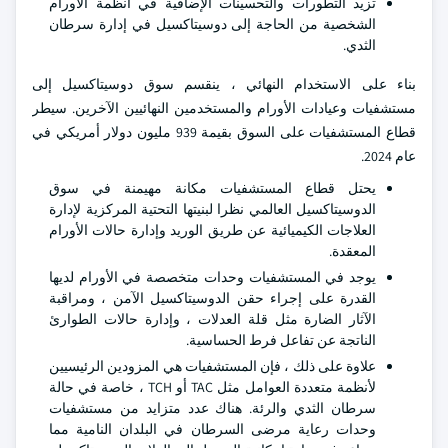
تزيد التطورات والتحسينات الإضافية في أنظمة الأورام
الشخصية من الحاجة إلى دوسيتاكسيل في إدارة سرطان
الثدي.
بناء على الاستخدام النهائي ، ينقسم سوق دوسيتاكسيل إلى
مستشفيات وعيادات الأورام والمستخدمين النهائيين الآخرين. سيطر
قطاع المستشفيات على السوق بقيمة 939 مليون دولار أمريكي في
عام 2024.
يحتل قطاع المستشفيات مكانة مهيمنة في سوق
الدوسيتاكسيل العالمي نظرا لبنيتها التحتية المركزية لإدارة
العلاجات الكيميائية عن طريق الوريد وإدارة حالات الأورام
المعقدة.
يوجد في المستشفيات وحدات متخصصة في الأورام لديها
القدرة على إجراء حقن الدوسيتاكسيل الآمن ، ومراقبة
الآثار الضارة مثل قلة العدلات ، وإدارة حالات الطوارئ
الناتجة عن تفاعل فرط الحساسية.
علاوة على ذلك ، فإن المستشفيات هي المزودين الرئيسيين
لأنظمة متعددة العوامل مثل TAC أو TCH ، خاصة في حالة
سرطان الثدي والرئة. هناك عدد متزايد من مستشفيات
وحدات رعاية مرضى السرطان في البلدان النامية مما