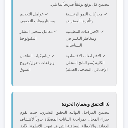
يتضمن كل توقع توثيقاً صريحاً لما يلي:
✓ محركات النمو الرئيسية
✓ عوامل التحجيم
وتأثيرها المفترض
وسيناريوهات التخفيف
✓ الافتراضات التنظيمية
✓ معامل منحنى انتشار
ومخاطر التغيير في
التكنولوجيا
السياسات
✓ الافتراضات الاقتصادية
✓ ديناميكيات التنافس
الكلية (نمو الناتج المحلي
وتوقعات دخول/خروج
الإجمالي، التضخم، العملة)
السوق
6. التحقق وضمان الجودة
تتضمن المراحل النهائية التحقق البشري، حيث يقوم
خبراء المجال بمراجعة البيانات المصفّاة يدوياً لاكتشاف
الدقائق والأخطاء السياقية التي قد تفوت الأنظمة الآلية.