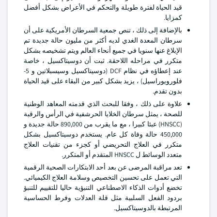
قيد الحياة لفترة طويلة والتحكم في الأعراض بشكل أفضل
كمزايا.
بالإضافة إلى ذلك ، تنص جمعية السرطان الأمريكية على أن
سرطان المعدة الغدي لديه أكثر من مليون حالة جديدة تم
الإبلاغ عنها سنويا في جميع أنحاء العالم ويتم تشخيصه بشكل
متكرر في مراحله اللاحقة. ثبت أن دوسيتاكسيل ، خاصة
عند إعطاؤه في نظام DCF (دوسيتاكسيل وسيسبلاتين و 5-
فلورويوراسيل) ، يزيد بشكل كبير من البقاء على قيد الحياة
بدون تقدم.
علاوة على ذلك ، وفقا للبحث الذي قدمته المعاهد الوطنية
للصحة ، يمثل سرطان الخلايا الحرشفية في الرأس والرقبة
(HNSCC) عبئا كبيرا ، مع ما يقرب من 890,000 حالة جديدة و
450,000 حالة وفاة كل عام. يستخدم دوسيتاكسيل بشكل
متكرر في العلاج التحريضي أو كجزء من تقنيات العلاج
متعدد الوسائط ل HNSCC المتقدم أو المتكرر.
تعد مراقبة المرضى عن بعد أحد الابتكارات الصحية الرقمية
التي تعمل على تحسين التخصيص وسلامة العلاج الكيميائي.
تخضع أدوات الذكاء الاصطناعي التنبؤية حاليا للتقييم للتنبؤ
بردود الفعل السلبية مثل قلة العدلات وفرط الحساسية
المرتبطة بالدوسيتاكسيل.