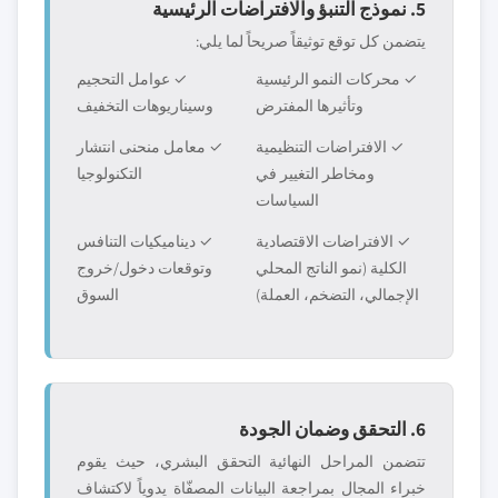
5. نموذج التنبؤ والافتراضات الرئيسية
يتضمن كل توقع توثيقاً صريحاً لما يلي:
✓ محركات النمو الرئيسية
✓ عوامل التحجيم
وتأثيرها المفترض
وسيناريوهات التخفيف
✓ الافتراضات التنظيمية
✓ معامل منحنى انتشار
ومخاطر التغيير في
التكنولوجيا
السياسات
✓ الافتراضات الاقتصادية
✓ ديناميكيات التنافس
الكلية (نمو الناتج المحلي
وتوقعات دخول/خروج
الإجمالي، التضخم، العملة)
السوق
6. التحقق وضمان الجودة
تتضمن المراحل النهائية التحقق البشري، حيث يقوم
خبراء المجال بمراجعة البيانات المصفّاة يدوياً لاكتشاف