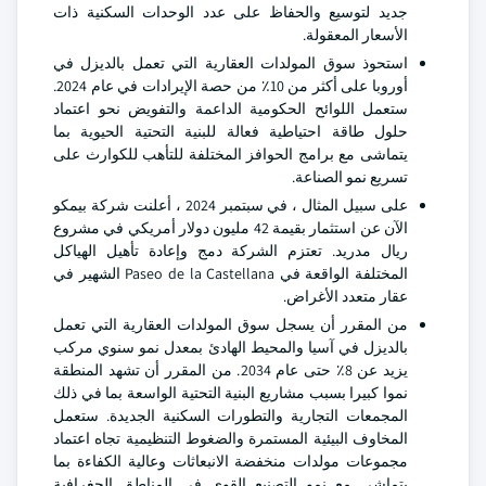
جديد لتوسيع والحفاظ على عدد الوحدات السكنية ذات
الأسعار المعقولة.
استحوذ سوق المولدات العقارية التي تعمل بالديزل في
أوروبا على أكثر من 10٪ من حصة الإيرادات في عام 2024.
ستعمل اللوائح الحكومية الداعمة والتفويض نحو اعتماد
حلول طاقة احتياطية فعالة للبنية التحتية الحيوية بما
يتماشى مع برامج الحوافز المختلفة للتأهب للكوارث على
تسريع نمو الصناعة.
على سبيل المثال ، في سبتمبر 2024 ، أعلنت شركة بيمكو
الآن عن استثمار بقيمة 42 مليون دولار أمريكي في مشروع
ريال مدريد. تعتزم الشركة دمج وإعادة تأهيل الهياكل
المختلفة الواقعة في Paseo de la Castellana الشهير في
عقار متعدد الأغراض.
من المقرر أن يسجل سوق المولدات العقارية التي تعمل
بالديزل في آسيا والمحيط الهادئ بمعدل نمو سنوي مركب
يزيد عن 8٪ حتى عام 2034. من المقرر أن تشهد المنطقة
نموا كبيرا بسبب مشاريع البنية التحتية الواسعة بما في ذلك
المجمعات التجارية والتطورات السكنية الجديدة. ستعمل
المخاوف البيئية المستمرة والضغوط التنظيمية تجاه اعتماد
مجموعات مولدات منخفضة الانبعاثات وعالية الكفاءة بما
يتماشى مع نمو التصنيع القوي في المناطق الجغرافية