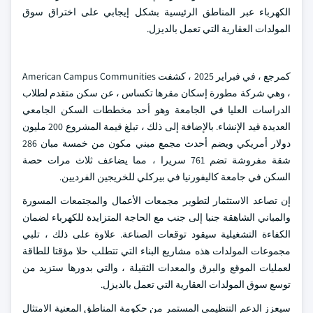
الكهرباء عبر المناطق الرئيسية بشكل إيجابي على اختراق سوق
المولدات العقارية التي تعمل بالديزل.
كمرجع ، في فبراير 2025 ، كشفت American Campus Communities
، وهي شركة مطورة إسكان مقرها تكساس ، عن سكن متقدم لطلاب
الدراسات العليا في الجامعة وهو أحد مخططات السكن الجامعي
العديدة قيد الإنشاء. بالإضافة إلى ذلك ، تبلغ قيمة المشروع 200 مليون
دولار أمريكي ويضم أحدث مجمع مبني مكون من خمسة مبان 286
شقة مفروشة تضم 761 سريرا ، مما يضاعف ثلاث مرات حصة
السكن في جامعة كاليفورنيا في بيركلي للخريجين الفرديين.
إن تصاعد الاستثمار لتطوير مجمعات الأعمال والمجتمعات المسورة
والمباني الشاهقة جنبا إلى جنب مع الحاجة المتزايدة للكهرباء لضمان
الكفاءة التشغيلية سيقود توقعات الصناعة. علاوة على ذلك ، تلبي
مجموعات المولدات هذه مشاريع البناء التي تتطلب حلا مؤقتا للطاقة
لعمليات الموقع والبرق والمعدات الثقيلة ، والتي بدورها ستزيد من
توسع سوق المولدات العقارية التي تعمل بالديزل.
سيعزز الدعم التنظيمي المستمر من حكومة المناطق المعنية الامتثال