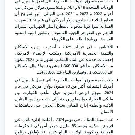
بلغت قيمة سوق المولدات العقارية التي تعمل بالديزل في
الولايات المتحدة 67.9 و 74.7 و 81.1 مليون دولار أمريكي في
أعوام 2022 و 2023 و 2024 على التوالي. من المرجح أن
تتجاوز البلاد 150 مليون دولار أمريكي في عام 2034. شهدت
الصناعة نموا قويا مدفوعا بانقطاع التيار الكهربائي المتزايد
الناجم عن الظواهر الجوية القاسية ، وتطوير البنية التحتية
القديمة ، وزيادة الطلب على الكهرباء.
للاقتباس ، في فبراير 2025 ، أصدرت وزارة الإسكان
والتنمية الحضرية الأمريكية ومكتب الإحصاء الأمريكي
إحصاءات جديدة عن البناء السكني لشهر يناير 2025 تتكون
من الإسكان يبدأ في 1،366،000 مشروع ، واكتمال الإسكان
عند 1،651،000 ، وتصاريح البناء عند 1،483،000.
بلغت قيمة سوق المولدات العقارية التي تعمل بالديزل في
أمريكا الشمالية أكثر من 90 مليون دولار أمريكي في عام
2024. سيؤثر الوعي المتزايد حول التأهب للكوارث بين
مالكي العقارات والمطورين جنبا إلى جنب مع دمج المنازل
الذكية وأنظمة إدارة المباني بشكل إيجابي على ديناميكيات
الأعمال.
على سبيل المثال ، في يونيو 2024 ، أعلنت إدارة بايدن عن
قروض سكنية بقيمة 85 مليون دولار أمريكي للحكومات
المحلية وحكومة الولايات البالغ عددها 21 لإطلاق برنامج