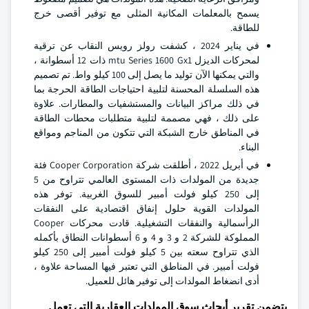
يسمح بالمعلمات المكانية المثلى مع توفير أقصى خرج
للطاقة.
في يناير 2024 ، كشفت رولز رويس النقاب عن ترقية
لمحركات الديزل mtu Series 1600 Gx1 ذات 12 أسطوانة ،
والتي يمكنها الآن توليد ما يصل إلى 100 كيلو واط. تم تصميم
هذه السلسلة المحسنة لتلبية احتياجات الطاقة الحرجة بما
في ذلك مراكز البيانات والمستشفيات والمطارات. علاوة
على ذلك ، فهي مصممة لتلبية متطلبات محطات الطاقة
في المناطق خارج الشبكة التي تتكون من المناجم ومواقع
البناء.
في أبريل 2022 ، أطلقت شركة Cooper Corporation فئة
جديدة من المولدات ذات المستوى العالمي تتراوح من 5
إلى 250 كيلو فولت أمبير للسوق الغربية. توفر هذه
المولدات القوية حلول إنفاق اقتصادية على النفقات
الرأسمالية والنفقات التشغيلية. قادت محركات Cooper
المملوكة للشركة 2 و 3 و 4 و 6 أسطوانات النطاق بأكمله
الذي تتراوح سعته بين 5 كيلو فولت أمبير إلى 250 كيلو
فولت أمبير. في المناطق التي تعتبر فيها المساحة علاوة ،
أدى انضغاط المولدات إلى توفير هائل للعميل.
يتضمن تقرير أبحاث سوق المولدات العقارية التي تعمل