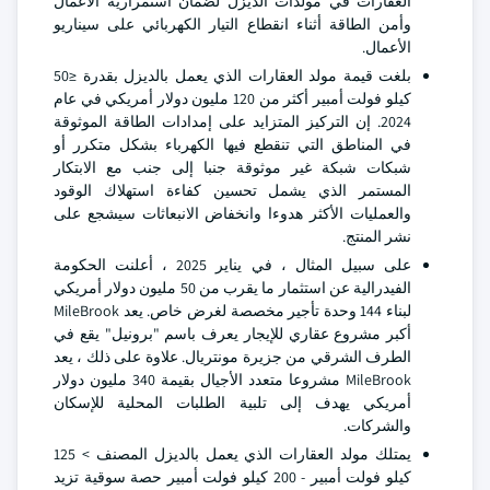
العقارات في مولدات الديزل لضمان استمرارية الأعمال
وأمن الطاقة أثناء انقطاع التيار الكهربائي على سيناريو
الأعمال.
بلغت قيمة مولد العقارات الذي يعمل بالديزل بقدرة ≤50
كيلو فولت أمبير أكثر من 120 مليون دولار أمريكي في عام
2024. إن التركيز المتزايد على إمدادات الطاقة الموثوقة
في المناطق التي تنقطع فيها الكهرباء بشكل متكرر أو
شبكات شبكة غير موثوقة جنبا إلى جنب مع الابتكار
المستمر الذي يشمل تحسين كفاءة استهلاك الوقود
والعمليات الأكثر هدوءا وانخفاض الانبعاثات سيشجع على
نشر المنتج.
على سبيل المثال ، في يناير 2025 ، أعلنت الحكومة
الفيدرالية عن استثمار ما يقرب من 50 مليون دولار أمريكي
لبناء 144 وحدة تأجير مخصصة لغرض خاص. يعد MileBrook
أكبر مشروع عقاري للإيجار يعرف باسم "برونيل" يقع في
الطرف الشرقي من جزيرة مونتريال. علاوة على ذلك ، يعد
MileBrook مشروعا متعدد الأجيال بقيمة 340 مليون دولار
أمريكي يهدف إلى تلبية الطلبات المحلية للإسكان
والشركات.
يمتلك مولد العقارات الذي يعمل بالديزل المصنف > 125
كيلو فولت أمبير - 200 كيلو فولت أمبير حصة سوقية تزيد