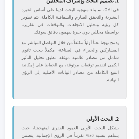
1. تصميم البحث وإشراف المحللين
في GMI، تم بناء منهجية البحث لدينا على أساس الخبرة
البشرية والتحقق الصارم والشفافية الكاملة. يتم تطوير
كل رؤية وتحليل الاتجاهات والتوقعات في تقاريرنا
بواسطة محللين ذوي خبرة يفهمون دقائق سوقك.
يدمج نهجنا بحثاً أولياً مكثفاً من خلال التواصل المباشر مع
المشاركين والخبراء في الصناعة، مكملاً ببحث ثانوي
شامل من مصادر عالمية موثقة. نطبق تحليل التأثير
الكمي لتقديم توقعات موثوقة، مع الحفاظ على إمكانية
التتبع الكاملة من مصادر البيانات الأصلية إلى الرؤى
النهائية.
2. البحث الأولي
يشكل البحث الأولي العمود الفقري لمنهجيتنا، حيث
يساهم بنسبة 80% تقريباً في الرؤى الإجمالية. يتضمن