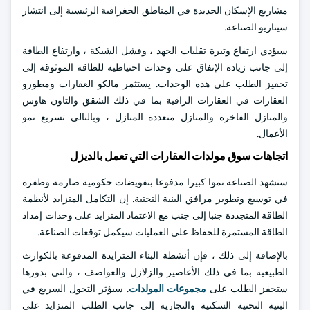
مشاريع الإسكان الجديدة في المناطق الجغرافية الرئيسية إلى انتشار
سيناريو الصناعة.
سيؤدي ارتفاع وتيرة تقلبات الجهد ، وفشل الشبكة ، وارتفاع الطاقة
إلى جانب زيادة الإنفاق على وحدات احتياطية للطاقة الموثوقة إلى
تحفيز الطلب على هذه الوحدات. يستثمر مالكو العقارات ومطورو
العقارات في العقارات الراقية بما في ذلك الشقق والتاون هاوس
والمنازل الفاخرة والمنازل متعددة المنازل ، وبالتالي تسريع نمو
الأعمال.
اتجاهات سوق مولدات العقارات التي تعمل بالديزل
ستشهد الصناعة نموا كبيرا مدفوعا بتفويضات حكومية صارمة وطفرة
في توسيع وتطوير مرافق البنية التحتية. إن التكامل المتزايد لأنظمة
الطاقة المتجددة جنبا إلى جنب مع الاعتماد المتزايد على وحدات إمداد
الطاقة المستمرة للحفاظ على العمليات سيكمل توقعات الصناعة.
بالإضافة إلى ذلك ، فإن أنشطة البناء المتزايدة المدفوعة بالكوارث
الطبيعية بما في ذلك الأعاصير والزلازل والعواصف ، والتي بدورها
ستحفز الطلب على
مجموعات المولدات
. سيؤثر التحول السريع في
البنية التحتية السكنية والتجارية إلى جانب الطلب المتزايد على