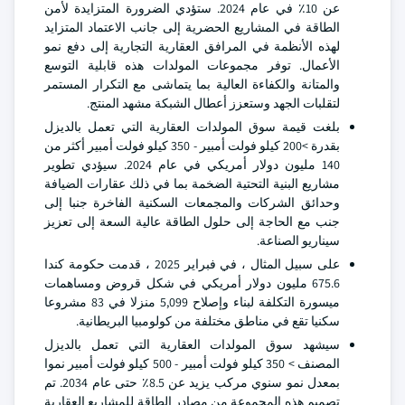
عن 10٪ في عام 2024. ستؤدي الضرورة المتزايدة لأمن
الطاقة في المشاريع الحضرية إلى جانب الاعتماد المتزايد
لهذه الأنظمة في المرافق العقارية التجارية إلى دفع نمو
الأعمال. توفر مجموعات المولدات هذه قابلية التوسع
والمتانة والكفاءة العالية بما يتماشى مع التكرار المستمر
لتقلبات الجهد وستعزز أعطال الشبكة مشهد المنتج.
بلغت قيمة سوق المولدات العقارية التي تعمل بالديزل
بقدرة >200 كيلو فولت أمبير - 350 كيلو فولت أمبير أكثر من
140 مليون دولار أمريكي في عام 2024. سيؤدي تطوير
مشاريع البنية التحتية الضخمة بما في ذلك عقارات الضيافة
وحدائق الشركات والمجمعات السكنية الفاخرة جنبا إلى
جنب مع الحاجة إلى حلول الطاقة عالية السعة إلى تعزيز
سيناريو الصناعة.
على سبيل المثال ، في فبراير 2025 ، قدمت حكومة كندا
675.6 مليون دولار أمريكي في شكل قروض ومساهمات
ميسورة التكلفة لبناء وإصلاح 5,099 منزلا في 83 مشروعا
سكنيا تقع في مناطق مختلفة من كولومبيا البريطانية.
سيشهد سوق المولدات العقارية التي تعمل بالديزل
المصنف > 350 كيلو فولت أمبير - 500 كيلو فولت أمبير نموا
بمعدل نمو سنوي مركب يزيد عن 8.5٪ حتى عام 2034. تم
تصميم هذه المجموعة من مصادر الطاقة للمشاريع العقارية