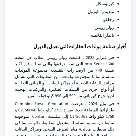
كيرلوسكار
ماهيندرا باورول
رحلكو
رولز رويس
يانمار القابضة
أخبار صناعة مولدات العقارات التي تعمل بالديزل
في فبراير 2025 ، كشفت رولز رويس النقاب عن منصة
mtu Series 1600 التي تمت ترقيتها والتي تمتلك قوة أكبر
بنسبة 40٪ من الإصدارات التقليدية. مجموعة المولدات
مناسبة تماما لمجموعة واسعة من التطبيقات التي تشمل
مرافق الرعاية الصحية أو مراكز البيانات أو المباني التجارية
أو أنواع أخرى من الشبكات الصغيرة والتركيبات الهجينة
لديها خرج كهربائي من 590 إلى 996 كيلو فولت أمبير.
في مايو 2024 ، عرضت Cummins Power Generation
طرازاتها المضافة حديثا بقدرة 2750 كيلو واط C2750D6E و
1750 كيلو واط C1750D6E إلى سلسلة Centum الموجودة
سابقا. تم تصميم السلسلة لتشغيل التطبيقات الهامة بما في
ذلك محطات معالجة مياه الصرف الصحي ومراكز البيانات
ومرافق الرعاية الصحية. هذه المولدات هي تصميم مضغوط