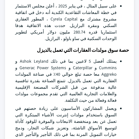
على سبيل المثال ، في يناير 2025 ، أعلن مجلس الاستثمار
في خطة المعاشات التقاعدية الكندية أنه دخل في اتفاقية
مشروع مشترك مع Cyrela Capital ، المطور العقاري
السكني ومقره البرازيل. حددت هذه الاتفاقية هدفا
استثماريا قدره 280.74 مليون دولار أمريكي لتطوير
الوحدات السكنية في ساو باولو ، البرازيل.
حصة سوق مولدات العقارات التي تعمل بالديزل
يمتلك أفضل 5 لاعبين بما في ذلك Ashok Leyland و
Cummins و Caterpillar و Generac Power Systems و
Aggreko معا حصة تبلغ حوالي 40٪ في صناعة المولدات
العقارية التي تعمل بالديزل. تتمتع الصناعة بقدرة تنافسية
عالية مدفوعة من قبل الشركات المصنعة الإقليمية
والعلامات التجارية العالمية التي تقدم مجموعات مولدات
فعالة وفعالة من حيث التكلفة.
ويعمل المشاركون الأساسيون على زيادة حصتهم في
السوق باستخدام مولدات إنترنت الأشياء المبتكرة التي
تعمل عن بعد ومنخفضة الانبعاثات والموفرة للوقود كأداة
لتوسيع الأسواق الناشئة، وتعزيز شبكات التجار، ودمج
خيارات التمويل المرنة بما في ذلك التأجير والتأجير الذي