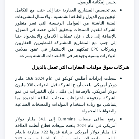
يحسن إمكانية الوصول.
يعد تخصيص المشاريع العقارية جنبا إلى جنب مع التكامل
الهجين بين الديزل والطاقة الشمسية ، والامتثال للتشريعات
البيئية الناشئة من العوامل الرئيسية التي تغير منظور
الشركة لتقديم المنتجات وتحقيق أعلى حصة في السوق.
بالإضافة إلى ذلك ، فإن عمليات الاندماج والاستحواذ جنبا
إلى جنب مع المشاريع المشتركة للمطورين العقاريين
وشركات EPC تمكنهم من الاستثمار في عقود بملايين
الدولارات وتنمية وجودهم في الاقتصادات الناشئة بسرعة.
شركات سوق مولدات العقارات التي تعمل بالديزل
سجلت إيرادات أطلس كوبكو في عام 2024 16.6 مليار
دولار أمريكي. بلغت أرباح الشركة قبل الضرائب 938 مليون
دولار أمريكي. بالإضافة إلى ذلك ، فإن التغييرات في نمو
الشركة مدفوعة باختراعات معدات الطاقة الجديدة بما
يتماشى مع زيادة استخدام المولدات والمضخات الصناعية
والضواغط المحمولة.
ارتفع صافي مبيعات Cummins إلى 34.1 مليار دولار
أمريكي في عام 2024. بلغت مبيعات قطاع أنظمة الطاقة
1.7 مليار دولار أمريكي بزيادة قدرها 22٪ مقارنة بالعام
الماضي. زادت الإيرادات من أمريكا الشمالية بنسبة 42٪