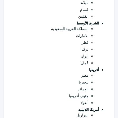
تايلاند
فيتنام
الفلبين
الشرق الأوسط
المملكة العربية السعودية
الامارات
قطر
تركيا
إيران
عُمان
أفريقيا
مصر
نيجيريا
الجزائر
جنوب أفريقيا
أنغولا
أمريكا اللاتينية
البرازيل