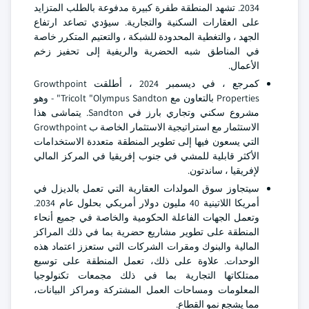
2034. تشهد المنطقة طفرة كبيرة مدفوعة بالطلب المتزايد
على العقارات السكنية والتجارية. سيؤدي تصاعد ارتفاع
الجهد ، والتغطية المحدودة للشبكة ، والتعتيم المتكرر خاصة
في المناطق شبه الحضرية والريفية إلى تحفيز زخم
الأعمال.
كمرجع ، في ديسمبر 2024 ، أطلقت Growthpoint
Properties بالتعاون مع Tricolt "Olympus Sandton" - وهو
مشروع سكني وتجاري بارز في Sandton. يتماشى هذا
الاستثمار مع استراتيجية الاستثمار الخاصة ب Growthpoint
التي يسعون فيها إلى تطوير المنطقة متعددة الاستخدامات
الأكثر قابلية للمشي في جنوب إفريقيا في المركز المالي
لإفريقيا ، ساندتون.
سيتجاوز سوق المولدات العقارية التي تعمل بالديزل في
أمريكا اللاتينية 40 مليون دولار أمريكي بحلول عام 2034.
وتعمل الجهات الفاعلة الحكومية والخاصة في جميع أنحاء
المنطقة على تطوير مشاريع حضرية بما في ذلك المراكز
المالية والبنوك ومقرات الشركات التي ستعزز اعتماد هذه
الوحدات. علاوة على ذلك، تعمل المنطقة على توسيع
ممتلكاتها التجارية بما في ذلك مجمعات تكنولوجيا
المعلومات ومساحات العمل المشتركة ومراكز البيانات،
مما يشجع نمو القطاع.