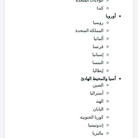
الولايات المتحدة
كندا
أوروبا
روسيا
المملكة المتحدة
ألمانيا
فرنسا
إسبانيا
النمسا
إيطاليا
آسيا والمحيط الهادئ
الصين
أستراليا
الهند
اليابان
كوريا الجنوبية
إندونيسيا
ماليزيا