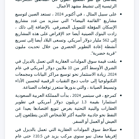
الرئيسية إلى تنشيط مشهد الأعمال.
على سبيل المثال ، في أكتوبر 2024 ، تستعد الصين لتوسيع
مشاريع "القائمة البيضاء" التي ستزيد من عدد مشاريع
الإسكان المؤهلة للتمويل المصرفي. بالإضافة إلى ذلك ،
زادت البنوك الصينية أيضا حد الإقراض على هذه المشاريع
إلى 562 مليار دولار أمريكي. وتسعى البلاد أيضا إلى تسريع
أنشطة إعادة التطوير الحضري من خلال تحديث مليون
"قرية حضرية".
بلغت قيمة سوق المولدات العقارية التي تعمل بالديزل في
الشرق الأوسط أكثر من 10 ملايين دولار أمريكي في عام
2024. زيادة الاستثمار نحو توسيع مراكز البيانات ومجمعات
التكنولوجيا إلى جانب دمج التقنيات الرقمية لتحسين الأداء
وتبسيط الصيانة ، والتي بدورها ستعزز توقعات الصناعة.
كمرجع ، في سبتمبر 2024 ، بدأت المملكة العربية السعودية
استثمارا بقيمة 1.3 تريليون دولار أمريكي في تطوير
العقارات والبنية التحتية بغرض تنويع اقتصادها بعيدا عن
النفط نحو جاذبية عالمية أكثر للأشخاص الذين يتطلعون إلى
العيش أو العمل أو السفر.
سيلاحظ سوق المولدات العقارية التي تعمل بالديزل في
إفريقيا معدل نمو سنوي مركب يزيد عن 10.5٪ حتى عام