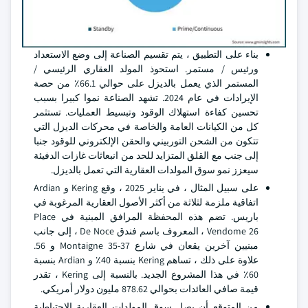
بناء على التطبيق ، يتم تقسيم الصناعة إلى وضع الاستعداد
ورئيس / مستمر. استحوذ المولد العقاري الرئيسي /
المستمر الذي يعمل بالديزل على حوالي 66.1٪ من حصة
الإيرادات في عام 2024. تشهد الصناعة نموا كبيرا بسبب
تحسين كفاءة استهلاك الوقود وتبسيط العمليات. تستثمر
كل من الكيانات العامة والخاصة في محركات الديزل التي
تتكون من الشحن التوربيني والحقن الإلكتروني للوقود جنبا
إلى جنب مع القلق المتزايد للحد من انبعاثات غازات الدفيئة
سيعزز نمو سوق المولدات العقارية التي تعمل بالديزل.
على سبيل المثال ، في يناير 2025 ، وقع Kering و Ardian
اتفاقية ملزمة لثلاثة من أكثر الأصول العقارية المرغوبة في
باريس. تضم هذه المحفظة المرافق المبنية في Place
Vendome 26 ، المعروف باسم فندق De Noce ، إلى جانب
مبنيين آخرين يقعان في شارع Montaigne 35-37 و 56.
علاوة على ذلك ، تساهم Kering بنسبة 40٪ و Ardian بنسبة
60٪ في هذا المشروع الجديد. بالنسبة إلى Kering ، تقدر
قيمة صافي العائدات بحوالي 878.62 مليون دولار أمريكي.
من المتوقع أن يصل سوق المولدات العقارية الاحتياطية