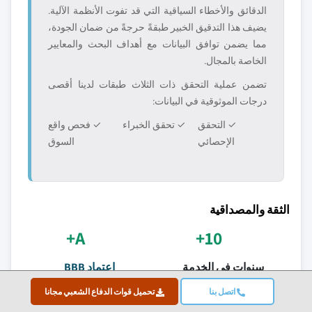
الدقائق والأخطاء السياقية التي قد تفوت الأنظمة الآلية.
يضيف هذا التدقيق الخبير طبقةً حرجةً من ضمان الجودة،
مما يضمن توافق البيانات مع أهداف البحث والمعايير
الخاصة بالمجال.
تضمن عملية التحقق ذات الثلاث طبقات لدينا أقصى
درجات الموثوقية في البيانات:
✓ التحقق
✓ تحقق الخبراء
✓ فحص واقع
الإحصائي
السوق
الثقة والمصداقية
A+
10+
سنوات في الخدمة
اعتماد BBB
تقديم متسق منذ
المعايير المهنية
اتصل بنا
تحميل قوات الدفاع الشعبي مجانا
التأسيس
والرضا