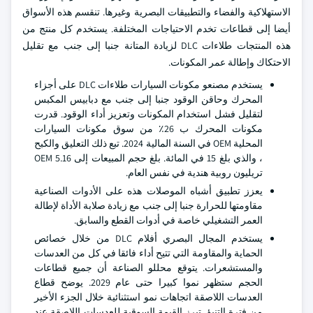
الاستهلاكية والفضاء والتطبيقات البصرية وغيرها. تنقسم هذه الأسواق
أيضا إلى قطاعات تخدم الاحتياجات المختلفة. يستخدم كل منتج من
هذه المنتجات طلاءات DLC لزيادة المتانة جنبا إلى جنب مع تقليل
الاحتكاك وإطالة عمر المكونات.
يستخدم مصنعو مكونات السيارات طلاءات DLC على أجزاء
المحرك وحاقن الوقود جنبا إلى جنب مع دبابيس المكبس
لتقليل فشل استخدام المكونات وتعزيز أداء الوقود. قدرت
مكونات المحرك ب 26٪ من سوق مكونات السيارات
المحلية OEM في السنة المالية 2024. تبع ذلك التعليق والكبح
، والذي بلغ 15 في المائة. بلغ حجم المبيعات إلى OEM 5.16
تريليون روبية هندية في نفس العام.
يعزز تطبيق أشباه الموصلات هذه على الأدوات الصناعية
مقاومتها للحرارة جنبا إلى جنب مع زيادة صلابة الأداة لإطالة
العمر التشغيلي خاصة في أدوات القطع والسابق.
يستخدم المجال البصري أفلام DLC من خلال خصائص
الحماية والمقاومة التي تتيح أداء فائقا في كل من العدسات
والمستشعرات. يتوقع محللو الصناعة أن جميع قطاعات
الحجم ستظهر نموا كبيرا حتى عام 2029. يوضح قطاع
العدسات اللاصقة اتجاهات نمو استثنائية خلال الجزء الأخير
من فترة التنبؤ. تبرز القيمة السوقية للعدسات اللاصقة عند