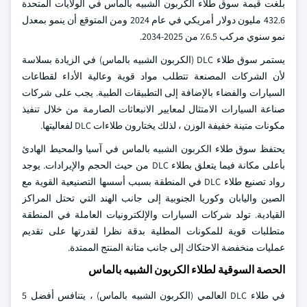
بلغت قيمة سوق طلاء الكربون الشبيه بالماس في الولايات المتحدة
432.6 مليون دولار أمريكي في عام 2024 ومن المتوقع أن ينمو بمعدل
نمو سنوي مركب 6.5٪ من 2025-2034.
يستمر سوق طلاء DLC (الكربون الشبيه بالماس) في الزيادة بسلاسة
لأن الشركات المصنعة تتطلب مواد قوية وعالية الأداء لقطاعات
السيارات والفضاء بالإضافة إلى التطبيقات الطبية. يجب على شركات
صناعة السيارات الامتثال لمعايير الانبعاثات الصارمة من خلال تنفيذ
مكونات متينة خفيفة الوزن ، لذلك يختارون طلاءات DLC لفعاليتها.
يحتفظ سوق طلاء الكربون الشبيه بالماس في آسيا والمحيط الهادئ
بأعلى مكانة فيما يتعلق بطلاء DLC من حيث الحجم والإيرادات. يوجد
رواد تصنيع طلاء DLC في المنطقة بسبب أسسها التصنيعية القوية مع
الصين واليابان وكوريا الجنوبية إلى جانب الهند التي تحتل المراكز
القيادية. تولد شركات السيارات والإلكترونيات العاملة في المنطقة
متطلبات قوية للمكونات المطلية بدقة نظرا لقدرتها على تقديم
عمليات منخفضة الاحتكاك إلى جانب متانة المنتج الممتدة.
الحصة السوقية لطلاء الكربون الشبيه بالماس
في طلاء DLC العالمي (الكربون الشبيه بالماس) ، يتنافس أفضل 5