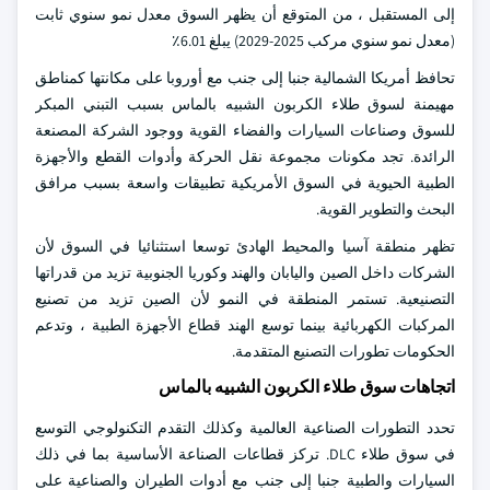
إلى المستقبل ، من المتوقع أن يظهر السوق معدل نمو سنوي ثابت
(معدل نمو سنوي مركب 2025-2029) يبلغ 6.01٪
تحافظ أمريكا الشمالية جنبا إلى جنب مع أوروبا على مكانتها كمناطق
مهيمنة لسوق طلاء الكربون الشبيه بالماس بسبب التبني المبكر
للسوق وصناعات السيارات والفضاء القوية ووجود الشركة المصنعة
الرائدة. تجد مكونات مجموعة نقل الحركة وأدوات القطع والأجهزة
الطبية الحيوية في السوق الأمريكية تطبيقات واسعة بسبب مرافق
البحث والتطوير القوية.
تظهر منطقة آسيا والمحيط الهادئ توسعا استثنائيا في السوق لأن
الشركات داخل الصين واليابان والهند وكوريا الجنوبية تزيد من قدراتها
التصنيعية. تستمر المنطقة في النمو لأن الصين تزيد من تصنيع
المركبات الكهربائية بينما توسع الهند قطاع الأجهزة الطبية ، وتدعم
الحكومات تطورات التصنيع المتقدمة.
اتجاهات سوق طلاء الكربون الشبيه بالماس
تحدد التطورات الصناعية العالمية وكذلك التقدم التكنولوجي التوسع
في سوق طلاء DLC. تركز قطاعات الصناعة الأساسية بما في ذلك
السيارات والطبية جنبا إلى جنب مع أدوات الطيران والصناعية على