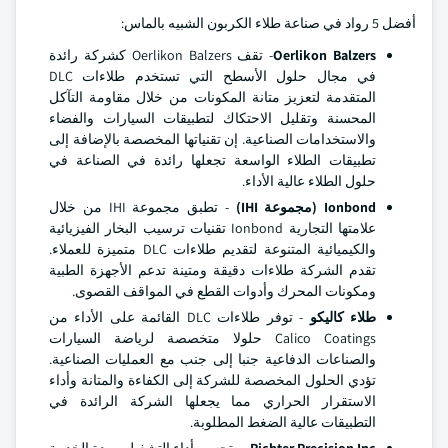
أفضل 5 رواد في صناعة طلاء الكربون الشبيه بالماس:
Oerlikon Balzers
- تقف Oerlikon Balzers كشركة رائدة
في مجال حلول الأسطح التي تستخدم طلاءات DLC
المتقدمة لتعزيز متانة المكونات من خلال مقاومة التآكل
المحسنة وتقليل الاحتكاك لتطبيقات السيارات والفضاء
والاستخدامات الصناعية. إن تقنياتها المخصصة بالإضافة إلى
تطبيقات الطلاء الواسعة تجعلها رائدة في الصناعة في
حلول الطلاء عالية الأداء.
Ionbond (مجموعة IHI)
- تطبق مجموعة IHI من خلال
علامتها التجارية Ionbond تقنيات ترسيب البخار الفيزيائية
والكيميائية المتنوعة لتقديم طلاءات DLC متميزة للعملاء.
تقدم الشركة طلاءات دقيقة ومتينة تدعم الأجهزة الطبية
ومكونات المحرك وأدوات القطع في المواقف القصوى.
طلاء كاليكو
- توفر طلاءات DLC القائمة على الأداء من
Calico Coatings حلولا متخصصة لرياضة السيارات
والصناعات الدفاعية جنبا إلى جنب مع العمليات الصناعية.
تؤدي الحلول المخصصة للشركة إلى الكفاءة والمتانة وأداء
الاستقرار الحراري مما يجعلها الشركة الرائدة في
التطبيقات عالية الضغط المطلوبة.