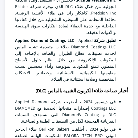
Richter Precision Inc
. - يتحسن أداء التشغيل ومدة الخدمة
الجزئية من خلال طلاء DLC الذي توفره شركة Richter
Precision Inc. كابتكار رائد في طلاء الأغشية الرقيقة.
تحافظ المنظمة على السيطرة التشغيلية من خلال كفاءتها
الداخلية مع خدمة العملاء لقيادة ابتكارات سوق الهندسة
والأدوات الدقيقة.
تطبق شركة Applied Diamond Coatings LLC
- Applied
Diamond Coatings LLC طلاءات متقدمة تشبه الماس
لخدمة تطبيقات قطاع الطيران والطاقة بالإضافة إلى
المكونات الإلكترونية من خلال نظام حلول الأسطح
المتطور. تتمتع المكونات بموثوقية وأداء محسنين بسبب
مقاومتها الكيميائية الاستثنائية وخصائص الاحتكاك
المنخفضة وصلابة استثنائية في الطلاء.
أخبار صناعة طلاء الكربون الشبيه بالماس (DLC)
في ديسمبر 2024 ، أصدرت شركة Applied Diamond
Coatings LLC إصدارات منتجاتها الجديدة مع DIAMOMED
DLC و DiamondV Coating التي تستهدف السمات
الفيزيائية المحسنة لكل من التطبيقات الطبية والصناعية.
في يوليو 2024 ، أطلقت Oerlikon Balzers طلاء الحاجز
البيئي BALORA TECH PRO للمكونات الهامة لصناعة