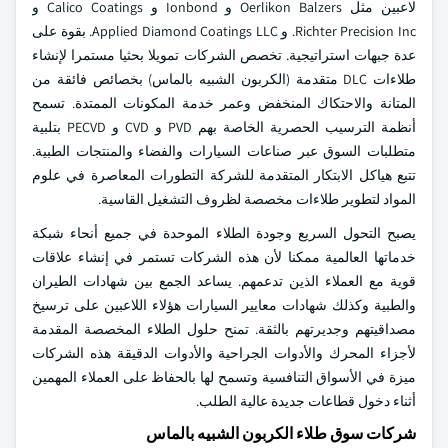
لاعبين مثل Oerlikon Balzers و Ionbond و Calico Coatings و
Richter Precision Inc. و Applied Diamond Coatings LLC. بقوة على
عدة جبهات استراتيجية. تخصص الشركات تمويلا بحثيا مستمرا لإنشاء
طلاءات DLC متقدمة (الكربون الشبيه بالماس) بخصائص فائقة من
المتانة والاحتكاك المنخفض وعمر خدمة المكونات الممتدة. تسمح
أنظمة الترسيب الحصرية الخاصة بهم PVD و CVD و PECVD بتلبية
متطلبات السوق عبر صناعات السيارات والفضاء والمنتجات الطبية.
تتبع هياكل الابتكار المتقدمة للشركة التطورات المعاصرة في علوم
المواد لتطوير طلاءات مخصصة لظروف التشغيل القاسية.
يصبح التحول السريع وجودة الطلاء الموحدة في جميع أنحاء شبكة
خدماتها العالمية ممكنا لأن هذه الشركات تستمر في إنشاء علاقات
قوية مع العملاء الذين تدعمهم. يساعد الجمع بين شهادات الطيران
والطبية وكذلك شهادات معايير السيارات هؤلاء اللاعبين على ترسيخ
مصداقيتهم وجديرتهم بالثقة. تمنح حلول الطلاء المخصصة المقدمة
لأجزاء المحرك والأدوات الجراحية والأدوات الدقيقة هذه الشركات
ميزة في الأسواق التنافسية وتسمح لها بالحفاظ على العملاء المهمين
أثناء دخول قطاعات جديدة عالية الطلب.
شركات سوق طلاء الكربون الشبيه بالماس