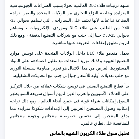
تشهد ترتيبات طلاء DLC العالمية تحولا بسبب الصراعات الجيوسياسية
المتزايدة وخاصة النزاع التجاري بين الولايات المتحدة والصين. تواجه
الصناعة تداعيات لأنها تعتمد على السيارات ، التي تساهم بحوالي 35-
40٪ من الطلب على طلاء DLC وموردي الإلكترونيات ، وتساهم
بحوالي 25-30٪ جنبا إلى جنب مع شركات التصنيع الدقيقة ، ومع ذلك
لم يتم تطبيق إعفاءات التعريفة عليها مباشرة.
يعمل مقدمو طلاء DLC داخل الولايات المتحدة على توطين موارد
التصنيع الحيوية وكذلك توريد المعدات مع تقليل اعتمادهم على المواد
المستوردة. الغرض من هذا الانتقال هو تعزيز مقاومة سلسلة التوريد
مع جلب تعديلات أولية للأسعار جنبا إلى جنب مع التعديلات التشغيلية.
بدأ قطاع التصنيع الصيني في توسيع شبكات عملائه من خلال التركيز
على العملاء الآسيويين والعرب الذين لديهم أسواق سريعة النمو. يظهر
السوق إمكانات شراء قوية في جميع أنحاء العالم ، ومع ذلك تواجه
إمكانية وصول المصنعين الغربيين إلى الإمدادات شكوكا متزايدة مما
يدفع المنتجين إلى تحسين خصوصية منتجاتهم وجودة منتجاتهم
للمنافسة على نطاق عالمي.
تحليل سوق طلاء الكربون الشبيه بالماس