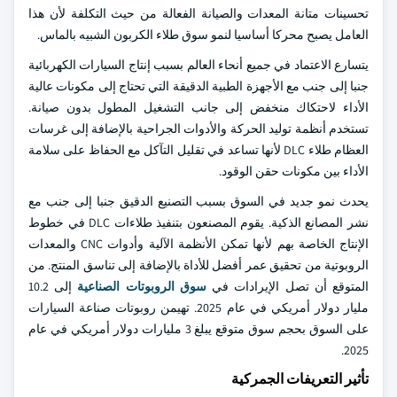
تحسينات متانة المعدات والصيانة الفعالة من حيث التكلفة لأن هذا
العامل يصبح محركا أساسيا لنمو سوق طلاء الكربون الشبيه بالماس.
يتسارع الاعتماد في جميع أنحاء العالم بسبب إنتاج السيارات الكهربائية
جنبا إلى جنب مع الأجهزة الطبية الدقيقة التي تحتاج إلى مكونات عالية
الأداء لاحتكاك منخفض إلى جانب التشغيل المطول بدون صيانة.
تستخدم أنظمة توليد الحركة والأدوات الجراحية بالإضافة إلى غرسات
العظام طلاء DLC لأنها تساعد في تقليل التآكل مع الحفاظ على سلامة
الأداء بين مكونات حقن الوقود.
يحدث نمو جديد في السوق بسبب التصنيع الدقيق جنبا إلى جنب مع
نشر المصانع الذكية. يقوم المصنعون بتنفيذ طلاءات DLC في خطوط
الإنتاج الخاصة بهم لأنها تمكن الأنظمة الآلية وأدوات CNC والمعدات
الروبوتية من تحقيق عمر أفضل للأداة بالإضافة إلى تناسق المنتج. من
المتوقع أن تصل الإيرادات في
سوق الروبوتات الصناعية
إلى 10.2
مليار دولار أمريكي في عام 2025. تهيمن روبوتات صناعة السيارات
على السوق بحجم سوق متوقع يبلغ 3 مليارات دولار أمريكي في عام
2025.
تأثير التعريفات الجمركية