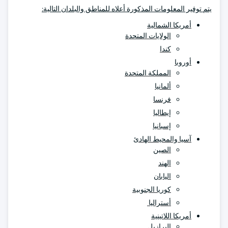
يتم توفير المعلومات المذكورة أعلاه للمناطق والبلدان التالية:
أمريكا الشمالية
الولايات المتحدة
كندا
أوروبا
المملكة المتحدة
ألمانيا
فرنسا
إيطاليا
إسبانيا
آسيا والمحيط الهادئ
الصين
الهند
اليابان
كوريا الجنوبية
أستراليا
أمريكا اللاتينية
البرازيل