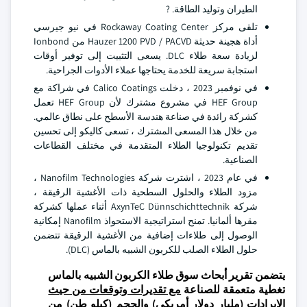
الطيران وتوليد الطاقة. ?
تلقى مركز Rockaway Coating Center في نيو جيرسي
أداة هجينة حديثة Hauzer 1200 PVD / PACVD من Ionbond
لزيادة سعة طلاء DLC. يسعى التثبيت إلى توفير أوقات
استجابة سريعة للخدمة يحتاجها عملاء الأدوات الجراحية.
في نوفمبر 2023 ، دخلت Calico Coatings في شراكة مع
HEF Group في مشروع مشترك لأن HEF Group تعمل
كشركة رائدة في صناعة هندسة الأسطح على نطاق عالمي.
من خلال هذا المسعى المشترك ، تسعى كاليكو إلى تحسين
تقديم تكنولوجيا الطلاء المتقدمة في مختلف القطاعات
الصناعية.
في عام 2023 ، اشترت شركة Nanofilm Technologies ،
مزود الطلاء والحلول السطحية ذات الأغشية الرقيقة ،
شركة AxynTeC Dünnschichttechnik أثناء عملها كشركة
مقرها ألمانيا. تمنح استراتيجية الاستحواذ Nanofilm إمكانية
الوصول إلى طلاءات إضافية من الأغشية الرقيقة تتضمن
حلول الطلاء الصلب للكربون الشبيه بالماس (DLC).
يتضمن تقرير أبحاث سوق طلاء الكربون الشبيه بالماس
تغطية متعمقة للصناعة
مع تقديرات وتوقعات من حيث
الإيرادات (مليار دولار أمريكي) والحجم (كيلو طن) من