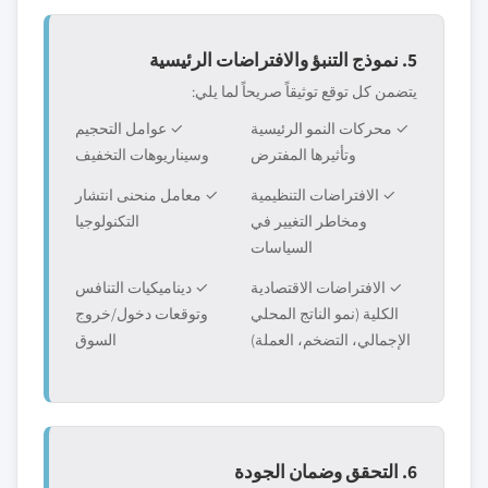
5. نموذج التنبؤ والافتراضات الرئيسية
يتضمن كل توقع توثيقاً صريحاً لما يلي:
✓ محركات النمو الرئيسية
✓ عوامل التحجيم
وتأثيرها المفترض
وسيناريوهات التخفيف
✓ الافتراضات التنظيمية
✓ معامل منحنى انتشار
ومخاطر التغيير في
التكنولوجيا
السياسات
✓ الافتراضات الاقتصادية
✓ ديناميكيات التنافس
الكلية (نمو الناتج المحلي
وتوقعات دخول/خروج
الإجمالي، التضخم، العملة)
السوق
6. التحقق وضمان الجودة