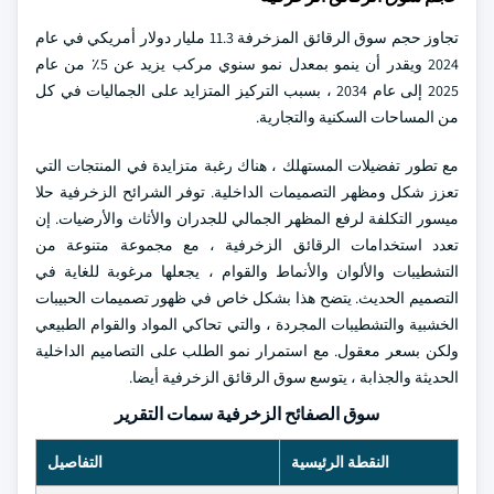
تجاوز حجم سوق الرقائق المزخرفة 11.3 مليار دولار أمريكي في عام
2024 ويقدر أن ينمو بمعدل نمو سنوي مركب يزيد عن 5٪ من عام
2025 إلى عام 2034 ، بسبب التركيز المتزايد على الجماليات في كل
من المساحات السكنية والتجارية.
مع تطور تفضيلات المستهلك ، هناك رغبة متزايدة في المنتجات التي
تعزز شكل ومظهر التصميمات الداخلية. توفر الشرائح الزخرفية حلا
ميسور التكلفة لرفع المظهر الجمالي للجدران والأثاث والأرضيات. إن
تعدد استخدامات الرقائق الزخرفية ، مع مجموعة متنوعة من
التشطيبات والألوان والأنماط والقوام ، يجعلها مرغوبة للغاية في
التصميم الحديث. يتضح هذا بشكل خاص في ظهور تصميمات الحبيبات
الخشبية والتشطيبات المجردة ، والتي تحاكي المواد والقوام الطبيعي
ولكن بسعر معقول. مع استمرار نمو الطلب على التصاميم الداخلية
الحديثة والجذابة ، يتوسع سوق الرقائق الزخرفية أيضا.
سوق الصفائح الزخرفية سمات التقرير
النقطة الرئيسية
التفاصيل