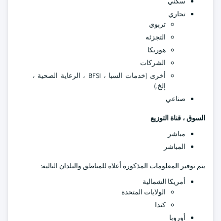
سكني
تجاري
تربوي
التجزئه
هوريكا
الشركات
أخرى (خدمات السبا ، BFSI ، الرعاية الصحية ،
إلخ.)
صناعي
السوق ، قناة التوزيع
مباشر
المباشر
يتم توفير المعلومات المذكورة أعلاه للمناطق والبلدان التالية:
أمريكا الشمالية
الولايات المتحدة
كندا
أوروبا