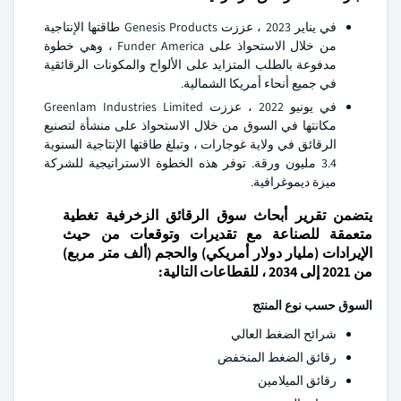
في يناير 2023 ، عززت Genesis Products طاقتها الإنتاجية
من خلال الاستحواذ على Funder America ، وهي خطوة
مدفوعة بالطلب المتزايد على الألواح والمكونات الرقائقية
في جميع أنحاء أمريكا الشمالية.
في يونيو 2022 ، عززت Greenlam Industries Limited
مكانتها في السوق من خلال الاستحواذ على منشأة لتصنيع
الرقائق في ولاية غوجارات ، وتبلغ طاقتها الإنتاجية السنوية
3.4 مليون ورقة. توفر هذه الخطوة الاستراتيجية للشركة
ميزة ديموغرافية.
يتضمن تقرير أبحاث سوق الرقائق الزخرفية تغطية
متعمقة للصناعة مع تقديرات وتوقعات من حيث
الإيرادات (مليار دولار أمريكي) والحجم (ألف متر مربع)
من 2021 إلى 2034 ، للقطاعات التالية:
السوق حسب نوع المنتج
شرائح الضغط العالي
رقائق الضغط المنخفض
رقائق الميلامين