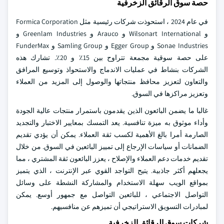
حصة سوق الرقائق الزخرفية
في عام 2024 ، استحوذت شركات رئيسية مثل Formica Corporation
و Wilsonart International و Arauco و Greenlam Industries و
Sonae Industries و Egger Group و Samling Group و FunderMax
على حصة سوقية مجمعة تتراوح بين 15٪ و 20٪. تشارك هذه
الشركات بنشاط في عمليات الاندماج والاستحواذ وتوسيع المرافق
والتعاون لتعزيز محافظ منتجاتها والوصول إلى المزيد من العملاء
وتعزيز مراكزها في السوق.
غالبا ما يضمن البائعون الذين يقدمون باستمرار منتجات عالية الجودة
وأداء موثوق به ميزة تنافسية. يعد التمسك بمعايير الاختبار والتجديد
الصارمة أمرا بالغ الأهمية لكسب ثقة العملاء. يمكن أن يؤدي تقديم
الضمانات أو سياسات الإرجاع إلى تمييز البائعين في السوق. من خلال
تقديم خدمات دعم العملاء والإصلاح ، يعزز البائعون ثقة المشتري ، مما
يجعلهم أكثر جاذبية. يتيح التواجد القوي عبر الإنترنت ، الذي يتميز
بمواقع الويب سهلة الاستخدام والمشاركة النشطة على وسائل
التواصل الاجتماعي ، للبائعين التواصل مع جمهور أوسع. يمكن
لمبادرات التسويق الاستراتيجي أن تميزهم عن منافسيهم.
شركات سوق الرقائق الزخرفية