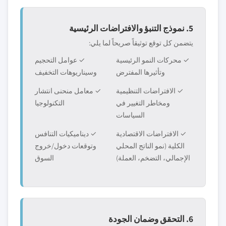
5. نموذج التنبؤ والافتراضات الرئيسية
يتضمن كل توقع توثيقاً صريحاً لما يلي:
✓ محركات النمو الرئيسية
✓ عوامل التحجيم
وتأثيرها المفترض
وسيناريوهات التخفيف
✓ الافتراضات التنظيمية
✓ معامل منحنى انتشار
ومخاطر التغيير في
التكنولوجيا
السياسات
✓ الافتراضات الاقتصادية
✓ ديناميكيات التنافس
الكلية (نمو الناتج المحلي
وتوقعات دخول/خروج
الإجمالي، التضخم، العملة)
السوق
6. التحقق وضمان الجودة