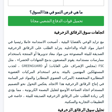
ما هي فرص النمو في هذا السوق؟
تحميل قوات الدفاع الشعبي مجانا
اتجاهات سوق الرقائق الزخرفية
مع تزايد الوعي بالقضايا البيئية ، أصبحت الاستدامة عاملا رئيسيا في
اختيار مواد البناء والداخلية. يتزايد الطلب على الرقائق الزخرفية
الصديقة للبيئة المصنوعة من مواد معاد تدويرها أو المنتجة باستخدام
ممارسات مستدامة. يقوم المصنعون بدمج الشهادات الخضراء ، مثل
FSC (مجلس الإشراف على الغابات) أو GREENGUARD ، لجذب
المستهلكين المهتمين بالبيئة. يدعم استخدام المركبات العضوية
المتطايرة المنخفضة (المركب العضوي المتطاير) والمواد غير السامة
في إنتاج الرقائق الزخرفية هذا الاتجاه. يعكس التحول نحو التصميم
المستدام اتجاه الصناعة الأوسع لتقليل البصمة الكربونية ، مما يؤدي
إلى زيادة الطلب على الرقائق الزخرفية الصديقة للبيئة ، خاصة في
التطبيقات التجارية والسكنية.
تحليل سوق الرقائق الزخرفية