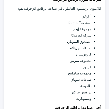
اللاعبون الرئيسيون العاملون في صناعة الرقائق الزخرفية هم:
أراوكو
منتجات Duratuff
مجموعة إيجر
شركة فورميكا
الصندوق التمويلي
صناعات جرينلام
كرونوسبان
مجموعة ميرينو
فليدير
مجموعة ساملينج
صناعات سوناي
طافيسة
ترافيس بيركنز
ويلسونارت
أخبار صناعة الرقائق الزخرفية