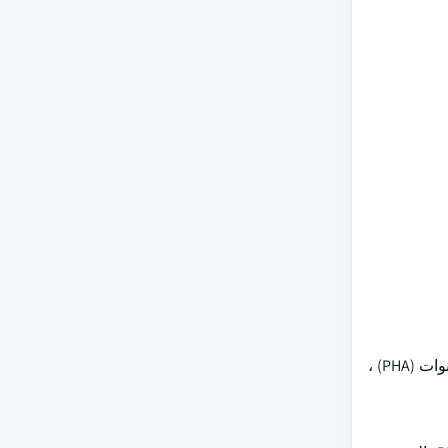
على أساس المواد ، ينقسم سوق أفلام التعبئة والتغليف القابلة للتحلل إلى حمض البولي لاكتيك (PLA) ، والخيزران ، والبولي هيدروكسي ألكانوات (PHA) ،