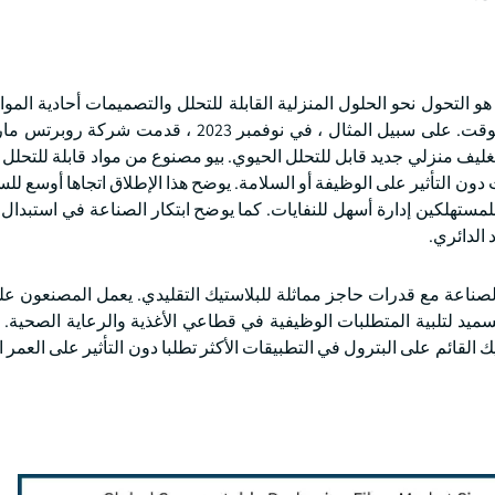
 هو التحول نحو الحلول المنزلية القابلة للتحلل والتصميمات أحادية المو
تلبية السياسات التنظيمية واحتياجات المستهلكين في نفس الوقت. على سبيل المثال ، في نوفمبر 023
ها المملكة المتحدة ، "Biyo" ، وهو فيلم تغليف منزلي جديد قابل للتحلل الحيوي. بيو مصنوع من مواد قابلة لل
ت دون التأثير على الوظيفة أو السلامة. يوضح هذا الإطلاق اتجاها أوسع ل
مستهلكين إدارة أسهل للنفايات. كما يوضح ابتكار الصناعة في استبدال 
 الدائري.
بالصناعة مع قدرات حاجز مماثلة للبلاستيك التقليدي. يعمل المصنعون 
تسميد لتلبية المتطلبات الوظيفية في قطاعي الأغذية والرعاية الصحية.
ك القائم على البترول في التطبيقات الأكثر تطلبا دون التأثير على العمر 