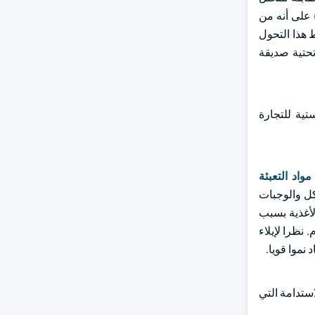
في الخدمات اللوجستية للتجارة الإلكترونية لأنها خفيفة الوزن ومرنة وقابلة للتحلل. تنص مؤسسة الهند لأسهم العلامة التجارية (IBEF) على أنه من
ي من 125 مليار دولار أمريكي في عام 2024 إلى 345 مليار دولار أمريكي بحلول عام 2030. يسلط هذا التحول
تحتية صديقة
تية للتجارة
مواد التعبئة
كل والوجبات
لأغذية بسبب
 نظرا لإيلاء
نموا قويا.
استدامة التي