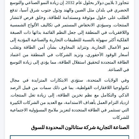
تتجاوز 3 بلايين دولار بحلول عام 2032. إن زيادة النمو الصناعي والتوسع
الحضري في بلدان مثل الصين والهند ودول جنوب شرق آسيا، تدفع
الطلب على حلول موثوقة ومستدامة للطاقة، وخلق فرص لانتشار
المنتجات. وسيؤدي الانخفاض المستمر في تكاليف الألواح الشمسية
واللافقريات في المنطقة إلى جعل النظم القائمة بذاتها ذات الصبغة
الفلكية أكثر سهولة بالنسبة للتطبيقات التجارية والصناعية المؤدية إلى
نمو الأعمال التجارية. وتتزايد المخاوف بشأن أمن الطاقة وتقلب
أسعار الوقود الأحفوري، وتزيد الشركات في المنطقة من اعتماد
الطاقة المتجددة لتحقيق استقلال الطاقة، مما يؤدي إلى زيادة التوسع
في الصناعة.
وفي الولايات المتحدة، ستؤدي الابتكارات المتزايدة في مجال
تكنولوجيا اللافقارات الفولطية، بما في ذلك سمات من قبيل الرصد
الذكي والتكامل مع نظم تخزين الطاقة، إلى زيادة تغل المنتجات.
ازدياد التزام العمل بأهداف الاستدامة، مع العديد من الشركات الكبيرة
التي تستثمر في الطاقة المتجددة لتعزيز ملامح المسؤولية الاجتماعية
للشركات
الصناعة التجارية شركة ستانالون المحدودة للسوق