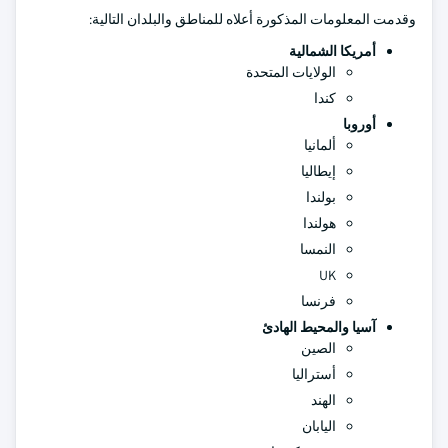
وقدمت المعلومات المذكورة أعلاه للمناطق والبلدان التالية:
أمريكا الشمالية
الولايات المتحدة
كندا
أوروبا
ألمانيا
إيطاليا
بولندا
هولندا
النمسا
UK
فرنسا
آسيا والمحيط الهادئ
الصين
أستراليا
الهند
اليابان