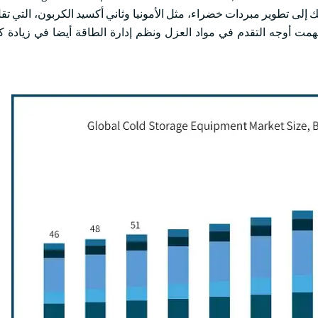
their carbon footprint and lower th. وقد أدى ذلك إلى تطوير مبردات خضراء، مثل الأمونيا وثاني أكسيد الكربون، ا
 أسهمت أوجه التقدم في مواد العزل ونظم إدارة الطاقة أيضا في زيادة 