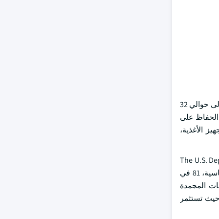
واستناداً إلى النوع، استأثر قطاع الغرف الباردة بإيرادات بلغت نحو 19 بليون دولار من دولارات الولايات المتحدة في عام 2023 ويتوقع أن تصل إلى حوالي 32
ؤولة عن الحفاظ على
يز الأغذية،
The U.S. De
billion cubic feet) in 2023. وتمثل طاقة التخزين المبردة المستعملة، التي تعرف بأنها المساحة الفعلية المستخدمة في تخزين السلع الأساسية، 81 في
 على المنتجات المجمدة
 حيث تستثمر