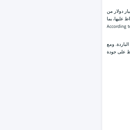
طاع المشروبات الغذائية 35 مليار دولار من دولارات الولايات المتحدة في عام 2023 ومن المرجح أن يتجاوز 61 مليار دولار من
لحفاظ عليها، بما
According to 
لباردة. ومع
فظ على جودة