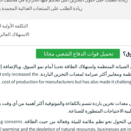
زيادة الطلب على المنتجات الغذائية المجمدة و
التكلفة الأولية 
الاستهلاك العالي
وق؟
تحميل قوات الدفاع الشعبي مجانا
 الصيانة المنتظمة واستهلاك الطاقة تحديا أمام نمو السوق. وبالإضافة إ
الشواغل المتزايدة بشأن الاستدامة البيئية وكفاءة الطاقة إلى تنفيذ أنظمة ومعايير أكثر صرامة 
cost of production for manufacturers but has also made it challeng
 معدات تخزين باردة تتسم بالكفاءة والموثوقية أكثر أهمية من أي وقت 
بية الاحتياجات المتطورة للصناعة.
ويتمثل أحد الاتجاهات الرئيسية في صناعة معدات التخزين الباردة في الت
l warming and the depletion of natural resources, businesses are in