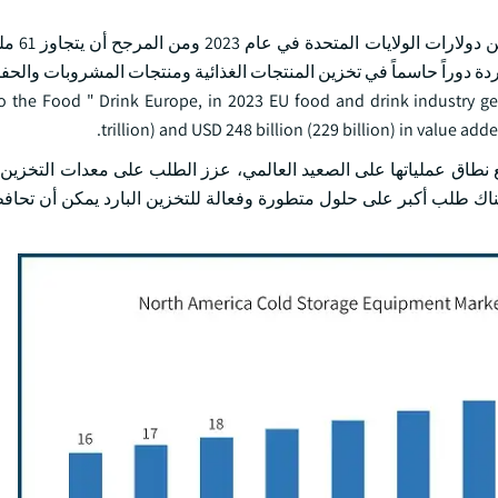
واستناداً إلى الطلب، عبر ق
203. وتؤدي معدات التخزين الباردة دوراً حاسماً في تخزين المنتجات الغذائية ومنتجات المشروبات وا
the Food " Drink Europe, in 2023 EU food and drink industry generates a turn
trillion) and USD 248 billion (229 billion) in value add
 نطاق عملياتها على الصعيد العالمي، عزز الطلب على معدات التخزين ا
هناك طلب أكبر على حلول متطورة وفعالة للتخزين البارد يمكن أن تحا