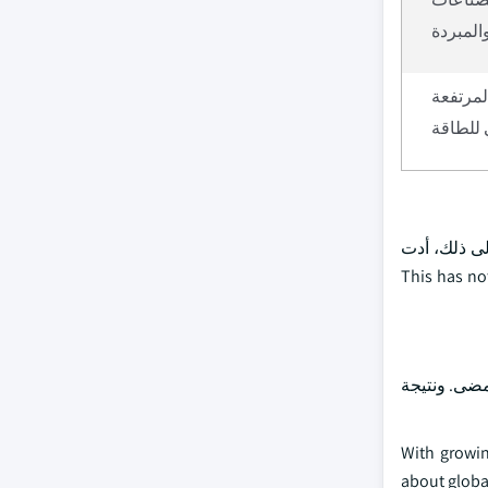
المبردة
المرتفعة
 للطاقة
لى ذلك، أدت
لمعدات التخزين الباردة. This has not only increased the
مضى. ونتيجة
حول نحو نظم ملائمة للبيئة وفعالة من حيث الطاقة. With growing concerns
about globa