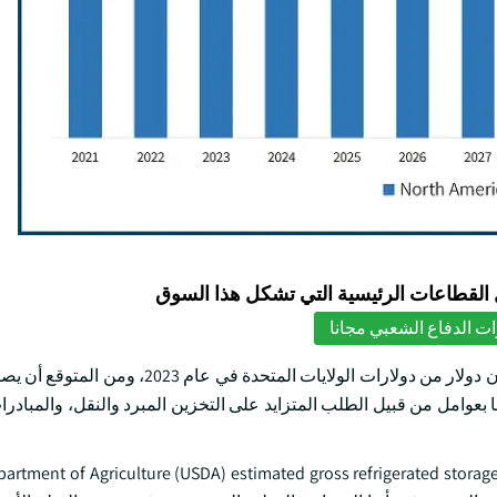
لقطاعات الرئيسية التي تشكل هذا السوق
ت الدفاع الشعبي مجانا
وتجاوز حجم سوق معدات التخزين الباردة في أمريكا الشمالية 18 بليون دولار من دولارات الولا
ر من دولارات الولايات المتحدة بحلول عام 2032، مدفوعا بعوامل من قبيل الطلب المتزايد على التخزين المبرد والنقل، و
partment of Agriculture (USDA) estimated gross refrigerated storage