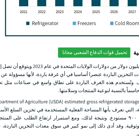
ية
تحميل قوات الدفاع الشعبي مجانا
ولارات الولايات المتحدة بحلول عام 2032. وتعد معدات التخزين الباردة عنصرا أساسيا في أي غرفة باردة، لأنها مس
ف. وتُستخدم هذه الغرف الباردة على نطاق واسع في صناعات مثل تجه
سماً بالنسبة لنوعية المنتجات وسلامتها.
partment of Agriculture (USDA) estimated gross refrigerated storage
المائة من المساحة الإجمالية. وبلغ مجموع عدد مستودعات التبريد ٩٠٠ مستودع. ونتيجة لذلك، ومع استمرار ارتفاع الطلب
موثوقية. وقد أدى ذلك إلى نمو كبير في سوق معدات التخزين الباردة،
.