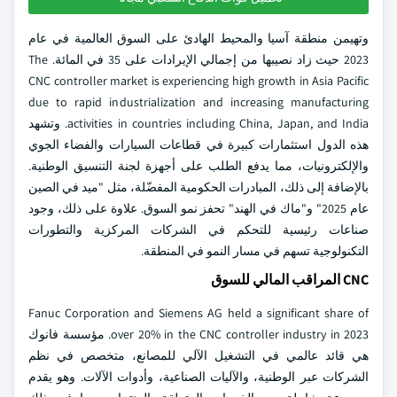
وتهيمن منطقة آسيا والمحيط الهادئ على السوق العالمية في عام
2023 حيث زاد نصيبها من إجمالي الإيرادات على 35 في المائة. The
CNC controller market is experiencing high growth in Asia Pacific
due to rapid industrialization and increasing manufacturing
activities in countries including China, Japan, and India. وتشهد
هذه الدول استثمارات كبيرة في قطاعات السيارات والفضاء الجوي
والإلكترونيات، مما يدفع الطلب على أجهزة لجنة التنسيق الوطنية.
بالإضافة إلى ذلك، المبادرات الحكومية المفضّلة، مثل "ميد في الصين
عام 2025" و"ماك في الهند" تحفز نمو السوق. علاوة على ذلك، وجود
صناعات رئيسية للتحكم في الشركات المركزية والتطورات
التكنولوجية تسهم في مسار النمو في المنطقة.
CNC المراقب المالي للسوق
Fanuc Corporation and Siemens AG held a significant share of
over 20% in the CNC controller industry in 2023. مؤسسة فانوك
هي قائد عالمي في التشغيل الآلي للمصانع، متخصص في نظم
الشركات عبر الوطنية، والآليات الصناعية، وأدوات الآلات. وهو يقدم