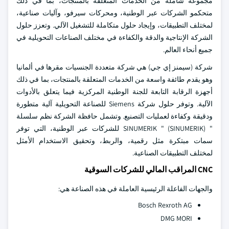
مجموعة شاملة من الخدمات المتعلقة بالمنتجات، بما في ذلك
متحكمو الشركات عبر الوطنية، ومحركات سيرفو، وآليات صناعية،
لمختلف التطبيقات، وإيجاد حلول متكاملة للتشغيل الآلي. وتعزز حلول
الشركة الإنتاجية والدقة والكفاءة في مختلف الصناعات التحويلية في
جميع أنحاء العالم.
شركة (سيمنز إي جي) هي شركة متعددة الجنسيات مقرها في ألمانيا
وهو يقدم طائفة واسعة من الخدمات المتعلقة بالمنتجات، بما في ذلك
أجهزة الرقابة التابعة للجنة الوطنية المركزية فيما يتعلق بالأدوات
الآلية. وتوفر حلول شركة Siemens للصناعة التحويلية آلية متطورة
ودقيقة وكفاءة لعمليات التصنيع. وتشمل حافظة الشركة نظم سلسلة
" SINUMERIK " (SINUMERIK) للشركات عبر الوطنية، التي توفر
سمات مبتكرة مثل رقمية، والربط، وتحقيق الاستخدام الأمثل
لمختلف التطبيقات الصناعية.
CNC المراقب المالي للشركات السوقية
والجهات الفاعلة الرئيسية العاملة في هذه الصناعة هي:
Bosch Rexroth AG
DMG MORI