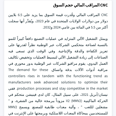
CNC المراقب المالي حجم السوق
CNC المراقب المالي وقُدرت قيمة السوق بما يزيد على 6.5 بلايين
دولار من دولارات الولايات المتحدة في عام 2023، ويُقدَّر أنها سجلت
أكثر من 5.5 في المائة بين عامي 2024 و2032.
ويمثل التشغيل الآلي المتزايد في عمليات التصنيع دافعاً كبيراً للنمو
بالنسبة لصناعة متحكمي الشركات عبر الوطنية نظراً لقدرتها على
تعزيز الكفاءة والدقة والإنتاجية. وفي الوقت الذي تسعى فيه
الصناعات إلى زيادة التشغيل الآلي لتبسيط العمليات وتخفيض تكاليف
العمل اليدوي، يقوم مراقبو الشركات عبر الوطنية بدور محوري في
مراقبة أدوات الآلات بدقة واتساق. The demand for these
controllers rises in tandem with the functioning trend as
manufacturers seek advanced solutions to optimize their
production processes and stay competitive in the market. ففي
نيسان/أبريل 2021، على سبيل المثال، كان لدى فينيشن متحكم في
الحركة الماكينية V2 (MMV2) مزوداً ببرمجة خالية من الشفرة، و "
مشغلين لللعب " ، وآلية معدات طابقية للمصنع. ويسمح MMV2
للمستخدمين بمحاكاة المعدات اللاسلكية وبرمجتها على الإنترنت في