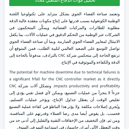
تحميل قوات الدفاع الشعبي مجانا
وتعتمد صناعة الفضاء الجوي بشكل متزايد على تكنولوجيا اللجنة
الوطنية الكونغولية بسبب قدرتها على إنتاج مكونات معقدة عالية الدقة
مطلوبة للطائرات والمركبات الفضائية. ويمكِّن المتحكمون في
الشركات عبر الوطنية من التحكم الدقيق في عمليات الآلات، بما يكفل
الامتثال لمعايير الفضاء الجوي الصارمة. وبما أن صناعة الفضاء الجوي
تواصل التوسع على الصعيد العالمي لتلبية الطلب، فمن المتوقع أن
ترتفع الحاجة إلى متحكمي شركة CNC بالترادف، مدفوعاً بالحاجة إلى
الدقة والكفاءة والموثوقية في الإنتاج.
The potential for machine downtime due to technical failures is
a significant frfall for the CNC controller market as it directly
impacts productivity and profitability. وتشكل آلات شركة CNC
جزءاً لا يتجزأ من عمليات التصنيع، ويمكن لأي فشل تقني يؤدي إلى
تقليص الوقت أن يعطل جداول الإنتاج، ويؤخر عمليات التسليم،
ويُجري إصلاحات مكلفة. ولا يؤثر هذا التباطؤ في كفاءة عملية التصنيع
فحسب، بل يقوض أيضا مدى رضا العملاء وقدرتهم على المنافسة.
ومن ثم، فإن التخفيف من الإخفاقات التقنية والتقليل إلى أدنى حد من
وقت التعطل الآلي أمران حاسمان في استدامة النمو في السوق.