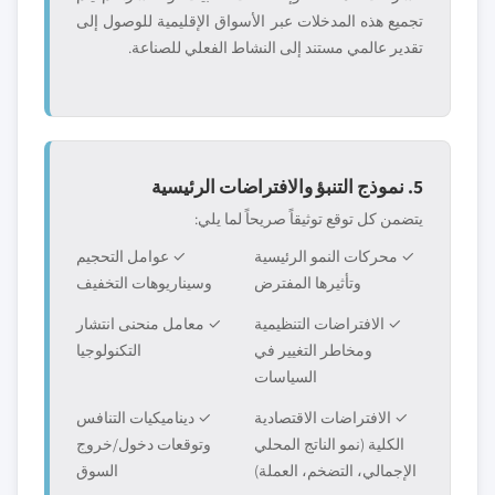
تجميع هذه المدخلات عبر الأسواق الإقليمية للوصول إلى
تقدير عالمي مستند إلى النشاط الفعلي للصناعة.
5. نموذج التنبؤ والافتراضات الرئيسية
يتضمن كل توقع توثيقاً صريحاً لما يلي:
✓ محركات النمو الرئيسية
✓ عوامل التحجيم
وتأثيرها المفترض
وسيناريوهات التخفيف
✓ الافتراضات التنظيمية
✓ معامل منحنى انتشار
ومخاطر التغيير في
التكنولوجيا
السياسات
✓ الافتراضات الاقتصادية
✓ ديناميكيات التنافس
الكلية (نمو الناتج المحلي
وتوقعات دخول/خروج
الإجمالي، التضخم، العملة)
السوق