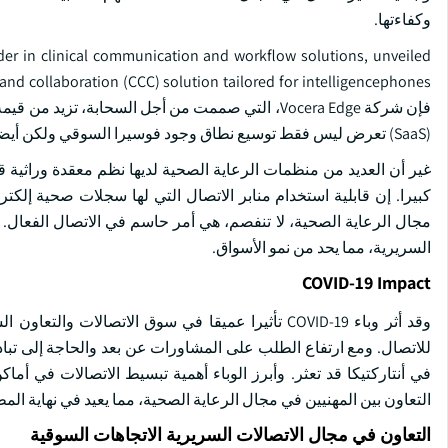
وكفاءتها.
der in clinical communication and workflow solutions, unveiled
فإن شركة Vocera Edge، التي صممت من أجل السحابة،
(SaaS) تعرض ليس فقط توسيع نطاق وجود فوسيرا السوقي ولكن أيضاً توسيع نطاق استخدام الأطباء للحالات،
غير أن العديد من منظمات الرعاية الصحية لديها نظم معقدة وراثية ق
كبيرا. إن قابلية استخدام منابر الاتصال التي لها سجلات صحية إلكت
مجال الرعاية الصحية، لا تنفصم، هي أمر حاسم في الاتصال الفعال. و
السريرية، مما يحد من نمو الأسواق.
COVID-19 Impact
وقد أثر وباء COVID-19 تأثيرا عميقا في سوق الاتصا
للاتصال. ومع ارتفاع الطلب على المشاورات عن بعد والحاجة إلى تبا
في أنتاركتيكا قد تعثر. وأبرز الوباء أهمية تبسيط الاتصالات في أما
التعاون بين المهنيين في مجال الرعاية الصحية، مما يعيد في نهاية ا
التعاون في مجال الاتصالات السريرية الاتجاهات السوقية