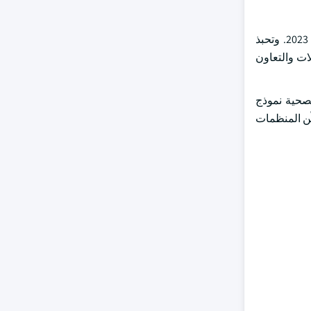
واستنادا إلى النشر، عقد الجزء المتعلق بالأزمات ما يزيد على 59 في المائة من حصة سوق التعاون في مجال الاتصالات السريرية في عام 2023. وتحبذ
ات والتعاون
الصحية نموذج
ّن المنظمات