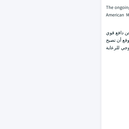
The ongoing
American M
ّنهم من توفير رعاية عالية الجودة. وأعرب أكثر من 70 في المائة عن دافع قوي
وقع أن تصبح
وجي للرعاية