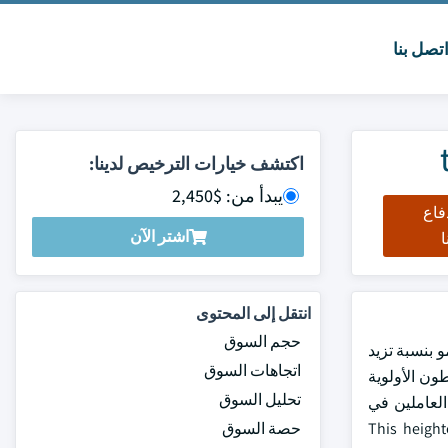
تصل بنا
اكتشف خيارات الترخيص لدينا:
يبدأ من: $2,450
فاع
اشتر الآن
ا
انتقل إلى المحتوى
حجم السوق
يات المتحدة في عام 2023، ومن المتوقع أن ينمو بنسبة تزيد
اتجاهات السوق
 يعطون الأولوية
تحليل السوق
العاملين في
This heightened focus
حصة السوق