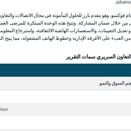
advance
 سبيل المثال، في آب/أغسطس 2023، في آب/أغسطس 2023، قام فوكسو، وهو مقدم بارز للحلول المأمونة في مجال الاتصالات 
 من خلال ضمان المشاركة. وتتيح هذه الوحدة المبتكرة للمرضى العم
عديل التعيينات، والاستفسارات الهاتفية الالتفافية، واسترجاع المعلوم
ن العبء على الأفرقة الإدارية وخطوط الهاتف المشغولة، مما يتيح الم
لتعاون السريري سمات التقرير
م السوق والنمو
llion