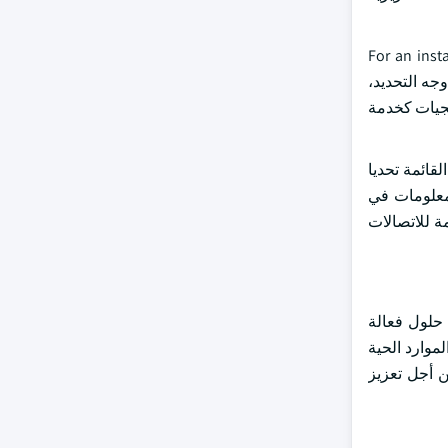
For an inst
Vocera Edge, its latest cloud-based clinical communication and collabo. وعلى وجه التحديد،
برمجيات كخدمة
قائمة تحديا
لمعلومات في
ة للاتصالات
اد حلول فعالة
موارد الحية
ن أجل تعزيز