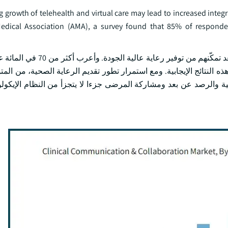
 growth of telehealth and virtual care may lead to increased integr
edical Association (AMA), a survey found that 85% of responde
وبالإضافة إلى ذلك، أفاد 75 في المائة منهم بأن خدمات الصحة عن بعد تمك
ه النتائج الإيجابية. ومع استمرار تطور تقديم الرعاية الصحية، من المت
ضية والرصد عن بعد ومشاركة المرضى جزءا لا يتجزأ من النظام الإيكول