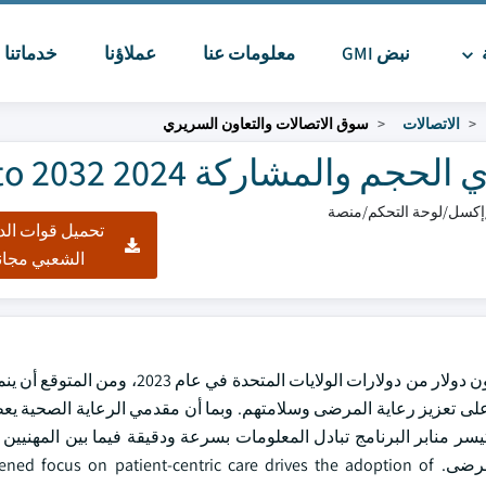
ة
نبض GMI
معلومات عنا
عملاؤنا
خدماتنا
ا
الاتصالات
سوق الاتصالات والتعاون السريري
 والمشاركة 2024 to 2032
تحميل قوات الد
الشعبي مجان
التعاون في مجال الاتصالات السريرية وقيم حجم السوق بمبلغ 2.1 بليون دولار من دولارات الولا
، مما أدى إلى زيادة التركيز على تعزيز رعاية المرضى وسلامتهم. وبما أن مقدمي الرعاية الصحية
تيسر منابر البرنامج تبادل المعلومات بسرعة ودقيقة فيما بين المهنيين 
مجال الرعاية الصحية، وتعزز سرعة صنع القرار وتحسين نتائج المرضى.  on patient-centric care drives the adoption of