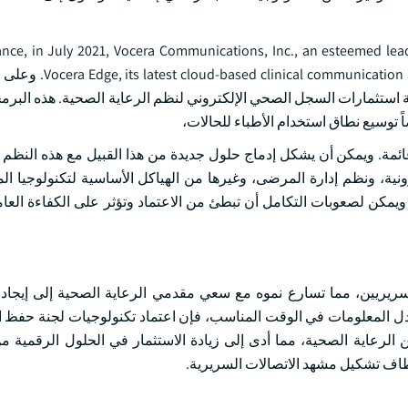
ance, in July 2021, Vocera Communications, Inc., an esteemed lea
ration (CCC) solution tailored for intelligencephones
 تزيد من قيمة استثمارات السجل الصحي الإلكتروني لنظم الرعاية الصحية. هذه ال
ائمة. ويمكن أن يشكل إدماج حلول جديدة من هذا القبيل مع هذه النظم ال
رونية، ونظم إدارة المرضى، وغيرها من الهياكل الأساسية لتكنولوجيا ا
يمكن لصعوبات التكامل أن تبطئ من الاعتماد وتؤثر على الكفاءة العام
لات والتعاون السريريين، مما تسارع نموه مع سعي مقدمي الرعاية الصحية إلى إيج
دل المعلومات في الوقت المناسب، فإن اعتماد تكنولوجيات لجنة حفظ ال
كن الرعاية الصحية، مما أدى إلى زيادة الاستثمار في الحلول الرقمية م
لمطاف تشكيل مشهد الاتصالات السريرية.