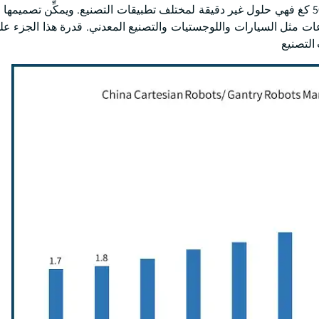
أما الروبوتات النباتية ذات القدرة على الحمولة من 101 إلى 500 كغ فهي حلول غير دقيقة لمختلف تطبيقات التصنيع. ويمكِّن 
ات مثل السيارات واللوجستيات والتصنيع المعدني. قدرة هذا الجزء عل
التصنيع