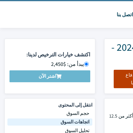
تصل بنا
سوق الروبوتات الديكارتية/الروبوتات الجسرية الحجم والمشاركة 2024 -
اكتشف خيارات الترخيص لدينا:
يبدأ من: $2,450
فاع
اشتر الآن
ا
انتقل إلى المحتوى
حجم السوق
Cartesian Robots/ Gantry Robots وقيمت السوق بما يزيد على 4 بلايين دولار من دولارات الولايات المتحدة في عام 2023، ويقدر أنها سجلت أكثر من 12.5
اتجاهات السوق
تحليل السوق