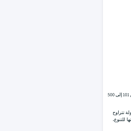
واستناداً إلى القدرة على الحمولة، تقسم السوق إلى منتجات تصل إلى 100 كغم، 101-500 كغم، فوق 501 كغم. ومن المتوقع أن يسجل الجزء من 101 إلى 500
لة تتراوح
ها للتنوع،