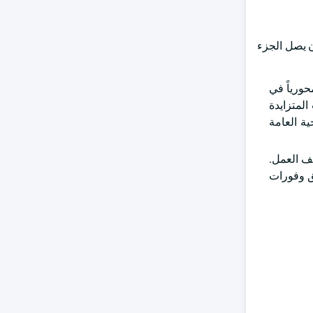
أن يصل الجزء
حورياً في
المتزايدة
ية العامة
يف العمل.
يق وفورات