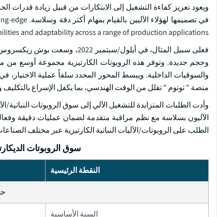
ويعود تعزيز كفاءة التشغيل إلى الابتكارات من قبيل زيادة قدرات الحم
في تصميمها لهؤ
ities and adaptability across a range of production applications.
فعلى سبيل المثال، في أيلول/سبتم
وحجم جديدة. وتوفر هذه الروبوتات الكارتيزية مجموعة أوسع من مجا
والسوقيات الداخلية. ويبسط المحور المحدد سلفاً عملية الاختيار، في ح
منصة " توتوم " تقلل من الوقت الهندسي، بما يكفل الإسراع بالتكليف وا
وأدت الطلبات المتزايدة للتشغيل الآلي إلى سوق الروبوتات النباتية/الآ
الآليون بسلاسة مع نظم مراقبة متقدمة لضمان عمليات دقيقة وفعالة وم
الطلب على الروبوتات/الآليات النباتية الكارتيزية عبر مختلف الصناعات
سوق الروبوتات الديكارت
النقطة الرئيسية
حج
السنة الأساسية