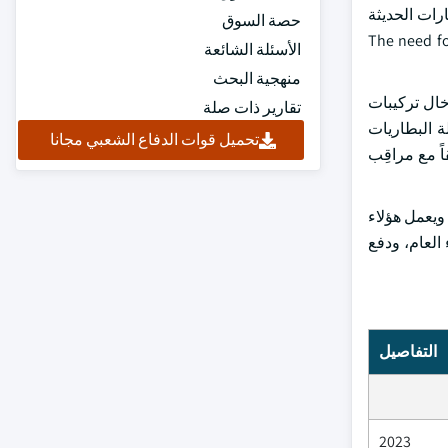
رات الحديثة
حصة السوق
The need for sophis
الأسئلة الشائعة
منهجية البحث
ل إدخال تركيبات
تقارير ذات صلة
ة البطاريات
تحميل قوات الدفاع الشعبي مجانا
اً مع مراقِب
 ويعمل هؤلاء
العام، ودفع
التفاصيل
2023