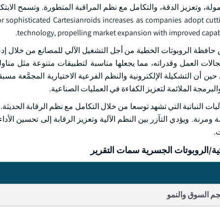
ولة، وتعزيز الدقة، والتكامل مع نظم المراقبة المتطورة. وتسمح الابتكا
لاء الآليين بالقيام بمهام أكثر دقة وسلاسة. ticated Cartesianroids increases as companies adopt cutting-edge
technology, propelling market expansion with improved capabil
بر 2022، وسعت بوش ريكسروس حافظة الروبوتات الخطية من أجل التشغيل الآلي للمصانع من خلا
لات العمل وقدراته، مما يجعلها مناسبة لتطبيقات متنوعة مثل مناول
ين أن التشكيلة الإلكترونية والنظم الفرعية الاختيارية المجمَّعة مسبق
لبرمجة الملائمة لتعزيز الكفاءة في العمليات الصناعية.
ليات النباتية التي تشهد توسعا من خلال التكامل مع نظم الرقابة الحديثة.
رنة. ويؤدي التآزر بين النظم الآلية وتعزيز الرقابة إلى تحسين الأداء 
.
ية/الروبوتات الجسرية سمات التقرير
م السوق والنمو