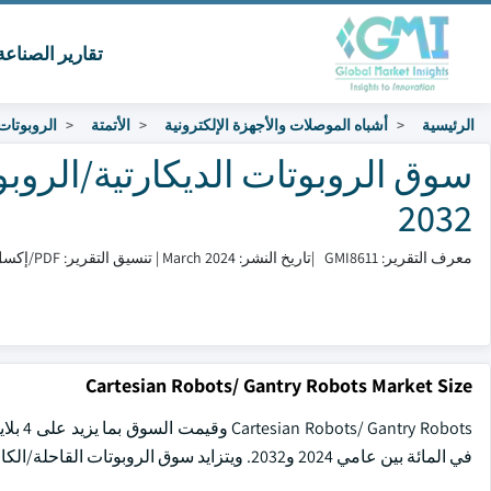
تقارير الصناع
الرئيسية
أشباه الموصلات والأجهزة الإلكترونية
الأتمتة
الروبوتات
2032
معرف التقرير: GMI8611
|
تاريخ النشر: March 2024
|
تنسيق التقرير: PDF/إكسل/لوحة التحكم/منصة
Cartesian Robots/ Gantry Robots Market Size
في المائة بين عامي 2024 و2032. ويتزايد سوق الروبوتات القاحلة/الكارثية نتيجة للانجازات التكنولوجية التي تحسن باستمرار مستويات الأداء.