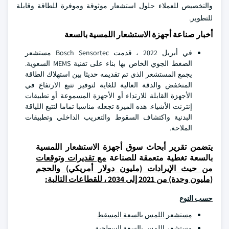
والتخصيص للعملاء حلول استشعار موثوقة وموفرة للطاقة وقابلة
للتطوير.
أخبار صناعة أجهزة الاستشعار اللمسية بالسعة
في أبريل 2022 ، قدمت Bosch Sensortec مستشعر
الضغط الجوي الخاص بها بناء على تقنية MEMS السعوية.
يجمع المستشعر الذي تم تقديمه حديثا بين استهلاك الطاقة
المنخفض والدقة العالية للغاية لتوفير تتبع الارتفاع في
الأجهزة القابلة للارتداء أو الأجهزة المسموعة أو تطبيقات
إنترنت الأشياء. هذه الميزة تجعله مناسبا تماما لتتبع اللياقة
البدنية واكتشاف السقوط والتعريب الداخلي وتطبيقات
الملاحة.
يتضمن تقرير أبحاث سوق أجهزة الاستشعار اللمسية
بالسعة تغطية متعمقة للصناعة
مع تقديرات وتوقعات
من حيث الإيرادات (مليون دولار أمريكي) والحجم
(مليون وحدة) من 2021 إلى 2034 ، للقطاعات التالية:
حسب النوع
مستشعر اللمس بالسعة المسقط
مستشعر اللمس بالسعة السطحية