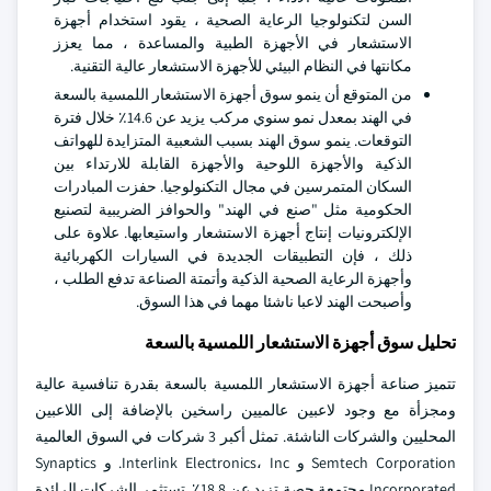
السن لتكنولوجيا الرعاية الصحية ، يقود استخدام أجهزة
الاستشعار في الأجهزة الطبية والمساعدة ، مما يعزز
مكانتها في النظام البيئي للأجهزة الاستشعار عالية التقنية.
من المتوقع أن ينمو سوق أجهزة الاستشعار اللمسية بالسعة
في الهند بمعدل نمو سنوي مركب يزيد عن 14.6٪ خلال فترة
التوقعات. ينمو سوق الهند بسبب الشعبية المتزايدة للهواتف
الذكية والأجهزة اللوحية والأجهزة القابلة للارتداء بين
السكان المتمرسين في مجال التكنولوجيا. حفزت المبادرات
الحكومية مثل "صنع في الهند" والحوافز الضريبية لتصنيع
الإلكترونيات إنتاج أجهزة الاستشعار واستيعابها. علاوة على
ذلك ، فإن التطبيقات الجديدة في السيارات الكهربائية
وأجهزة الرعاية الصحية الذكية وأتمتة الصناعة تدفع الطلب ،
وأصبحت الهند لاعبا ناشئا مهما في هذا السوق.
تحليل سوق أجهزة الاستشعار اللمسية بالسعة
تتميز صناعة أجهزة الاستشعار اللمسية بالسعة بقدرة تنافسية عالية
ومجزأة مع وجود لاعبين عالميين راسخين بالإضافة إلى اللاعبين
المحليين والشركات الناشئة. تمثل أكبر 3 شركات في السوق العالمية
Semtech Corporation و Interlink Electronics، Inc. و Synaptics
Incorporated مجتمعة حصة تزيد عن 18.8٪. تستثمر الشركات الرائدة