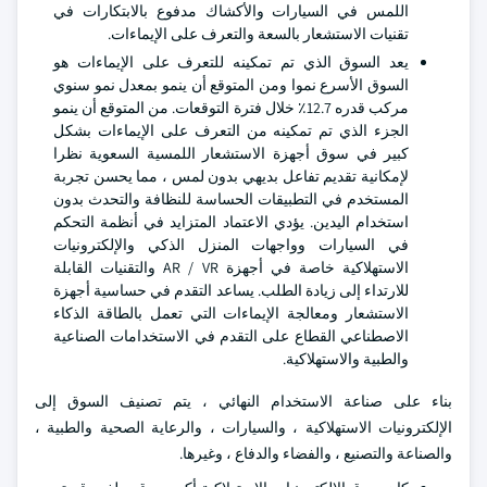
اللمس في السيارات والأكشاك مدفوع بالابتكارات في
تقنيات الاستشعار بالسعة والتعرف على الإيماءات.
يعد السوق الذي تم تمكينه للتعرف على الإيماءات هو
السوق الأسرع نموا ومن المتوقع أن ينمو بمعدل نمو سنوي
مركب قدره 12.7٪ خلال فترة التوقعات. من المتوقع أن ينمو
الجزء الذي تم تمكينه من التعرف على الإيماءات بشكل
كبير في سوق أجهزة الاستشعار اللمسية السعوية نظرا
لإمكانية تقديم تفاعل بديهي بدون لمس ، مما يحسن تجربة
المستخدم في التطبيقات الحساسة للنظافة والتحدث بدون
استخدام اليدين. يؤدي الاعتماد المتزايد في أنظمة التحكم
في السيارات وواجهات المنزل الذكي والإلكترونيات
الاستهلاكية خاصة في أجهزة AR / VR والتقنيات القابلة
للارتداء إلى زيادة الطلب. يساعد التقدم في حساسية أجهزة
الاستشعار ومعالجة الإيماءات التي تعمل بالطاقة الذكاء
الاصطناعي القطاع على التقدم في الاستخدامات الصناعية
والطبية والاستهلاكية.
بناء على صناعة الاستخدام النهائي ، يتم تصنيف السوق إلى
الإلكترونيات الاستهلاكية ، والسيارات ، والرعاية الصحية والطبية ،
والصناعة والتصنيع ، والفضاء والدفاع ، وغيرها.