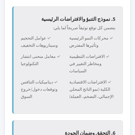
5. نموذج التنبؤ والافتراضات الرئيسية
يتضمن كل توقع توثيقاً صريحاً لما يلي:
✓ محركات النمو الرئيسية
✓ عوامل التحجيم
وتأثيرها المفترض
وسيناريوهات التخفيف
✓ الافتراضات التنظيمية
✓ معامل منحنى انتشار
ومخاطر التغيير في
التكنولوجيا
السياسات
✓ الافتراضات الاقتصادية
✓ ديناميكيات التنافس
الكلية (نمو الناتج المحلي
وتوقعات دخول/خروج
الإجمالي، التضخم، العملة)
السوق
6. التحقق وضمان الجودة