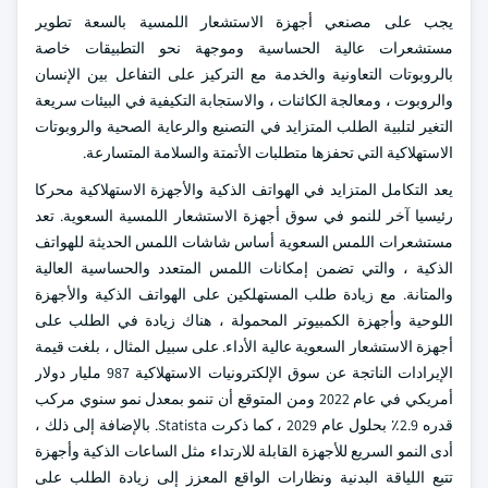
يجب على مصنعي أجهزة الاستشعار اللمسية بالسعة تطوير
مستشعرات عالية الحساسية وموجهة نحو التطبيقات خاصة
بالروبوتات التعاونية والخدمة مع التركيز على التفاعل بين الإنسان
والروبوت ، ومعالجة الكائنات ، والاستجابة التكيفية في البيئات سريعة
التغير لتلبية الطلب المتزايد في التصنيع والرعاية الصحية والروبوتات
الاستهلاكية التي تحفزها متطلبات الأتمتة والسلامة المتسارعة.
يعد التكامل المتزايد في الهواتف الذكية والأجهزة الاستهلاكية محركا
رئيسيا آخر للنمو في سوق أجهزة الاستشعار اللمسية السعوية. تعد
مستشعرات اللمس السعوية أساس شاشات اللمس الحديثة للهواتف
الذكية ، والتي تضمن إمكانات اللمس المتعدد والحساسية العالية
والمتانة. مع زيادة طلب المستهلكين على الهواتف الذكية والأجهزة
اللوحية وأجهزة الكمبيوتر المحمولة ، هناك زيادة في الطلب على
أجهزة الاستشعار السعوية عالية الأداء. على سبيل المثال ، بلغت قيمة
الإيرادات الناتجة عن سوق الإلكترونيات الاستهلاكية 987 مليار دولار
أمريكي في عام 2022 ومن المتوقع أن تنمو بمعدل نمو سنوي مركب
قدره 2.9٪ بحلول عام 2029 ، كما ذكرت Statista. بالإضافة إلى ذلك ،
أدى النمو السريع للأجهزة القابلة للارتداء مثل الساعات الذكية وأجهزة
تتبع اللياقة البدنية ونظارات الواقع المعزز إلى زيادة الطلب على