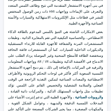
في بنى أجهزة الاستشعار المتقدمة التي تتيح وظائف اللمس المتعدد
والتعرف على الإيماءات وواجهات HMI ذات زمن الوصول المنخفض
للنشر في قطاعات مثل الإلكترونيات الاستهلاكية والسيارات والأتمتة
الصناعية والأجهزة الطبية.
بعض الابتكارات الناشئة هي التنبؤ باللمس المدعوم بالطاقة الذكاء
الاصطناعي ، والحساسية التكيفية التي تقم بالمعايرة الذاتية ، وطبقات
المستشعرات المرنة والشفافة للأجهزة القابلة للارتداء المستقبلية
والديكورات الداخلية للسيارات. كما أن المستشعرات فائقة النحافة
ومنخفضة الطاقة للأسطح المنحنية وغير الموصلة يزداد الطلب على
الاندماج في الأقمشة الذكية وتطبيقات AR / VR وواجهات المعلومات
والترفيه في المركبات. بالإضافة إلى ذلك ، يتم دمج أجهزة الاستشعار
اللمسية السعوية أكثر فأكثر في لوحات التحكم الروبوتية والأطراف
الاصطناعية والمعدات الصناعية لتمكين التغذية الراجعة في الوقت
الفعلي والسلامة التشغيلية والتخصيص القائم على اللمس. تؤكد
تطبيقات مثل واجهات المستهلك الذكية ، والمركبات ذاتية القيادة ،
والروبوتات الصناعية
، والأجهزة الطبية التي تدعم إنترنت الأشياء على
المدخلات اللمسية الدقيقة والبديهية ، وعوامل الشكل القوية ،
والمكونات المصغرة ، مما يجبر الشركات المصنعة على التأكيد على