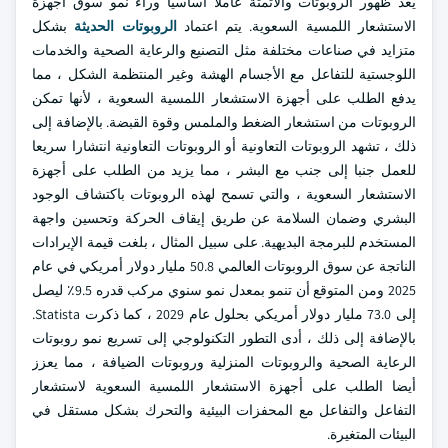
يعد ظهور الروبوتات والأتمتة عاملا أساسيا وراء نمو سوق أجهزة
الاستشعار اللمسية السعوية. يتم اعتماد
الروبوتات الحديثة
بشكل
متزايد في صناعات مختلفة مثل التصنيع والرعاية الصحية والخدمات
اللوجستية للتفاعل مع الأجسام الهشة وغير المنتظمة الشكل ، مما
يدفع الطلب على أجهزة الاستشعار اللمسية السعوية ، لأنها تمكن
الروبوتات من استشعار الضغط والملمس وقوة القبضة. بالإضافة إلى
ذلك ، تشهد الروبوتات التعاونية أو الروبوتات التعاونية انتشارا سريعا
للعمل جنبا إلى جنب مع البشر ، مما يزيد من الطلب على أجهزة
الاستشعار السعوية ، والتي تسمح لهذه الروبوتات باكتشاف الوجود
البشري وضمان السلامة عن طريق إيقاف الحركة وتحسين واجهة
المستخدم للبرمجة البديهية. على سبيل المثال ، بلغت قيمة الإيرادات
الناتجة عن سوق الروبوتات العالمي 50.8 مليار دولار أمريكي في عام
2025 ومن المتوقع أن تنمو بمعدل نمو سنوي مركب قدره 9.5٪ ليصل
إلى 73.0 مليار دولار أمريكي بحلول عام 2029 ، كما ذكرت Statista.
بالإضافة إلى ذلك ، أدى التطور التكنولوجي إلى تسريع نمو روبوتات
الرعاية الصحية والروبوتات المنزلية وروبوتات الضيافة ، مما يعزز
أيضا الطلب على أجهزة الاستشعار اللمسية السعوية لاستشعار
التفاعل والتفاعل مع المحفزات البيئية والتحرك بشكل مستقل في
البيئات المتغيرة.