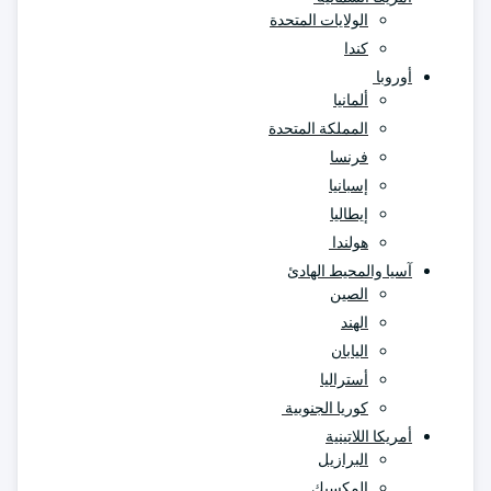
الولايات المتحدة
كندا
أوروبا
ألمانيا
المملكة المتحدة
فرنسا
إسبانيا
إيطاليا
هولندا
آسيا والمحيط الهادئ
الصين
الهند
اليابان
أستراليا
كوريا الجنوبية
أمريكا اللاتينية
البرازيل
المكسيك