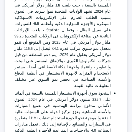
اللمسية بالسعة ، حيث بلغت 1.8 مليار دولار أمريكي في
عام 2024. تشهد الولايات المتحدة نموا سريعا في السوق
بسبب الطلب الصارم على الإلكترونيات الاستهلاكية
المبتكرة والأجهزة المنزلية الذكية وأنظمة HMI للسيارات.
على سبيل المثال ، وفقا ل Statista ، بلغت الإيرادات
الناتجة عن صناعة الإلكترونيات في الولايات المتحدة 99.25
مليار دولار أمريكي في عام 2025 ومن المتوقع أن تنمو
بمعدل نمو سنوي مركب قدره 4.1٪ ليصل إلى 116.6 مليار
دولار أمريكي بحلول عام 2029. يتم دعم المنطقة من قبل
شركات التكنولوجيا الكبرى ، والإنفاق المستمر على البحث
والتطوير ، واعتماد واجهة الذكاء الاصطناعي. أيضا ، يستمر
الاستخدام المتزايد لأجهزة الاستشعار في أنظمة الدفاع
والأتمتة الصناعية في تحفيز نمو السوق عبر مختلف
التطبيقات عالية القيمة.
استحوذ سوق أجهزة الاستشعار اللمسية بالسعة في ألمانيا
على 335.7 مليون دولار أمريكي في عام 2024. السوق
الألماني مدفوع ببراعته الهندسية في تصنيع السيارات
والأتمتة الصناعية. يعزز تركيز الدولة على المنتجات عالية
الدقة والموجهة نحو الجودة استخدام تقنيات HMI المتطورة
في السيارات والمصانع. بالإضافة إلى ذلك ، تعمل مبادرات
الصناعة 4.0 والاحتياجات المتزايدة للأجهزة الطبية الذكية