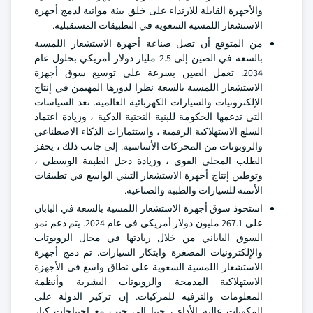
والأجهزة القابلة للارتداء على خلق بيئة مواتية لدمج أجهزة
الاستشعار اللمسية السعوية في التطبيقات المستقبلية.
من المتوقع أن تصل صناعة أجهزة الاستشعار اللمسية
بالسعة في الصين إلى 2.5 مليار دولار أمريكي بحلول عام
2034. تعمل الصين بسرعة على توسيع سوق أجهزة
الاستشعار اللمسية بالسعة نظرا لدورها المهيمن في إنتاج
الإلكترونيات والسيارات الكهربائية العالمية. تعد السياسات
التي تدعمها الحكومة للبنية التحتية الذكية ، وزيادة اعتماد
السلع الاستهلاكية الرقمية ، واستثمارات الذكاء الاصطناعي
والروبوتات من المحركات الأساسية. إلى جانب ذلك ، يحفز
الطلب المحلي القوي ، وزيادة دخل الطبقة الوسطى ،
وتوطين إنتاج أجهزة الاستشعار التبني الواسع في تطبيقات
الأتمتة للسيارات والطبية والصناعية.
استحوذ سوق أجهزة الاستشعار اللمسية بالسعة في اليابان
على 267.1 مليون دولار أمريكي في عام 2024. يتم دعم نمو
السوق الياباني من خلال ريادتها في مجال الروبوتات
والإلكترونيات المصغرة وابتكار السيارات. تم دمج أجهزة
الاستشعار اللمسية السعوية على نطاق واسع في الأجهزة
الاستهلاكية المدمجة والروبوتات البشرية وأنظمة
المعلومات والترفيه للمركبات. إن تركيز الدولة على
المكونات عالية الأداء ، جنبا إلى جنب مع احتياجات كبار