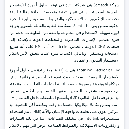
شركة Semtech هي شركة رائدة في توفير حلول أجهزة الاستشعار
اللمسية السعوية ، والتي تتميز بتقنية منخفضة الطاقة وعالية الدقة
مخصصة للإلكترونيات الاستهلاكية والضوابط الصناعية والبنية التحتية
الذكية. تضمن بنى Semteche المتكاملة للغاية والقابلة للتطوير بدرجة
كبيرة سهولة الاستخدام في مجموعة واسعة من التطبيقات. بدعم من
خبرة تصميم الإشارات التناظرية والمختلطة القوية بالإضافة إلى
جمعيات OEM الدولية ، تضمن Semteche أداء HMI على أنه سريع
الاستجابة ومستقر ، وبالتالي اكتساب ميزة عندما يتعلق الأمر بابتكار
الاستشعار السعوي واعتماده.
Interlink Electronics، Inc. هي شركة عالمية رائدة في حلول أجهزة
الاستشعار اللمسية بالسعة ، حيث تقدم تقنيات مرنة وقائمة بذاتها
ومتكاملة وهجينة مصممة خصيصا لتلبية احتياجات التطبيقات المتنوعة.
تم تصميم مستشعرات اللمس السعوية الخاصة بهم للتكامل السلس
مع الزخرفة داخل القالب (IMD) وأسطح الملصقات داخل القالب (IML)
، مما يضمن تكاملا ميكانيكيا محسنا مع وقت وتكلفة أقل للتجميع. مع
التركيز القوي على تطبيقات واجهة الإنسان والآلة (HMI) ، يتم استخدام
مستشعرات Interlink في مختلف الصناعات ، بما في ذلك السيارات
والإلكترونيات الاستهلاكية والضوابط الصناعية. يوفر التزامهم بالابتكار