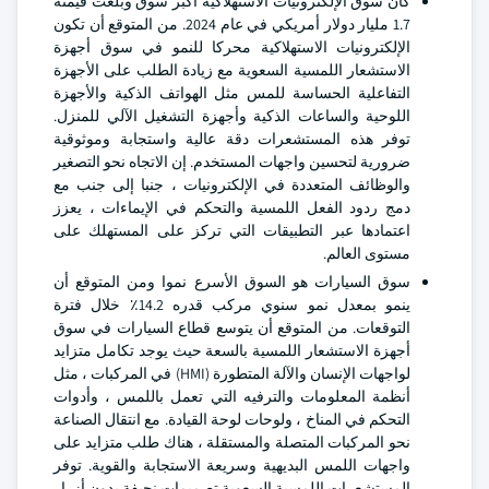
كان سوق الإلكترونيات الاستهلاكية أكبر سوق وبلغت قيمته
1.7 مليار دولار أمريكي في عام 2024. من المتوقع أن تكون
الإلكترونيات الاستهلاكية محركا للنمو في سوق أجهزة
الاستشعار اللمسية السعوية مع زيادة الطلب على الأجهزة
التفاعلية الحساسة للمس مثل الهواتف الذكية والأجهزة
اللوحية والساعات الذكية وأجهزة التشغيل الآلي للمنزل.
توفر هذه المستشعرات دقة عالية واستجابة وموثوقية
ضرورية لتحسين واجهات المستخدم. إن الاتجاه نحو التصغير
والوظائف المتعددة في الإلكترونيات ، جنبا إلى جنب مع
دمج ردود الفعل اللمسية والتحكم في الإيماءات ، يعزز
اعتمادها عبر التطبيقات التي تركز على المستهلك على
مستوى العالم.
سوق السيارات هو السوق الأسرع نموا ومن المتوقع أن
ينمو بمعدل نمو سنوي مركب قدره 14.2٪ خلال فترة
التوقعات. من المتوقع أن يتوسع قطاع السيارات في سوق
أجهزة الاستشعار اللمسية بالسعة حيث يوجد تكامل متزايد
لواجهات الإنسان والآلة المتطورة (HMI) في المركبات ، مثل
أنظمة المعلومات والترفيه التي تعمل باللمس ، وأدوات
التحكم في المناخ ، ولوحات لوحة القيادة. مع انتقال الصناعة
نحو المركبات المتصلة والمستقلة ، هناك طلب متزايد على
واجهات اللمس البديهية وسريعة الاستجابة والقوية. توفر
المستشعرات اللمسية السعوية تصميمات نحيفة بدون أزرار