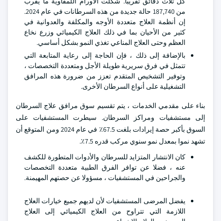
كل ثلاث دقائق تقريبا. شكلت الأورام اللمفاوية ما يقرب
من 187,740 حالة جديدة من هذه السرطانات في عام 2024.
إن أنظمة العلاج متعددة الأوجه والمكلفة والعدوانية في
كثير من الأحيان بما في ذلك العلاج الكيميائي وزرع نخاع
العظم وحتى العلاج المناعي تغذي النمو بشكل أساسي.
بالإضافة إلى ذلك ، فإن الحاجة إلى رعاية المتابعة التي
تتمثل في فرق سريرية طويلة الأجل ومتعددة التخصصات ،
وتوفير التشخيص المتقدم تعزز من ضرورة هذه المرافق
التشغيلية على أنواع السرطان الأخرى.
بناء على مقدمي الخدمات ، يتم تقسيم سوق مرافق علاج السرطان
إلى مستشفيات ومراكز السرطان. سيطرت المستشفيات على
السوق بأكبر حصة إيرادات بلغت 67.5٪ في عام 2024 ومن المتوقع أن
تشهد نموا بمعدل نمو سنوي مركب قدره 7.5٪.
كان الانتشار المتزايد للسرطان والأدوات المتطورة للكشف
عنه ، فضلا عن توافر الفرق الطبية متعددة التخصصات
والجراحين في المستشفيات ، مسؤولا عن حصتهم المهيمنة.
يفضل المرضى المستشفيات لأن لديهم جميع خيارات العلاج
اللازمة التي تتراوح من العلاج الكيميائي إلى العلاج