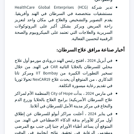
تدير شركة HealthCare Global Enterprises (HCG)
مستشفيات متخصصة في السرطان في الهند وأفريقيا.
يقدم التصوير والتشخيص والعلاج في مكان واحد لتعزيز
راحة المريض ويركز بشكل أكبر على البروتوكولات
السريرية والعلاجات التي تعتمد على الميكروبيوم والصحة
الرقمية لتحسين الفعالية.
أخبار صناعة مرافق علاج السرطان:
في أبريل 2024 ، افتتح رئيس الهند دروبادي مورمو أول علاج
محلي للسرطان بالخلايا التائية CAR في الهند. من خلال
تسخير التطورات الكبيرة من IIT Bombay ومركز تاتا
التذكاري ، من المتوقع أن يحدث علاج NexCAR19 تحولا ثوريا
في تقديم رعاية ميسورة التكلفة.
في مارس 2024 ، بدأت City of Hope (المنظمة الأم لمراكز
علاج السرطان الأمريكية) برامج العلاج بالخلايا وزرع الدم
والنخاع في مركز مدينة الأمل للسرطان في أتلانتا.
في يناير 2024 ، أعلنت مراكز أبولو للسرطان عن إطلاق
أول مركز للأورام بدقة الذكاء الاصطناعي في الهند. من
المتوقع أن يساعد أطباء الأورام جنبا إلى جنب مع المرضى
ومقدمي الرعاية في تحقيق نتائج إيجابية في الوقت