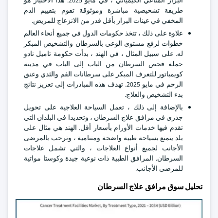
البراز المناعي الكيميائي ، في مايو 2025. هذا الاختبار هو
طريقة تشخيصية مباشرة وموثوقة تقوم بتقييم الدم
المخفي في عينات البراز بأقل قدر من الانزعاج للمريض.
علاوة على ذلك ، تتخذ حكومات الدول في جميع أنحاء العالم
خطوات لرفع مستوى الوعي بالسرطان والتشخيص المبكر
له. على سبيل المثال ، في الهند ، بدأت حكومة تاميل نادو
حملة فحص السرطان من الباب إلى الباب في مدينة
كويمباتور للتعرف المبكر على سرطانات الفم والثدي وعنق
الرحم في مايو 2025. تهدف هذه المبادرات إلى تعزيز نتائج
بدء التشخيص والعلاج.
بالإضافة إلى ذلك ، تعمل السياحة العلاجية على تحويل
جذري في مرافق علاج السرطان ، وتحديدا في البلدان التي
تقدم فيها خدمات الأورام بأسعار أقل. الهند هي مثال على
بلد يتمتع بسياحة طبية واضحة ومتنامية ، وترحب بالمرضى
الأجانب لجميع أنواع العلاجات ، والتي تشمل علاجات
السرطان. المرافق الطبية ذات نوعية جيدة وكوستا مواتية
للمرضى الأجانب.
تحليل سوق مرافق علاج السرطان