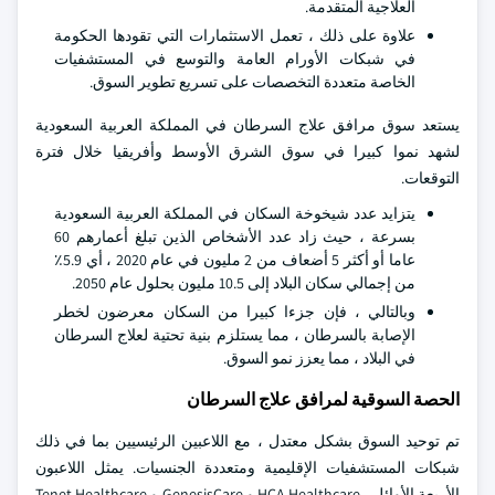
العلاجية المتقدمة.
علاوة على ذلك ، تعمل الاستثمارات التي تقودها الحكومة
في شبكات الأورام العامة والتوسع في المستشفيات
الخاصة متعددة التخصصات على تسريع تطوير السوق.
يستعد سوق مرافق علاج السرطان في المملكة العربية السعودية
لشهد نموا كبيرا في سوق الشرق الأوسط وأفريقيا خلال فترة
التوقعات.
يتزايد عدد شيخوخة السكان في المملكة العربية السعودية
بسرعة ، حيث زاد عدد الأشخاص الذين تبلغ أعمارهم 60
عاما أو أكثر 5 أضعاف من 2 مليون في عام 2020 ، أي 5.9٪
من إجمالي سكان البلاد إلى 10.5 مليون بحلول عام 2050.
وبالتالي ، فإن جزءا كبيرا من السكان معرضون لخطر
الإصابة بالسرطان ، مما يستلزم بنية تحتية لعلاج السرطان
في البلاد ، مما يعزز نمو السوق.
الحصة السوقية لمرافق علاج السرطان
تم توحيد السوق بشكل معتدل ، مع اللاعبين الرئيسيين بما في ذلك
شبكات المستشفيات الإقليمية ومتعددة الجنسيات. يمثل اللاعبون
الأربعة الأوائل - HCA Healthcare و GenesisCare و Tenet Healthcare