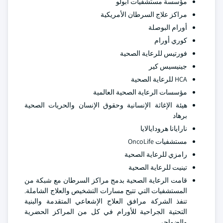
مؤسسة مستشفيات أبولو
مراكز علاج السرطان الأمريكية
أورام البوصلة
كوري أورام
فورتيس للرعاية الصحية
جينيسيس كير
HCA للرعاية الصحية
مؤسسات الرعاية الصحية العالمية
هيئة الإغاثة الإنسانية وحقوق الإنسان والحريات الصحية
برهاد
نارايانا هرودايالايا
مستشفيات OncoLife
رامزي للرعاية الصحية
تينيت للرعاية الصحية
قامت الرعاية الصحية بدمج مراكز السرطان مع شبكة من
المستشفيات التي تتيح مسارات التشخيص والعلاج الشاملة.
تنفذ الشركة مرافق العلاج الإشعاعي المتقدمة والبنية
التحتية الجراحية للأورام في كل من المراكز الحضرية
والضواحي.