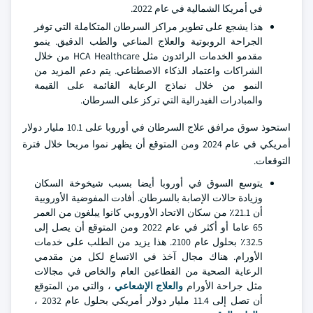
في أمريكا الشمالية في عام 2022.
هذا يشجع على تطوير مراكز السرطان المتكاملة التي توفر
الجراحة الروبوتية والعلاج المناعي والطب الدقيق. ينمو
مقدمو الخدمات الرائدون مثل HCA Healthcare من خلال
الشراكات واعتماد الذكاء الاصطناعي. يتم دعم المزيد من
النمو من خلال نماذج الرعاية القائمة على القيمة
والمبادرات الفيدرالية التي تركز على السرطان.
استحوذ سوق مرافق علاج السرطان في أوروبا على 10.1 مليار دولار
أمريكي في عام 2024 ومن المتوقع أن يظهر نموا مربحا خلال فترة
التوقعات.
يتوسع السوق في أوروبا أيضا بسبب شيخوخة السكان
وزيادة حالات الإصابة بالسرطان. أفادت المفوضية الأوروبية
أن 21.1٪ من سكان الاتحاد الأوروبي كانوا يبلغون من العمر
65 عاما أو أكثر في عام 2022 ومن المتوقع أن يصل إلى
32.5٪ بحلول عام 2100. هذا يزيد من الطلب على خدمات
الأورام. هناك مجال آخذ في الاتساع لكل من مقدمي
الرعاية الصحية من القطاعين العام والخاص في مجالات
مثل جراحة الأورام
والعلاج الإشعاعي
، والتي من المتوقع
أن تصل إلى 11.4 مليار دولار أمريكي بحلول عام 2032 ،