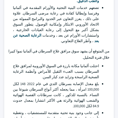
والطب الدقيق.
تضعهم خدمات البنية التحتية والأورام المقدمة في ألمانيا
وفرنسا وإيطاليا كقادة في رعاية مرضى السرطان. علاوة
على ذلك ، يعزز التعاون عبر الحدود والبرامج الممولة من
الاتحاد الأوروبي الابتكار وإمكانية الوصول. يتطور السوق
بشكل أكبر مع التحول إلى رعاية العيادات الخارجية ،
واستشارات الأورام عن بعد ، وخدمات
الرعاية الصحية عن
بعد
، وأطر العلاج التعاوني.
من المتوقع أن يشهد سوق مرافق علاج السرطان في ألمانيا نموا كبيرا
خلال فترة التحليل.
احتلت ألمانيا مكانة بارزة في السوق الأوروبية لمرافق علاج
السرطان بسبب العبء الثقيل للأمراض وأنظمة الرعاية
الصحية الراسخة وتزايد عدد كبار السن.
بلغ معدل الإصابة بسرطان الثدي في عام 2022 148 لكل
100,000 امرأة ، مما يجعله أكثر أنواع السرطان شيوعا بين
النساء. بالنسبة للذكور ، كانت سرطانات القصبة الهوائية
والشعب الهوائية والرئة هي الأكثر انتشارا بمعدل حدوث
84.9 لكل 100,000.
إلى جانب وجود بنية تحتية متقدمة للمستشفيات ، وتغطية