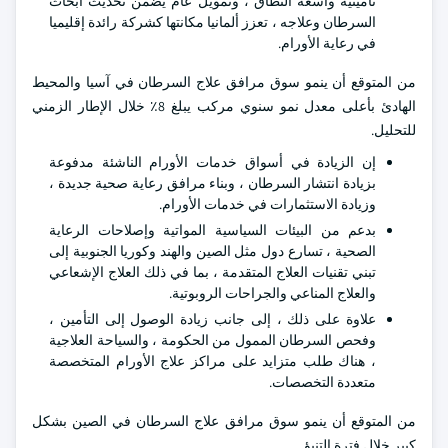
تأمينية واسعة النطاق ، وتمويل عام يضمن تحديث أبحاث
السرطان وعلاجه ، تعزز ألمانيا مكانتها كشركة رائدة إقليميا
في رعاية الأورام.
من المتوقع أن ينمو سوق مرافق علاج السرطان في آسيا والمحيط
الهادئ بأعلى معدل نمو سنوي مركب يبلغ 8٪ خلال الإطار الزمني
للتحليل.
إن الزيادة في أسواق خدمات الأورام الناشئة مدفوعة
بزيادة انتشار السرطان ، وبناء مرافق رعاية صحية جديدة ،
وزيادة الاستثمارات في خدمات الأورام.
بدعم من البيئات السياسية المواتية وإصلاحات الرعاية
الصحية ، تسارع دول مثل الصين والهند وكوريا الجنوبية إلى
تبني تقنيات العلاج المتقدمة ، بما في ذلك العلاج الإشعاعي
والعلاج المناعي والجراحات الروبوتية.
علاوة على ذلك ، إلى جانب زيادة الوصول إلى التأمين ،
وفحص السرطان الممول من الحكومة ، والسياحة العلاجية
، هناك طلب متزايد على مراكز علاج الأورام المتخصصة
متعددة التخصصات.
من المتوقع أن ينمو سوق مرافق علاج السرطان في الصين بشكل
كبير خلال فترة التنبؤ.