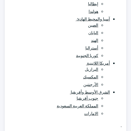
إيطاليا
هولندا
آسيا والمحيط الهادئ
الصين
اليابان
الهند
أستراليا
كوريا الجنوبية
أمريكا اللاتينية
البرازيل
المكسيك
الأرجنتين
الشرق الأوسط وأفريقيا
جنوب أفريقيا
المملكة العربية السعودية
الامارات