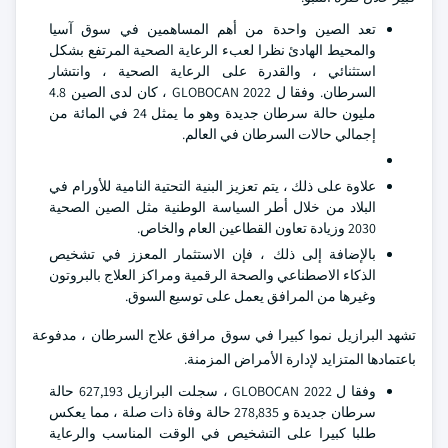
تعد الصين واحدة من أهم المساهمين في سوق آسيا
والمحيط الهادئ نظرا لعبء الرعاية الصحية المرتفع بشكل
استثنائي ، والقدرة على الرعاية الصحية ، وانتشار
السرطان. وفقا ل GLOBOCAN 2022 ، كان لدى الصين 4.8
مليون حالة سرطان جديدة وهو ما يمثل 24 في المائة من
إجمالي حالات السرطان في العالم.
علاوة على ذلك ، يتم تعزيز البنية التحتية النامية للأورام في
البلاد من خلال أطر السياسة الوطنية مثل الصين الصحية
2030 وزيادة تعاون القطاعين العام والخاص.
بالإضافة إلى ذلك ، فإن الاستثمار المعزز في تشخيص
الذكاء الاصطناعي والصحة الرقمية ومراكز العلاج بالبروتون
وغيرها من المرافق يعمل على توسيع السوق.
تشهد البرازيل نموا كبيرا في سوق مرافق علاج السرطان ، مدفوعة
باعتمادها المتزايد لإدارة الأمراض المزمنة.
وفقا ل GLOBOCAN 2022 ، سجلت البرازيل 627,193 حالة
سرطان جديدة و 278,835 حالة وفاة ذات صلة ، مما يعكس
طلبا كبيرا على التشخيص في الوقت المناسب والرعاية