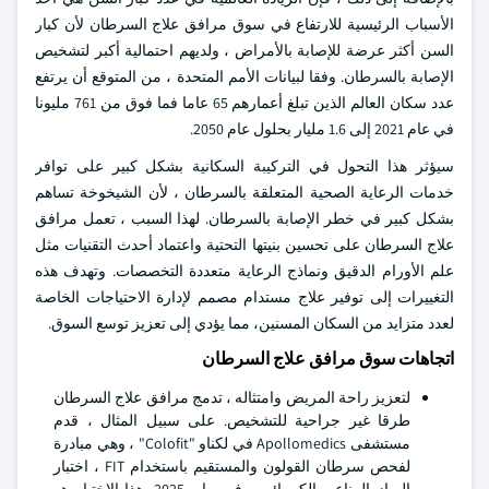
الأسباب الرئيسية للارتفاع في سوق مرافق علاج السرطان لأن كبار
السن أكثر عرضة للإصابة بالأمراض ، ولديهم احتمالية أكبر لتشخيص
الإصابة بالسرطان. وفقا لبيانات الأمم المتحدة ، من المتوقع أن يرتفع
عدد سكان العالم الذين تبلغ أعمارهم 65 عاما فما فوق من 761 مليونا
في عام 2021 إلى 1.6 مليار بحلول عام 2050.
سيؤثر هذا التحول في التركيبة السكانية بشكل كبير على توافر
خدمات الرعاية الصحية المتعلقة بالسرطان ، لأن الشيخوخة تساهم
بشكل كبير في خطر الإصابة بالسرطان. لهذا السبب ، تعمل مرافق
علاج السرطان على تحسين بنيتها التحتية واعتماد أحدث التقنيات مثل
علم الأورام الدقيق ونماذج الرعاية متعددة التخصصات. وتهدف هذه
التغييرات إلى توفير علاج مستدام مصمم لإدارة الاحتياجات الخاصة
لعدد متزايد من السكان المسنين، مما يؤدي إلى تعزيز توسع السوق.
اتجاهات سوق مرافق علاج السرطان
لتعزيز راحة المريض وامتثاله ، تدمج مرافق علاج السرطان
طرقا غير جراحية للتشخيص. على سبيل المثال ، قدم
مستشفى Apollomedics في لكناو "Colofit" ، وهي مبادرة
لفحص سرطان القولون والمستقيم باستخدام FIT ، اختبار