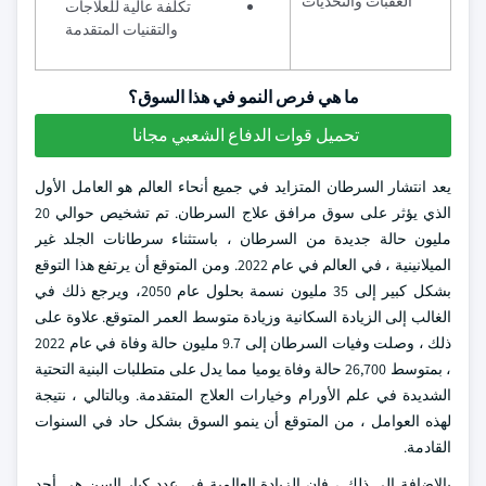
العقبات والتحديات
تكلفة عالية للعلاجات
والتقنيات المتقدمة
ما هي فرص النمو في هذا السوق؟
تحميل قوات الدفاع الشعبي مجانا
يعد انتشار السرطان المتزايد في جميع أنحاء العالم هو العامل الأول
الذي يؤثر على سوق مرافق علاج السرطان. تم تشخيص حوالي 20
مليون حالة جديدة من السرطان ، باستثناء سرطانات الجلد غير
الميلانينية ، في العالم في عام 2022. ومن المتوقع أن يرتفع هذا التوقع
بشكل كبير إلى 35 مليون نسمة بحلول عام 2050، ويرجع ذلك في
الغالب إلى الزيادة السكانية وزيادة متوسط العمر المتوقع. علاوة على
ذلك ، وصلت وفيات السرطان إلى 9.7 مليون حالة وفاة في عام 2022
، بمتوسط 26,700 حالة وفاة يوميا مما يدل على متطلبات البنية التحتية
الشديدة في علم الأورام وخيارات العلاج المتقدمة. وبالتالي ، نتيجة
لهذه العوامل ، من المتوقع أن ينمو السوق بشكل حاد في السنوات
القادمة.
بالإضافة إلى ذلك ، فإن الزيادة العالمية في عدد كبار السن هي أحد