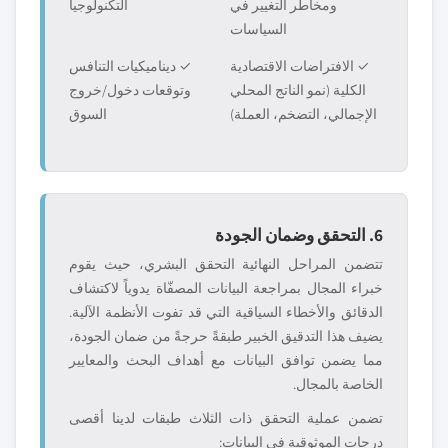
ومخاطر التغيير في
التكنولوجيا
السياسات
✓ الافتراضات الاقتصادية
✓ ديناميكيات التنافس
الكلية (نمو الناتج المحلي
وتوقعات دخول/خروج
الإجمالي، التضخم، العملة)
السوق
6. التحقق وضمان الجودة
تتضمن المراحل النهائية التحقق البشري، حيث يقوم
خبراء المجال بمراجعة البيانات المصفّاة يدوياً لاكتشاف
الدقائق والأخطاء السياقية التي قد تفوت الأنظمة الآلية.
يضيف هذا التدقيق الخبير طبقةً حرجةً من ضمان الجودة،
مما يضمن توافق البيانات مع أهداف البحث والمعايير
الخاصة بالمجال.
تضمن عملية التحقق ذات الثلاث طبقات لدينا أقصى
درجات الموثوقية في البيانات: