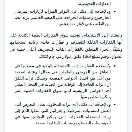
القفازات الفحوصية.
وبالإضافة إلى ذلك، فإن التواتر المتزايد لزيارات المرضى
الخارجيين وعمليات الجراحة على الصعيد العالمي يزيد أيضا
من الطلب على قفازات الفحص.
واستنادا إلى الاستخدام، تصنف سوق القفازات الطبية الكندية على
أنها
القفازات القابلة للتصرف
و قفازات قابلة لإعادة استخدامها
وشكّل الجزء المتعلق بالقفازات القابلة للتصريف أعلى حصة في
السوق، وقيم بمبلغ 116.4 مليون دولار في عام 2023.
وتُستخدم القفازات ذات الاستخدام الوحيد في معظمها في
التفاعل بين المرضى والعاملين في مجال الرعاية الصحية
من أجل منع انتقال العوامل المعدية. ويشكل تزايد القلق
إزاء تزايد الحاجة إلى الوقاية من الإصابة في المجال الطبي
أحد العوامل الرئيسية لنمو سوق القفازات الطبية التي
يمكن التخلص منها.
وبالإضافة إلى ذلك، أدى تزايد المخاوف بشأن التعرض أثناء
العمل للمسببات المرضية والجراثيم التي تنقلها الدم إلى
زيادة استخدام القفازات التي يمكن التخلص منها في
المؤسسات الطبية ومؤسسات الرعاية الصحية.