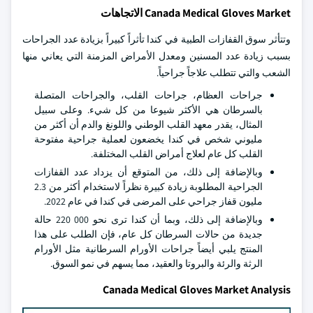
Canada Medical Gloves Market الاتجاهات
وتتأثر سوق القفازات الطبية في كندا تأثراً كبيراً بزيادة عدد الجراحات
بسبب زيادة عدد المسنين ومعدل الأمراض المزمنة التي يعاني منها
الشعب والتي تتطلب علاجاً جراحياً.
جراحات العظام، جراحات القلب، والجراحات المتصلة
بالسرطان هي الأكثر شيوعا من كل شيء. وعلى سبيل
المثال، يقدر معهد القلب الوطني واللونغ والدم أن أكثر من
مليوني شخص في كندا يخضعون لعملية جراحية مفتوحة
القلب كل عام لعلاج أمراض القلب المختلفة.
وبالإضافة إلى ذلك، من المتوقع أن يزداد عدد القفازات
الجراحية المطلوبة زيادة كبيرة نظراً لاستخدام أكثر من 2.3
مليون قفاز جراحي على المرضى في كندا في عام 2022.
وبالإضافة إلى ذلك، وبما أن كندا ترى نحو 000 220 حالة
جديدة من حالات السرطان كل عام، فإن الطلب على هذا
المنتج يلبي أيضاً جراحات الأورام السرطانية مثل الأورام
الرثة والرئة والبروتا والعقيد، مما يسهم في نمو السوق.
Canada Medical Gloves Market Analysis