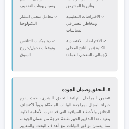
وتأثيرها المفترض
وسيناريوهات التخفيف
✓ الافتراضات التنظيمية
✓ معامل منحنى انتشار
ومخاطر التغيير في
التكنولوجيا
السياسات
✓ الافتراضات الاقتصادية
✓ ديناميكيات التنافس
الكلية (نمو الناتج المحلي
وتوقعات دخول/خروج
الإجمالي، التضخم، العملة)
السوق
6. التحقق وضمان الجودة
تتضمن المراحل النهائية التحقق البشري، حيث يقوم
خبراء المجال بمراجعة البيانات المصفّاة يدوياً لاكتشاف
الدقائق والأخطاء السياقية التي قد تفوت الأنظمة الآلية.
يضيف هذا التدقيق الخبير طبقةً حرجةً من ضمان الجودة،
مما يضمن توافق البيانات مع أهداف البحث والمعايير