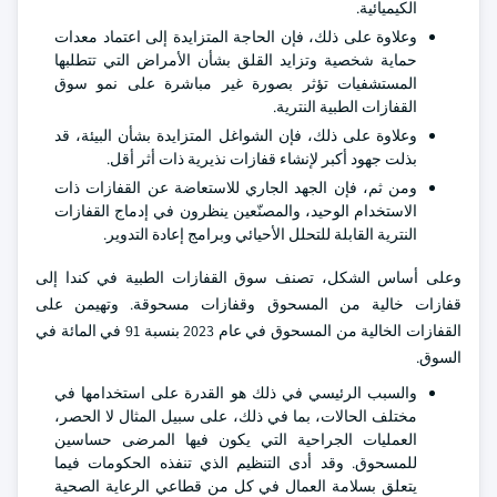
الكيميائية.
وعلاوة على ذلك، فإن الحاجة المتزايدة إلى اعتماد معدات
حماية شخصية وتزايد القلق بشأن الأمراض التي تتطلبها
المستشفيات تؤثر بصورة غير مباشرة على نمو سوق
القفازات الطبية النترية.
وعلاوة على ذلك، فإن الشواغل المتزايدة بشأن البيئة، قد
بذلت جهود أكبر لإنشاء قفازات نذيرية ذات أثر أقل.
ومن ثم، فإن الجهد الجاري للاستعاضة عن القفازات ذات
الاستخدام الوحيد، والمصنّعين ينظرون في إدماج القفازات
النترية القابلة للتحلل الأحيائي وبرامج إعادة التدوير.
وعلى أساس الشكل، تصنف سوق القفازات الطبية في كندا إلى
قفازات خالية من المسحوق وقفازات مسحوقة. وتهيمن على
القفازات الخالية من المسحوق في عام 2023 بنسبة 91 في المائة في
السوق.
والسبب الرئيسي في ذلك هو القدرة على استخدامها في
مختلف الحالات، بما في ذلك، على سبيل المثال لا الحصر،
العمليات الجراحية التي يكون فيها المرضى حساسين
للمسحوق. وقد أدى التنظيم الذي تنفذه الحكومات فيما
يتعلق بسلامة العمال في كل من قطاعي الرعاية الصحية