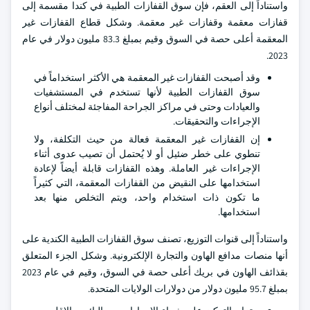
واستناداً إلى العقم، فإن سوق القفازات الطبية في كندا مقسمة إلى
قفازات معقمة وقفازات غير معقمة. وشكل قطاع القفازات غير
المعقمة أعلى حصة في السوق وقيم بمبلغ 83.3 مليون دولار في عام
2023.
وقد أصبحت القفازات غير المعقمة هي الأكثر استخداماً في
سوق القفازات الطبية لأنها تستخدم في المستشفيات
والعيادات وحتى في مراكز الجراحة المفاجئة لمختلف أنواع
الإجراءات والتحقيقات.
إن القفازات غير المعقمة فعالة من حيث التكلفة، ولا
تنطوي على خطر ضئيل أو لا يُحتمل أن تصيب عدوى أثناء
الإجراءات غير العاملة. وهذه القفازات قابلة أيضاً لإعادة
استخدامها على النقيض من القفازات المعقمة، التي كثيراً
ما تكون ذات استخدام واحد، ويتم التخلص منها بعد
استخدامها.
واستناداً إلى قنوات التوزيع، تصنف سوق القفازات الطبية الكندية على
أنها منصات مدافع الهاون والتجارة الإلكترونية. وشكل الجزء المتعلق
بقذائف الهاون في بريك أعلى حصة في السوق، وقيم في عام 2023
بمبلغ 95.7 مليون دولار من دولارات الولايات المتحدة.