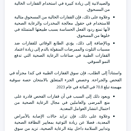
والصيدلانية إلى زيادة كبيرة في استخدام القفازات الخالية
من المسحوق.
وعلاوة على ذلك، فإن القفازات الخالية من المسحوق مثالية
للاستخدام في حقول معالجة المخدرات والرعاية الصحية
لأنها تمنع ردود الفعل الحساسة بسبب طبيعتها المتمثلة في
خلوها من المسحوق.
وبالإضافة إلى ذلك، يؤدي الطابع الوقائي للقفازات ضد
مسببات التلوث والممرضات المنقولة بالدم إلى زيادة اعتماد
القفازات الطبية في صناعات الرعاية الصحية التي تدفع
النمو السوقي.
واستناداً إلى الطلب، فإن سوق القفازات الطبية في كندا مجزأة في
الفحص والجراحة. وخصص الجزء المتعلق بالامتحان حصة سوقية
مهيمنة تبلغ 70.8 في المائة في عام 2023.
ويعود ذلك إلى السبب في أن قفازات الفحص قادرة على
منع المرضى والعاملين في مجال الرعاية الصحية من
احتمال انتشار العوامل المعدية.
وعلاوة على ذلك، فإن تزايد حالات الإصابة بالأمراض
المعدية، فضلا عن زيادة التوعية بمعايير النظافة الصحية
وتدابير السلامة داخل بيئة الرعاية الصحية، تزيد من سوق