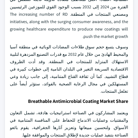
الفترة من 2024 إلى 2032 بسبب الوجود القوي للموزعين الرئيسيين
ومصنعي المنتجات في المنطقة. The increasing number of RD
initiatives, along with the surging consumer awareness, and the
growing healthcare expenditure to produce new coatings will
push the market growth.
وسوف يتسع حجم سوق طلاءات المضادات الوبائية في منطقة آسيا
والمحيط الهادئ من خلال عام 2032 مع قدرات التصنيع المزدهرة لتلبية
الاستهلاك المتزايد للمنتجات في المنطقة. وقد أدت الظروف
الاقتصادية السريعة التغير في البلدان النامية إلى خطوات كبيرة في
قطاع التشييد. كما أن ثقافة القناع المتنامية، إلى جانب زيادة وعي
المستهلكين في مجال الرعاية الصحية بالفوائد، ستؤثر أيضاً على
تغلغل المنتجات.
Breathable Antimicrobial Coating Market Share
ويعتمد المشاركون في الصناعة استراتيجيات هادفة، تشمل التعاون
والمقتنيات وعمليات الاندماج للحفاظ على المنافسة المتنامية في
الأسواق. ولتحسين مبيعاتها وتعزيز آثارها الجغرافية، يقوم بائعو
الصناعة بتنفيذ عمليات جديدة لإطلاق المنتجات والموافقة عليها.