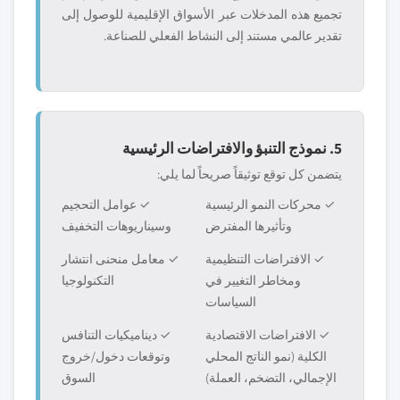
تجميع هذه المدخلات عبر الأسواق الإقليمية للوصول إلى
تقدير عالمي مستند إلى النشاط الفعلي للصناعة.
5. نموذج التنبؤ والافتراضات الرئيسية
يتضمن كل توقع توثيقاً صريحاً لما يلي:
✓ محركات النمو الرئيسية
✓ عوامل التحجيم
وتأثيرها المفترض
وسيناريوهات التخفيف
✓ الافتراضات التنظيمية
✓ معامل منحنى انتشار
ومخاطر التغيير في
التكنولوجيا
السياسات
✓ الافتراضات الاقتصادية
✓ ديناميكيات التنافس
الكلية (نمو الناتج المحلي
وتوقعات دخول/خروج
الإجمالي، التضخم، العملة)
السوق