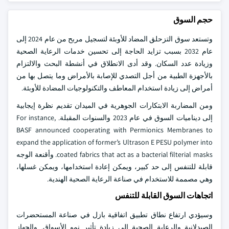
حجم السوق
وتستعد سوق التزحلق المضاد للأوبئة لتسجيل مربح من عام 2024 إلى
عام 2032 بسبب تزايد الحاجة إلى تحسين خدمات الرعاية الصحية
وزيادة عدد السكان. وقد أدى الانطلاق في أنشطة البحث والالتزام
بالأجهزة الطبية من أجل التصدي للإصابة بالأمراض وما يتصل بها من
أمراض إلى زيادة استخدام المعاطف والتكنولوجيات المضادة للأوبئة.
ومن المضاربة الابتكارات الجوهرية في الميدان تقديم نظرة إيجابية
إلى ديناميات السوق في عام 2023 والسنوات المقبلة. For instance,
BASF announced cooperating with Permionics Membranes to
expand the application of former’s Ultrason E PESU polymer into
coated fabrics that act as a bacterial filterial masks. وأقنعة الوجه
قابلة للتنفس إلى حد كبير، ويمكن إعادة استخدامها، ويمكن غسلها،
وهي مصممة للاستخدام في صناعة الرعاية الصحية الهندية.
اتجاهات السوق القابلة للتنفس
وسيؤدي ارتفاع نطاق تطبيق اتفاقية بازل في صناعة المستحضرات
الصيدلانية والرعاية الصحية إلى زيادة تأثير نمو الأسواق. والجهاز