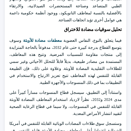
الطبي المتصاعد وصناعة المستحضرات الصيدلانية، والارتقاء
بالأفضلية بالنسبة لمعاطف النانويكود، ووجود أنظمة حكومية داعمة
هي عوامل أخرى تؤيد اتجاهات الصناعة.
تحليل سوقيات مضادة للاختراق
فيما يتعلق بالنوع، النفاس العضوية
معطفات مضادة للأوبئة
وسوف
يتوسع القطاع بدرجة كبيرة حتى عام 2032، مدفوعاً بالحاجة المتزايدة
إلى منتجات مقاومة للمسببات المرضية. وتتيح هذه المعاطف،
المستمدة من مصادر طبيعية، بديلاً قابلاً للتحلل الأحيائي وغير سمي
للطلاءات التقليدية المضادة للأوبئة. وعلاوة على ذلك، فإن الطبيعة
القابلة للتنفس لهذه المعاطف تتيح تعزيز الارتياح والاستخدام في
التطبيقات بما في ذلك المنسوجات والأجهزة الطبية.
واستناداً إلى التطبيق، سيسجل قطاع المنسوجات مساراً كبيراً على
مدى 2024 و2032، نظراً لازدياد استخدام المعاطف المضادة للأوبئة
القابلة للتنفس في المنسوجات، ولا سيما في قطاع الرعاية الصحية
لتقييد انتشار الأمراض المعدية.
وستسجل سوق طلاءات المضادات الوبائية القابلة للتنفس في أمريكا
الشمالية اعتمادا أعلى لمعاطف مضادة للأوبئة قابلة للتنفس في