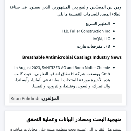
ومن بين المصنّعين والموردين المشهورين الذين يعملون في صناعة
الطلاء المضاد للصدمات التنفسية ما يلي:
التطهير السريع
H.B. Fuller Construction Inc.
IAQM, LLC
JFB مفرقعات هارت
Breathable Antimicrobial Coatings Industry News
In August 2023, SANITIZED AG and Bodo Moller Chemie
Gmb ووسعت شركة H نطاق اتفاقها التعاوني، حيث كانت
هذه الأخيرة موزعة للمنتجات السابقة في ألمانيا، وآيسلندا،
والدانمرك، والسويد، وفنلندا، والنرويج، والنمسا.
المؤلفون:
Kiran Pulidindi
منهجية البحث ومصادر البيانات وعملية التحقق
يستند هذا التقرير إلى عملية بحث منظمة مبنية على محادثات مباشرة