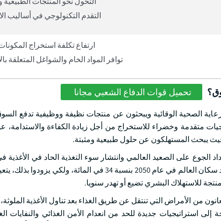
التحول نحو المنتجات الطبيعية و
التقدم التكنولوجي في أساليب ال
ارتفاع تكلفة استخراج المكونات 
توافر المواد الخام والشواغل المتعلقة با
وق؟
تحميل قوات الدفاع الشعبي مجانا
عاية الصحية الوقائية ويبحثون عن منتجات نظيفة ووظيفية تدفع السوق 
وجيات متقدمة وخضراء للاستخراج من أجل زيادة الكفاءة والاستدامة، ع
 حيث يبحث المستهلكون عن حلول طبيعية ومثبتة.
اد الجوع على الصعيد العالمي وانتشار سوء التغذية الحاد في الأغذية في
العالم، ولا سيما في السنوات الأخيرة. وبالإضافة إلى ذلك، سيزداد عدد سكان العالم في عام 2050 بنسبة 34 في الما
ى استراتيجيات جديدة للحد من انعدام الأمن الغذائي والنفايات الغذ