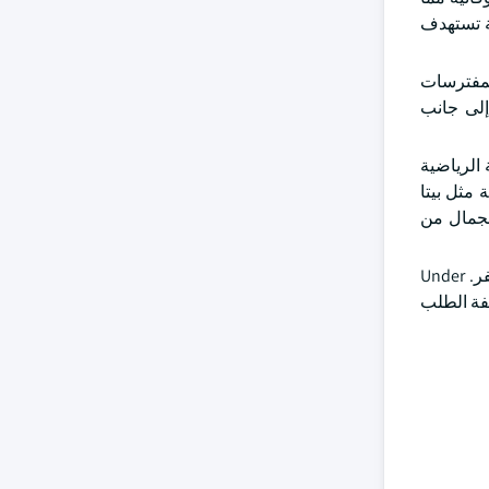
ية تستهدف
لمفترسات
 إلى جانب
 الرياضية
 مثل بيتا
للجمال من
وتشمل القطاعات الهامة الأخرى الفيتامينات والمعادن والألياف أجزاء هامة من النظام الغذائي لأنها تساعد على الأيض والعظام والحفر. Under
ميع هذه المكونات المختلفة الطلب