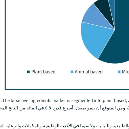
n the source
المصدر القائم على النباتات 58.3 في المائة من السوق في عام 2024، ومن المتوقع أن ينمو بمعدل أسر
لطبيعية والنباتية، ولا سيما في الأغذية الوظيفية والمكملات والرعاية ا