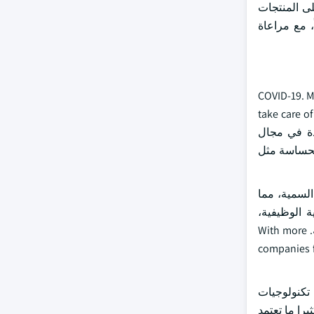
لى المنتجات
، مع مراعاة
COVID-19. Many people are now choose to
take care of
ات الجديدة في مجال
الحساسة مثل
السمية، مما
ة الوظيفية،
والمختصرات التجميلية التي تناسب جهود الصناعة على السواء لكي تكون مستدامة، وما يتوقعه المستهلكون الآن من مكونات آمنة وطبيعية. With more
companies f
Despite this technological p. وتكلفة استخدام تكنولوجيات
را ما تعتمد