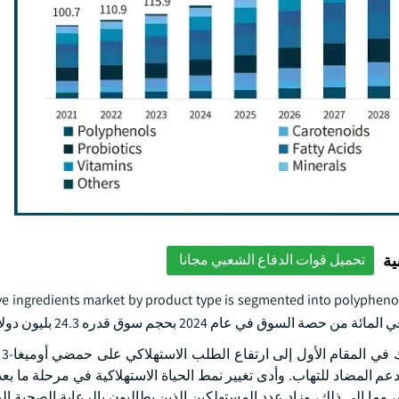
ية
تحميل قوات الدفاع الشعبي مجانا
e ingredients market by product type is segmented into polyphenols,
م المضاد للتهاب. وأدى تغيير نمط الحياة الاستهلاكية في مرحلة ما بعد
ما إلى ذلك، وزاد عدد المستهلكين الذين يطالبون بالرعاية الصحية الو