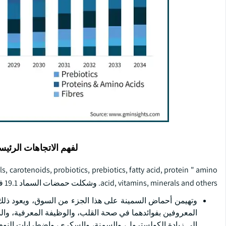
لفهم الاتجاهات الرئيس
 carotenoids, probiotics, prebiotics, fatty acid, protein " amino
acid, vitamins, minerals and others. وشكلت حمضات السماد 19.1 في المائة من حصة السوق في عام 2024 بحجم سوق قدره 24.3 بليون دولار.
المعروفين بفوائدهما في صحة القلب، والوظيفة المعرفية، والدع
إلى زيادة الكولسترول، والسمنة، والسكري، واضطرابات النوم، و