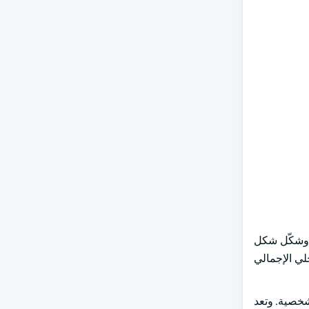
The bioactive ingredients market is segmented into plant based, animal based, microbial, marine and others based o. وشكّل شكل
ع قدره 6.8 في المائة من الناتج المحلي الإجمالي
لشخصية. وتعد