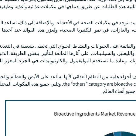
ي تلبية هذه الطلبات عن طريق إدماجها في مكملات غذائية وأغذية وظيف
حيث توجد في مكملات الصحة في الأحشاء. وبالإضافة إلى ذلك، تساعد ا
ت، والغازات، في نمو البكتيريا الصحية، وتُعزز هذه الفوائد عند أخذها
والقائمة على الحيوانات والنشاط الحيوي التي تحظى بشعبية في التغذية
ليغنيز، والسيلبينات، على آثارها المانعة للتأثير. بنفس الطريقة، الذئبة
رتك. وعادة ما تستخدم البوليفينول والكارتيونيدات في الجزء المعزز 
the “others” category are bioactive compounds that are still being explored with continuous RD. وتلبي ج
ميع أنحاء العالم.