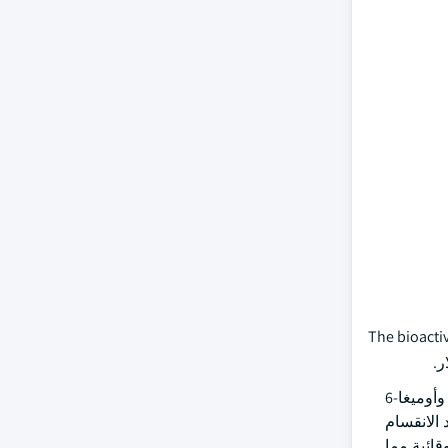
The bioactiv
وتهيمن أحماض السمينة على هذا الجزء من السوق، ويعود ذلك في المقام الأول إلى ارتفاع الطلب الاستهلاكي على حمضي أوميغا-3 وأوميغا-6
 الانقسام
قائية مما