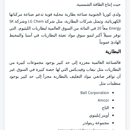
حيث إنتاج الطاقة الشمسية.
ولدى كوريا الجنوبية صناعة بطارية محلية قوية تدعم صناعة مركباتها
الكهربائية. وتمثل شركات البطارية، مثل شركة LG Chem وشركة SK
Energy معاً 20 في المائة من السوق العالمية لبطاريات الليثيوم، التي
توفر سبيلاً أكبر لنمو سوق مواد تعبئة البطاريات في آسيا والمحيط
الهادئ عموماً.
البطارية
فالصناعة العالمية معززة إلى حد كبير بوجود مجموعات كبيرة من
البطاريات مثل نيفاب وفيديكس التي لها حصة كبيرة في السوق. غير
أن توافر صانعي مواد التغليف بالبطارية مجزأ إلى حد كبير بوجود
منظمات مثل
Ball Corporation
Amcor
التاج
أوينز إيلينوي
مجموعة رينولدز