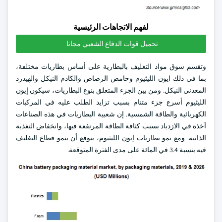
لفهم الاتجاهات الرئيسية
تحميل قوات الدفاع الشعبي مجانا
وتقسم سوق مواد التغليف بالبطارية على أساس بطاريات مختلفة،
بما في ذلك ايون الليثيوم وحامض الرصاص والكادم النيكل والهيدرد
المعدني النيكل. ومن بين الجزء المتعلق بنوع البطاريات، سيكون إيون
الليثيوم أسرع جزء متنام بسبب تزايد الطلب عليه في المركبات
الكهربائية والطاقة الشمسية. إن شعبية البطاريات في هذه الصناعات
آخذة في الازدياد بسبب كثافة الطاقة المرتفعة فيها، وانخفاض التغذية
الذاتية. ومع نمو بطاريات إيون الليثيوم، يتوقع أن ينمو قطاع التغليف
فيه بنسبة 3.4 في المائة على مدى الفترة المتوقعة.