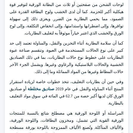
لوحات الشحن من صفحتين أو ثلاث من البطانة الورقية لتوفير قوة
هيكلية أكبر للحزمة. كما أن لدى الخشب ولوح البطاقة القدرة على
الصمود، مما يحمي البطارية من الضرر. ويعزى ذلك إلى سهولة
توافرها، وإلى اضطرابها واستدامتها، وإلى انخفاض التكلفة، وإلى لوح
الورق والخشب الذي اعتبر خياراً موثوقاً به لتغليف البطاريات.
كما أن سلامة البطارية أثناء التخزين والنقل، والمناولة تعتمد إلى حد
كبير على نوع الحالات المستخدمة في العبوة. وتنقسم صناعة عبوة
البطاريات على خطوط نوع حالات البطاريات، بما في ذلك الصناديق
الخشبية والحالات البلاستيكية والرغاوي وغيرها. ويشمل الجزء الآخر
حالات المطاط وغيرها من المواد المماثلة وما إلى ذلك.
وفي حين أن بطاريات التغليف، تتخذ خطوات خاصة لزيادة استقرار
المنتج أثناء المناولة والنقل. في عام 2019
صناديق مختلطة
أو صناديق
الورق كان لديها أكبر حصة من 62.7 في المائة في سوق مواد التغليف
بالبطارية.
المراسلة أو اللوحة الورقية هي مصطلح شائع بالنسبة للمنتجات
الورقية القوية التي تشمل، ومخزون البطاقات، واللوحة الورقية،
والألياف المتآكلة. وتُصنع الألياف الممزوجة باللوحة بورقة مسطحة