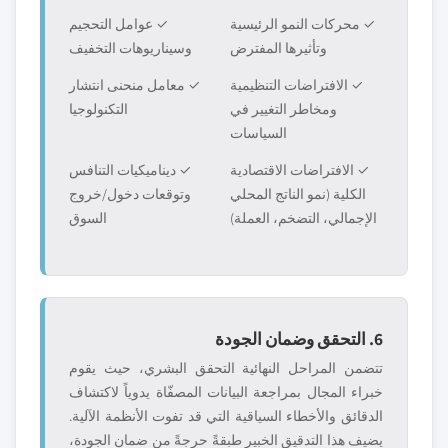
✓ محركات النمو الرئيسية
✓ عوامل التحجيم
وتأثيرها المفترض
وسيناريوهات التخفيف
✓ الافتراضات التنظيمية
✓ معامل منحنى انتشار
ومخاطر التغيير في
التكنولوجيا
السياسات
✓ الافتراضات الاقتصادية
✓ ديناميكيات التنافس
الكلية (نمو الناتج المحلي
وتوقعات دخول/خروج
الإجمالي، التضخم، العملة)
السوق
6. التحقق وضمان الجودة
تتضمن المراحل النهائية التحقق البشري، حيث يقوم
خبراء المجال بمراجعة البيانات المصفّاة يدوياً لاكتشاف
الدقائق والأخطاء السياقية التي قد تفوت الأنظمة الآلية.
يضيف هذا التدقيق الخبير طبقةً حرجةً من ضمان الجودة،