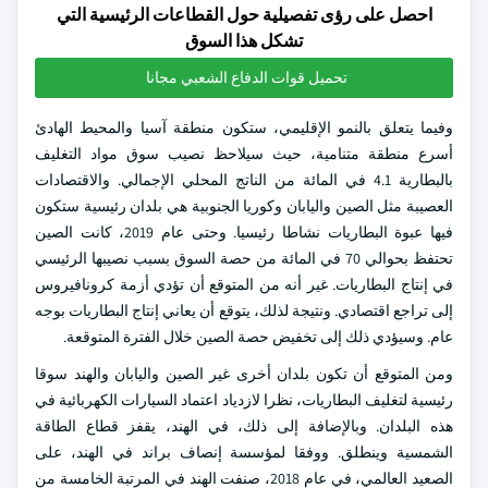
احصل على رؤى تفصيلية حول القطاعات الرئيسية التي
تشكل هذا السوق
تحميل قوات الدفاع الشعبي مجانا
وفيما يتعلق بالنمو الإقليمي، ستكون منطقة آسيا والمحيط الهادئ
أسرع منطقة متنامية، حيث سيلاحظ نصيب سوق مواد التغليف
بالبطارية 4.1 في المائة من الناتج المحلي الإجمالي. والاقتصادات
العصيبة مثل الصين واليابان وكوريا الجنوبية هي بلدان رئيسية ستكون
فيها عبوة البطاريات نشاطا رئيسيا. وحتى عام 2019، كانت الصين
تحتفظ بحوالي 70 في المائة من حصة السوق بسبب نصيبها الرئيسي
في إنتاج البطاريات. غير أنه من المتوقع أن تؤدي أزمة كرونافيروس
إلى تراجع اقتصادي. ونتيجة لذلك، يتوقع أن يعاني إنتاج البطاريات بوجه
عام. وسيؤدي ذلك إلى تخفيض حصة الصين خلال الفترة المتوقعة.
ومن المتوقع أن تكون بلدان أخرى غير الصين واليابان والهند سوقا
رئيسية لتغليف البطاريات، نظرا لازدياد اعتماد السيارات الكهربائية في
هذه البلدان. وبالإضافة إلى ذلك، في الهند، يقفز قطاع الطاقة
الشمسية وينطلق. ووفقا لمؤسسة إنصاف براند في الهند، على
الصعيد العالمي، في عام 2018، صنفت الهند في المرتبة الخامسة من