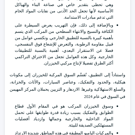
وهي تحظى بتقدير خاص في صناعة البناء والهياكل
الأساسية لأنها تجعل الحد الأدنى من نفايات المواد الخام
التي تدعم مبادرات الاستدامة.
وبالإضافة إلى ذلك، فإن التهريب يعرض السيطرة على
الكثافة والنسيج والانتهاء السطحي من المركب الذي يتسم
بأهمية كبيرة بالنسبة للتطبيق الخارجي. وتكتسي عوامل من
قبيل مقاومة الرطوبة، والتعرض للإشعاع فوق البنفسجي،
فضلا عن الاستقرار البعدي، أهمية بالنسبة للتطبيقات
الخارجية. وكل هذه العوامل تجعل من الاختراق التراكمي
أكثر الطرق تفضيلا لإنتاج مركبي الخيزران.
واستناداً إلى التطبيق، تُقسَّم السوق المركبة للخيزران إلى مكونات
هيكلية، والحدود والتفكيك، وعناصر السيارات، والأثاث والخزانة،
والسلع الاستهلاكية وغيرها. الازدهار و التزيين يحملان المركز المهيمن
في السوق في عام 2024
وسوق الخيزران المركب هو في المقام الأول قطاع
الطوابق والتفكيك بسبب زيادة قدرة طوابقها على تحمل
المواد الداخلية والخارجية وجمالها وازدياد أفضليات
المستهلكين الصديقة للبيئة.
والمركبات البامبو المطبقة في هذه المناطق شديدة الارتداد