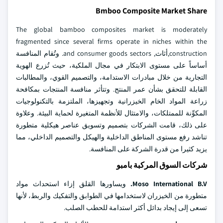
Bmboo Composite Market Share
The global bamboo composites market is moderately
fragmented since several firms operate in niches within the
construction,أثاث, and consumer goods sectors. وتُقام المنافسة
أساساً على مستوى الابتكار في مجال الملكية، حيث تُزرع الهوية
التجارية من خلال مبادرات الاستدامة، والتصميم القوي، والمطالبات
القابلة للتحقق بشأن عمر المنتج. وتتأثر منافسة المنتجات بمكافحة
زراعة المواد الخام الخيزرانية وتجهيزها، الملتزمة بالتكنولوجيات
المكوِّنة للممتلكات، والامتثال للأنظمة المتغيرة لحماية البيئة. وعلاوة
على ذلك، قامت الشركات بتصميم وتسويق عناصر هيكلية متطورة
تناشد رفع مستوى المناطق الداخلية والهيكل والتصميم الداخلي، مما
يزيد كثيرا من قدرة الشركة على المنافسة.
شركات السوق المركبة بامبو
Moso International B.V.
ويساورها القلق إزاء استحداث مواد
متطورة من الخيزران لاستخدامها في الطوابق والتفكيك والربط، لأنها
تسعى إلى إيجاد بدائل أكثر استدامة للحطب الصلب.