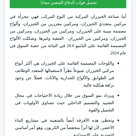
تحميل قوات الدفاع الشعبي مجانا
أما صناعة الخيزران المركبة من النوع المركب فهي مجزأة في
مركبين متعددي الخيزران، ومركبين معززين من الخيزران، وألواح
مصممة مبنية على الخيزران، ومركبين من الخيزران، ومركبين من
الخيزران، ومركبين من الخيزران - العنقية وغيرها. وشكلت الألواح
المصممة القائمة على البامبو 28.4 في المائة من حصة السوق في
عام 2024.
واللوحات المصممة القائمة على الخيزران هي أكثر أنواع
مركبي الخيزران شيوعاً نظراً لاستعمالها المتعدد الوظائف
في الطوابق والألواح الجدارية والأثاث، فضلاً عن وجود
نزاهة هيكلية عالية.
ويزداد نمو السوق من خلال زيادة الاحتياجات في مجال
التشييد والتصميم الداخلي حيث تتساوى الأولويات في
التجميل والقوة.
وتحظى هذه الأفرقة أيضاً بالشعبية في مشاريع البناء
الأخضر، لأن لها أثراً منخفضاً من الكربون، وهو أمر أساسي
للتصديق على الاستدامة.