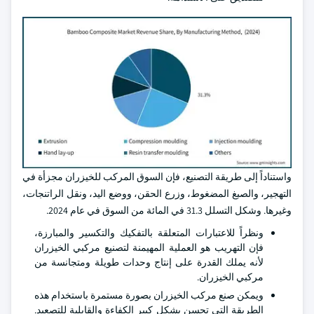
واستناداً إلى طريقة التصنيع، فإن السوق المركب للخيزران مجزأة في
التهجير، والصبغ المضغوط، وزرع الحقن، ووضع اليد، ونقل الراتنجات،
وغيرها. وشكل التسلل 31.3 في المائة من السوق في عام 2024.
ونظراً للاعتبارات المتعلقة بالتفكيك والتكسير والمبارزة،
فإن التهريب هو العملية المهيمنة لتصنيع مركبي الخيزران
لأنه يملك القدرة على إنتاج وحدات طويلة ومتجانسة من
مركبي الخيزران.
ويمكن صنع مركب الخيزران بصورة مستمرة باستخدام هذه
الطريقة التي تحسن بشكل كبير الكفاءة والقابلية للتصعيد.