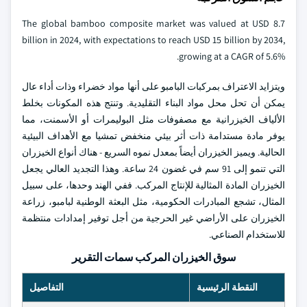
The global bamboo composite market was valued at USD 8.7
billion in 2024, with expectations to reach USD 15 billion by 2034,
growing at a CAGR of 5.6%.
ويتزايد الاعتراف بمركبات البامبو على أنها مواد خضراء وذات أداء عال
يمكن أن تحل محل مواد البناء التقليدية. وتنتج هذه المكونات بخلط
الألياف الخيزرانية مع مصفوفات مثل البوليمرات أو الأسمنت، مما
يوفر مادة مستدامة ذات أثر بيئي منخفض تمشيا مع الأهداف البيئية
الحالية. ويميز الخيزران أيضاً بمعدل نموه السريع - هناك أنواع الخيزران
التي تنمو إلى 91 سم في غضون 24 ساعة. وهذا التجديد العالي يجعل
الخيزران المادة المثالية للإنتاج المركب. ففي الهند وحدها، على سبيل
المثال، تشجع المبادرات الحكومية، مثل البعثة الوطنية لبامبو، زراعة
الخيزران على الأراضي غير الحرجية من أجل توفير إمدادات منتظمة
للاستخدام الصناعي.
سوق الخيزران المركب سمات التقرير
النقطة الرئيسية
التفاصيل