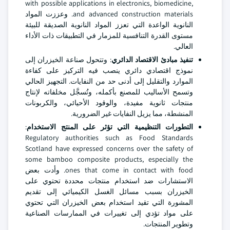
with possible applications in electronics, biomedicine,
and advanced construction materials. وعززت المواد
النانوية الواعدة التي تعزز المواد النانوية الصديقة للبيئة
مستوى القدرة التنافسية للمزمار في التطبيقات ذات الأداء
العالي.
تنفيذ مبادئ الاقتصاد الدائري
: وتتحول صناعة الخيزران إلى
نموذج اقتصادي دائري ينصب فيه التركيز على كفاءة
الموارد والتقليل إلى أدنى حد من النفايات. التجهيز الحالي
وتسمح الأساليب للمصنع بأكمله، وتُسجَّل مخلفاته لإنتاج
منتجات ثانوية مفيدة، والوقود الأحيائي، والكربونات
المنشطة، مما يزيل النفايات غير الضرورية.
التطورات التنظيمية التي تؤثر على المنتج
الاستخدام
:
Regulatory authorities such as Food Standards
Scotland have expressed concerns over the safety of
some bamboo composite products, especially the
ones that come in contact with food. وأدت بعض
الاستشارات ضد استخدام منتجات محددة تحتوي على
الخيزران بسبب مسائل الغسل الكيميائي إلى تقديم
المشورة التي تقيد استخدام بعض الخيزران التي تحتوي
على مواد تؤدي إلى تغييرات في الممارسات الصناعية
وتطوير المنتجات.