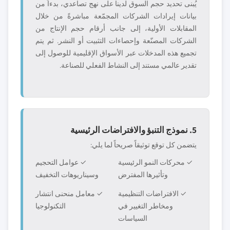
يُبنى تحديد حجم السوق لدينا على نهج تصاعدي، بدءاً من
بيانات إيرادات الشركات المجمّعة مباشرةً من خلال
المقابلات الأولية، إلى جانب أرقام حجم الإنتاج من
الشركات المصنّعة وإحصاءات التثبيت أو النشر. ثم يتم
تجميع هذه المدخلات عبر الأسواق الإقليمية للوصول إلى
تقدير عالمي مستند إلى النشاط الفعلي للصناعة.
5. نموذج التنبؤ والافتراضات الرئيسية
يتضمن كل توقع توثيقاً صريحاً لما يلي:
✓ محركات النمو الرئيسية
✓ عوامل التحجيم
وتأثيرها المفترض
وسيناريوهات التخفيف
✓ الافتراضات التنظيمية
✓ معامل منحنى انتشار
ومخاطر التغيير في
التكنولوجيا
السياسات