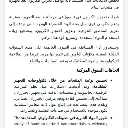
لخفض الانبعاثات أثناء التشييد لأنه يواصل تخزين الكربون بعد تجهيزه
في منتجات البناء.
قدرات تخزين الكربون في (بامبو) في مرحلة ما بعد التجهيز، مقترنة
بدعم حكومي قوي مثل بعثة الهند الخضراء الهندية، التي تهدف إلى
تعزيز المناطق الحرجية وتعزيز احتجاز الكربون، وتشجيع زيادة
استخدام المواد المتجددة، وتسريع قوة هذا الزخم.
وسيتجاوز أداء المسابقة في السوق العالمية على مدى السنوات
القليلة المقبلة مكوّنات البامبو التي تتميز بها مزيجا فريدا من الملاءمة
الإيكولوجية، والقوة الميكانيكية، ودعم السياسات، والأداء.
اتجاهات السوق المركبة
تحسين نوعية المنتجات من خلال تكنولوجيات التجهيز
المتقدمة
: وقد أُدمجت الابتكارات مثل نظم المراقبة
الرقمية الحاسوبية والمجسات الذكية في تجهيز الخيزران،
مما أدى إلى تحسين كفاءة ودقة مركبي الخيزران الصناعي.
وتقدم هذه المساعدة في إنتاج مواد ذات معايير استثنائية
تكون موحدة للاستخدام في صناعات التشييد والسيارات.
ظهور المواد النانوية في تطبيقات التكنولوجيا المتقدمة
: The
study of bamboo-derived nanomaterials is widening