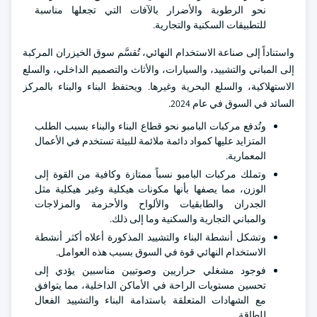
نحو الرطوبة والأضرار بالآفات التي تجعلها مناسبة
للتطبيقات السكنية والتجارية.
واستناداً إلى صناعة الاستخدام النهائي، تُقسَّم سوق الخيزران المركبة
إلى المباني والتشييد، والسيارات، والأثاث والتصميم الداخلي، والسلع
الاستهلاكية، والسلع البحرية وغيرها. ويحتفظ البناء والبناء بالمركز
السائد في السوق في عام 2024.
وتُدفع مركبات البامبو نحو قطاع البناء والبناء بسبب الطلب
المتزايد عليها كمواد دائمة ملائمة للبيئة تستخدم في الأعمال
المعمارية.
وتملك مركبات البامبو نسباً ممتازة وكافية من القوة إلى
الوزن، مما يصفها بأنها مكونات هيكلية وغير هيكلية مثل
الجدران والطابقيات والألواح والأحزمة والمزلاجات
والمباني التجارية والسكنية وما إلى ذلك.
وتشكل أنشطة البناء والتشييد المذكورة أعلاه أكثر أنشطة
الاستخدام النهائي قوة في السوق بسبب هذه العوامل.
فوجود مشغلي حراريين وصوتيين مناسبين يؤدي إلى
تحسين مستويات الراحة في الأماكن الداخلية، مما يتوافق
مع الشهادات المتعلقة باستدامة البناء والتشييد الفعال
للطاقة.