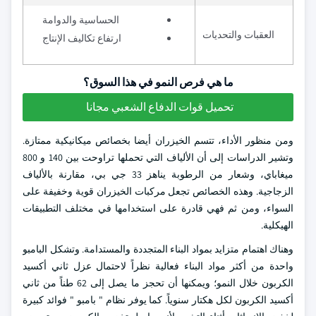
الحساسية والدوامة
العقبات والتحديات
ارتفاع تكاليف الإنتاج
ما هي فرص النمو في هذا السوق؟
تحميل قوات الدفاع الشعبي مجانا
ومن منظور الأداء، تتسم الخيزران أيضا بخصائص ميكانيكية ممتازة.
وتشير الدراسات إلى أن الألياف التي تحملها تراوحت بين 140 و 800
ميغاباي، وشعار من الرطوبة يناهز 33 جي بي، مقارنة بالألياف
الزجاجية. وهذه الخصائص تجعل مركبات الخيزران قوية وخفيفة على
السواء، ومن ثم فهي قادرة على استخدامها في مختلف التطبيقات
الهيكلية.
وهناك اهتمام متزايد بمواد البناء المتجددة والمستدامة. وتشكل البامبو
واحدة من أكثر مواد البناء فعالية نظراً لاحتمال عزل ثاني أكسيد
الكربون خلال النمو؛ ويمكنها أن تحجز ما يصل إلى 62 طناً من ثاني
أكسيد الكربون لكل هكتار سنوياً. كما يوفر نظام " بامبو " فوائد كبيرة