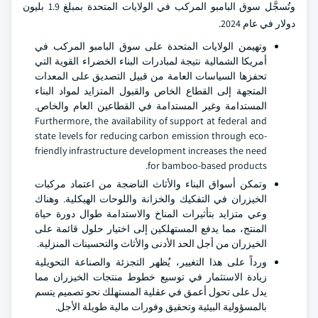
وتُسجَّل سوق البامبو المركب في الولايات المتحدة بمبلغ 1.9 بليون
دولار في عام 2024.
وتهيمن الولايات المتحدة على سوق البامبو المركب في
أمريكا الشمالية نتيجة لمبادرات البناء الخضراء القوية التي
تحفزها السياسات العامة من قبيل التصديق على المعدات
المتجهة إلى القطاع الخاص والقبول المتزايد لمواد البناء
المستدامة وغير المستدامة في القطاعين العام والخاص.
Furthermore, the availability of support at federal and
state levels for reducing carbon emission through eco-
friendly infrastructure development increases the need
for bamboo-based products.
وتمكن أسواق البناء والأثاث الناضجة من اعتماد مركبات
الخيزران في التفكيك والخزانة واللوحات الهيكلية. وهناك
وعي متزايد بتأثيرات المناخ والاستدامة طوال دورة حياة
المنتج، مما يدفع المستهلكين إلى اختيار حلول قائمة على
الخيزران من أجل الحد الأدنى والأثاث والتحسينات المنزلية.
ورداً على هذا التغيير، يُظهر التجزئة والصناعة التحويلية
زيادة الاستثمار في توسيع خطوط منتجات الخيزران مما
يدل على تحول أعمق في عقلية المستهلك نحو تصميم يتسم
بالمسؤولية البيئية وتحقيق وفورات مالية طويلة الأجل.