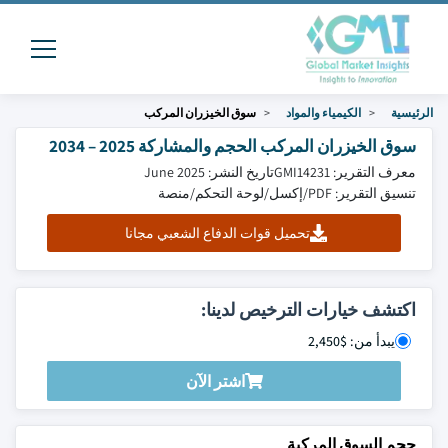
الرئيسية
الكيمياء والمواد
سوق الخيزران المركب
سوق الخيزران المركب الحجم والمشاركة 2025 – 2034
معرف التقرير: GMI14231
تاريخ النشر: June 2025
تنسيق التقرير: PDF/إكسل/لوحة التحكم/منصة
تحميل قوات الدفاع الشعبي مجانا
اكتشف خيارات الترخيص لدينا:
يبدأ من: $2,450
اشتر الآن
حجم السوق المركبة