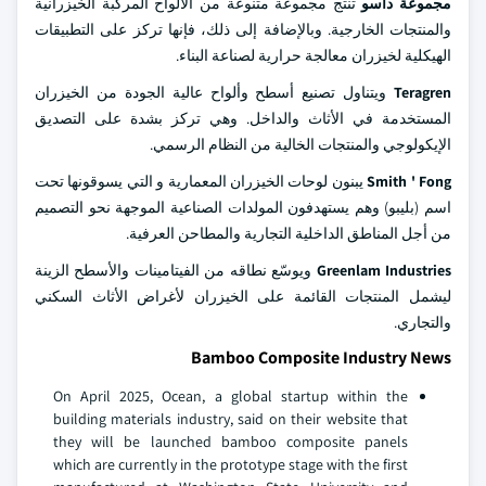
مجموعة داسو
تنتج مجموعة متنوعة من الألواح المركبة الخيزرانية
والمنتجات الخارجية. وبالإضافة إلى ذلك، فإنها تركز على التطبيقات
الهيكلية لخيزران معالجة حرارية لصناعة البناء.
Teragren
ويتناول تصنيع أسطح وألواح عالية الجودة من الخيزران
المستخدمة في الأثاث والداخل. وهي تركز بشدة على التصديق
الإيكولوجي والمنتجات الخالية من النظام الرسمي.
Smith ' Fong
يبنون لوحات الخيزران المعمارية و التي يسوقونها تحت
اسم (بليبو) وهم يستهدفون المولدات الصناعية الموجهة نحو التصميم
من أجل المناطق الداخلية التجارية والمطاحن العرفية.
Greenlam Industries
ويوسّع نطاقه من الفيتامينات والأسطح الزينة
ليشمل المنتجات القائمة على الخيزران لأغراض الأثاث السكني
والتجاري.
Bamboo Composite Industry News
On April 2025, Ocean, a global startup within the
building materials industry, said on their website that
they will be launched bamboo composite panels
which are currently in the prototype stage with the first