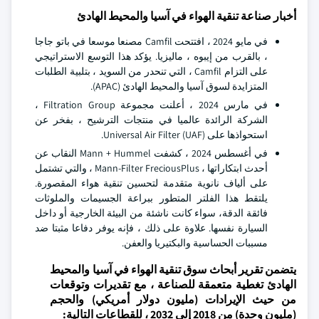
أخبار صناعة تنقية الهواء في آسيا والمحيط الهادئ
في مايو 2024 ، افتتحت Camfil مصنعا موسعا في باتو جاجا
، بالقرب من إيبوه ، ماليزيا. يؤكد هذا التوسع الاستراتيجي
على التزام Camfil ، التي تنحدر من السويد ، بتلبية الطلبات
المتزايدة لسوق آسيا والمحيط الهادئ (APAC).
في مارس 2024 ، أعلنت مجموعة Filtration Group ،
الشركة الرائدة عالميا في منتجات الترشيح ، بفخر عن
استحواذها على Universal Air Filter (UAF).
في أغسطس 2024 ، كشفت Mann + Hummel النقاب عن
أحدث ابتكاراتها ، Mann-Filter FreciousPlus ، والتي تشتمل
على ألياف نانوية متقدمة لتحسين تنقية هواء المقصورة.
يلتقط هذا الفلتر المتطور ببراعة الجسيمات والملوثات
فائقة الدقة، سواء كانت ناشئة من البيئة الخارجية أو داخل
السيارة نفسها. علاوة على ذلك ، فإنه يوفر دفاعا مثبتا ضد
مسببات الحساسية والبكتيريا والعفن.
يتضمن تقرير أبحاث سوق تنقية الهواء في آسيا والمحيط
الهادئ تغطية متعمقة للصناعة ، مع تقديرات وتوقعات
من حيث الإيرادات (مليون دولار أمريكي) والحجم
(مليون وحدة) من 2018 إلى 2032 ، للقطاعات التالية: