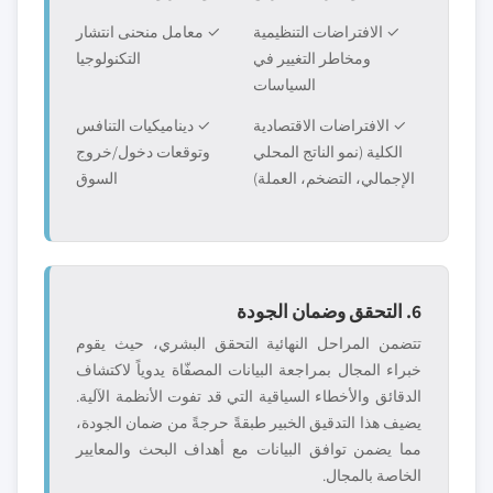
✓ الافتراضات التنظيمية
✓ معامل منحنى انتشار
ومخاطر التغيير في
التكنولوجيا
السياسات
✓ الافتراضات الاقتصادية
✓ ديناميكيات التنافس
الكلية (نمو الناتج المحلي
وتوقعات دخول/خروج
الإجمالي، التضخم، العملة)
السوق
6. التحقق وضمان الجودة
تتضمن المراحل النهائية التحقق البشري، حيث يقوم
خبراء المجال بمراجعة البيانات المصفّاة يدوياً لاكتشاف
الدقائق والأخطاء السياقية التي قد تفوت الأنظمة الآلية.
يضيف هذا التدقيق الخبير طبقةً حرجةً من ضمان الجودة،
مما يضمن توافق البيانات مع أهداف البحث والمعايير
الخاصة بالمجال.