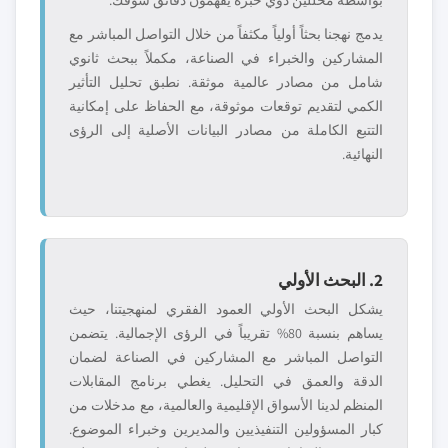
بواسطة محللين ذوي خبرة يفهمون دقائق سوقك.
يدمج نهجنا بحثاً أولياً مكثفاً من خلال التواصل المباشر مع
المشاركين والخبراء في الصناعة، مكملاً ببحث ثانوي
شامل من مصادر عالمية موثقة. نطبق تحليل التأثير
الكمي لتقديم توقعات موثوقة، مع الحفاظ على إمكانية
التتبع الكاملة من مصادر البيانات الأصلية إلى الرؤى
النهائية.
2. البحث الأولي
يشكل البحث الأولي العمود الفقري لمنهجيتنا، حيث
يساهم بنسبة 80% تقريباً في الرؤى الإجمالية. يتضمن
التواصل المباشر مع المشاركين في الصناعة لضمان
الدقة والعمق في التحليل. يغطي برنامج المقابلات
المنظم لدينا الأسواق الإقليمية والعالمية، مع مدخلات من
كبار المسؤولين التنفيذيين والمديرين وخبراء الموضوع.