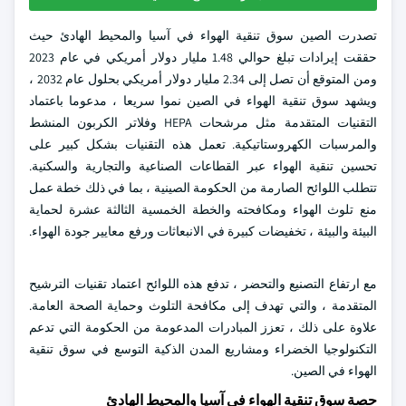
تصدرت الصين سوق تنقية الهواء في آسيا والمحيط الهادئ حيث
حققت إيرادات تبلغ حوالي 1.48 مليار دولار أمريكي في عام 2023
ومن المتوقع أن تصل إلى 2.34 مليار دولار أمريكي بحلول عام 2032 ،
ويشهد سوق تنقية الهواء في الصين نموا سريعا ، مدعوما باعتماد
التقنيات المتقدمة مثل مرشحات HEPA وفلاتر الكربون المنشط
والمرسبات الكهروستاتيكية. تعمل هذه التقنيات بشكل كبير على
تحسين تنقية الهواء عبر القطاعات الصناعية والتجارية والسكنية.
تتطلب اللوائح الصارمة من الحكومة الصينية ، بما في ذلك خطة عمل
منع تلوث الهواء ومكافحته والخطة الخمسية الثالثة عشرة لحماية
البيئة والبيئة ، تخفيضات كبيرة في الانبعاثات ورفع معايير جودة الهواء.
مع ارتفاع التصنيع والتحضر ، تدفع هذه اللوائح اعتماد تقنيات الترشيح
المتقدمة ، والتي تهدف إلى مكافحة التلوث وحماية الصحة العامة.
علاوة على ذلك ، تعزز المبادرات المدعومة من الحكومة التي تدعم
التكنولوجيا الخضراء ومشاريع المدن الذكية التوسع في سوق تنقية
الهواء في الصين.
حصة سوق تنقية الهواء في آسيا والمحيط الهادئ