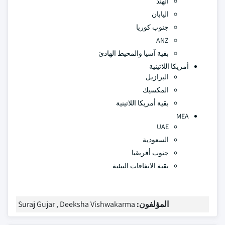
الهند
اليابان
جنوب كوريا
ANZ
بقية آسيا والمحيط الهادئ
أمريكا اللاتينية
البرازيل
المكسيك
بقية أمريكا اللاتينية
MEA
UAE
السعودية
جنوب أفريقيا
بقية الاتفاقات البيئية
المؤلفون:
Suraj Gujar , Deeksha Vishwakarma