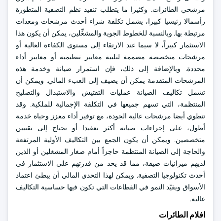
مرشحي الطائرات. وكثيرا ما يتطلب تنفيذ نظم التصفية المتطورة
رأسمالا رئيسيا كبيرا، يشمل تكلفة شراء أحدث مرشحات ومعدات
مرتبطة بها. وبالنسبة للخطوط الجوية والمشغِّلين، يمكن أن يكون هذا
الاستثمار كبيراً، لا سيما عند الارتقاء إلى مستوى الكفاءة العالية أو
مرشحات متخصصة مصممة لتلبية معايير تنظيمية أو معايير أداء
محددة. وبالإضافة إلى ذلك، فإن استمرار صيانة وخدمة هذه
المرشحات المتقدمة يمكن أن يضيف إلى العبء المالي. ويمكن أن
تشمل تكاليف الصيانة عمليات التفتيش والاستبدال والتصليح
المنتظمة، التي تسهم جميعها في التكلفة الإجمالية للملكية. وقد
تنطوي أيضا مرشحات عالية الجودة، مع توفير أداء معزز وحياة خدمة
أطول، على إجراءات صيانة أكثر تعقيدا أو تحتاج إلى تقنيين
متخصصين. ويمكن أن يكون الجمع بين التكاليف الأولية المرتفعة
والحاجة إلى الصيانة المنتظمة حاجزاً أمام صغار المشغلين أو الذين
لديهم ميزانيات ضيقة، مما قد يحد من قدرتهم على الاستثمار في
أحدث تكنولوجيا التصفية. ويمكن لهذا التحدي المالي أن يبطئ اعتماد
الأسواق ويقيّد النمو في القطاعات التي تكون فيها حساسية التكاليف
عالية.
افلام الطائرات