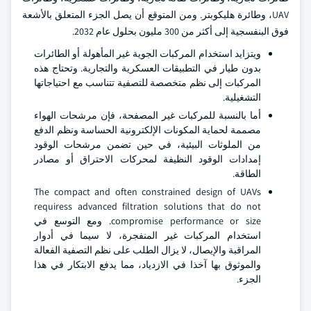
UAV، وطائرة هليكوبتر. ومن المتوقع أن يصل الجزء المتعلق بالأشعة
فوق البنفسجية إلى أكثر من 300 مليون بحلول عام 2032.
ويتزايد استخدام المركبات الجوية غير المأهولة أو الطائرات
بدون طيار في التطبيقات العسكرية والتجارية. وتحتاج هذه
المركبات إلى نظم متخصصة للتصفية تتناسب مع احتياجاتها
التشغيلية.
أما بالنسبة للمركبات غير المصفحة، فإن مرشحات الهواء
مصممة لحماية المكونات الإلكترونية الحساسة ونظم الدفع
من الملوثات البيئية، في حين تضمن مرشحات الوقود
إمدادات الوقود النظيفة لمحركات الاحتراق أو مصادر
الطاقة.
The compact and often constrained design of UAVs
requiress advanced filtration solutions that do not
compromise performance or size. ومع التوسع في
استخدام المركبات غير المنفجرة، لا سيما في أدوار
المراقبة والإيصال، لا يزال الطلب على نظم التصفية الفعالة
والموثوق بها آخذا في الازدياد، مما يدفع الابتكار في هذا
الجزء.