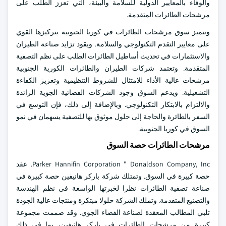
والوفاء بالمعايير الدولية للسلامة والبيئة، التي تعزز الطلب على
مرشحات الطائرات المتقدمة.
وتتميز سوق مرشحات الطائرات في كوريا الجنوبية بتركيزها القوي
على معايير التقدم التكنولوجي والسلامة. ويقود تزايد صناعة الطيران
والاستثمارات في تحديث أساطيل الطائرات الطلب على نظم التصفية
المتقدمة. وتعتمد شركات الطيران والطائرات الكورية الجنوبية
مرشحات عالية الأداء للامتثال للشروط التنظيمية وتعزيز الكفاءة
التشغيلية. ويدعم السوق وجود الشركات الفضائية الجوية الرائدة
والالتزام بالابتكار التكنولوجي. وبالإضافة إلى ذلك، فإن التوسع في
السفر بالطائرة والحاجة إلى حلول موثوق بها للتصفية يسهمان في نمو
السوق في كوريا الجنوبية.
مرشحات الطائرات حصة السوق
Parker Hannifin Corporation " Donaldson Company, Inc. عقد
حصة كبيرة في السوق. وتمتلك شركة باركر هانيفين حصة كبيرة في
صناعة تصفية الطائرات نظرا لخبرتها الواسعة في نظم الهندسة
والتصنيع المتقدمة. وتملك الشركة حلولا مبتكرة ومنتجات عالية الجودة
تلبي المطالب المعقدة لصناعة الفضاء الجوي. وقد صممت مجموعة
كبيرة من مرشحات الطائرات في باركر هانيفين، بما في ذلك