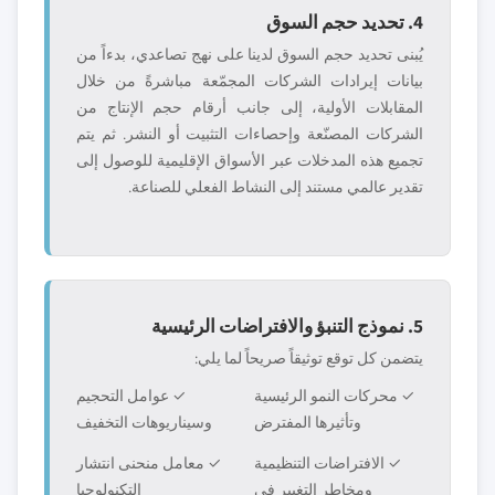
4. تحديد حجم السوق
يُبنى تحديد حجم السوق لدينا على نهج تصاعدي، بدءاً من
بيانات إيرادات الشركات المجمّعة مباشرةً من خلال
المقابلات الأولية، إلى جانب أرقام حجم الإنتاج من
الشركات المصنّعة وإحصاءات التثبيت أو النشر. ثم يتم
تجميع هذه المدخلات عبر الأسواق الإقليمية للوصول إلى
تقدير عالمي مستند إلى النشاط الفعلي للصناعة.
5. نموذج التنبؤ والافتراضات الرئيسية
يتضمن كل توقع توثيقاً صريحاً لما يلي:
✓ محركات النمو الرئيسية
✓ عوامل التحجيم
وتأثيرها المفترض
وسيناريوهات التخفيف
✓ الافتراضات التنظيمية
✓ معامل منحنى انتشار
ومخاطر التغيير في
التكنولوجيا