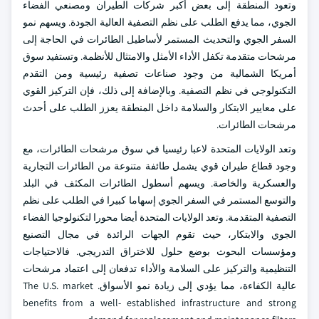
وتعود المنطقة إلى بعض أكبر شركات الطيران ومصنعي الفضاء
الجوي، مما يدفع الطلب على نظم التصفية العالية الجودة. ويسهم نمو
السفر الجوي والتحديث المستمر لأساطيل الطائرات في الحاجة إلى
مرشحات متقدمة تكفل الأداء الأمثل والامتثال للأنظمة. وتستفيد سوق
أمريكا الشمالية من وجود صناعات تصفية رئيسية ومن التقدم
التكنولوجي في نظم التصفية. وبالإضافة إلى ذلك، فإن التركيز القوي
على معايير الابتكار والسلامة داخل المنطقة يعزز الطلب على أحدث
مرشحات الطائرات.
وتعد الولايات المتحدة لاعبا رئيسيا في سوق مرشحات الطائرات، مع
وجود قطاع طيران قوي يشمل طائفة متنوعة من الطائرات التجارية
والعسكرية والخاصة. ويسهم أسطول الطائرات المكثف في البلد
والتوسع المستمر في السفر الجوي إسهاما كبيرا في الطلب على نظم
التصفية المتقدمة. وتعد الولايات المتحدة أيضا محورا لتكنولوجيا الفضاء
الجوي والابتكار، حيث تقوم الجهات الرائدة في مجال التصنيع
ومؤسسات البحوث بوضع حلول للاختراق التدريجي. فالاحتياجات
التنظيمية والتركيز على السلامة والأداء تدفعان إلى اعتماد مرشحات
عالية الكفاءة، مما يؤدي إلى زيادة نمو الأسواق. The U.S. market
benefits from a well- established infrastructure and strong