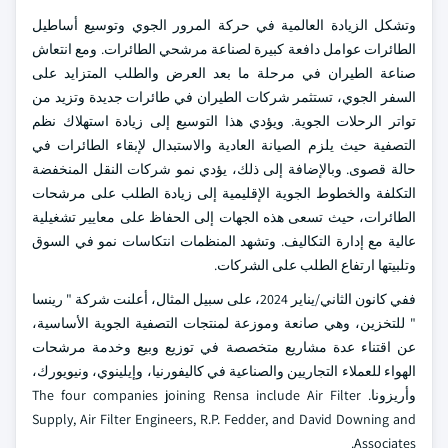
وتشكل الزيادة العالمية في حركة المرور الجوي وتوسيع أساطيل
الطائرات عوامل دافعة كبيرة لصناعة مرشحي الطائرات. ومع انتعاش
صناعة الطيران في مرحلة ما بعد العرض والطلب المتزايد على
السفر الجوي، تستثمر شركات الطيران في طائرات جديدة وتزيد من
تواتر الرحلات الجوية. ويؤدي هذا التوسيع إلى زيادة استهلاك نظم
التصفية حيث يلزم الصيانة العادية والاستبدال لإبقاء الطائرات في
حالة قصوى. وبالإضافة إلى ذلك، يؤدي نمو شركات النقل المنخفضة
التكلفة والخطوط الجوية الإقليمية إلى زيادة الطلب على مرشحات
الطائرات، حيث تسعى هذه الجهات إلى الحفاظ على معايير تشغيلية
عالية مع إدارة التكاليف. وتشهد المنظمات انتكاسات نمو في السوق
وتلبيتها ارتفاع الطلب على الشركات.
ففي كانون الثاني/يناير 2024، على سبيل المثال، أعلنت شركة " رينسا
" للتخزين، وهي صانعة وموزعة لمنتجات التصفية الجوية الأساسية،
عن اقتناء عدة مشاريع متخصصة في توزيع وبيع وخدمة مرشحات
الهواء للعملاء التجاريين والصناعية في كاليفورنيا، وإيلينوي، ونيويورك،
وأريزونا. The four companies joining Rensa include Air Filter
Supply, Air Filter Engineers, R.P. Fedder, and David Downing and
Associates.