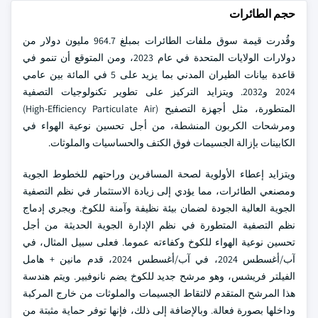
حجم الطائرات
وقُدرت قيمة سوق ملفات الطائرات بمبلغ 964.7 مليون دولار من
دولارات الولايات المتحدة في عام 2023، ومن المتوقع أن تنمو في
قاعدة بيانات الطيران المدني بما يزيد على 5 في المائة بين عامي
2024 و2032. ويتزايد التركيز على تطوير تكنولوجيات التصفية
المتطورة، مثل أجهزة التصفيح (High-Efficiency Particulate Air)
ومرشحات الكربون المنشطة، من أجل تحسين نوعية الهواء في
الكابينات بإزالة الجسيمات فوق الكتف والحساسيات والملوثات.
ويتزايد إعطاء الأولوية لصحة المسافرين وراحتهم للخطوط الجوية
ومصنعي الطائرات، مما يؤدي إلى زيادة الاستثمار في نظم التصفية
الجوية العالية الجودة لضمان بيئة نظيفة وآمنة للكوخ. ويجري إدماج
نظم التصفية المتطورة في نظم الإدارة الجوية الحديثة من أجل
تحسين نوعية الهواء للكوخ وكفاءته عموما. فعلى سبيل المثال، في
آب/أغسطس 2024، في آب/أغسطس 2024، قدم مانين + هامل
الفيلتر فريشس، وهو مرشح جديد للكوخ يضم نانوفبير. ويتم هندسة
هذا المرشح المتقدم لالتقاط الجسيمات والملوثات من خارج المركبة
وداخلها بصورة فعالة. وبالإضافة إلى ذلك، فإنها توفر حماية مثبتة من