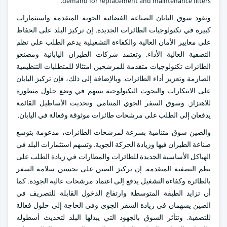
demand for replacement and maintenance filters.
وتقود سوق اليابان الصناعة الفضائية الجوية المتقدمة واستثمارات
كبيرة في تكنولوجيات الطائرات الجديدة. إن تركيز البلد على الحفاظ
على معايير الأمان العالية والكفاءة التشغيلية يدعم الطلب على نظم
التصفية العالية الأداء. وتعتمد شركات الطيران اليابانية ومصنعو
الطائرات تكنولوجيات متقدمة للمرشحين امتثالا للمتطلبات التنظيمية
الصارمة وتعزيز أداء الطائرات. وبالإضافة إلى ذلك، فإن تركيز اليابان
على الابتكارات والبحوث التكنولوجية يسهم في وضع حلول متطورة
للاهتزاز. وسوق السفر الجوي المتنامي وتحديث الأساطيل القائمة
يدفعان إلى الطلب على مرشحات طائرات موثوقة وفعالة في اليابان.
والصين سوق متنامية بسرعة لمرشحات الطائرات، مدعومة بتوسع
صناعة الطيران فيها وزيادة الحركة الجوية. وتسهم استثمارات البلد في
الهياكل الأساسية الجديدة للطائرات والمطارات في زيادة الطلب على
نظم التصفية المتقدمة. إن تركيز الصين على تحسين سلامة السفر
بالطائرة وكفاءة التشغيل يدفع إلى اعتماد مرشحات عالية الجودة. كما
أن تزايد الطبقة المتوسطة وارتفاع الدخول القابلة للتصريف في
الصين يسهمان في زيادة السفر الجوي وفي الحاجة إلى حلول فعالة
للتصفية. وتتأثر السوق بالجهود التي يبذلها البلد لتحديث أسطوله