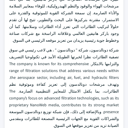
مرشحات الهواء والوقود والنظم الهيدروليكية، للوفاء بمعايير السلامة
والأداء الصارمة. إن سمعة الشركة القوية للموثوقية والقدرة على
الاستمرار، مقترنة بتركيزها على البحث والتطوير، تتيح لها أن تقدم
حلولاً لتركيب الطائرات التي تعزز أداء الطائرات وسلامتها. كما أن
وجود باركر هانيفين العالمي وعلاقاته الراسخة مع شركات صناعة
وخطوط جوية رئيسية يزيدان من تعزيز موقعه الرئيسي في السوق.
شركة دونالدسون، شركة " دونالدسون " ، هي لاعب رئيسي في سوق
تصفية الطائرات نظرا لخبرتها الطويلة الأمد في تكنولوجيا التصريف
والتزامها بالابتكار. The company is known for its comprehensive
range of filtration solutions that address various needs within
the aerospace sector, including air, fuel, and hydraulic filters.
وتهدف مرشحات دونالدسون إلى تعزيز كفاءة وموثوقية نظم
الطائرات، بما يكفل الامتثال للمعايير التنظيمية الصارمة. The
company’s focus on advanced filtration technologies, such as its
proprietary NanoWeb media, contributes to its strong market
presence. وبالإضافة إلى ذلك، فإن شبكة توزيع دونالدسون الموسعة
والشراكات القوية مع الجهات الرئيسية المصنعة للطائرات ومقدمي
الصيانة تزيد من تعزيز موقعها في السوق.