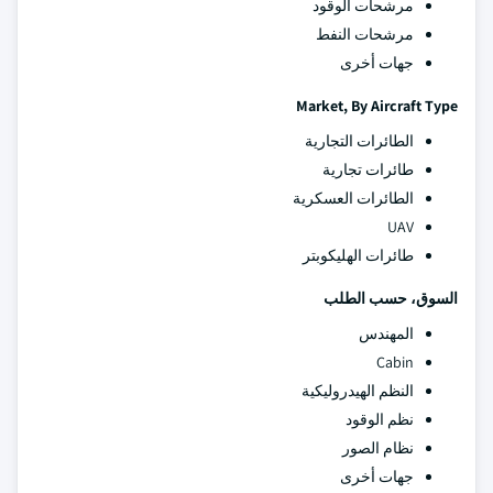
مرشحات الوقود
مرشحات النفط
جهات أخرى
Market, By Aircraft Type
الطائرات التجارية
طائرات تجارية
الطائرات العسكرية
UAV
طائرات الهليكوبتر
السوق، حسب الطلب
المهندس
Cabin
النظم الهيدروليكية
نظم الوقود
نظام الصور
جهات أخرى