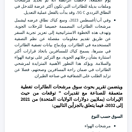
يوم الجمعة، لاحظت الرابطة أنه تم تحديد مرشحات
وملفات بديلة للطائرات التي تكون أكثر عرضة للتدخل في
النطاق الترددي 5G C، وقد بدأت بالفعل عملية التعديل.
وفي آب/أغسطس 2023، وسع كياك نطاق عرضه ليشمل
مرشحات الطائرات المصممة خصيصا للرحلات الجوية.
وتهدف هذه الخطوة الاستراتيجية إلى تعزيز تجربة السفر
عن طريق تقديم معلومات مفصلة عن نظم التصفية
المستخدمة في الطائرات. وبإدماج بيانات تصفية الطائرات
في منبرها، يسمح كياك للمسافرين باتخاذ قرارات أكثر
استنارة بشأن رحلاتهم الجوية، مع التركيز على نوعية الهواء
والسلامة. ويؤكد هذا التطور الأهمية المتزايدة لمرشحي
الطائرات في ضمان راحة المسافرين وصحتهم، فضلا عن
تزايد الطلب على الشفافية في صناعة الطيران.
ويتضمن تقرير بحوث سوق مرشحات الطائرات تغطية
متعمقة للصناعة مع تقديرات " توقعات من حيث
الإيرادات (بملايين دولارات الولايات المتحدة) من 2021
إلى 2032، فيما يتعلق بالجزأين التاليين:
السوق حسب النوع
مرشحات الهواء