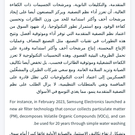
المتقدمة، والتكليفات النانوية، ومرشحات الجسيمات ذات الكفاءة
العالية، أن تعزز أداء نظم التصفية. ويركز المصنعون أيضا على إيجاد
مرشحات أخف وأكثر استدامة للحد من وزن الطائرات وتحسين
كفاءة الوقود. ومع استمرار تطور التكنولوجيا، زاد شهود السوق من
اعتماد نظم التصفية المتقدمة التي توفر أداء وموثوقية أفضل. وتتيح
هذه التطورات في تقنيات التصنيع، مثل التصنيع المضاف وعمليات
الإنتاج المحسنة، إنتاج مرشحات أخف وأكثر استدامة وقدرة على
تحمل الظروف البيئية القصوى. وهذه التحسينات التكنولوجية لا تعزز
الكفاءة التشغيلية وموثوقية الطائرات فحسب، بل تخفض أيضا تكاليف
الصيانة وتزيد السلامة العامة. ومع سعي شركات الطيران والمشغِّلين
العسكريين إلى اعتماد أحدث التكنولوجيات لكي تظل قادرة على
المنافسة وتفي بالمتطلبات التنظيمية، لا يزال الطلب على نظم
التصفية المتقدمة ينمو، مما يغذي التوسع في الأسواق.
For instance, in February 2023, Samsung Electronics launched a
new air filter technology that concur collects particulate matter
(PM), decomposes Volatile Organic Compounds (VOCs), and can
be used for 20 years through simple water washing.
وتشكل ارتفاع تكاليف الاستثمار والصيانة الأولية عائقا كبيرا أمام سوق