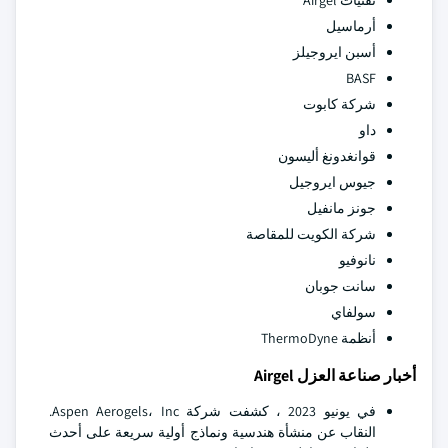
تقنيات Airgel
أرماسيل
أسبن ايروجيلز
BASF
شركة كابوت
داو
قوانغدونغ أليسون
جيوس ايروجيل
جونز مانفيل
شركة الكويت للمقاصة
نانوفيو
سانت جوبان
سولفاي
أنظمة ThermoDyne
أخبار صناعة العزل Airgel
في يونيو 2023 ، كشفت شركة Aspen Aerogels، Inc.
النقاب عن منشأة هندسية ونماذج أولية سريعة على أحدث