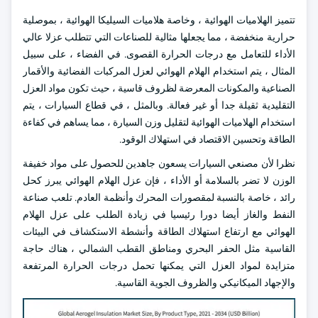
تتميز الهلاميات الهوائية ، وخاصة هلاميات السيليكا الهوائية ، بموصلية
حرارية منخفضة ، مما يجعلها مثالية للصناعات التي تتطلب عزلا عالي
الأداء للتعامل مع درجات الحرارة القصوى. في الفضاء ، على سبيل
المثال ، يتم استخدام الهلام الهوائي لعزل المركبات الفضائية والأقمار
الصناعية والمكونات المعرضة لظروف قاسية ، حيث تكون مواد العزل
التقليدية ثقيلة جدا أو غير فعالة. وبالمثل ، في قطاع السيارات ، يتم
استخدام الهلاميات الهوائية لتقليل وزن السيارة ، مما يساهم في كفاءة
الطاقة وتحسين الاقتصاد في استهلاك الوقود.
نظرا لأن مصنعي السيارات يسعون جاهدين للحصول على مواد خفيفة
الوزن لا تضر بالسلامة أو الأداء ، فإن عزل الهلام الهوائي يبرز كحل
رائد ، خاصة بالنسبة لمقصورات المحرك وأنظمة العادم. تلعب صناعة
النفط والغاز أيضا دورا رئيسيا في زيادة الطلب على عزل الهلام
الهوائي مع ارتفاع استهلاك الطاقة وأنشطة الاستكشاف في البيئات
القاسية مثل الحفر البحري ومناطق القطب الشمالي ، هناك حاجة
متزايدة لمواد العزل التي يمكنها تحمل درجات الحرارة المرتفعة
والإجهاد الميكانيكي والظروف الجوية القاسية.