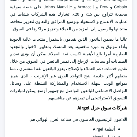
Gobain و Dow و Armacell و Johns Manville على حصة سوقية
مجمعة تتراوح بين 15٪ و 20٪. تشارك هذه الشركات بنشاط في
عمليات الاندماج والاستحواذ وتوسيع المرافق والتعاون لتعزيز محافظ
منتجاتها والوصول إلى المزيد من العملاء وتعزيز مراكزها في السوق.
غالبا ما يضمن البائعون الذين يقدمون باستمرار منتجات عالية الجودة
وأداء موثوق به ميزة تنافسية. يعد التمسك بمعايير الاختبار والتجديد
الصارمة أمرا بالغ الأهمية لكسب ثقة العملاء. يمكن أن يؤدي تقديم
الضمانات أو سياسات الإرجاع إلى تمييز البائعين في السوق. من خلال
تقديم خدمات دعم العملاء والإصلاح ، يعزز البائعون ثقة المشتري ، مما
يجعلهم أكثر جاذبية. يتيح التواجد القوي عبر الإنترنت ، الذي يتميز
بمواقع الويب سهلة الاستخدام والمشاركة النشطة على وسائل
التواصل الاجتماعي للبائعين التواصل مع جمهور أوسع. يمكن لمبادرات
التسويق الاستراتيجي أن تميزهم عن منافسيهم.
شركات سوق عزل Airgel
اللاعبون الرئيسيون العاملون في صناعة العزل الهوائي هم:
أنظمة Airgel