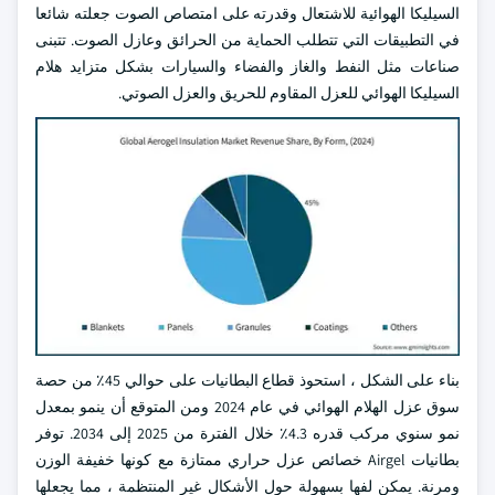
السيليكا الهوائية للاشتعال وقدرته على امتصاص الصوت جعلته شائعا
في التطبيقات التي تتطلب الحماية من الحرائق وعازل الصوت. تتبنى
صناعات مثل النفط والغاز والفضاء والسيارات بشكل متزايد هلام
السيليكا الهوائي للعزل المقاوم للحريق والعزل الصوتي.
بناء على الشكل ، استحوذ قطاع البطانيات على حوالي 45٪ من حصة
سوق عزل الهلام الهوائي في عام 2024 ومن المتوقع أن ينمو بمعدل
نمو سنوي مركب قدره 4.3٪ خلال الفترة من 2025 إلى 2034. توفر
بطانيات Airgel خصائص عزل حراري ممتازة مع كونها خفيفة الوزن
ومرنة. يمكن لفها بسهولة حول الأشكال غير المنتظمة ، مما يجعلها