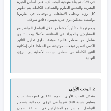
في GMI، تم بناء منهجية البحث لدينا على أساس الخبرة
البشرية والتحقق الصارم والشفافية الكاملة. يتم تطوير
كل رؤية وتحليل الاتجاهات والتوقعات في تقاريرنا
بواسطة محللين ذوي خبرة يفهمون دقائق سوقك.
يدمج نهجنا بحثاً أولياً مكثفاً من خلال التواصل المباشر مع
المشاركين والخبراء في الصناعة، مكملاً ببحث ثانوي
شامل من مصادر عالمية موثقة. نطبق تحليل التأثير
الكمي لتقديم توقعات موثوقة، مع الحفاظ على إمكانية
التتبع الكاملة من مصادر البيانات الأصلية إلى الرؤى
النهائية.
2. البحث الأولي
يشكل البحث الأولي العمود الفقري لمنهجيتنا، حيث
يساهم بنسبة 80% تقريباً في الرؤى الإجمالية. يتضمن
التواصل المباشر مع المشاركين في الصناعة لضمان