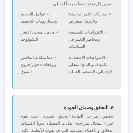
يتضمن كل توقع توثيقاً صريحاً لما يلي:
✓ محركات النمو الرئيسية
✓ عوامل التحجيم
وتأثيرها المفترض
وسيناريوهات التخفيف
✓ الافتراضات التنظيمية
✓ معامل منحنى انتشار
ومخاطر التغيير في
التكنولوجيا
السياسات
✓ الافتراضات الاقتصادية
✓ ديناميكيات التنافس
الكلية (نمو الناتج المحلي
وتوقعات دخول/خروج
الإجمالي، التضخم، العملة)
السوق
6. التحقق وضمان الجودة
تتضمن المراحل النهائية التحقق البشري، حيث يقوم
خبراء المجال بمراجعة البيانات المصفّاة يدوياً لاكتشاف
الدقائق والأخطاء السياقية التي قد تفوت الأنظمة الآلية.