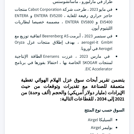
طراز في مارلبورو ، ماساتشوستس.
في مايو 2023 ، طرحت شركة Cabot Corporation منتجات
حاجز حراري رفيعة للغاية ، ENTERA EV5200 و ENTERA
EV5400 و ENTERA EV5800 ، مصممة خصيصا لبطاريات
الليثيوم أيون.
في سبتمبر 2023 ، أبرمت Beerenberg AS اتفاقية توزيع مع
aerogel-it GmbH ، بهدف إطلاق منتجات عزل Oryza
Aerogel في أوروبا.
في مارس 2023 ، عززت Enersens الطاقة الإنتاجية
لمنتجات SKOGAR الخاصة بها ، احتفالا بفوزها في برنامج
EIC Accelerator.
يتضمن تقرير أبحاث سوق عزل الهلام الهوائي تغطية
متعمقة للصناعة مع تقديرات وتوقعات من حيث
الإيرادات (مليار دولار أمريكي) والحجم (ألف وحدة) من
2021 إلى 2034 ، للقطاعات التالية:
السوق حسب نوع المنتج
السيليكا Airgel
بوليمر Airgel