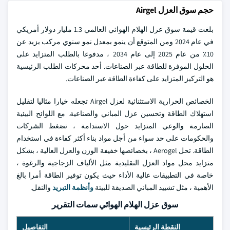
حجم سوق العزل Airgel
بلغت قيمة سوق عزل الهلام الهوائي العالمي 1.3 مليار دولار أمريكي
في عام 2024 ومن المتوقع أن ينمو بمعدل نمو سنوي مركب يزيد عن
10٪ من عام 2025 إلى عام 2034 ، مدفوعا بالطلب المتزايد على
الحلول الموفرة للطاقة عبر الصناعات. أحد محركات الطلب الرئيسية
هو التركيز المتزايد على كفاءة الطاقة عبر الصناعات.
الخصائص الحرارية الاستثنائية لعزل Airgel تجعله خيارا مثاليا لتقليل
استهلاك الطاقة وتحسين عزل المباني والصناعية. مع اللوائح البيئية
الصارمة والوعي المتزايد حول الاستدامة ، تضغط الشركات
والحكومات على حد سواء من أجل مواد بناء أكثر كفاءة في استخدام
الطاقة. تحل Aerogel ، بخصائصها خفيفة الوزن والعزل العالية ، بشكل
متزايد محل مواد العزل التقليدية مثل الألياف الزجاجية والرغوة ،
خاصة في التطبيقات عالية الأداء حيث يكون توفير الطاقة أمرا بالغ
الأهمية ، مثل تشييد المباني الصديقة للبيئة
وأنظمة التبريد
والنقل.
سوق عزل الهلام الهوائي سمات التقرير
النقطة الرئيسية
التفاصيل