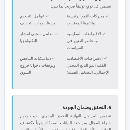
يتضمن كل توقع توثيقاً صريحاً لما يلي:
✓ محركات النمو الرئيسية
✓ عوامل التحجيم
وتأثيرها المفترض
وسيناريوهات التخفيف
✓ الافتراضات التنظيمية
✓ معامل منحنى انتشار
ومخاطر التغيير في
التكنولوجيا
السياسات
✓ الافتراضات الاقتصادية
✓ ديناميكيات التنافس
الكلية (نمو الناتج المحلي
وتوقعات دخول/خروج
الإجمالي، التضخم، العملة)
السوق
6. التحقق وضمان الجودة
تتضمن المراحل النهائية التحقق البشري، حيث يقوم
خبراء المجال بمراجعة البيانات المصفّاة يدوياً لاكتشاف
الدقائق والأخطاء السياقية التي قد تفوت الأنظمة الآلية.