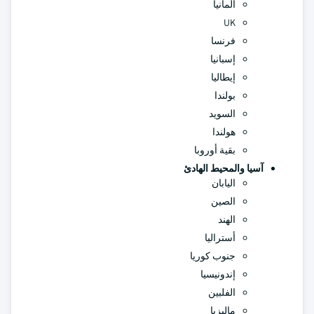
ألمانيا
UK
فرنسا
إسبانيا
إيطاليا
بولندا
السويد
هولندا
بقية أوروبا
آسيا والمحيط الهادئ
اليابان
الصين
الهند
أستراليا
جنوب كوريا
إندونيسيا
الفلبين
ماليزيا