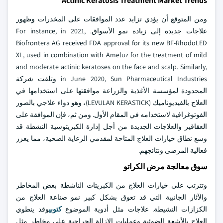
Actinic Keratosis Treatment Market Trends
ومن المتوقع أن يؤدي تزايد عدد الموافقات على المخدرات وظهور
علاجات جديدة إلى زيادة نمو الأسواق. For instance, in 2021,
Biofrontera AG received FDA approval for its new BF-RhodoLED
XL, used in combination with Ameluz for the treatment of mild
and moderate actinic keratoses on the face and scalp. Similarly,
in June 2020, Sun Pharmaceutical Industries وتلقت شركة
المحدودة لمؤسسة الأغذية والزراعة موافقتها على استخدامها في
العلاج بالفيديوناميك (LEVULAN KERASTICK)، وهو دواء علاجي بالصور
الفوتوغرافية لاستخدامه في المقام الأول. ومن ثم، فإن الموافقة على
العقاقير والعلاجات الجديدة من أجل إدارة الكبريتوسية النشطة قد
وسع نطاق خيارات العلاج المتاحة لمقدمي الرعاية الصحية، مما يعزز
فعالية المرضى ونتائجهم.
سوق معالجة مرض الكراتو
وتترتب على خيارات العلاج من الكبريتات الناشطة بعض المخاطر
والآثار الجانبية التي قد تعوق بشكل كبير نمو صناعة العلاج من
الكزازات النشيطة. علاجات مثل أدوية الموضوع
كتوبي
وقد ينطوي
العلاج بالأشعة الضوئية وعمليات الإزالة الجراحية على مخاطر مثل