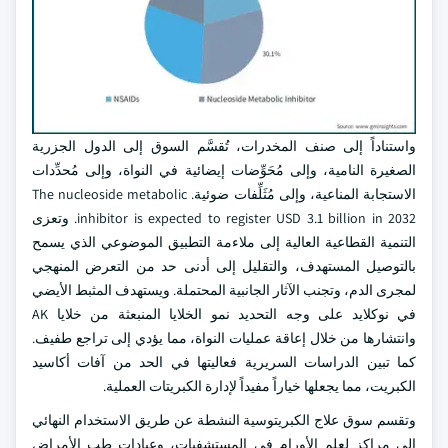
واستناداً إلى صنف المخدرات، تُقسَّم السوق إلى الدول الجزرية
الصغيرة النامية، وإلى مُحَوِّضات إيضائية في النواة، وإلى مُحدِّدات
الاستجابة المناعية، وإلى مُثَلِّفات ضوئية. The nucleoside metabolic
inhibitor is expected to register USD 3.1 billion in 2032. وتعزى
التنمية القطاعية العالية إلى ملاءمة التطبيق الموضوعي الذي يسمح
بالتوصيل المستهدف، والتقليل إلى أدنى حد من التعرض المنهجي
لمجرى الدم، وتجنب الآثار الجانبية المحتملة. ويستهدف المثبط الأيضي
في نوكلايد على وجه التحديد نمو الخلايا المنبعثة من خلايا AK
وانتشارها من خلال إعاقة عمليات النواة، مما يؤدي إلى تراجع طفيف.
كما تبين الدراسات السريرية فعاليتها في الحد من آفات أكاسيد
الكبريت، مما يجعلها خياراً مفيداً لإدارة الكبريتات العملية.
وتقسم سوق علاج الكبريتوسية النشطة عن طريق الاستخدام النهائي
إلى مراكز لعلم الأورام في المستشفيات، وعيادات طب الأمراض