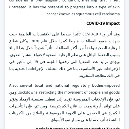
considered a pre-malignant condition, meaning that if left
untreated, it has the potential to progress into a type of skin
cancer known as squamous cell carcinoma.
COVID-19 Impact
وقد أثر وباء COVID-19 تأثيرا شديدا على الاقتصادات العالمية حيث
شهدت جميع القطاعات هبوطا كبيرا خلال عام 2020. وكان قطاع
الرعاية الصحية واحداً من أكثر القطاعات تأثراً شديداً خلال هذا الوباء
بسبب الضغط الهائل على نظم الرعاية الصحية لاحتواء انتشار العدوى.
ويؤدي تزايد عدد القضايا التي رفعتها اللجنة في 19 إلى تأخير في
الإجراءات غير الأساسية، بما في ذلك مختلف الإجراءات الجلدية بما
في ذلك معالجة السخرية.
Also, several local and national regulatory bodies-imposed
lockdowns, restricting the movement of people and goods. ومن
ثم، فإن الإغلاقات المفروضة تؤدي إلى تعطيل سلسلة الإمداد وتؤثر
على توافر أدوية ومعدات علاج الكبريتوسية. ومن ثم، فإن التأخيرات
الكبيرة في الحصول على الأدوية الموضوعية والعلاج من الكبريتات
الناشطة أثرت سلبا على مسار نمو الأسواق.