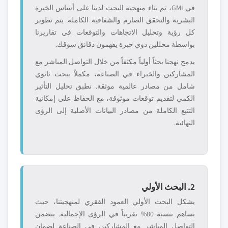
في GMI، تم بناء منهجية البحث لدينا على أساس الخبرة
البشرية والتحقق الصارم والشفافية الكاملة. يتم تطوير
كل رؤية وتحليل الاتجاهات والتوقعات في تقاريرنا
بواسطة محللين ذوي خبرة يفهمون دقائق سوقك.
يدمج نهجنا بحثاً أولياً مكثفاً من خلال التواصل المباشر مع
المشاركين والخبراء في الصناعة، مكملاً ببحث ثانوي
شامل من مصادر عالمية موثقة. نطبق تحليل التأثير
الكمي لتقديم توقعات موثوقة، مع الحفاظ على إمكانية
التتبع الكاملة من مصادر البيانات الأصلية إلى الرؤى
النهائية.
2. البحث الأولي
يشكل البحث الأولي العمود الفقري لمنهجيتنا، حيث
يساهم بنسبة 80% تقريباً في الرؤى الإجمالية. يتضمن
التواصل المباشر مع المشاركين في الصناعة لضمان