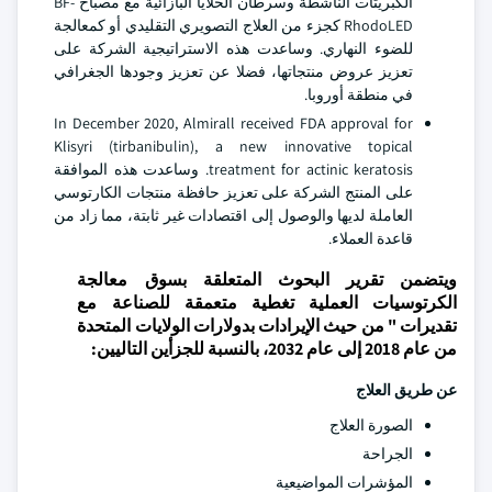
الكبريتات الناشطة وسرطان الخلايا البازائية مع مصباح BF-
RhodoLED كجزء من العلاج التصويري التقليدي أو كمعالجة
للضوء النهاري. وساعدت هذه الاستراتيجية الشركة على
تعزيز عروض منتجاتها، فضلا عن تعزيز وجودها الجغرافي
في منطقة أوروبا.
In December 2020, Almirall received FDA approval for
Klisyri (tirbanibulin), a new innovative topical
treatment for actinic keratosis. وساعدت هذه الموافقة
على المنتج الشركة على تعزيز حافظة منتجات الكارتوسي
العاملة لديها والوصول إلى اقتصادات غير ثابتة، مما زاد من
قاعدة العملاء.
ويتضمن تقرير البحوث المتعلقة بسوق معالجة
الكرتوسيات العملية تغطية متعمقة للصناعة مع
تقديرات " من حيث الإيرادات بدولارات الولايات المتحدة
من عام 2018 إلى عام 2032، بالنسبة للجزأين التاليين:
عن طريق العلاج
الصورة العلاج
الجراحة
المؤشرات المواضيعية