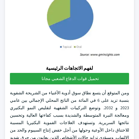
لفهم الاتجاهات الرئيسية
تحميل قوات الدفاع الشعبي مجانا
ومن المتوقع أن يتسع نطاق سوق أدوية الأغنياء من الشريحة الشفوية
بنسبة تزيد على 6 في المائة من الناتج المحلي الإجمالي بين عامي
2023 و 2032. وتوضع التركيبات الشفهية لتقليص النمو البكتيري
ومعالجة النبرة المتوسطة والشديدة بسبب كفاءتها العالية وتحسين
نتائجها السريرية. وتستهدف العلاجات الفموية البكتيريا المسببة
للاختناق داخل الأوعية وحولها من أجل خفض إنتاج السيبوم والحد من
الإلتهاب. وسيؤدي تزايد حالات الأشخاص الذين يعانون من حرق شديد