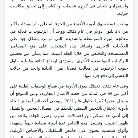
واستفزازي يتجلى في كونهم عقيدات أو أكياس إلى تحقيق مكاسب
جزئية.
وبلغت قيمة سوق أدوية الأغنياء من الجزء المتعلق بالرتينويدات أكثر
من 2.8 بليون دولار في عام 2022. ووجد أن الرتينويدات فعالة في
معالجة النبرة المتوسطة والشديدة، التي لم ترد بشكل جيد على
العلاجات الأخرى. وتساعد هذه المنتجات على منع المسامير
المستنسخة والتخلص من خلايا الجلد الميتة، مما يمكّن من تحسين
التركيبات المواضيعية الأخرى. وسيؤدي ارتفاع كفاءة وقابلية تناول
حبوب الارتينويد في معالجة قضايا الفرن الحادة والحد من حالات
التفشي إلى دفع جزء منها.
وفي عام 2022، تحصَّل سوق الأدوية من قطاع الوصفات الطبية على
أكثر من 54 في المائة من حصة الأعمال التجارية، ومن المتوقع أن
يسجل تقديرا كبيرا بحلول عام 2032. ويوصى أخصائيو أمراض الجلد
بأدوية الاختناق بالفحص السبقي للتحكم في انفصال العجين، والتقليل
إلى أدنى حد ممكن من احتمالات الندوب وضرر الجلد، والحد من
ظهور الندوب. وتشمل هذه التدابير عدة أدوية مضادة حيوياً شفهية،
وألواح شمسية تحتوي على حامض السلفيك، والأحماض الأزيلية،
وأكسيد البنزويل، والرتينويدات، وغيرها. وسيؤدي الاستخدام المتزايد