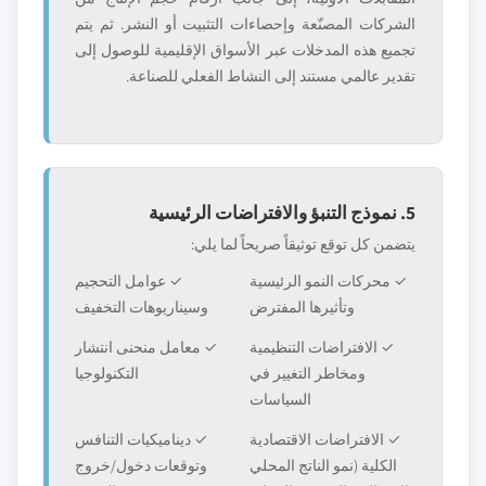
الشركات المصنّعة وإحصاءات التثبيت أو النشر. ثم يتم
تجميع هذه المدخلات عبر الأسواق الإقليمية للوصول إلى
تقدير عالمي مستند إلى النشاط الفعلي للصناعة.
5. نموذج التنبؤ والافتراضات الرئيسية
يتضمن كل توقع توثيقاً صريحاً لما يلي:
✓ محركات النمو الرئيسية
✓ عوامل التحجيم
وتأثيرها المفترض
وسيناريوهات التخفيف
✓ الافتراضات التنظيمية
✓ معامل منحنى انتشار
ومخاطر التغيير في
التكنولوجيا
السياسات
✓ الافتراضات الاقتصادية
✓ ديناميكيات التنافس
الكلية (نمو الناتج المحلي
وتوقعات دخول/خروج