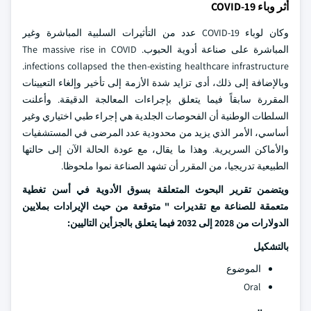
أثر وباء COVID-19
وكان لوباء COVID-19 عدد من التأثيرات السلبية المباشرة وغير
المباشرة على صناعة أدوية الحبوب. The massive rise in COVID
infections collapsed the then-existing healthcare infrastructure.
وبالإضافة إلى ذلك، أدى تزايد شدة الأزمة إلى تأخير وإلغاء التعيينات
المقررة سابقاً فيما يتعلق بإجراءات المعالجة الدقيقة. وأعلنت
السلطات الوطنية أن الفحوصات الجلدية هي إجراء طبي اختياري وغير
أساسي، الأمر الذي يزيد من محدودية عدد المرضى في المستشفيات
والأماكن السريرية. وهذا ما يقال، مع عودة الحالة الآن إلى حالتها
الطبيعية تدريجيا، من المقرر أن تشهد الصناعة نموا ملحوظا.
ويتضمن تقرير البحوث المتعلقة بسوق الأدوية في أسن تغطية
متعمقة للصناعة مع تقديرات " متوقعة من حيث الإيرادات بملايين
الدولارات من 2028 إلى 2032 فيما يتعلق بالجزأين التاليين:
بالتشكيل
الموضوع
Oral