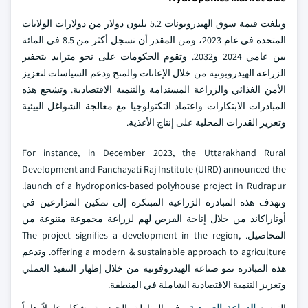
وبلغت قيمة سوق الهيدروبونات 5.2 بليون دولار من دولارات الولايات
المتحدة في عام 2023، ومن المقدر أن تسجل أكثر من 8.5 في المائة
بين عامي 2024 و2032. وتقوم الحكومات على نحو متزايد بتحفيز
الزراعة الهيدروبونية من خلال الإعانات والمنح ودعم السياسات لتعزيز
الأمن الغذائي والزراعة المستدامة والتنمية الاقتصادية. وتشجع هذه
المبادرات الابتكارات واعتماد التكنولوجيا مع معالجة الشواغل البيئية
وتعزيز القدرات المحلية على إنتاج الأغذية.
For instance, in December 2023, the Uttarakhand Rural
Development and Panchayati Raj Institute (UIRD) announced the
launch of a hydroponics-based polyhouse project in Rudrapur.
وتهدف هذه المبادرة الزراعية المبتكرة إلى تمكين المزارعين في
أوتاراكاند من خلال إتاحة الفرص لهم لزراعة مجموعة متنوعة من
المحاصيل. The project signifies a development in the region,
offering a modern & sustainable approach to agriculture. وتدعم
هذه المبادرة نمو صناعة الهيدروفونية من خلال إظهار التنفيذ العملي
وتعزيز التنمية الاقتصادية الشاملة في المنطقة.