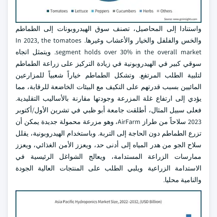
واستنادا إلى المحاصيل، تصنف سوق الهيدروبونات إلى الطماطم
والخس والفلفل والخيار والأعشاب وغيرها. In 2023, the tomatoes
segment holds over 30% in the overall market. ويتمثل اتجاه
سوقي كبير في الهيدروبونية في زيادة التركيز على زراعة الطماطم
لتلبية الطلب المرتفع. وتشكل الطماطم خياراً شعبياً للمزارعين
المائيين بسبب قدرتهم على التكيف مع البيئات الخاضعة للرقابة، مما
يؤدي إلى ارتفاع غلة المزرعة وجودتها مقارنة بالأساليب التقليدية.
فعلى سبيل المثال، أطلقت جامعة أبو ظبي في تشرين الأول/أكتوبر
2023 سلاحاً من طراز AirFarm، وهو مزرعة محمولة جديدة يمكن أن
تزرع الطماطم دون الحاجة إلى التربة. وباستخدام الهيدروبونية، يقلل
سلاح الجو من هدر المياه إلى أدنى حد، ويعزز الأمن الغذائي، ويعزز
ممارسات الزراعة المستدامة، ويعالج الشواغل الرئيسية في
الاستدامة الزراعية ويلبي الطلب على المنتجات العالية الجودة
والنامية محليا.