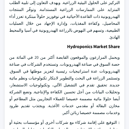
التركيز على الحلول البيئية الزراعية. ويهدف التعاون إلى تلبية الطلب
المتزايد على الممارسات الزراعية المستدامة. وتوفّر المنتجات
الهيدروبونية ذات القاعدة الأحيائية في نوفوزيز حلولاً مبتكرة تعزز أداء
المحاصيل، وكفاءة المغذيات، وإدارة الإجهاد من خلال العمليات
الطبيعية، وتسهم في النهوض بالزراعة الهيدروبونية في آسيا والمحيط
الهادئ.
Hydroponics Market Share
ويحمل المزارعون والموقعون القابضة أكثر من 20 في المائة من
حصة السوق في صناعة الهيدروبونات. وتستخدم الشركات في صناعة
الهيدروبونات عدة استراتيجيات رئيسية لتعزيز موطئها في السوق.
وتستثمر الزراعة في البحث والتطوير لابتكار تكنولوجيات ونظم مائية
جديدة. تحقيق تقدم في التشغيل الآلي، وتكنولوجيات الاستشعار،
وتحليلات البيانات من أجل تحسين الكفاءة والإنتاجية. وتضع الشركة
أيضا حلولا مائية مصممة خصيصا للعملاء التجاريين مثل المطاعم أو
مخازن البقالة أو مقدمي خدمات الأغذية. ويجتذب تقديم طرود
وخدمات مصممة خصيصا زبائن أكبر.
:: التوقيع على إقامة شركاء مع شركات أخرى أو مؤسسات بحثية أو