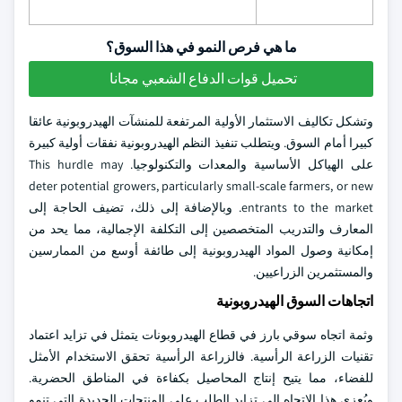
ما هي فرص النمو في هذا السوق؟
تحميل قوات الدفاع الشعبي مجانا
وتشكل تكاليف الاستثمار الأولية المرتفعة للمنشآت الهيدروبونية عائقا
كبيرا أمام السوق. ويتطلب تنفيذ النظم الهيدروبونية نفقات أولية كبيرة
على الهياكل الأساسية والمعدات والتكنولوجيا. This hurdle may
deter potential growers, particularly small-scale farmers, or new
entrants to the market. وبالإضافة إلى ذلك، تضيف الحاجة إلى
المعارف والتدريب المتخصصين إلى التكلفة الإجمالية، مما يحد من
إمكانية وصول المواد الهيدروبونية إلى طائفة أوسع من الممارسين
والمستثمرين الزراعيين.
اتجاهات السوق الهيدروبونية
وثمة اتجاه سوقي بارز في قطاع الهيدروبونات يتمثل في تزايد اعتماد
تقنيات الزراعة الرأسية. فالزراعة الرأسية تحقق الاستخدام الأمثل
للفضاء، مما يتيح إنتاج المحاصيل بكفاءة في المناطق الحضرية.
ويُعزى هذا الاتجاه إلى تزايد الطلب على المنتجات الجديدة التي تنمو