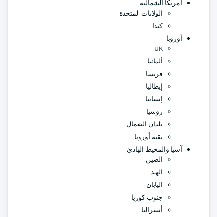
أمريكا الشمالية
الولايات المتحدة
كندا
أوروبا
UK
ألمانيا
فرنسا
إيطاليا
إسبانيا
روسيا
بلدان الشمال
بقية أوروبا
آسيا والمحيط الهادئ
الصين
الهند
اليابان
جنوب كوريا
أستراليا