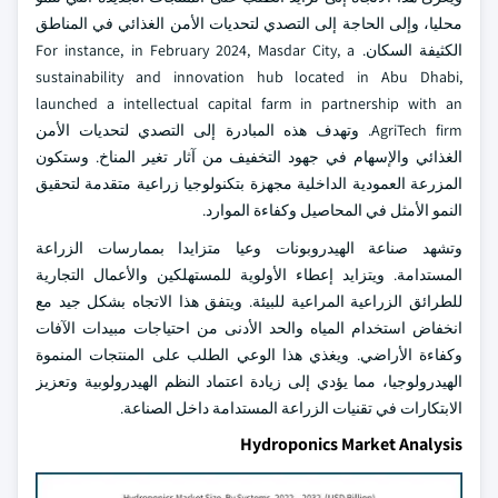
محليا، وإلى الحاجة إلى التصدي لتحديات الأمن الغذائي في المناطق
الكثيفة السكان. For instance, in February 2024, Masdar City, a
sustainability and innovation hub located in Abu Dhabi,
launched a intellectual capital farm in partnership with an
AgriTech firm. وتهدف هذه المبادرة إلى التصدي لتحديات الأمن
الغذائي والإسهام في جهود التخفيف من آثار تغير المناخ. وستكون
المزرعة العمودية الداخلية مجهزة بتكنولوجيا زراعية متقدمة لتحقيق
النمو الأمثل في المحاصيل وكفاءة الموارد.
وتشهد صناعة الهيدروبونات وعيا متزايدا بممارسات الزراعة
المستدامة. ويتزايد إعطاء الأولوية للمستهلكين والأعمال التجارية
للطرائق الزراعية المراعية للبيئة. ويتفق هذا الاتجاه بشكل جيد مع
انخفاض استخدام المياه والحد الأدنى من احتياجات مبيدات الآفات
وكفاءة الأراضي. ويغذي هذا الوعي الطلب على المنتجات المنموة
الهيدرولوجيا، مما يؤدي إلى زيادة اعتماد النظم الهيدرولوبية وتعزيز
الابتكارات في تقنيات الزراعة المستدامة داخل الصناعة.
Hydroponics Market Analysis